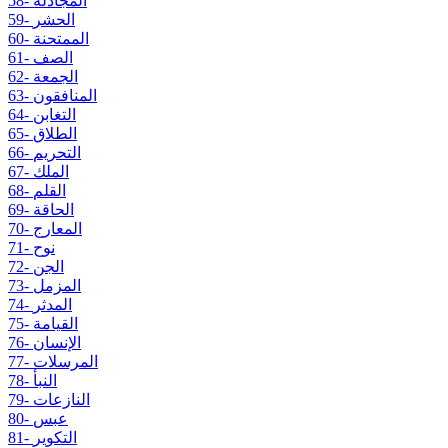
58- المجادلة
59- الحشر
60- الممتحنة
61- الصف
62- الجمعة
63- المنافقون
64- التغابن
65- الطلاق
66- التحريم
67- الملك
68- القلم
69- الحاقة
70- المعارج
71- نوح
72- الجن
73- المزمل
74- المدثر
75- القيامة
76- الإنسان
77- المرسلات
78- النبأ
79- النازعات
80- عبس
81- التكوير