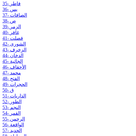
35- فاطر
36- يس
37- الصافات
38- ص
39- الزمر
40- غافر
41- فصلت
42- الشورى
43- الزخرف
44- الدخان
45- الجاثية
46- الأحقاف
47- محمد
48- الفتح
49- الحجرات
50- ق
51- الذاريات
52- الطور
53- النجم
54- القمر
55- الرحمن
56- الواقعة
57- الحديد