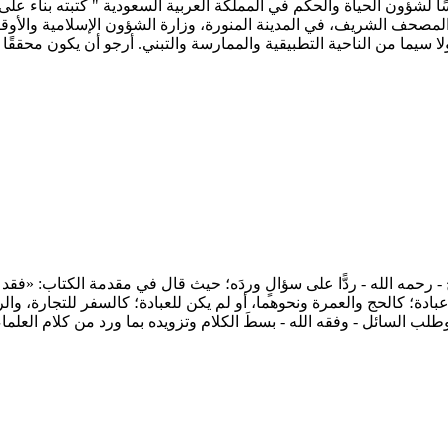
ًا لشؤون الحياة والحكم في المملكة العربية السعودية " كتبته بناء على
لمصحف الشريف، في المدينة المنورة، وزارة الشؤون الإسلامية والأوقا
يما من الناحية التطبيقية والممارسة والتبني. أرجو أن يكون محققًا للمقص
يخ - رحمه الله - ردًّا على سؤالٍ وردَه؛ حيث قال في مقدمة الكتاب: «
بادة؛ كالحج والعمرة ونحوهما، أو لم يكن للعبادة؛ كالسفر للتجارة، وا
لب السائل - وفقه الله - بسطَ الكلام وتزويده بما ورد من كلام العلماء