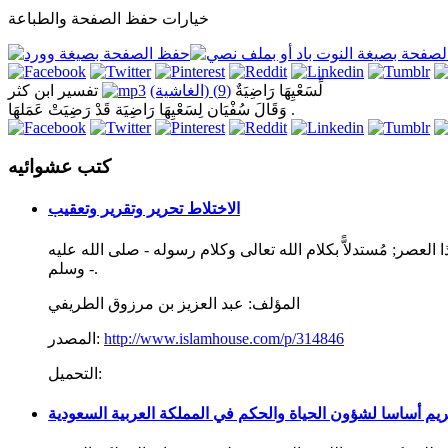
خيارات حفظ الصفحة والطباعة
لِّسَعْيِهَا رَاضِيَةٌ
(9) (الغاشية)
تفسير ابن كثر
وَقَالَ سُفْيَان لِسَعْيِهَا رَاضِيَة قَدْ رَضِيَتْ عَمَلهَا .
كتب عشوائيه
الاختلاط تحرير وتقرير وتعقيب
لعصر; مُستدلاًّ بكلام الله تعالى وكلام رسوله - صلى الله عليه
وسلم -.
المؤلف:
عبد العزيز بن مرزوق الطريفي
http://www.islamhouse.com/p/314846
المصدر:
التحميل:
كريم أساسا لشؤون الحياة والحكم في المملكة العربية السعودية