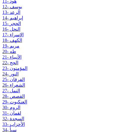
11- هود
12- يوسف
13- الرعد
14- إبراهيم
15- الحجر
16- النحل
17- الإسراء
18- الكهف
19- مريم
20- طه
21- الأنبياء
22- الحج
23- المؤمنون
24- النور
25- الفرقان
26- الشعراء
27- النمل
28- القصص
29- العنكبوت
30- الروم
31- لقمان
32- السجدة
33- الأحزاب
34- سبأ