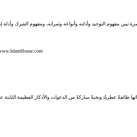
تبين مفهوم التوحيد وأدلته وأنواعه وثمراته، ومفهوم الشرك وأدلة إبط
المكتب التعاوني للدعوة وتوعية الجاليات بالربوة ouse.com
تها طائفةً عطرةً; ونخبةً مباركةً من الدعوات والأذكار العظيمة الثابتة 