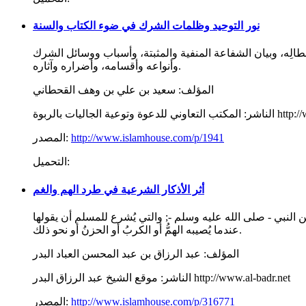
نور التوحيد وظلمات الشرك في ضوء الكتاب والسنة
الِه، وبيان الشفاعة المنفية والمثبتة، وأسباب ووسائل الشرك
وأنواعه وأقسامه، وأضراره وآثاره.
المؤلف:
سعيد بن علي بن وهف القحطاني
http://www.IslamH
الناشر:
http://www.islamhouse.com/p/1941
المصدر:
التحميل:
أثر الأذكار الشرعية في طرد الهم والغم
عن النبي - صلى الله عليه وسلم -; والتي يُشرع للمسلم أن يقولها
عندما يُصيبه الهمُّ أو الكربُ أو الحزنُ أو نحو ذلك.
المؤلف:
عبد الرزاق بن عبد المحسن العباد البدر
موقع الشيخ عبد الرزاق البدر http://www.al-badr.net
الناشر:
http://www.islamhouse.com/p/316771
المصدر: