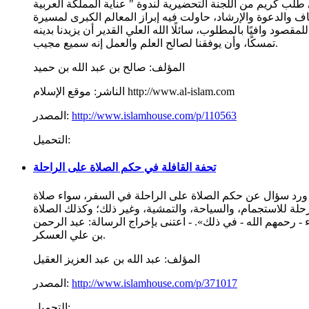
 طلب كريم من اللجنة التحضيرية لندوة " عناية المملكة العربية
ف والدعوة والإرشاد، حاولت فيه إبراز المعالم الكبرى لمسيرة
ود وافيًا بالمطلوب، سائلًا الله العلي القدير أن يزيدنا بدينه
تمسكًا، وأن يوفقنا لصالح العلم والعمل إنه سميع مجيب.
المؤلف:
صالح بن عبد الله بن حميد
موقع الإسلام http://www.al-islam.com
الناشر:
http://www.islamhouse.com/p/110563
المصدر:
التحميل:
تحفة القافلة في حكم الصلاة على الراحلة
فقد ورد سؤال عن حكم الصلاة على الراحلة في السفر، سواء صلاة
لرحلة للاستجمام، والسياحة، والتمشية، وغير ذلك؛ وكذلك الصلاة
 - رحمهم الله - في ذلك». - اعتنى بإخراج الرسالة: عبد الرحمن
بن علي العسكر.
المؤلف:
عبد الله بن عبد العزيز العقيل
http://www.islamhouse.com/p/371017
المصدر:
التحميل: