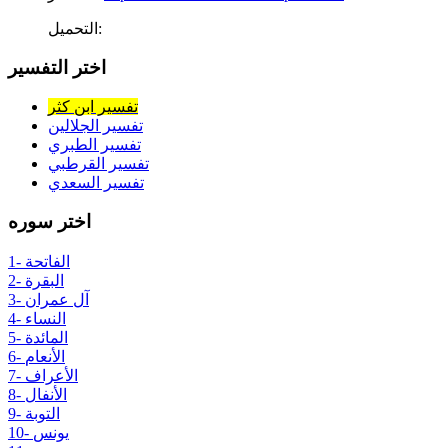
التحميل:
اختر التفسير
تفسير ابن كثر
تفسير الجلالين
تفسير الطبري
تفسير القرطبي
تفسير السعدي
اختر سوره
1- الفاتحة
2- البقرة
3- آل عمران
4- النساء
5- المائدة
6- الأنعام
7- الأعراف
8- الأنفال
9- التوبة
10- يونس