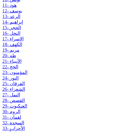
11- هود
12- يوسف
13- الرعد
14- إبراهيم
15- الحجر
16- النحل
17- الإسراء
18- الكهف
19- مريم
20- طه
21- الأنبياء
22- الحج
23- المؤمنون
24- النور
25- الفرقان
26- الشعراء
27- النمل
28- القصص
29- العنكبوت
30- الروم
31- لقمان
32- السجدة
33- الأحزاب