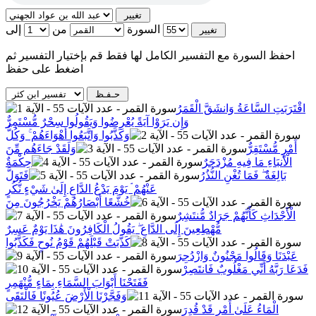
السورة
من
إلى
احفظ السورة مع التفسير الكامل لها فقط قم بإختيار التفسير ثم
اضغط على حفظ
اقْتَرَبَتِ السَّاعَةُ وَانشَقَّ الْقَمَرُ
وَإِن يَرَوْا آيَةً يُعْرِضُوا وَيَقُولُوا سِحْرٌ مُّسْتَمِرٌّ
وَكَذَّبُوا وَاتَّبَعُوا أَهْوَاءَهُمْ ۚ وَكُلُّ
أَمْرٍ مُّسْتَقِرٌّ
وَلَقَدْ جَاءَهُم مِّنَ
الْأَنبَاءِ مَا فِيهِ مُزْدَجَرٌ
حِكْمَةٌ
بَالِغَةٌ ۖ فَمَا تُغْنِ النُّذُرُ
فَتَوَلَّ
عَنْهُمْ ۘ يَوْمَ يَدْعُ الدَّاعِ إِلَىٰ شَيْءٍ نُّكُرٍ
خُشَّعًا أَبْصَارُهُمْ يَخْرُجُونَ مِنَ
الْأَجْدَاثِ كَأَنَّهُمْ جَرَادٌ مُّنتَشِرٌ
مُّهْطِعِينَ إِلَى الدَّاعِ ۖ يَقُولُ الْكَافِرُونَ هَٰذَا يَوْمٌ عَسِرٌ
كَذَّبَتْ قَبْلَهُمْ قَوْمُ نُوحٍ فَكَذَّبُوا
عَبْدَنَا وَقَالُوا مَجْنُونٌ وَازْدُجِرَ
فَدَعَا رَبَّهُ أَنِّي مَغْلُوبٌ فَانتَصِرْ
فَفَتَحْنَا أَبْوَابَ السَّمَاءِ بِمَاءٍ مُّنْهَمِرٍ
وَفَجَّرْنَا الْأَرْضَ عُيُونًا فَالْتَقَى
الْمَاءُ عَلَىٰ أَمْرٍ قَدْ قُدِرَ