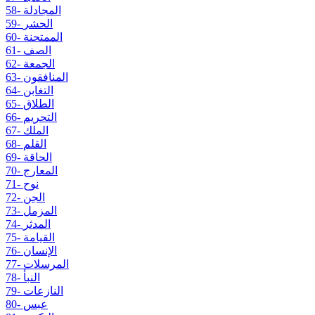
58- المجادلة
59- الحشر
60- الممتحنة
61- الصف
62- الجمعة
63- المنافقون
64- التغابن
65- الطلاق
66- التحريم
67- الملك
68- القلم
69- الحاقة
70- المعارج
71- نوح
72- الجن
73- المزمل
74- المدثر
75- القيامة
76- الإنسان
77- المرسلات
78- النبأ
79- النازعات
80- عبس