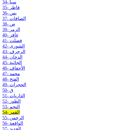
34- سبأ
35- فاطر
36- يس
37- الصافات
38- ص
39- الزمر
40- غافر
41- فصلت
42- الشورى
43- الزخرف
44- الدخان
45- الجاثية
46- الأحقاف
47- محمد
48- الفتح
49- الحجرات
50- ق
51- الذاريات
52- الطور
53- النجم
54- القمر
55- الرحمن
56- الواقعة
57- الحديد