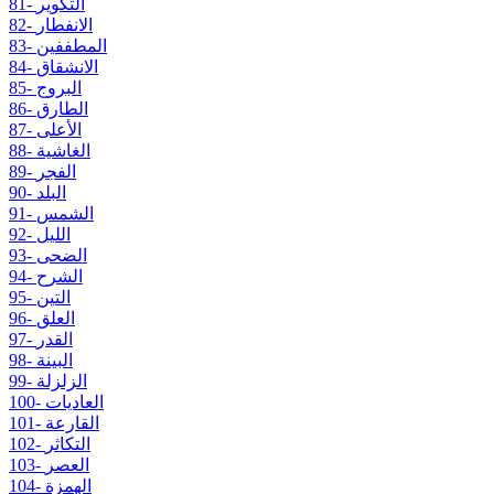
81- التكوير
82- الانفطار
83- المطففين
84- الانشقاق
85- البروج
86- الطارق
87- الأعلى
88- الغاشية
89- الفجر
90- البلد
91- الشمس
92- الليل
93- الضحى
94- الشرح
95- التين
96- العلق
97- القدر
98- البينة
99- الزلزلة
100- العاديات
101- القارعة
102- التكاثر
103- العصر
104- الهمزة