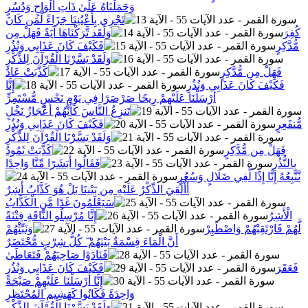
وَحَمَلْنَاهُ عَلَىٰ ذَاتِ أَلْوَاحٍ وَدُسُرٍ
تَجْرِي بِأَعْيُنِنَا جَزَاءً لِّمَن كَانَ
كُفِرَ
وَلَقَد تَّرَكْنَاهَا آيَةً فَهَلْ مِن
مُّدَّكِرٍ
فَكَيْفَ كَانَ عَذَابِي وَنُذُرِ
وَلَقَدْ يَسَّرْنَا الْقُرْآنَ لِلذِّكْرِ
فَهَلْ مِن مُّدَّكِرٍ
كَذَّبَتْ عَادٌ
فَكَيْفَ كَانَ عَذَابِي وَنُذُرِ
إِنَّا
أَرْسَلْنَا عَلَيْهِمْ رِيحًا صَرْصَرًا فِي يَوْمِ نَحْسٍ مُّسْتَمِرٍّ
تَنزِعُ النَّاسَ كَأَنَّهُمْ أَعْجَازُ نَخْلٍ
مُّنقَعِرٍ
فَكَيْفَ كَانَ عَذَابِي وَنُذُرِ
وَلَقَدْ يَسَّرْنَا الْقُرْآنَ لِلذِّكْرِ
فَهَلْ مِن مُّدَّكِرٍ
كَذَّبَتْ ثَمُودُ
بِالنُّذُرِ
فَقَالُوا أَبَشَرًا مِّنَّا وَاحِدًا
نَّتَّبِعُهُ إِنَّا إِذًا لَّفِي ضَلَالٍ وَسُعُرٍ
أَأُلْقِيَ الذِّكْرُ عَلَيْهِ مِن بَيْنِنَا بَلْ هُوَ كَذَّابٌ أَشِرٌ
سَيَعْلَمُونَ غَدًا مَّنِ الْكَذَّابُ
الْأَشِرُ
إِنَّا مُرْسِلُو النَّاقَةِ فِتْنَةً
لَّهُمْ فَارْتَقِبْهُمْ وَاصْطَبِرْ
وَنَبِّئْهُمْ
أَنَّ الْمَاءَ قِسْمَةٌ بَيْنَهُمْ ۖ كُلُّ شِرْبٍ مُّحْتَضَرٌ
فَنَادَوْا صَاحِبَهُمْ فَتَعَاطَىٰ
فَعَقَرَ
فَكَيْفَ كَانَ عَذَابِي وَنُذُرِ
إِنَّا أَرْسَلْنَا عَلَيْهِمْ صَيْحَةً
وَاحِدَةً فَكَانُوا كَهَشِيمِ الْمُحْتَظِرِ
وَلَقَدْ يَسَّرْنَا الْقُرْآنَ لِلذِّكْرِ