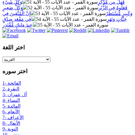
فَهَلْ مِن مُّدَّكِرٍ
وَكُلُّ شَيْءٍ
فَعَلُوهُ فِي الزُّبُرِ
وَكُلُّ صَغِيرٍ
وَكَبِيرٍ مُّسْتَطَرٌ
إِنَّ الْمُتَّقِينَ فِي
جَنَّاتٍ وَنَهَرٍ
فِي مَقْعَدِ صِدْقٍ
عِندَ مَلِيكٍ مُّقْتَدِرٍ
اختر اللغة
اختر سوره
1- الفاتحة
2- البقرة
3- آل عمران
4- النساء
5- المائدة
6- الأنعام
7- الأعراف
8- الأنفال
9- التوبة
10- يونس