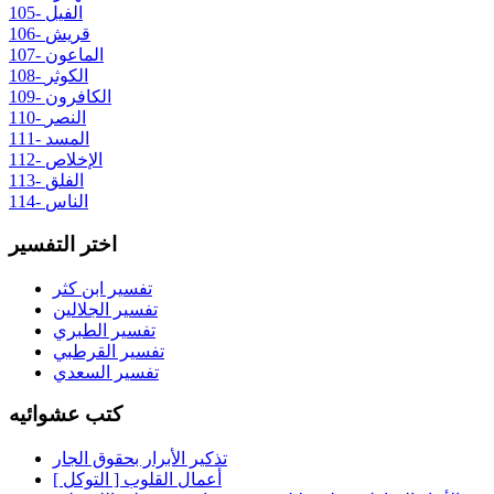
105- الفيل
106- قريش
107- الماعون
108- الكوثر
109- الكافرون
110- النصر
111- المسد
112- الإخلاص
113- الفلق
114- الناس
اختر التفسير
تفسير ابن كثر
تفسير الجلالين
تفسير الطبري
تفسير القرطبي
تفسير السعدي
كتب عشوائيه
تذكير الأبرار بحقوق الجار
أعمال القلوب [ التوكل ]