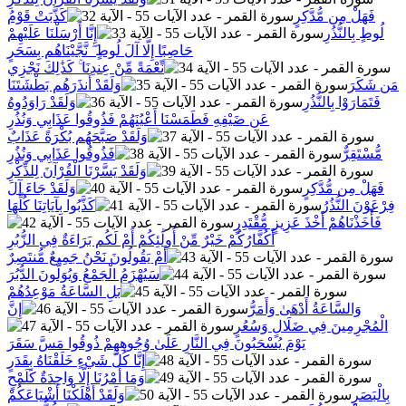
فَهَلْ مِن مُّدَّكِرٍ
كَذَّبَتْ قَوْمُ
لُوطٍ بِالنُّذُرِ
إِنَّا أَرْسَلْنَا عَلَيْهِمْ
حَاصِبًا إِلَّا آلَ لُوطٍ ۖ نَّجَّيْنَاهُم بِسَحَرٍ
نِّعْمَةً مِّنْ عِندِنَا ۚ كَذَٰلِكَ نَجْزِي
مَن شَكَرَ
وَلَقَدْ أَنذَرَهُم بَطْشَتَنَا
فَتَمَارَوْا بِالنُّذُرِ
وَلَقَدْ رَاوَدُوهُ
عَن ضَيْفِهِ فَطَمَسْنَا أَعْيُنَهُمْ فَذُوقُوا عَذَابِي وَنُذُرِ
وَلَقَدْ صَبَّحَهُم بُكْرَةً عَذَابٌ
مُّسْتَقِرٌّ
فَذُوقُوا عَذَابِي وَنُذُرِ
وَلَقَدْ يَسَّرْنَا الْقُرْآنَ لِلذِّكْرِ
فَهَلْ مِن مُّدَّكِرٍ
وَلَقَدْ جَاءَ آلَ
فِرْعَوْنَ النُّذُرُ
كَذَّبُوا بِآيَاتِنَا كُلِّهَا
فَأَخَذْنَاهُمْ أَخْذَ عَزِيزٍ مُّقْتَدِرٍ
أَكُفَّارُكُمْ خَيْرٌ مِّنْ أُولَٰئِكُمْ أَمْ لَكُم بَرَاءَةٌ فِي الزُّبُرِ
أَمْ يَقُولُونَ نَحْنُ جَمِيعٌ مُّنتَصِرٌ
سَيُهْزَمُ الْجَمْعُ وَيُوَلُّونَ الدُّبُرَ
بَلِ السَّاعَةُ مَوْعِدُهُمْ
وَالسَّاعَةُ أَدْهَىٰ وَأَمَرُّ
إِنَّ
الْمُجْرِمِينَ فِي ضَلَالٍ وَسُعُرٍ
يَوْمَ يُسْحَبُونَ فِي النَّارِ عَلَىٰ وُجُوهِهِمْ ذُوقُوا مَسَّ سَقَرَ
إِنَّا كُلَّ شَيْءٍ خَلَقْنَاهُ بِقَدَرٍ
وَمَا أَمْرُنَا إِلَّا وَاحِدَةٌ كَلَمْحٍ
بِالْبَصَرِ
وَلَقَدْ أَهْلَكْنَا أَشْيَاعَكُمْ