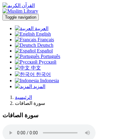
Toggle navigation
العربية
English
Français
Deutsch
Español
Português
Русский
中文
한국어
Indonesia
المزيد
الرئيسية
سورة الصافات
سورة الصافات