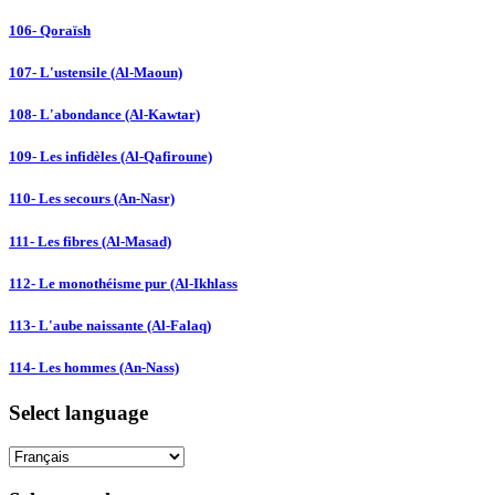
106- Qoraïsh
107- L'ustensile (Al-Maoun)
108- L'abondance (Al-Kawtar)
109- Les infidèles (Al-Qafiroune)
110- Les secours (An-Nasr)
111- Les fibres (Al-Masad)
112- Le monothéisme pur (Al-Ikhlass
113- L'aube naissante (Al-Falaq)
114- Les hommes (An-Nass)
Select language