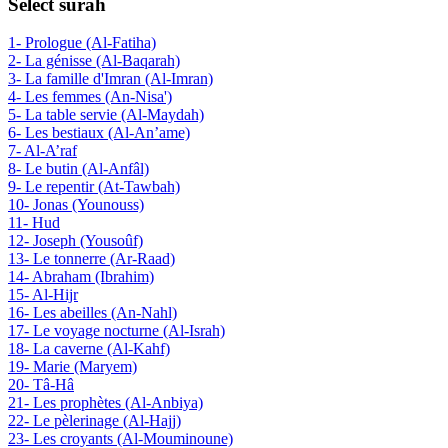
Select surah
1- Prologue (Al-Fatiha)
2- La génisse (Al-Baqarah)
3- La famille d'Imran (Al-Imran)
4- Les femmes (An-Nisa')
5- La table servie (Al-Maydah)
6- Les bestiaux (Al-An’ame)
7- Al-A’raf
8- Le butin (Al-Anfâl)
9- Le repentir (At-Tawbah)
10- Jonas (Younouss)
11- Hud
12- Joseph (Yousoûf)
13- Le tonnerre (Ar-Raad)
14- Abraham (Ibrahim)
15- Al-Hijr
16- Les abeilles (An-Nahl)
17- Le voyage nocturne (Al-Israh)
18- La caverne (Al-Kahf)
19- Marie (Maryem)
20- Tâ-Hâ
21- Les prophètes (Al-Anbiya)
22- Le pèlerinage (Al-Hajj)
23- Les croyants (Al-Mouminoune)