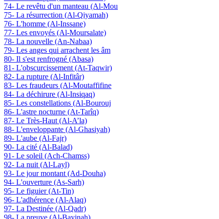
74- Le revêtu d'un manteau (Al-Mou
75- La résurrection (Al-Qiyamah)
76- L'homme (Al-Inssane)
77- Les envoyés (Al-Moursalate)
78- La nouvelle (An-Nabaa)
79- Les anges qui arrachent les âm
80- Il s'est renfrogné (Abasa)
81- L'obscurcissement (At-Taqwir)
82- La rupture (Al-Infitâr)
83- Les fraudeurs (Al-Moutaffifine
84- La déchirure (Al-Insiqaq)
85- Les constellations (Al-Bourouj
86- L'astre nocturne (At-Tarîq)
87- Le Très-Haut (Al-A’la)
88- L'enveloppante (Al-Ghasiyah)
89- L'aube (Al-Fajr)
90- La cité (Al-Balad)
91- Le soleil (Ach-Chamss)
92- La nuit (Al-Layl)
93- Le jour montant (Ad-Douha)
94- L'ouverture (As-Sarh)
95- Le figuier (At-Tin)
96- L'adhérence (Al-Alaq)
97- La Destinée (Al-Qadr)
98- La preuve (Al-Bayinah)