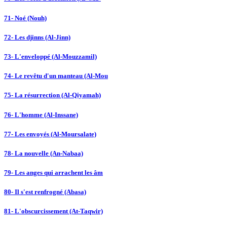
71- Noé (Nouh)
72- Les djinns (Al-Jinn)
73- L'enveloppé (Al-Mouzzamil)
74- Le revêtu d'un manteau (Al-Mou
75- La résurrection (Al-Qiyamah)
76- L'homme (Al-Inssane)
77- Les envoyés (Al-Moursalate)
78- La nouvelle (An-Nabaa)
79- Les anges qui arrachent les âm
80- Il s'est renfrogné (Abasa)
81- L'obscurcissement (At-Taqwir)