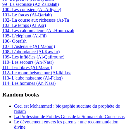
99- La secousse (Az-Zalzalah)
100- Les coursiers (Al-Adiyate)
101- Le fracas (Al-Qariah)
102- La course aux richesses (At-Ta
103- Le temps (Al-Asr)
104- Les calomniateurs (Al-Houmazah
105- L'éléphant (Al-Fîl)
106- Qoraïsh
107- L'ustensile (Al-Maoun)
108- L'abondance (Al-Kawtar)
109- Les infidèles (Al-Qafiroune)
110- Les secours (An-Nasr)
111- Les fibres (Al-Masad)
112- Le monothéisme pur (Al-Ikhlass
113- L'aube naissante (Al-Falaq)
114- Les hommes (An-Nass)
Random books
Ceci est Mohammed : biographie succinte du prophète de
l'islam
La Profession de Foi des Gens de la Sunna et du Consensus
Le dévouement envers les parents : une recommandation
divine