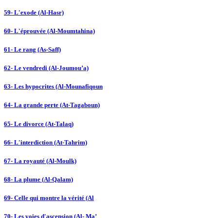
59- L'exode (Al-Hasr)
60- L'éprouvée (Al-Moumtahina)
61- Le rang (As-Saff)
62- Le vendredi (Al-Joumou’a)
63- Les hypocrites (Al-Mounafiqoun
64- La grande perte (At-Tagaboun)
65- Le divorce (At-Talaq)
66- L'interdiction (At-Tahrim)
67- La royauté (Al-Moulk)
68- La plume (Al-Qalam)
69- Celle qui montre la vérité (Al
70- Les voies d'ascension (Al- Ma’