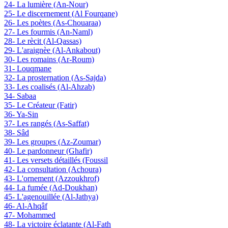
24- La lumière (An-Nour)
25- Le discernement (Al Fourqane)
26- Les poètes (As-Chouaraa)
27- Les fourmis (An-Naml)
28- Le rècit (Al-Qassas)
29- L'araignèe (Al-Ankabout)
30- Les romains (Ar-Roum)
31- Louqmane
32- La prosternation (As-Sajda)
33- Les coalisés (Al-Ahzab)
34- Sabaa
35- Le Créateur (Fatir)
36- Ya-Sin
37- Les rangés (As-Saffat)
38- Sâd
39- Les groupes (Az-Zoumar)
40- Le pardonneur (Ghafir)
41- Les versets détaillés (Foussil
42- La consultation (Achoura)
43- L'ornement (Azzoukhrof)
44- La fumée (Ad-Doukhan)
45- L'agenouillée (Al-Jathya)
46- Al-Ahqâf
47- Mohammed
48- La victoire éclatante (Al-Fath