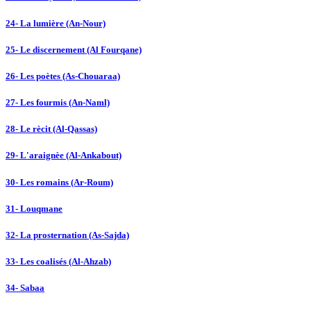
24- La lumière (An-Nour)
25- Le discernement (Al Fourqane)
26- Les poètes (As-Chouaraa)
27- Les fourmis (An-Naml)
28- Le rècit (Al-Qassas)
29- L'araignèe (Al-Ankabout)
30- Les romains (Ar-Roum)
31- Louqmane
32- La prosternation (As-Sajda)
33- Les coalisés (Al-Ahzab)
34- Sabaa