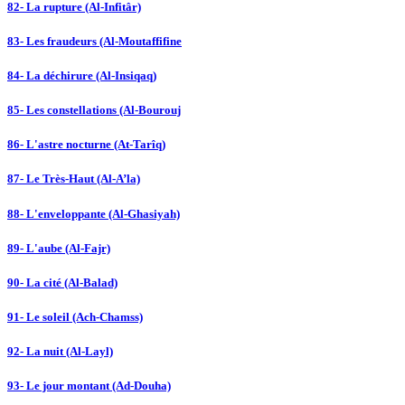
82- La rupture (Al-Infitâr)
83- Les fraudeurs (Al-Moutaffifine
84- La déchirure (Al-Insiqaq)
85- Les constellations (Al-Bourouj
86- L'astre nocturne (At-Tarîq)
87- Le Très-Haut (Al-A’la)
88- L'enveloppante (Al-Ghasiyah)
89- L'aube (Al-Fajr)
90- La cité (Al-Balad)
91- Le soleil (Ach-Chamss)
92- La nuit (Al-Layl)
93- Le jour montant (Ad-Douha)