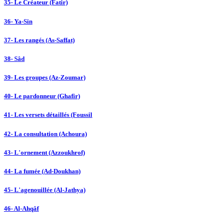
35- Le Créateur (Fatir)
36- Ya-Sin
37- Les rangés (As-Saffat)
38- Sâd
39- Les groupes (Az-Zoumar)
40- Le pardonneur (Ghafir)
41- Les versets détaillés (Foussil
42- La consultation (Achoura)
43- L'ornement (Azzoukhrof)
44- La fumée (Ad-Doukhan)
45- L'agenouillée (Al-Jathya)
46- Al-Ahqâf