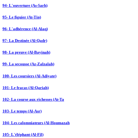
94- L'ouverture (As-Sarh)
95- Le figuier (At-Tin)
96- L'adhérence (Al-Alaq)
97- La Destinée (Al-Qadr)
98- La preuve (Al-Bayinah)
99- La secousse (Az-Zalzalah)
100- Les coursiers (Al-Adiyate)
101- Le fracas (Al-Qariah)
102- La course aux richesses (At-Ta
103- Le temps (Al-Asr)
104- Les calomniateurs (Al-Houmazah
105- L'éléphant (Al-Fîl)