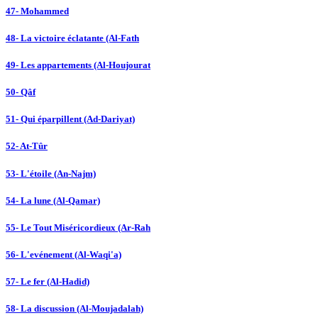
47- Mohammed
48- La victoire éclatante (Al-Fath
49- Les appartements (Al-Houjourat
50- Qâf
51- Qui éparpillent (Ad-Dariyat)
52- At-Tûr
53- L'étoile (An-Najm)
54- La lune (Al-Qamar)
55- Le Tout Miséricordieux (Ar-Rah
56- L'evénement (Al-Waqi'a)
57- Le fer (Al-Hadid)
58- La discussion (Al-Moujadalah)