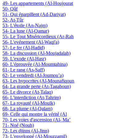
49- Les appartements (Al-Houjourat
50- Qâf
51- Qui éparpillent (Ad-Dariyat)
52- At-Tûr
53- L'étoile (An-Najm)
54- La lune (Al-Qamar)
55- Le Tout Miséricordieux (Ar-Rah
56- L'evénement (Al-Waqi'a)
57- Le fer (Al-Hadid)
58- La discussion (Al-Moujadalah)
59- L'exode (Al-Hasr)
60- L'éprouvée (Al-Moumtahina)
61- Le rang (As-Saff)
62- Le vendredi (Al-Joumou’a)
63- Les hypocrites (Al-Mounafiqoun
64- La grande perte (At-Tagaboun)
65- Le divorce (At-Talaq)
66- L'interdiction (At-Tahrim)
67- La royauté (Al-Moulk)
68- La plume (Al-Qalam)
69- Celle qui montre la vérité (Al
70- Les voies d'ascension (Al- Ma’
71- Noé (Nouh)
72- Les djinns (Al-Jinn)
73- L'enveloppé (Al-Mouzzamil)