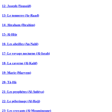
12- Joseph (Yousoûf)
13- Le tonnerre (Ar-Raad)
14- Abraham (Ibrahim)
15- Al-Hijr
16- Les abeilles (An-Nahl)
17- Le voyage nocturne (Al-Israh)
18- La caverne (Al-Kahf)
19- Marie (Maryem)
20- Tâ-Hâ
21- Les prophètes (Al-Anbiya)
22- Le pèlerinage (Al-Hajj)
23- Les croyants (Al-Mouminoune)