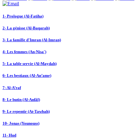
1- Prologue (Al-Fatiha)
2- La génisse (Al-Baqarah)
3- La famille d'Imran (Al-Imran)
4- Les femmes (An-Nisa')
5- La table servie (Al-Maydah)
6- Les bestiaux (Al-An’ame)
7- Al-A’raf
8- Le butin (Al-Anfâl)
9- Le repentir (At-Tawbah)
10- Jonas (Younouss)
11- Hud