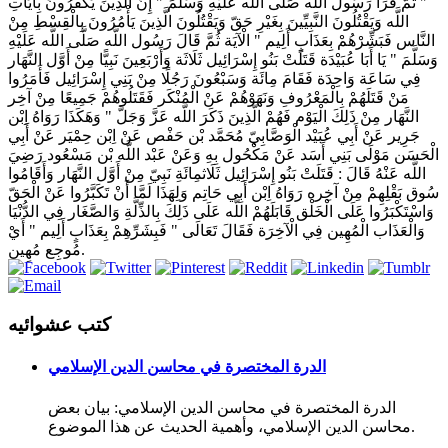
" ثُمَّ قَرَأَ رَسُول اللَّه صَلَّى اللَّه عَلَيْهِ وَسَلَّمَ " إِنَّ الَّذِينَ يَكْفُرُونَ بِآيَاتِ
اللَّه وَيَقْتُلُونَ النَّبِيِّينَ بِغَيْرِ حَقّ وَيَقْتُلُونَ الَّذِينَ يَأْمُرُونَ بِالْقِسْطِ مِنْ
النَّاس فَبَشِّرْهُمْ بِعَذَابٍ أَلِيم " الْآيَة ثُمَّ قَالَ رَسُول اللَّه صَلَّى اللَّه عَلَيْهِ
وَسَلَّمَ " يَا أَبَا عُبَيْدَة قَتَلَتْ بَنُو إِسْرَائِيل ثَلَاثَة وَأَرْبَعِينَ نَبِيًّا مِنْ أَوَّل النَّهَار
فِي سَاعَة وَاحِدَة فَقَامَ مِائَة وَسَبْعُونَ رَجُلًا مِنْ بَنِي إِسْرَائِيل فَأَمَرُوا
مَنْ قَتَلَهُمْ بِالْمَعْرُوفِ وَنَهَوْهُمْ عَنْ الْمُنْكَر فَقَتَلُوهُمْ جَمِيعًا مِنْ آخِر
النَّهَار مِنْ ذَلِكَ الْيَوْم فَهُمْ الَّذِينَ ذَكَرَ اللَّه عَزَّ وَجَلَّ " وَهَكَذَا رَوَاهُ اِبْن
جَرِير عَنْ أَبِي عُبَيْد الْوَصَّابِيّ مُحَمَّد بْن حَفْص عَنْ اِبْن حِمْيَر عَنْ أَبِي
الْحَسَن مَوْلَى بَنِي أَسَد عَنْ مَكْحُول بِهِ وَعَنْ عَبْد اللَّه بْن مَسْعُود رَضِيَ
اللَّه عَنْهُ قَالَ : قَتَلَتْ بَنُو إِسْرَائِيل ثَلَاثمِائَةِ نَبِيّ مِنْ أَوَّل النَّهَار وَأَقَامُوا
سُوق بَقْلِهِمْ مِنْ آخِره رَوَاهُ اِبْن أَبِي حَاتِم وَلِهَذَا لَمَّا أَنْ تَكَبَّرُوا عَنْ الْحَقّ
وَاسْتَكْبَرُوا عَلَى الْخَلْق قَابَلَهُمْ اللَّه عَلَى ذَلِكَ بِالذِّلَّةِ وَالصَّغَار فِي الدُّنْيَا
وَالْعَذَاب الْمُهِين فِي الْآخِرَة فَقَالَ تَعَالَى " فَبِشَرِّهِمْ بِعَذَابٍ أَلِيم " أَيْ
مُوجِع مُهِين.
كتب عشوائيه
الدرة المختصرة في محاسن الدين الإسلامي
الدرة المختصرة في محاسن الدين الإسلامي: بيان بعض
محاسن الدين الإسلامي، وأهمية الحديث عن هذا الموضوع.