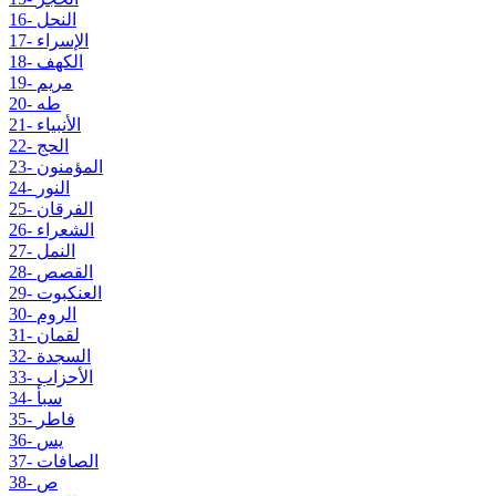
16- النحل
17- الإسراء
18- الكهف
19- مريم
20- طه
21- الأنبياء
22- الحج
23- المؤمنون
24- النور
25- الفرقان
26- الشعراء
27- النمل
28- القصص
29- العنكبوت
30- الروم
31- لقمان
32- السجدة
33- الأحزاب
34- سبأ
35- فاطر
36- يس
37- الصافات
38- ص