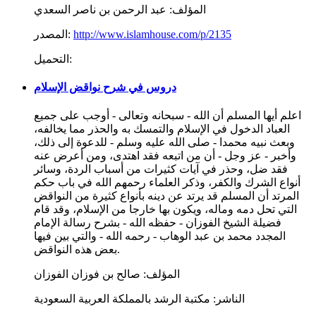
المؤلف:
عبد الرحمن بن ناصر السعدي
http://www.islamhouse.com/p/2135
المصدر:
التحميل:
دروس في شرح نواقض الإسلام
اعلم أيها المسلم أن الله - سبحانه وتعالى - أوجب على جميع
العباد الدخول في الإسلام والتمسك به والحذر مما يخالفه،
وبعث نبيه محمدا - صلى الله عليه وسلم - للدعوة إلى ذلك،
وأخبر - عز وجل - أن من اتبعه فقد اهتدى، ومن أعرض عنه
فقد ضل، وحذر في آيات كثيرات من أسباب الردة، وسائر
أنواع الشرك والكفر، وذكر العلماء رحمهم الله في باب حكم
المرتد أن المسلم قد يرتد عن دينه بأنواع كثيرة من النواقض
التي تحل دمه وماله، ويكون بها خارجا من الإسلام، وقد قام
فضيلة الشيخ الفوزان - حفظه الله - بشرح رسالة الإمام
المجدد محمد بن عبد الوهاب - رحمه الله - والتي بين فيها
بعض هذه النواقض.
المؤلف:
صالح بن فوزان الفوزان
الناشر:
مكتبة الرشد بالمملكة العربية السعودية