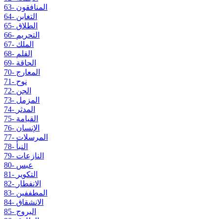
63- المنافقون
64- التغابن
65- الطلاق
66- التحريم
67- الملك
68- القلم
69- الحاقة
70- المعارج
71- نوح
72- الجن
73- المزمل
74- المدثر
75- القيامة
76- الإنسان
77- المرسلات
78- النبأ
79- النازعات
80- عبس
81- التكوير
82- الانفطار
83- المطففين
84- الانشقاق
85- البروج