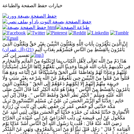
خيارات حفظ الصفحة والطباعة
إِنَّ الَّذِينَ يَكْفُرُونَ بِآيَاتِ اللَّهِ وَيَقْتُلُونَ النَّبِيِّينَ بِغَيْرِ حَقٍّ وَيَقْتُلُونَ الَّذِينَ
يَأْمُرُونَ بِالْقِسْطِ مِنَ النَّاسِ فَبَشِّرْهُم بِعَذَابٍ أَلِيمٍ
(21) (آل عمران)
تفسير ابن كثر
هَذَا ذَمّ مِنْ اللَّه تَعَالَى لِأَهْلِ الْكِتَاب بِمَا اِرْتَكَبُوهُ مِنْ الْمَآثِم وَالْمَحَارِم
فِي تَكْذِيبهمْ بِآيَاتِ اللَّه قَدِيمًا وَحَدِيثًا الَّتِي بَلَّغَتْهُمْ إِيَّاهَا الرُّسُل اِسْتِكْبَارًا
عَلَيْهِمْ وَعِنَادًا لَهُمْ وَتَعَاظُمًا عَلَى الْحَقّ وَاسْتِنْكَافًا عَنْ اِتِّبَاعه وَمَعَ هَذَا
قَتَلُوا مَنْ قَتَلُوا مِنْ النَّبِيِّينَ حِين بَلَّغُوهُمْ عَنْ اللَّه شَرْعه بِغَيْرِ سَبَب وَلَا
جَرِيمَة مِنْهُمْ إِلَيْهِمْ إِلَّا لِكَوْنِهِمْ دَعَوْهُمْ إِلَى الْحَقّ " وَيَقْتُلُونَ الَّذِينَ
يَأْمُرُونَ بِالْقِسْطِ مِنْ النَّاس " وَهَذَا هُوَ غَايَة الْكِبْر كَمَا قَالَ النَّبِيّ صَلَّى
اللَّه عَلَيْهِ وَسَلَّمَ " الْكِبْر بَطَر الْحَقّ وَغَمْط النَّاس " . وَقَالَ اِبْن أَبِي
حَاتِم : حَدَّثَنَا أَبُو الزُّبَيْر الْحَسَن بْن عَلِيّ بْن مُسْلِم النَّيْسَابُورِيّ نَزِيل
مَكَّة حَدَّثَنِي أَبُو حَفْص عُمَر بْن حَفْص يَعْنِي اِبْن ثَابِت بْن زُرَارَة
الْأَنْصَارِيّ حَدَّثَنَا مُحَمَّد بْن حَمْزَة حَدَّثَنَا أَبُو الْحَسَن مَوْلًى لِبَنِي أَسَد عَنْ
مَكْحُول عَنْ أَبِي قَبِيصَة بْن ذِئْب الْخُزَاعِيّ عَنْ أَبِي عُبَيْدَة بْن الْجَرَّاح
رَضِيَ اللَّه عَنْهُ قَالَ : قُلْت يَا رَسُول اللَّه أَيّ النَّاس أَشَدّ عَذَابًا يَوْم
الْقِيَامَة ؟ قَالَ " رَجُل قَتَلَ نَبِيًّا أَوْ مَنْ أَمَرَ بِالْمَعْرُوفِ وَنَهَى عَنْ الْمُنْكَر