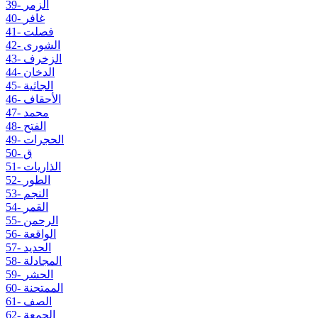
39- الزمر
40- غافر
41- فصلت
42- الشورى
43- الزخرف
44- الدخان
45- الجاثية
46- الأحقاف
47- محمد
48- الفتح
49- الحجرات
50- ق
51- الذاريات
52- الطور
53- النجم
54- القمر
55- الرحمن
56- الواقعة
57- الحديد
58- المجادلة
59- الحشر
60- الممتحنة
61- الصف
62- الجمعة