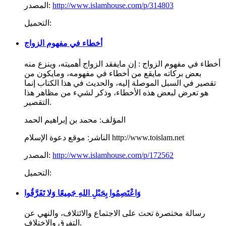
http://www.islamhouse.com/p/314803
المصدر:
التحميل:
أخطاء في مفهوم الزواج
أخطاء في مفهوم الزواج : إن مايفقد الزواج أهميته، وينزع منه
بعض بركاته مايقع من أخطاء في مفهومه، ومايكون من
تقصير في السبل الموصلة إليه، والحديث في هذا الكتاب إنما
هو تعرض لبعض هذه الأخطاء، وذكر لشيء من مظاهر هذا
التقصير.
المؤلف:
محمد بن إبراهيم الحمد
موقع دعوة الإسلام http://www.toislam.net
الناشر:
http://www.islamhouse.com/p/172562
المصدر:
التحميل:
وَاعْتَصِمُوا بِحَبْلِ اللهِ جَمِيعًا وَلا تَفَرَّقُوا
رسالة مختصرة تحث على الاجتماع والائتلاف، والنهي عن
التفرق والاختلاف.