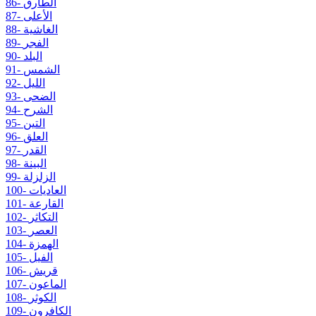
86- الطارق
87- الأعلى
88- الغاشية
89- الفجر
90- البلد
91- الشمس
92- الليل
93- الضحى
94- الشرح
95- التين
96- العلق
97- القدر
98- البينة
99- الزلزلة
100- العاديات
101- القارعة
102- التكاثر
103- العصر
104- الهمزة
105- الفيل
106- قريش
107- الماعون
108- الكوثر
109- الكافرون