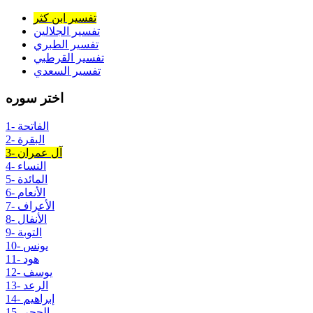
تفسير ابن كثر
تفسير الجلالين
تفسير الطبري
تفسير القرطبي
تفسير السعدي
اختر سوره
1- الفاتحة
2- البقرة
3- آل عمران
4- النساء
5- المائدة
6- الأنعام
7- الأعراف
8- الأنفال
9- التوبة
10- يونس
11- هود
12- يوسف
13- الرعد
14- إبراهيم
15- الحجر