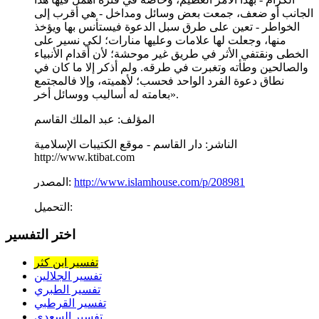
الجانب أو ضعف، جمعت بعض وسائل ومداخل - هي أقرب إلى
الخواطر - تعين على طرق سبل الدعوة فيستأنس بها ويؤخذ
منها، وجعلت لها علامات وعليها منارات؛ لكي نسير على
الخطى ونقتفي الأثر في طريق غير موحشة؛ لأن أقدام الأنبياء
والصالحين وطأته وتغبرت في طرقه. ولم أذكر إلا ما كان في
نطاق دعوة الفرد الواحد فحسب؛ لأهميته، وإلا فالمجتمع
بعامته له أساليب ووسائل أخر».
المؤلف:
عبد الملك القاسم
الناشر:
دار القاسم - موقع الكتيبات الإسلامية
http://www.ktibat.com
http://www.islamhouse.com/p/208981
المصدر:
التحميل:
اختر التفسير
تفسير ابن كثر
تفسير الجلالين
تفسير الطبري
تفسير القرطبي
تفسير السعدي