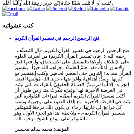
تُنْبِت أَيْ لَا تُنْبِت شَيْئًا حَكَاهُ اِبْن جَرِير رَحِمَهُ اللَّه وَاَللَّه أَعْلَم .
كتب عشوائيه
فتح الرحمن الرحيم في تفسير القرآن الكريم
فتح الرحمن الرحيم في تفسير القرآن الكريم: قال المُصنِّف -
رحمه الله -: «فإن تفسير (القرآن الكريم) من أشرفِ العلوم
على الإطلاق، وأولاها بالتفضيلِ على الاستِحقاق، وأرفعها قدرًا
بالاتفاق. لذلك فقد اهتمَّ العلماءُ - جزاهم الله خيرًا - بتفسير
القرآن منذ بدء التدوين حتى العصر الحاضِر. وكتب التفسير مع
كثرتها، وتعدُّد أهدافها، وأغراضها - جزى الله مُؤلِّفيها أفضل
الجزاء - إلا أنها لم تهتمَّ الاهتمامَ الحقيقيَّ بالقراءات التي ثبتَت
في العَرضة الأخيرة. لهذا وغيرُه فكَّرتُ منذ زمنٍ طويلٍ أن
أكتُب تفسيرًا للقرآن الكريم أُضمِّنه القراءات المُتواتِرة التي
ثبتَت في العَرضَة الأخيرة، مع إلقاء الضوء على توجيهها، ونسبة
كل قراءةٍ إلى قارئِها؛ رجاء أن يكون ذلك مرجِعًا للمُهتمِّين
بتفسير القرآن الكريم». - ملاحظة: هذا هو الجزء الأول، وهو
المُتوفِّر على موقع الشيخ - رحمه الله -.
المؤلف:
محمد سالم محيسن