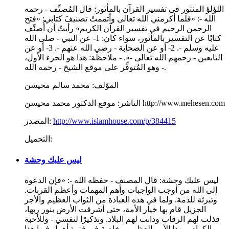
اللؤلؤ المنثور في تفسير القرآن بالمأثور: قال المُصنِّف - رحمه
الله -: «فلما أكرمني الله تعالى وأتممتُ تصنيفَ كتابي: «فتح
الرحمن الرحيم في تفسير القرآن الكريم» رأيتُ أن أُصنِّف
كتابًا عن التفسير بالمأثور، سواء كان: 1- عن النبي - صلى الله
عليه وسلم -. 2- أو عن الصحابة - رضي الله عنهم -. 3- أو عن
التابعين - رحمهم الله تعالى -». - ملاحظة: هذا هو الجزء الأول،
وهو المُتوفِّر على موقع الشيخ - رحمه الله -.
المؤلف:
محمد سالم محيسن
موقع الدكتور محمد محيسن http://www.mehesen.com
الناشر:
http://www.islamhouse.com/p/384415
المصدر:
التحميل:
ليس عليك وحشة
ليس عليك وحشة: قال المصنف - حفظه الله -: «فإن الدعوة
إلى الله من أوجب الواجبات وأهم المهمات وأعظم القربات.
وتبرئة للذمة. ولما في هذه العبادة من الثواب العظيم والأجر
الجزيل قام بها خيار الأمة، حتى أشرقت الأرض بنور ربها،
فذلت لهم الرقاب ودانت لهم البلاد. وتذكيرًا لنفسي - وللأحبة
الكرام - بهذا الأمر العظيم، وخاصة في فترة أهمل فيها هذا