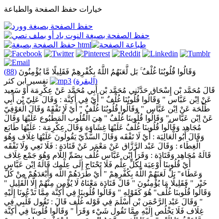
خيارات حفظ الصفحة والطباعة
وَقَالُوا قُلُوبُنَا غُلْفٌ ۚ بَل لَّعَنَهُمُ اللَّهُ بِكُفْرِهِمْ فَقَلِيلًا مَّا يُؤْمِنُونَ
(88)
(البقرة)
تفسير ابن كثر
قَالَ مُحَمَّد بْن إِسْحَاق حَدَّثَنِي مُحَمَّد بْن أَبِي مُحَمَّد عَنْ عِكْرِمَة أَوْ سَعِيد
عَنْ اِبْن عَبَّاس " وَقَالُوا قُلُوبُنَا غُلْفٌ " أَيْ فِي أَكِنَّة : وَقَالَ عَلِيّ بْن أَبِي
طَلْحَة عَنْ اِبْن عَبَّاس " وَقَالُوا قُلُوبُنَا غُلْفٌ " أَيْ لَا تَفْقَهُ وَقَالَ الْعَوْفِيّ
عَنْ اِبْن عَبَّاس" وَقَالُوا قُلُوبنَا غُلْفٌ " هِيَ الْقُلُوب الْمَطْبُوع عَلَيْهَا وَقَالَ
مُجَاهِد وَقَالُوا قُلُوبنَا غُلْفٌ عَلَيْهَا غِشَاوَة وَقَالَ عِكْرِمَة : عَلَيْهَا طَابَع
وَقَالَ أَبُو الْعَالِيَة : أَيْ لَا تَفْقَه وَقَالَ السُّدِّيّ يَقُولُونَ عَلَيْهَا غِلَاف وَهُوَ
الْغِطَاء : وَقَالَ عَبْد الرَّزَّاق عَنْ مَعْمَر عَنْ قَتَادَة : فَلَا تَعِي وَلَا تَفْقَه
قَالَهُ مُجَاهِد وَقَتَادَة : وَقَرَأَ اِبْن عَبَّاس غُلُف بِضَمِّ اللَّام وَهُوَ جَمْع غِلَاف
أَيْ قُلُوبنَا أَوْعِيَة لِكُلِّ عِلْم فَلَا تَحْتَاج إِلَى عِلْمك قَالَهُ اِبْن عَبَّاس
وَعَطَاء" بَلْ لَعَنَهُمْ اللَّهُ بِكُفْرِهِمْ " أَيْ طَرَدَهُمْ اللَّه وَأَبْعَدَهُمْ مِنْ كُلّ
خَيْر " فَقَلِيلًا مَا يُؤْمِنُونَ " قَالَ قَتَادَة مَعْنَاهُ لَا يُؤْمِن مِنْهُمْ إِلَّا الْقَلِيل "
وَقَالُوا قُلُوبنَا غُلْف" هُوَ كَقَوْلِهِ " وَقَالُوا قُلُوبنَا فِي أَكِنَّة مِمَّا تَدْعُونَا إِلَيْهِ
" وَقَالَ عَبْد الرَّحْمَن بْن أَسْلَمَ فِي قَوْله غُلْف قَالَ : تَقُول قَلْبِي فِي
غِلَاف فَلَا يَخْلُص إِلَيْهِ مِمَّا تَقُول شَيْء وَقَرَأَ " وَقَالُوا قُلُوبنَا فِي أَكِنَّة