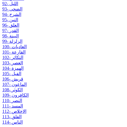
92- الليل
93- الضحى
94- الشرح
95- التين
96- العلق
97- القدر
98- البينة
99- الزلزلة
100- العاديات
101- القارعة
102- التكاثر
103- العصر
104- الهمزة
105- الفيل
106- قريش
107- الماعون
108- الكوثر
109- الكافرون
110- النصر
111- المسد
112- الإخلاص
113- الفلق
114- الناس