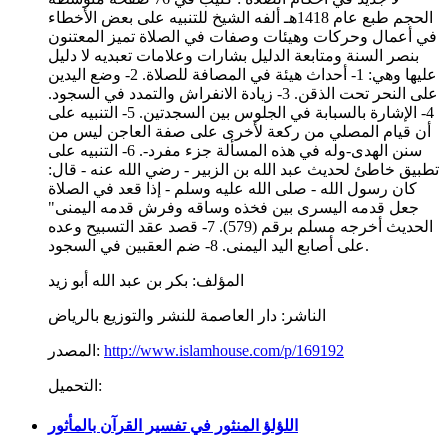
الحجم طبع عام 1418هـ ألفه الشيخ للتنبيه على بعض الأخطاء
في أعمال وحركات وهيئات وصفات في الصلاة تميز المعتنون
بنصر السنة ومتابعة الدليل بشارات وعلامات تعبديه لا دليل
عليها وهي: 1- أحداث هيئة في المصافة للصلاة. 2- وضع اليدين
على النحر تحت الذقن. 3- زيادة الانفراش والتمدد في السجود.
4- الإشارة بالسبابة في الجلوس بين السجدتين. 5- التنبيه على
أن قيام المصلي من ركعة لأخرى على صفة العاجن ليس من
سنن الهدى-وله في هذه المسألة جزء مفرد-. 6- التنبيه على
تطبيق خاطئ لحديث عبد الله بن الزبير - رضي الله عنه - قال:
كان رسول الله - صلى الله عليه وسلم - إذا قعد في الصلاة
جعل قدمه اليسرى بين فخذه وساقه وفرش قدمه اليمنى"
الحديث أخرجه مسلم برقم (579). 7- قصد عقد التسبيح وعده
على أصابع اليد اليمنى. 8- ضم العقبين في السجود.
المؤلف:
بكر بن عبد الله أبو زيد
الناشر:
دار العاصمة للنشر والتوزيع بالرياض
http://www.islamhouse.com/p/169192
المصدر:
التحميل:
اللؤلؤ المنثور في تفسير القرآن بالمأثور