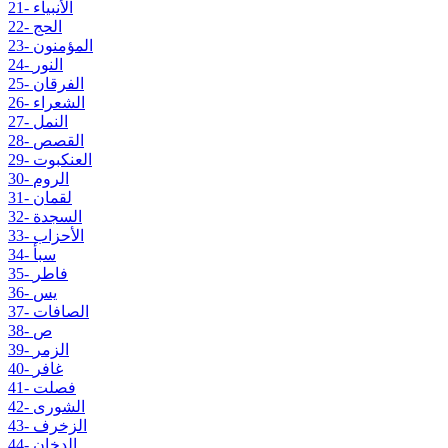
21- الأنبياء
22- الحج
23- المؤمنون
24- النور
25- الفرقان
26- الشعراء
27- النمل
28- القصص
29- العنكبوت
30- الروم
31- لقمان
32- السجدة
33- الأحزاب
34- سبأ
35- فاطر
36- يس
37- الصافات
38- ص
39- الزمر
40- غافر
41- فصلت
42- الشورى
43- الزخرف
44- الدخان