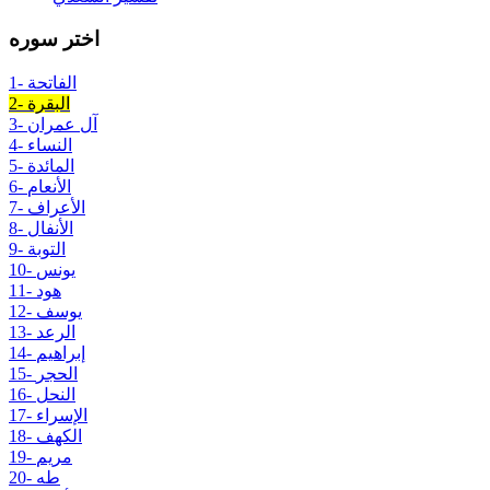
اختر سوره
1- الفاتحة
2- البقرة
3- آل عمران
4- النساء
5- المائدة
6- الأنعام
7- الأعراف
8- الأنفال
9- التوبة
10- يونس
11- هود
12- يوسف
13- الرعد
14- إبراهيم
15- الحجر
16- النحل
17- الإسراء
18- الكهف
19- مريم
20- طه