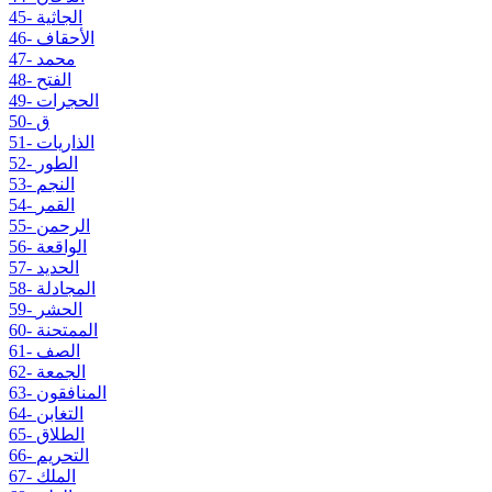
45- الجاثية
46- الأحقاف
47- محمد
48- الفتح
49- الحجرات
50- ق
51- الذاريات
52- الطور
53- النجم
54- القمر
55- الرحمن
56- الواقعة
57- الحديد
58- المجادلة
59- الحشر
60- الممتحنة
61- الصف
62- الجمعة
63- المنافقون
64- التغابن
65- الطلاق
66- التحريم
67- الملك