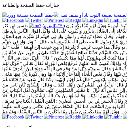
خيارات حفظ الصفحة والطباعة
كَتَبَتْ أَيْدِيهِمْ وَوَيْلٌ لَّهُم مِّمَّا يَكْسِبُونَ
(79) (البقرة)
تفسير ابن كثر
هُمْ الدُّعَاة إِلَى الضَّلَال بِالزُّورِ وَالْكَذِب عَلَى اللَّه وَأَكْل أَمْوَال النَّاس بِالْبَاطِلِ
هَنَّم. وَقَالَ عَطَاء بْن يَسَار : الْوَيْل وَادٍ فِي جَهَنَّم لَوْ سُيِّرَتْ فِيهِ الْجِبَال
دْرِيّ عَنْ رَسُول اللَّه - صَلَّى اللَّه عَلَيْهِ وَسَلَّمَ - قَالَ : " وَيْل وَادٍ فِي جَهَنَّم
 بِهِ وَقَالَ هَذَا حَدِيث غَرِيب لَا نَعْرِفهُ إِلَّا مِنْ حَدِيث اِبْن لَهِيعَة " قُلْت " لَمْ
َاهِيم بْن عَبْد السَّلَام حَدَّثَنَا صَالِح الْقُشَيْرِيّ حَدَّثَنَا عَلِيّ بْن جَرِير عَنْ حَمَّاد بْن
ِمَّا كَتَبَتْ أَيْدِيهمْ وَوَيْل لَهُمْ مِمَّا يَكْسِبُونَ " قَالَ" الْوَيْل جَبَل فِي النَّار "
َوْرَاة وَلِذَلِكَ غَضِبَ اللَّه عَلَيْهِمْ فَرَفَعَ بَعْض التَّوْرَاة فَقَالَ تَعَالَى " فَوَيْل لَهُمْ
َّة الشَّرّ وَقَالَ سِيبَوَيْهِ وَيْل لِمَنْ وَقَعَ فِي الْهَلَكَة وَوَيْح لِمَنْ أَشْرَفَ عَلَيْهَا
نهَا وَقَالَ بَعْض النُّحَاة إِنَّمَا جَازَ الِابْتِدَاء بِهَا وَهِيَ نَكِرَةٌ لِأَنَّ فِيهَا مَعْنَى
ُبُونَ الْكِتَاب بِأَيْدِيهِمْ " قَالَ هُمْ أَحْبَار الْيَهُود وَكَذَا قَالَ سَعِيد عَنْ قَتَادَة هُمْ
ِيهِمْ قَالَ : نَزَلَتْ فِي الْمُشْرِكِينَ وَأَهْل الْكِتَاب وَقَالَ : السُّدِّيّ كَانَ نَاس مِنْ
َّه عَنْ اِبْن عَبَّاس أَنَّهُ قَالَ : يَا مَعْشَر الْمُسْلِمِينَ كَيْف تَسْأَلُونَ أَهْل الْكِتَاب عَنْ
َتَبُوا بِأَيْدِيهِمْ الْكِتَاب وَقَالُوا هُوَ مِنْ عِنْد اللَّه لِيَشْتَرُوا بِهِ ثَمَنًا قَلِيلًا أَفَلَا
رِيّ وَقَالَ الْحَسَن بْن أَبِي الْحَسَن الْبَصْرِيّ : الثَّمَن الْقَلِيل الدُّنْيَا بِحَذَافِيرِهَا .
ْ مِمَّا أَكَلُوا بِهِ مِنْ السُّحْت كَمَا قَالَ الضَّحَّاك عَنْ اِبْن عَبَّاس رَضِيَ اللَّه عَنْهُمَا