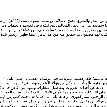
الرسالة التدمرية : تحق
 ما سمعوه مني في بعض المجالس من الكلام في التوحيد والصفات وفي ال
مثلين مضروبين وخاتمة جامعة اشتملت على سبع قواعد يتبين بها ما قرر
ال
دمين منهم والمتأخرين، وكل من هؤلاء الأعلام يغوص في ثبج هذا البحر 
ى الإبانة عن أحداث الغزوات وتفاصيل المعارك، ومنهم من أفاض في ذ
لى الله عليه وسلم - ملهمة لأولي الأقلام اللامعة والدراسات العميقة،
لرحمن المباركفوري - رحمه الله - في كتابنا هذا؛ حيث كتب عن السير
ائد بلورها في إيجاز غير مخل، وتطويل غير ممل، فجاء كافياً وافياً. 
معالم الطريق المستقيم، وعظمة هذا النبي الكريم، عسى أن يكون هذا باع