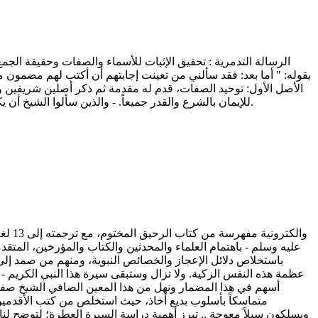
بقوله: " أما بعد: فقد سألني من تعينت إجابتهم أن أكتب لهم مضمون
الأصل الأول: توحيد الصفات، قدم له مقدمة ثم ذكر أصلين شريفين و
للإيمان بالشرع والقدر جميعاً. - والذين سألوا الشيخ أن يكتب لهم مضمون ما سمعوا منه من أهل تدمر - فيما يظهر - وتدمر بلدة من بلدان الشام من أعمال حمص، وهذا وجه نسبة الرسالة إليها.
عليه وسلم - باهتمام العلماء والمحدثين والكتاب والمؤرخين، المتق
باستخلاص دلائل الإعجاز والخصائص النبوية، ومنهم من صمد إل
عظمة هذه النفس الزكية. ولا تزال وستبقى سيرة هذا النبي الكريم - ص
أسهم في هذا المضمار ونهل من هذا المعين الصافي الشيخ صفي ا
متماسكاً بأسلوب بديع أخاذ، حيث استخلص من كتب الأقدمين فو
ويسلكون سبلاً معوجة .. تبرز أهمية دراسة السيرة العطرة؛ لتوضح لنا 