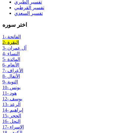
تفسير الطبري
تفسير القرطبي
تفسير السعدي
اختر سوره
1- الفاتحة
2- البقرة
3- آل عمران
4- النساء
5- المائدة
6- الأنعام
7- الأعراف
8- الأنفال
9- التوبة
10- يونس
11- هود
12- يوسف
13- الرعد
14- إبراهيم
15- الحجر
16- النحل
17- الإسراء
18- الكهف