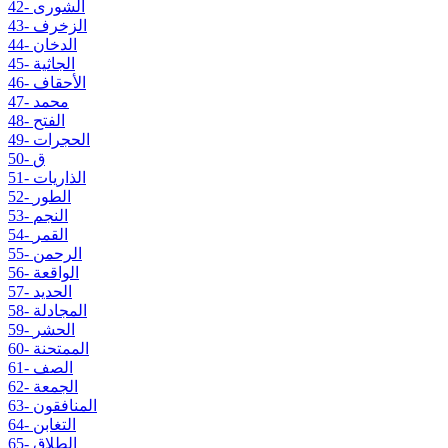
42- الشورى
43- الزخرف
44- الدخان
45- الجاثية
46- الأحقاف
47- محمد
48- الفتح
49- الحجرات
50- ق
51- الذاريات
52- الطور
53- النجم
54- القمر
55- الرحمن
56- الواقعة
57- الحديد
58- المجادلة
59- الحشر
60- الممتحنة
61- الصف
62- الجمعة
63- المنافقون
64- التغابن
65- الطلاق