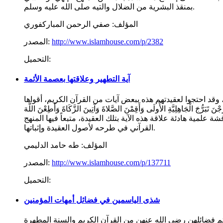
بمنقذ البشرية من الضلال والتيه صلى الله عليه وسلم.
المؤلف:
صفي الرحمن المباركفوري
http://www.islamhouse.com/p/2382
المصدر:
التحميل:
آية التطهير وعلاقتها بعصمة الأئمة
قد احتجوا لعقيدتهم هذه ببعض آيات من القرآن الكريم، أقواها
هِلِيَّةِ الأُولَى وَأَقِمْنَ الصَّلاةَ وَآتِينَ الزَّكَاةَ وَأَطِعْنَ اللَّهَ
يراً } (الأحزاب:33). وقد ألفت هذه الرسالة المختصرة أناقش فيها مناقشة علمية هادئة علاقة هذه الآية بتلك العقيدة، متبعاً فيها المنهج
القرآني في طرحه لأصول العقيدة وإثباتها.
المؤلف:
طه حامد الدليمي
http://www.islamhouse.com/p/137711
المصدر:
التحميل:
شذى الياسمين في فضائل أمهات المؤمنين
 فضائلهن رضي الله عنهن من القرآن الكريم والسنة المطهرة