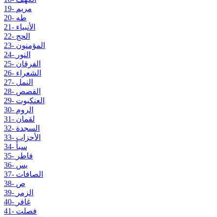
19- مريم
20- طه
21- الأنبياء
22- الحج
23- المؤمنون
24- النور
25- الفرقان
26- الشعراء
27- النمل
28- القصص
29- العنكبوت
30- الروم
31- لقمان
32- السجدة
33- الأحزاب
34- سبأ
35- فاطر
36- يس
37- الصافات
38- ص
39- الزمر
40- غافر
41- فصلت