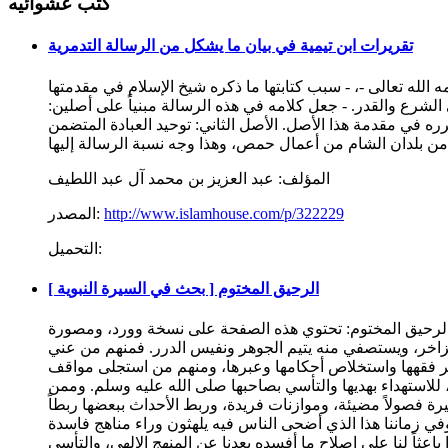
كتب عشوائيه
تقريرات ابن تيمية في بيان ما يشكل من الرسالة التدمرية
يق الإثبات للأسماء والصفات وحقيقة الجمع بين القدر والشرع، لشيخ الإسلام ابن تيمية المتوفي سنة (827هـ) - رحمه الله تعالى -، - سبب كتابتها ما ذكره شيخ الإسلام في مقدمتها
شرع والقدر. - جعل كلامه في هذه الرسالة مبنياً على أصلين:
ه في مقدمة هذا الأصل. الأصل الثاني: توحيد العبادة المتضمن
المؤلف:
عبد العزيز بن محمد آل عبد اللطيف
http://www.islamhouse.com/p/322229
المصدر:
التحميل:
الرحيق المختوم [ بحث في السيرة النبوية ]
رحيق المختوم: تحتوي هذه الصفحة على نسخة وورد، ومصورة pdf، والكترونية مفهرسة من كتاب الرحيق المختوم، مع ترجمته إلى 13 لغة عالمية؛ فلقد حظيت سيرة صاحب الرسالة العظمى - صلى الله
الزاخر، ويستصفي منه يتيم الجوهر ونفيس الدرر. فمنهم من عني
كر فقهها واستخلاص أحكامها وعبرها، ومنهم من استجلى مواقف
 للاستهداء بهديها والتأسي بصاحبها صلى الله عليه وسلم. وممن
ة فصولاً مضيئة، وموازنات فريدة، وربط الأحداث ببعضها ربطاً
وفي زماننا هذا الذي أضحى الناس فيه يلهثون وراء مناهج فاسدة
ثاً لنا على إصلاح ما أفسده بعدنا عن المنهج الإلهي، والتأسي