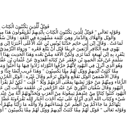
فَوَيْلٌ لِّلَّذِينَ يَكْتُبُونَ الْكِتَابَ ب
وَقَوْله تَعَالَى " فَوَيْلٌ لِلَّذِينَ يَكْتُبُونَ الْكِتَابَ بِأَيْدِيهِمْ ثُمَّ يَقُولُونَ هَذ
وَالْوَيْل وَالْهَلَاك وَالدَّمَار وَهِيَ كَلِمَة مَشْهُورَة فِي اللُّغَة : وَقَالَ سُ
لَمَاعَتْ . وَقَالَ اِبْن أَبِي حَاتِم حَدَّثَنَا يُونُس بْن عَبْد الْأَعْلَى أَخْبَرَنَا اِبْ
يَهْوِي فِيهِ الْكَافِر أَرْبَعِينَ خَرِيفًا قَبْل أَنْ يَبْلُغ قَعْره " وَرَوَاهُ التِّرْ
يَنْفَرِد بِهِ اِبْن لَهِيعَة كَمَا تَرَى وَلَكِنَّ الْآفَة مِمَّنْ بَعْده وَهَذَا الْحَدِيث بِهَذَا ا
سَلَمَة عَنْ عَبْد الْحَمِيد بْن جَعْفَر عَنْ كِنَانَة الْعَدَوِيّ عَنْ عُثْمَان بْن عَفَّان 
وَهُوَ الَّذِي أُنْزِلَ فِي الْيَهُود لِأَنَّهُمْ حَرَّفُوا التَّوْرَاة زَادُوا فِيهَا مَا أَحَبُّوا
مِمَّا كَتَبَتْ أَيْدِيهمْ وَوَيْل لَهُمْ مِمَّا يَكْسِبُونَ " وَهَذَا غَرِيب أَيْضًا جِدًّا 
وَقَالَ الْأَصْمَعِيّ الْوَيْل تَفَجُّع وَالْوَيْل تَرَحُّم وَقَالَ غَيْره : الْوَيْل الْحُزْن 
الدُّعَاء وَمِنْهُمْ مَنْ جَوَّزَ نَصْبهَا بِمَعْنَى أَلْزَمَهُمْ وَيْلًا " قُلْت " لَكِنْ لَمْ يَقْر
الْيَهُود وَقَالَ سُفْيَان الثَّوْرِيّ عَنْ عَبْد الرَّحْمَن بْن عَلْقَمَة سَأَلْت اِبْن عَبّ
الْيَهُود كَتَبُوا كِتَابًا مِنْ عِنْدهمْ يَبِيعُونَهُ مِنْ الْعَرَب وَيُحَدِّثُونَهُمْ أَنَّهُ مِنْ عِ
شَيْء وَكِتَاب اللَّه الَّذِي أَنْزَلَهُ عَلَى نَبِيّه أَحْدَث أَخْبَار اللَّه تَقْرَءُونَهُ غَضًّا لَمْ 
يَنْهَاكُمْ مَا جَاءَكُمْ مِنْ الْعِلْم عَنْ مُسَاءَلَتهمْ وَلَا وَاَللَّه مَا رَأَيْنَا مِنْهُم
وَقَوْله تَعَالَى " فَوَيْل لَهُمْ مِمَّا كَتَبَتْ أَيْدِيهمْ وَوَيْل لَهُمْ مِمَّا يَكْسِبُونَ " أَ