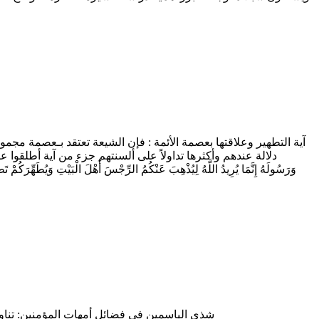
آية التطهير وعلاقتها بعصمة الأئمة : فإن الشيعة تعتقد بـعصمة مجم
دلالة عندهم وأكثرها تداولاً على ألسنتهم جزء من آية أطلقوا عليه اسم [ آية التط
شذى الياسمين في فضائل أمهات المؤمنين: تناو