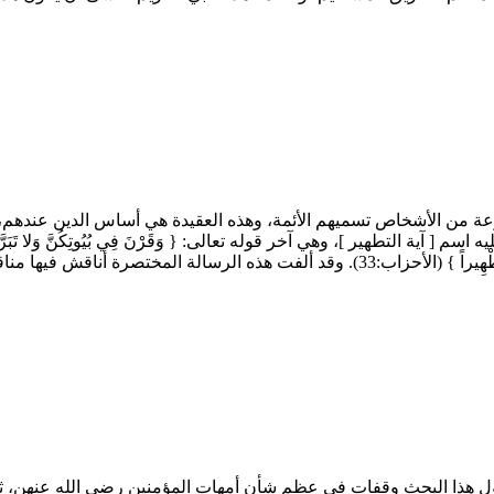
وعة من الأشخاص تسميهم الأئمة، وهذه العقيدة هي أساس الدين عندهم، و
هير ]، وهي آخر قوله تعالى: { وَقَرْنَ فِي بُيُوتِكُنَّ وَلا تَبَرَّجْنَ تَبَرُّجَ الْجَا
وَرَسُولَهُ إِنَّمَا يُرِيدُ اللَّهُ لِيُذْهِبَ عَنْكُمُ الرِّجْسَ أَهْلَ الْبَيْتِ وَيُطَهِّرَكُمْ تَطْهِ
ل هذا البحث وقفات في عظم شأن أمهات المؤمنين رضي الله عنهن، ثم