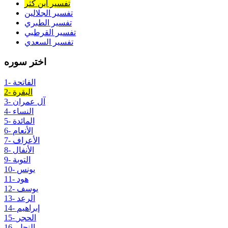
تفسير ابن كثر
تفسير الجلالين
تفسير الطبري
تفسير القرطبي
تفسير السعدي
اختر سوره
1- الفاتحة
2- البقرة
3- آل عمران
4- النساء
5- المائدة
6- الأنعام
7- الأعراف
8- الأنفال
9- التوبة
10- يونس
11- هود
12- يوسف
13- الرعد
14- إبراهيم
15- الحجر
16- النحل