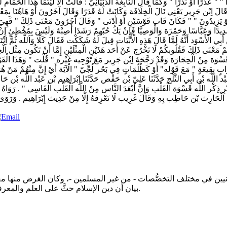
 " " عُذْرًا أَوْ نَذْرًا " وَكَمَا قَالَ النَّابِغَة الذُّبْيَانِيّ : قَالَتْ أَلَا لَيْتَمَا هَذَا الْحَم
َالَ اِبْن جَرِير يَعْنِي نَالَ الْخِلَافَة وَكَانَتْ لَهُ قَدَرًا وَقَالَ آخَرُونَ أَوْ هَاهُنَا بِمَعْ
أَوْ يَزِيدُونَ " " فَكَانَ قَاب قَوْسَيْنِ أَوْ أَدْنَى " وَقَالَ آخَرُونَ مَعْنَى ذَلِكَ " فَهِيَ
ِيدًا وَعَبَّاسًا وَحَمْزَة وَالْوَصِيَّا فَإِنْ يَكُ حُبّهمْ رَشَدًا أُصِبْهُ وَلَيْسَ بِمُخْطِئٍ إِنْ ك
الْأَسْوَد أَنَّهُ لَمَّا قَالَ هَذِهِ الْأَبْيَات قِيلَ لَهُ شَكَكْت فَقَالَ كَلَّا وَاَللَّه ثُمَّ اِنْ
ْ مَعْنَى ذَلِكَ فَقُلُوبكُمْ لَا تَخْرُج عَنْ أَحَد هَذَيْنِ الْمِثْلَيْنِ إِمَّا أَنْ تَكُون مِثْل ا
ْوَة مِنْ الْحِجَارَة وَقَدْ رَجَّحَهُ اِبْن جَرِير مَعَ تَوْجِيه غَيْره " قُلْت " وَهَذَا الْقَوْل ال
 بِقِيعَةٍ " مَعَ قَوْله" أَوْ كَظُلُمَاتٍ فِي بَحْر لُجِّيّ " الْآيَة أَيْ إِنَّ مِنْهُمْ مَنْ هُوَ هَ
ْن عَبْد اللَّه بْن أَبِي الثَّلْج حَدَّثَنَا عَلِيّ بْن حَفْص حَدَّثَنَا إِبْرَاهِيم بْن عَبْد اللَّه ب
 بِغَيْرِ ذِكْر اللَّه قَسْوَة الْقَلْب وَإِنَّ أَبْعَدَ النَّاس مِنْ اللَّه الْقَلْب الْقَاسِي " . رَوَ
 الْحَارِث بْن حَاطِب بِهِ وَقَالَ غَرِيب لَا نَعْرِفهُ إِلَّا مِنْ حَدِيث إِبْرَاهِيم . وَرَوَى
ين في مختلف التخصُّصات - من غير المسلمين -، وكان الغرض منها معرفة
بيان أن دين الإسلام حثَّ على العلم والمعرفة، وأنه لا يمكن أن يقع صِدام بين الوحي وحقائق العلم التجريبي.