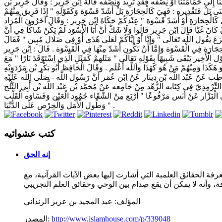
َام لَنَا إِلَى حَمَامَتنَا أَوْ نِصْفه فَقَدِ تُرِيد وَنِصْفه قَالَهُ اِبْن جَرِير : وَقَالَ جَرِير بْن
نَى بَلْ فَتَقْدِيره : فَهِيَ كَالْحِجَارَةِ بَلْ أَشَدّ قَسْوَة وَكَقَوْلِهِ " إِذَا فَرِيق مِنْهُمْ
 كَالْحِجَارَةِ أَوْ أَشَدّ قَسْوَة " عِنْدكُمْ حَكَاهُ اِبْن جَرِير : وَقَالَ آخَرُونَ الْمُرَاد
َانَ غَيَّا قَالَ اِبْن جَرِير قَالُوا وَلَا شَكَّ أَنَّ أَبَا الْأَسْوَد لَمْ يَكُنْ شَاكًّا فِي أَنَّ
تَزَعَ يَقُول اللَّه تَعَالَى " وَإِنَّا أَوْ إِيَّاكُمْ لَعَلَى هُدًى أَوْ فِي ضَلَال مُبِين " فَقَالَ
لْحِجَارَة فِي الْقَسْوَة وَإِمَّا أَنْ تَكُون أَشَدّ مِنْهَا فِي الْقَسْوَة . قَالَ : اِبْن جَرِير
ْأَخِير يَبْقَى شَبِيهًا بِقَوْلِهِ تَعَالَى " مَثَلهمْ كَمَثَلِ الَّذِي اِسْتَوْقَدَ نَارًا " مَعَ
كَذَا وَمِنْهُمْ مَنْ هُوَ كَهَذَا وَاَللَّه أَعْلَم . وَقَالَ الْحَافِظ أَبُو بَكْر بْن مَرْدَوَيْهِ
ْن حَاطِب عَنْ عَبْد اللَّه بْن دِينَار عَنْ اِبْن عُمَر أَنَّ رَسُول اللَّه - صَلَّى اللَّه عَلَيْهِ
اهُ التِّرْمِذِيّ فِي كِتَابه الزُّهْد مِنْ جَامِعه عَنْ مُحَمَّد بْن عَبْد اللَّه بْن أَبِي الثَّلْج
 الْبَزَّار عَنْ أَنَس مَرْفُوعًا " أَرْبَع مِنْ الشَّقَاء جُمُود الْعَيْن وَقَسَاوَة الْقَلْب
وَطُول الْأَمَل وَالْحِرْص عَلَى الدُّنْيَا " .
كتب عشوائيه
إنه الحق
 الحقائق العلمية التي أشارت إليها بعض الآيات القرآنية، مع
المؤلف:
عبد المجيد بن عزيز الزنداني
http://www.islamhouse.com/p/339048
المصدر: