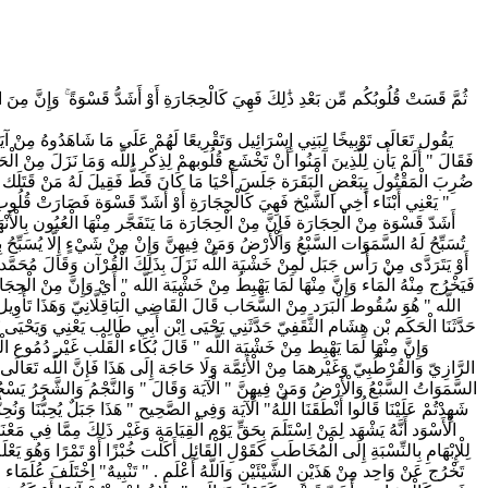
ثُمَّ قَسَتْ قُلُوبُكُم مِّن بَعْدِ ذَٰلِكَ فَهِيَ كَالْحِجَارَةِ أَوْ أَشَدُّ قَسْوَةً ۚ وَإِنَّ مِنَ الْحِجَ
يَقُول تَعَالَى تَوْبِيخًا لِبَنِي إِسْرَائِيل وَتَقْرِيعًا لَهُمْ عَلَى مَا شَاهَدُوهُ مِنْ آيَا
فَقَالَ " أَلَمْ يَأْنِ لِلَّذِينَ آمَنُوا أَنْ تَخْشَع قُلُوبهمْ لِذِكْرِ اللَّه وَمَا نَزَلَ مِنْ ا
ضُرِبَ الْمَقْتُول بِبَعْضِ الْبَقَرَة جَلَسَ أَحْيَا مَا كَانَ قَطُّ فَقِيلَ لَهُ مَنْ قَتَلَك قَالَ ب
" يَعْنِي أَبْنَاء أَخِي الشَّيْخ فَهِيَ كَالْحِجَارَةِ أَوْ أَشَدّ قَسْوَة فَصَارَتْ قُلُوب
أَشَدّ قَسْوَة مِنْ الْحِجَارَة فَإِنَّ مِنْ الْحِجَارَة مَا يَتَفَجَّر مِنْهَا الْعُيُون بِالْأَن
تُسَبِّحُ لَهُ السَّمَوَات السَّبْعُ وَالْأَرْضُ وَمَنْ فِيهِنَّ وَإِنْ مِنْ شَيْءٍ إِلَّا يُسَبِّحُ 
أَوْ يَتَرَدَّى مِنْ رَأْس جَبَل لَمِنْ خَشْيَة اللَّه نَزَلَ بِذَلِكَ الْقُرْآن وَقَالَ مُحَمَّد ب
فَيَخْرُج مِنْهُ الْمَاء وَإِنَّ مِنْهَا لَمَا يَهْبِطُ مِنْ خَشْيَة اللَّه " أَيْ وَإِنَّ مِنْ الْحِجَ
اللَّه " هُوَ سُقُوط الْبَرَد مِنْ السَّحَاب قَالَ الْقَاضِي الْبَاقِلَّانِيّ وَهَذَا تَأْوِيل بَعِ
حَدَّثَنَا الْحَكَم بْن هِشَام الثَّقَفِيّ حَدَّثَنِي يَحْيَى اِبْن أَبِي طَالِب يَعْنِي وَيَحْيَى بْ
وَإِنَّ مِنْهَا لَمَا يَهْبِط مِنْ خَشْيَة اللَّه " قَالَ بُكَاء الْقَلْب غَيْر دُمُوع ال
الرَّازِيّ وَالْقُرْطُبِيّ وَغَيْرهمَا مِنْ الْأَئِمَّة وَلَا حَاجَة إِلَى هَذَا فَإِنَّ اللَّه تَعَالَى
السَّمَوَاتُ السَّبْعُ وَالْأَرْضُ وَمَنْ فِيهِنَّ " الْآيَة وَقَالَ " وَالنَّجْمُ وَالشَّجَرُ يَسْجُدَان
شَهِدْتُمْ عَلَيْنَا قَالُوا أَنْطَقَنَا اللَّهُ" الْآيَة وَفِي الصَّحِيح " هَذَا جَبَلٌ يُحِبُّنَا و
الْأَسْوَد أَنَّهُ يَشْهَد لِمَنْ اِسْتَلَمَ بِحَقٍّ يَوْم الْقِيَامَة وَغَيْر ذَلِكَ مِمَّا فِي مَعْ
لِلْإِبْهَامِ بِالنِّسْبَةِ إِلَى الْمُخَاطَب كَقَوْلِ الْقَائِل أَكَلْت خُبْزًا أَوْ تَمْرًا وَهُوَ يَ
تَخْرُج عَنْ وَاحِد مِنْ هَذَيْنِ الشَّيْئَيْنِ وَاَللَّهُ أَعْلَم . " تَنْبِيهٌ" اِخْتَلَفَ عُلَمَا