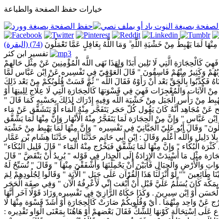
خيارات حفظ الصفحة والطباعة
َ مِنْهَا لَمَا يَهْبِطُ مِنْ خَشْيَةِ اللَّهِ ۗ وَمَا اللَّهُ بِغَافِلٍ عَمَّا تَعْمَلُونَ
(74) (البقرة)
تفسير ابن كثر
ِيَ كَالْحِجَارَةِ الَّتِي لَا تَلِين أَبَدًا وَلِهَذَا نَهَى اللَّه الْمُؤْمِنِينَ عَنْ مِثْل حَالهمْ
قُلُوبُهُمْ وَكَثِيرٌ مِنْهُمْ فَاسِقُونَ " قَالَ الْعَوْفِيّ فِي تَفْسِيره عَنْ اِبْن عَبَّاس لَمَّا
 فَكَذَّبُوا بِالْحَقِّ بَعْد أَنْ رَأَوْهُ فَقَالَ اللَّه " ثُمَّ قَسَتْ قُلُوبُكُمْ مِنْ بَعْد ذَلِكَ
 الْآيَات وَالْمُعْجِزَات فَهِيَ فِي قَسْوَتهَا كَالْحِجَارَةِ الَّتِي لَا عِلَاج لِلِينِهَا أَوْ
 مَا يَهْبِط مِنْ رَأْس الْجَبَل مِنْ خَشْيَة اللَّه وَفِيهِ إِدْرَاك لِذَلِكَ بِحَسْبِهِ كَمَا قَالَ "
َجِيح عَنْ مُجَاهِد أَنَّهُ كَانَ يَقُول كُلّ حَجَر يَتَفَجَّر مِنْهُ الْمَاء أَوْ يَتَشَقَّق عَنْ مَاء
بَّاس " وَإِنَّ مِنْ الْحِجَارَة لَمَا يَتَفَجَّرُ مِنْهُ الْأَنْهَار وَإِنَّ مِنْهَا لَمَا يَشَّقَّق
ْمَلُونَ" وَقَالَ أَبُو عَلِيّ الْجَيَّانِيّ فِي تَفْسِيره " وَإِنَّ مِنْهَا لَمَا يَهْبِط مِنْ خَشْيَة
ا دَلِيل وَاَللَّه أَعْلَم وَقَالَ : اِبْن أَبِي حَاتِم حَدَّثَنَا أَبِي حَدَّثَنَا هِشَام بْن عَمَّار
َثْرَة الْبُكَاء " وَإِنَّ مِنْهَا لَمَا يَشَّقَّق فَيَخْرُج مِنْهُ الْمَاء " قَالَ قَلِيل الْبُكَاء"
ارَة مِثْل مَا أُسْنِدَتْ الْإِرَادَةُ إِلَى الْجِدَار فِي قَوْله " يُرِيدُ أَنْ يَنْقَضَّ " قَالَ
ِ وَالْأَرْضِ وَالْجِبَالِ فَأَبَيْنَ أَنْ يَحْمِلْنَهَا وَأَشْفَقْنَ مِنْهَا " وَقَالَ " تُسَبِّحُ لَهُ
ْنَا طَائِعِينَ "" لَوْ أَنْزَلْنَا هَذَا الْقُرْآن عَلَى جَبَل " الْآيَة " وَقَالُوا لِجُلُودِهِمْ لِمَ
ا بِمَكَّة كَانَ يُسَلِّمُ عَلَيَّ قَبْل أَنْ أُبْعَث إِنِّي لَأَعْرِفُهُ الْآن " وَفِي صِفَة الْحَجَر
لِس الْحَسَن أَوْ اِبْن سِيرِينَ . وَكَذَا حَكَاهُ الرَّازِيّ فِي تَفْسِيره وَزَادَ قَوْلًا آخَر أَنَّهَا
يَخْرُج عَنْ وَاحِد مِنْهُمَا . أَيْ وَقُلُوبكُمْ صَارَتْ كَالْحِجَارَةِ أَوْ أَشَدّ قَسْوَة مِنْهَا لَا
َاع عَلَى اِسْتِحَالَة كَوْنهَا لِلشَّكِّ فَقَالَ بَعْضهمْ أَوْ هَاهُنَا بِمَعْنَى الْوَاو تَقْدِيره :