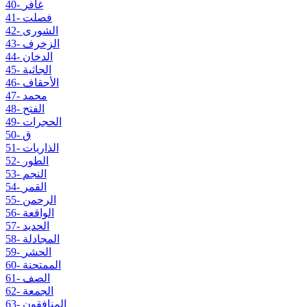
40- غافر
41- فصلت
42- الشورى
43- الزخرف
44- الدخان
45- الجاثية
46- الأحقاف
47- محمد
48- الفتح
49- الحجرات
50- ق
51- الذاريات
52- الطور
53- النجم
54- القمر
55- الرحمن
56- الواقعة
57- الحديد
58- المجادلة
59- الحشر
60- الممتحنة
61- الصف
62- الجمعة
63- المنافقون