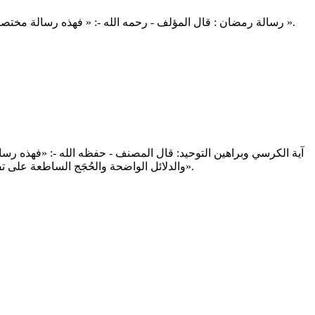
رسالة رمضان : قال المؤلف - رحمه الله -: « فهذه رسالة مختصرة جامعة فيما يهم المسلم في شهر رمضان من صيام وقيام وقراءة قرآن وصدقة وغير ذلك مما ستراه موضحًا فيها إن شاء الله تعالى ».
آية الكرسي وبراهين التوحيد: قال المصنف - حفظه الله -: «فهذه رسا
والدلائل الواضحة والحُجَج الساطعة على تفرُّد الله - عز وجل - بالجلال والكمال والعظمة، وأنه - سبحانه - لا ربَّ سواه ولا معبود بحقٍّ إلا هو - تبارك اسمه وتعالى جدُّه - ولا إله غيره».