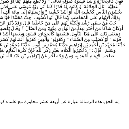
فَهِيَ كَالْحِجَارَةِ وَأَشَدّ قَسْوَة كَقَوْلِهِ تَعَالَى " وَلَا تُطِعْ مِنْهُمْ آثِمًا أَوْ كَفُورًا
عَطِيَّة : نَالَ الْخِلَافَةَ أَوْ كَانَتْ لَهُ قَدَرًا كَمَا أَتَى رَبَّهُ مُوسَى عَلَى قَدَر ق
يَخْشَوْنَ النَّاس كَخَشْيَةِ اللَّه أَوْ أَشَدّ خَشْيَة " وَأَرْسَلْنَاهُ إِلَى مِائَة أَلْف 
بِذَلِكَ الْإِبْهَام عَلَى الْمُخَاطَب كَمَا قَالَ أَبُو الْأَسْوَد : أُحِبّ مُحَمَّدًا حُبًّا شَد
حُبّ مَنْ سَمَّى رُشْد وَلَكِنَّهُ أَبْهَمَ عَلَى مَنْ خَاطَبَهُ قَالَ وَقَدْ ذُكِرَ عَنْ أَبِي 
أَوَكَانَ شَاكًّا مَنْ أَخْبَرَ بِهَذَا مَنْ الْهَادِي مِنْهُمْ وَمَنْ الضَّالّ ؟ وَقَالَ بَعْضهم
وَمَعْنَى ذَلِكَ عَلَى هَذَا التَّأْوِيل فَبَعْضهَا كَالْحِجَارَةِ قَسْوَة وَبَعْضهَا أَشَدّ قَس
قَوْله " أَوْ كَصَيِّبٍ مِنْ السَّمَاء " وَكَقَوْلِهِ" وَاَلَّذِينَ كَفَرُوا أَعْمَالهمْ كَسَرَابٍ
حَدَّثَنَا مُحَمَّد بْن أَحْمَد بْن إِبْرَاهِيم حَدَّثَنَا مُحَمَّد بْن أَيُّوب حَدَّثَنَا مُحَمَّد ب
وَسَلَّمَ - قَالَ : " لَا تُكْثِرُوا الْكَلَام بِغَيْرِ ذِكْر اللَّه فَإِنَّ كَثْرَة الْكَلَام
صَاحِب الْإِمَام أَحْمَد بِهِ وَمِنْ وَجْه آخَر عَنْ إِبْرَاهِيم بْن عَبْد اللَّه بْن
إنه الحق: هذه الرسالة عبارة عن أربعة عشر محاورة مع علماء كوني