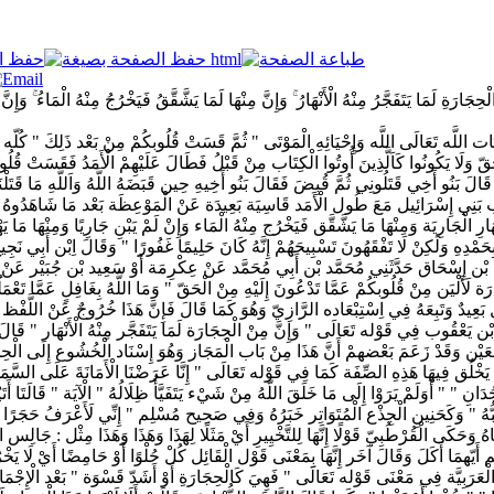
ارَةِ لَمَا يَتَفَجَّرُ مِنْهُ الْأَنْهَارُ ۚ وَإِنَّ مِنْهَا لَمَا يَشَّقَّقُ فَيَخْرُجُ مِنْهُ الْمَاءُ ۚ وَإِنّ
ت اللَّه تَعَالَى اللَّه وَإِحْيَائِهِ الْمَوْتَى " ثُمَّ قَسَتْ قُلُوبكُمْ مِنْ بَعْد ذَلِكَ " كُلّه فَه
لْحَقّ وَلَا يَكُونُوا كَاَلَّذِينَ أُوتُوا الْكِتَاب مِنْ قَبْلُ فَطَالَ عَلَيْهِمْ الْأَمَدُ فَقَسَتْ 
َنُو أَخِي قَتَلُونِي ثُمَّ قُبِضَ فَقَالَ بَنُو أَخِيهِ حِين قَبَضَهُ اللَّهُ وَاَللَّهِ مَا قَتَلْنَاهُ
 بَنِي إِسْرَائِيل مَعَ طُول الْأَمَد قَاسِيَة بَعِيدَة عَنْ الْمَوْعِظَة بَعْد مَا شَاهَدُوهُ مِنْ
ْهَارِ الْجَارِيَة وَمِنْهَا مَا يَشَّقَّق فَيَخْرُج مِنْهُ الْمَاء وَإِنْ لَمْ يَبْنِ جَارِيًا وَمِنْهَا
بِحَمْدِهِ وَلَكِنْ لَا تَفْقَهُونَ تَسْبِيحَهُمْ إِنَّهُ كَانَ حَلِيمًا غَفُورًا " وَقَالَ اِبْن أَبِي ن
ْن إِسْحَاق حَدَّثَنِي مُحَمَّد بْن أَبِي مُحَمَّد عَنْ عِكْرِمَة أَوْ سَعِيد بْن جُبَيْر عَنْ اِبْن عَ
ارَة لَأَلْيَن مِنْ قُلُوبكُمْ عَمَّا تَدْعُونَ إِلَيْهِ مِنْ الْحَقّ " وَمَا اللَّهُ بِغَافِلٍ عَمَّا تَع
يدٌ وَتَبِعَهُ فِي اِسْتِبْعَاده الرَّازِيّ وَهُوَ كَمَا قَالَ فَإِنَّ هَذَا خُرُوجٌ عَنْ اللَّفْظ بِلَ
ن يَعْقُوب فِي قَوْله تَعَالَى " وَإِنَّ مِنْ الْحِجَارَة لَمَا يَتَفَجَّر مِنْهُ الْأَنْهَار " قَالَ ك
ْعَيْن وَقَدْ زَعَمَ بَعْضهمْ أَنَّ هَذَا مِنْ بَاب الْمَجَاز وَهُوَ إِسْنَاد الْخُشُوع إِلَى الْحِجَ
 يَخْلُق فِيهَا هَذِهِ الصِّفَة كَمَا فِي قَوْله تَعَالَى " إِنَّا عَرَضْنَا الْأَمَانَةَ عَلَى السَّمَوَات
ِ " " أَوَلَمْ يَرَوْا إِلَى مَا خَلَقَ اللَّهُ مِنْ شَيْء يَتَفَيَّأُ ظِلَالُهُ " الْآيَة " قَالَتَا أَتَي
َنُحِبُّهُ " وَكَحَنِينِ الْجِذْع الْمُتَوَاتِر خَبَرُهُ وَفِي صَحِيح مُسْلِم " إِنِّي لَأَعْرَفُ حَجَرً
نَاهُ وَحَكَى الْقُرْطُبِيّ قَوْلًا إِنَّهَا لِلتَّخْيِيرِ أَيْ مَثَلًا لِهَذَا وَهَذَا وَهَذَا مِثْل : جَا
عْلَم أَيّهمَا أَكَلَ وَقَالَ آخَر إِنَّهَا بِمَعْنَى قَوْل الْقَائِل كُلْ حُلْوًا أَوْ حَامِضًا أَيْ لَا 
ء الْعَرَبِيَّة فِي مَعْنَى قَوْله تَعَالَى " فَهِيَ كَالْحِجَارَةِ أَوْ أَشَدّ قَسْوَة " بَعْد الْإِجْم