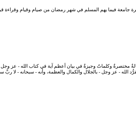
لةٌ مختصرةٌ وكلماتٌ وجيزةٌ في بيان أعظم آية في كتاب الله - عز وجل