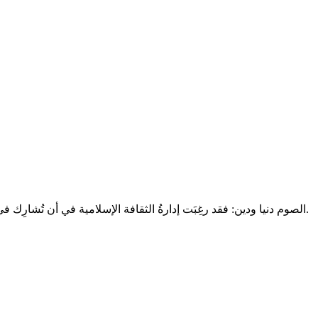
الصوم دنيا ودين: فقد رغِبَت إدارةُ الثقافة الإسلامية في أن تُشارِك في شيءٍ من فضائل هذا الشهرِ المُبارَك، فكانت هذه الرسالةُ المُيسَّرةُ التي ترسُمُ شيئًا من بركاتِ هذا الشهرِ للناسِ لعلَّ الجميعَ يَنالُ منها.