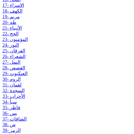
17- الإسراء
18- الكهف
19- مريم
20- طه
21- الأنبياء
22- الحج
23- المؤمنون
24- النور
25- الفرقان
26- الشعراء
27- النمل
28- القصص
29- العنكبوت
30- الروم
31- لقمان
32- السجدة
33- الأحزاب
34- سبأ
35- فاطر
36- يس
37- الصافات
38- ص
39- الزمر