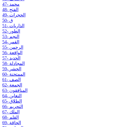
47- محمد
48- الفتح
49- الحجرات
50- ق
51- الذاريات
52- الطور
53- النجم
54- القمر
55- الرحمن
56- الواقعة
57- الحديد
58- المجادلة
59- الحشر
60- الممتحنة
61- الصف
62- الجمعة
63- المنافقون
64- التغابن
65- الطلاق
66- التحريم
67- الملك
68- القلم
69- الحاقة