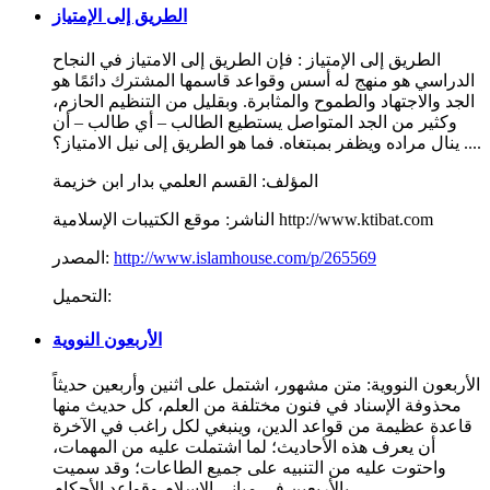
الطريق إلى الإمتياز
الطريق إلى الإمتياز : فإن الطريق إلى الامتياز في النجاح
الدراسي هو منهج له أسس وقواعد قاسمها المشترك دائمًا هو
الجد والاجتهاد والطموح والمثابرة. وبقليل من التنظيم الحازم،
وكثير من الجد المتواصل يستطيع الطالب – أي طالب – أن
ينال مراده ويظفر بمبتغاه. فما هو الطريق إلى نيل الامتياز؟ ....
المؤلف:
القسم العلمي بدار ابن خزيمة
موقع الكتيبات الإسلامية http://www.ktibat.com
الناشر:
http://www.islamhouse.com/p/265569
المصدر:
التحميل:
الأربعون النووية
الأربعون النووية: متن مشهور، اشتمل على اثنين وأربعين حديثاً
محذوفة الإسناد في فنون مختلفة من العلم، كل حديث منها
قاعدة عظيمة من قواعد الدين، وينبغي لكل راغب في الآخرة
أن يعرف هذه الأحاديث؛ لما اشتملت عليه من المهمات،
واحتوت عليه من التنبيه على جميع الطاعات؛ وقد سميت
بالأربعين في مباني الإسلام وقواعد الأحكام.