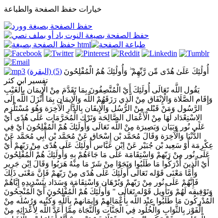
خيارات حفظ الصفحة والطباعة
أُولَٰئِكَ عَلَىٰ هُدًى مِّن رَّبِّهِمْ ۖ وَأُولَٰئِكَ هُمُ الْمُفْلِحُونَ
(5) (البقرة)
تفسير ابن كثر
يَقُول اللَّه تَعَالَى أُولَئِكَ أَيْ الْمُتَّصِفُونَ بِمَا تَقَدَّمَ مِنْ الْإِيمَان بِالْغَيْبِ
وَإِقَام الصَّلَاة وَالْإِنْفَاق مِنْ الَّذِي رَزَقَهُمْ اللَّه وَالْإِيمَان بِمَا أَنْزَلَ اللَّه إِلَى
الرَّسُول وَمَنْ قَبْله مِنْ الرُّسُل وَالْإِيقَان بِالدَّارِ الْآخِرَة وَهُوَ مُسْتَلْزِم
الِاسْتِعْدَاد لَهَا مِنْ الْأَعْمَال الصَّالِحَة وَتَرْك الْمُحَرَّمَات عَلَى هُدًى أَيْ
عَلَى نُور وَبَيَان وَبَصِيرَة مِنْ اللَّه تَعَالَى وَأُولَئِكَ هُمْ الْمُفْلِحُونَ أَيْ فِي
الدُّنْيَا وَالْآخِرَة وَقَالَ مُحَمَّد بْن إِسْحَاق عَنْ مُحَمَّد بْن أَبِي مُحَمَّد عَنْ
عِكْرِمَة أَوْ سَعِيد بْن جُبَيْر عَنْ اِبْن عَبَّاس أُولَئِكَ عَلَى هُدًى مِنْ رَبّهمْ أَيْ
عَلَى نُور مِنْ رَبّهمْ وَاسْتِقَامَة عَلَى مَا جَاءَهُمْ بِهِ وَأُولَئِكَ هُمْ الْمُفْلِحُونَ
أَيْ الَّذِينَ أَدْرَكُوا مَا طَلَبُوا وَنَجَوْا مِنْ شَرّ مَا مِنْهُ هَرَبُوا وَقَالَ اِبْن جَرِير
وَأَمَّا مَعْنَى قَوْله تَعَالَى أُولَئِكَ عَلَى هُدًى مِنْ رَبّهمْ فَإِنَّ مَعْنَى ذَلِكَ
فَإِنَّهُمْ عَلَى نُور مِنْ رَبّهمْ وَبُرْهَان وَاسْتِقَامَة وَسَدَاد بِتَسْدِيدِهِ إِيَّاهُمْ
وَتَوْفِيقه لَهُمْ وَتَأْوِيل قَوْله تَعَالَى " وَأُولَئِكَ هُمْ الْمُفْلِحُونَ أَيْ الْمُنْجِحُونَ
الْمُدْرِكُونَ مَا طَلَبُوا عِنْد اللَّه بِأَعْمَالِهِمْ وَإِيمَانهمْ بِاَللَّهِ وَكُتُبه وَرُسُله مِنْ
الْفَوْز بِالثَّوَابِ وَالْخُلُود فِي الْجَنَّات وَالنَّجَاة مِمَّا أَعَدَّ اللَّه لِأَعْدَائِهِ مِنْ