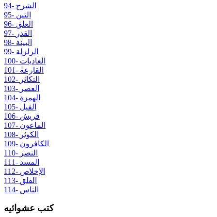
94- الشرح
95- التين
96- العلق
97- القدر
98- البينة
99- الزلزلة
100- العاديات
101- القارعة
102- التكاثر
103- العصر
104- الهمزة
105- الفيل
106- قريش
107- الماعون
108- الكوثر
109- الكافرون
110- النصر
111- المسد
112- الإخلاص
113- الفلق
114- الناس
كتب عشوائيه