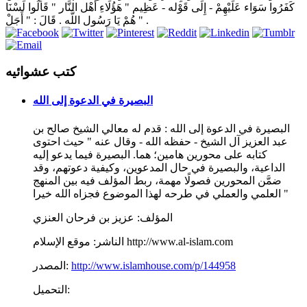
كَفَرُوا سَوَاء عَلَيْهِمْ - إِلَى قَوْله - عَظِيم " هَؤُلَاءِ أَهْل النَّار " قَالُوا لَسْنَا
هُمْ يَا رَسُول اللَّه . قَالَ : " أَجَلْ " .
كتب عشوائيه
البصيرة في الدعوة إلى الله
البصيرة في الدعوة إلى الله : قدم له معالي الشيخ صالح بن
عبد العزيز آل الشيخ - حفظه الله - وقال عنه " حيث احتوى
كتابه على محورين هامين؛ هما. البصيرة فيما يدعو إليه
الداعية، والبصيرة في حال المدعوين، وكيفية دعوتهم، وقد
ضمَّن المحورين فصولًا مهمة، ربط المؤلف فيه بين المنهج
العلمي والعملي في طرحه لهذا الموضوع فجزاه الله خيرا "
المؤلف:
عزيز بن فرحان العنزي
موقع الإسلام http://www.al-islam.com
الناشر:
http://www.islamhouse.com/p/144958
المصدر:
التحميل: