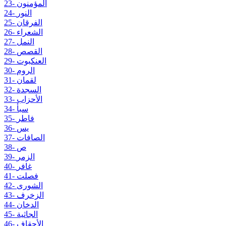
23- المؤمنون
24- النور
25- الفرقان
26- الشعراء
27- النمل
28- القصص
29- العنكبوت
30- الروم
31- لقمان
32- السجدة
33- الأحزاب
34- سبأ
35- فاطر
36- يس
37- الصافات
38- ص
39- الزمر
40- غافر
41- فصلت
42- الشورى
43- الزخرف
44- الدخان
45- الجاثية
46- الأحقاف