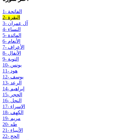
1- الفاتحة
2- البقرة
3- آل عمران
4- النساء
5- المائدة
6- الأنعام
7- الأعراف
8- الأنفال
9- التوبة
10- يونس
11- هود
12- يوسف
13- الرعد
14- إبراهيم
15- الحجر
16- النحل
17- الإسراء
18- الكهف
19- مريم
20- طه
21- الأنبياء
22- الحج