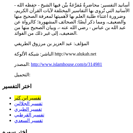
أسانيد التفسير: محاضرةٌ مُفرَّغةٌ بيَّن فيها الشيخ - حفظه الله -
الأسانيد التي تُروى بها التفاسير المختلفة لآيات القرآن الكريم،
وضرورة اعتناء طلبة العلم بها لأهميتها لمعرفة الصحيح منها
والضعيف، ومما ذكر أيضًا: الصحائف المشهورة؛ كالرواة عن
عبد الله بن عباس - رضي الله عنه -، وبيان الصحيح منها من
الضعيف، إلى غير ذلك من الفوائد.
المؤلف:
عبد العزيز بن مرزوق الطريفي
شبكة الألوكة http://www.alukah.net
الناشر:
http://www.islamhouse.com/p/314981
المصدر:
التحميل:
اختر التفسير
تفسير ابن كثر
تفسير الجلالين
تفسير الطبري
تفسير القرطبي
تفسير السعدي
اختر سوره