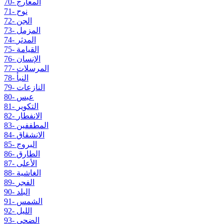
70- المعارج
71- نوح
72- الجن
73- المزمل
74- المدثر
75- القيامة
76- الإنسان
77- المرسلات
78- النبأ
79- النازعات
80- عبس
81- التكوير
82- الانفطار
83- المطففين
84- الانشقاق
85- البروج
86- الطارق
87- الأعلى
88- الغاشية
89- الفجر
90- البلد
91- الشمس
92- الليل
93- الضحى