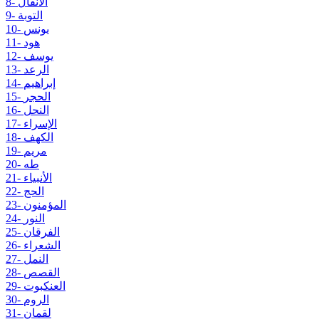
8- الأنفال
9- التوبة
10- يونس
11- هود
12- يوسف
13- الرعد
14- إبراهيم
15- الحجر
16- النحل
17- الإسراء
18- الكهف
19- مريم
20- طه
21- الأنبياء
22- الحج
23- المؤمنون
24- النور
25- الفرقان
26- الشعراء
27- النمل
28- القصص
29- العنكبوت
30- الروم
31- لقمان