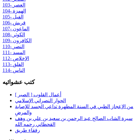
103- العصر
104- الهمزة
105- الفيل
106- قريش
107- الماعون
108- الكوثر
109- الكافرون
110- النصر
111- المسد
112- الإخلاص
113- الفلق
114- الناس
كتب عشوائيه
أعمال القلوب [ الصبر ]
الحوار النصراني الإسلامي
من الإعجاز الطبي في السنة المطهرة تداعي الجسد للإصابة
والمرضِ
سيرة الشاب الصالح عبد الرحمن بن سعيد بن علي بن وهف
القحطاني رحمه الله
رفقاء طريق