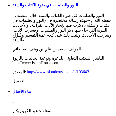
النور والظلمات في ضوء الكتاب والسنة
النور والظلمات في ضوء الكتاب والسنة: قال المصنف -
حفظه الله -: «فهذه رسالة مختصرة في (النور والظلمات في
الكتاب والسُّنَّة)، ذكرت فيها بإيجاز الآيات القرآنية، والأحاديث
النبوية التي جاء فيها ذكر النور والظلمات، وفسرت الآيات،
وشرحت الأحاديث وبنيت ذلك على كلام أئمة التفسير وشُرَّاح
السنة».
المؤلف:
سعيد بن علي بن وهف القحطاني
الناشر:
المكتب التعاوني للدعوة وتوعية الجاليات بالربوة
http://www.IslamHouse.com
http://www.islamhouse.com/p/193643
المصدر:
التحميل:
بناء الأجيال
-
المؤلف:
عبد الكريم بكار