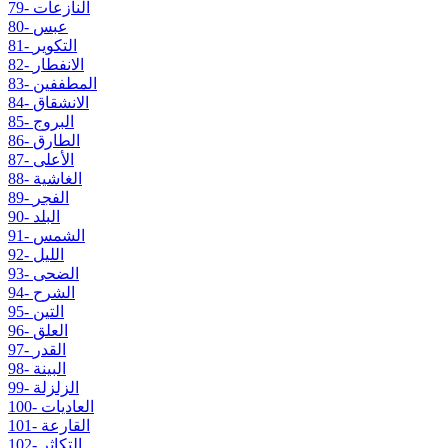
79- النازعات
80- عبس
81- التكوير
82- الانفطار
83- المطففين
84- الانشقاق
85- البروج
86- الطارق
87- الأعلى
88- الغاشية
89- الفجر
90- البلد
91- الشمس
92- الليل
93- الضحى
94- الشرح
95- التين
96- العلق
97- القدر
98- البينة
99- الزلزلة
100- العاديات
101- القارعة
102- التكاثر