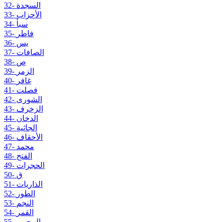
32- السجدة
33- الأحزاب
34- سبأ
35- فاطر
36- يس
37- الصافات
38- ص
39- الزمر
40- غافر
41- فصلت
42- الشورى
43- الزخرف
44- الدخان
45- الجاثية
46- الأحقاف
47- محمد
48- الفتح
49- الحجرات
50- ق
51- الذاريات
52- الطور
53- النجم
54- القمر
55- الرحمن