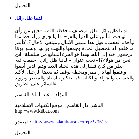
التحميل:
الدنيا ظل زائل
الدنيا ظل زائل: قال المصنف - حفظه الله -: «فإن من رأى
تهافت الناس على الدنيا والفرح بها والجري وراء حطامها
ليأخذه العجب.. فهل هذا منتهى الآمال ومبتغى الآجال؟! كأنهم
ما خلقوا إلا لتحصيل المادة وجمعها واللهث ورائها. ونسوا يومًا
يرجعون فيه إلى الله. وهذا هو الجزء السابع من سلسلة «أين
نحن من هؤلاء؟!» تحت عنوان «الدنيا ظل زائل» جمعت فيه
نظر من كان قبلنا إلى هذه الحياة الدنيا وهم الذين أيقنوا
وعلموا أنها دار ممر ومحطة توقف ثم بعدها الرحيل الأكيد
والحساب والجزاء. والكتاب فيه تذكير بالمعاد والمصير وتزويد
للسائر على الطريق».
المؤلف:
عبد الملك القاسم
الناشر:
دار القاسم - موقع الكتيبات الإسلامية
http://www.ktibat.com
http://www.islamhouse.com/p/229613
المصدر:
التحميل: