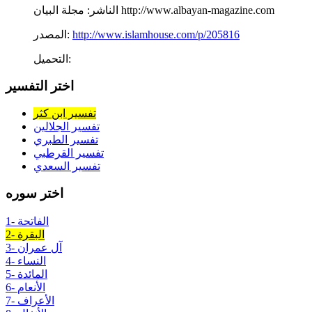
مجلة البيان http://www.albayan-magazine.com
الناشر:
http://www.islamhouse.com/p/205816
المصدر:
التحميل:
اختر التفسير
تفسير ابن كثر
تفسير الجلالين
تفسير الطبري
تفسير القرطبي
تفسير السعدي
اختر سوره
1- الفاتحة
2- البقرة
3- آل عمران
4- النساء
5- المائدة
6- الأنعام
7- الأعراف