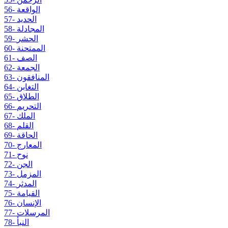
56- الواقعة
57- الحديد
58- المجادلة
59- الحشر
60- الممتحنة
61- الصف
62- الجمعة
63- المنافقون
64- التغابن
65- الطلاق
66- التحريم
67- الملك
68- القلم
69- الحاقة
70- المعارج
71- نوح
72- الجن
73- المزمل
74- المدثر
75- القيامة
76- الإنسان
77- المرسلات
78- النبأ