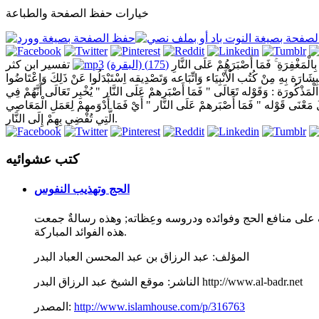
خيارات حفظ الصفحة والطباعة
 بِالْمَغْفِرَةِ ۚ فَمَا أَصْبَرَهُمْ عَلَى النَّارِ
(175) (البقرة)
تفسير ابن كثر
َارَة بِهِ مِنْ كُتُب الْأَنْبِيَاء وَاتِّبَاعه وَتَصْدِيقه اِسْتَبْدَلُوا عَنْ ذَلِكَ وَاعْتَاضُوا
الْمَذْكُورَة : وَقَوْله تَعَالَى " فَمَا أَصْبَرهمْ عَلَى النَّار " يُخْبِر تَعَالَى أَنَّهُمْ فِي
لَ مَعْنَى قَوْله " فَمَا أَصْبَرهمْ عَلَى النَّار " أَيْ فَمَا أَدْوَمهمْ لِعَمَلِ الْمَعَاصِي
الَّتِي تُفْضِي بِهِمْ إِلَى النَّار.
كتب عشوائيه
الحج وتهذيب النفوس
ف على منافع الحج وفوائده ودروسه وعِظاته; وهذه رسالةٌ جمعت
هذه الفوائد المباركة.
المؤلف:
عبد الرزاق بن عبد المحسن العباد البدر
موقع الشيخ عبد الرزاق البدر http://www.al-badr.net
الناشر:
http://www.islamhouse.com/p/316763
المصدر: