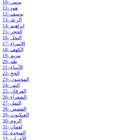
10- يونس
11- هود
12- يوسف
13- الرعد
14- إبراهيم
15- الحجر
16- النحل
17- الإسراء
18- الكهف
19- مريم
20- طه
21- الأنبياء
22- الحج
23- المؤمنون
24- النور
25- الفرقان
26- الشعراء
27- النمل
28- القصص
29- العنكبوت
30- الروم
31- لقمان
32- السجدة
33- الأحزاب