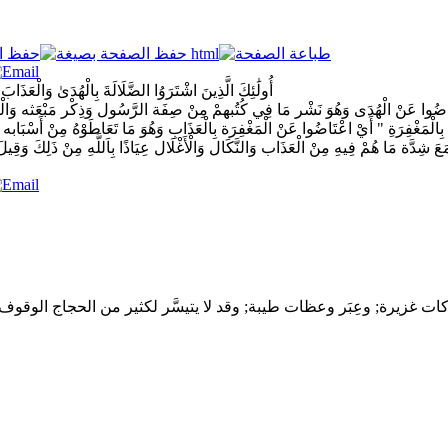
أُولَٰئِكَ الَّذِينَ اشْتَرَوُا الضَّلَالَةَ بِالْهُدَىٰ وَالْعَذَابَ
اعْتَاضُوا عَنْ الْهُدَى وَهُوَ نَشْر مَا فِي كُتُبهمْ مِنْ صِفَة الرَّسُول وَذِكْر مَبْعَثه وَالْبِش
ِالْمَغْفِرَةِ " أَيْ اعْتَاضُوا عَنْ الْمَغْفِرَة بِالْعَذَابِ وَهُوَ مَا تَعَاطَوْهُ مِنْ أَسْبَابه 
دَّة مَا هُمْ فِيهِ مِنْ الْعَذَاب وَالنَّكَال وَالْأَغْلَال عِيَاذًا بِاَللَّهِ مِنْ ذَلِكَ وَقِي
ات غزيرة; وعِبَر وعظات طيبة; وقد لا يتيسَّر لكثير من الحجاج الوقو