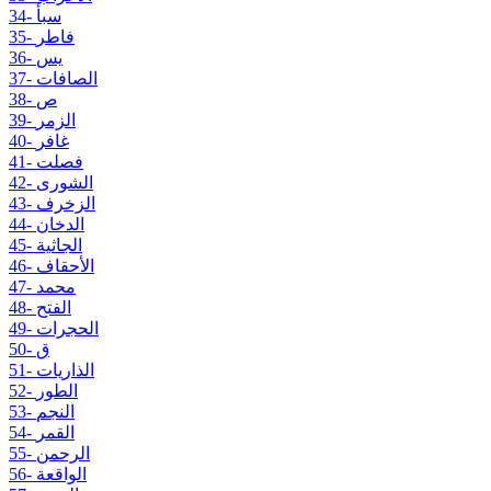
34- سبأ
35- فاطر
36- يس
37- الصافات
38- ص
39- الزمر
40- غافر
41- فصلت
42- الشورى
43- الزخرف
44- الدخان
45- الجاثية
46- الأحقاف
47- محمد
48- الفتح
49- الحجرات
50- ق
51- الذاريات
52- الطور
53- النجم
54- القمر
55- الرحمن
56- الواقعة