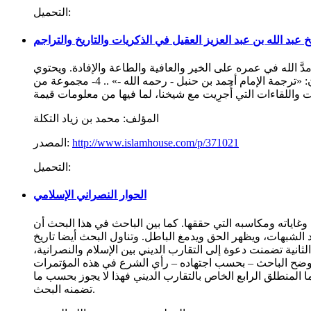
التحميل:
عبد الله بن عبد العزيز العقيل في الذكريات والتاريخ والتراجم
مدَّ الله في عمره على الخير والعافية والطاعة والإفادة. ويحتوي
المجموع على: 1- رسالة بعنوان: «قصتي في طلب العلم» .. 2- رسالة بعنوان: «سماحة الشيخ عبد العزيز بن باز كما عرفتُه» .. 3- مقالة بعنوان: «ترجمة الإمام أحمد بن حنبل - رحمه الله -» .. 4- مجموعة من
المؤلف:
محمد بن زياد التكلة
http://www.islamhouse.com/p/371021
المصدر:
التحميل:
الحوار النصراني الإسلامي
وغاياته ومكاسبه التي حققها. كما بين الباحث في هذا البحث أن
الشبهات، ويظهر الحق ويدمغ الباطل. وتناول البحث أيضا تاريخ
لثانية تضمنت دعوة إلى التقارب الديني بين الإسلام والنصرانية،
 وأوضح الباحث – بحسب اجتهاده – رأي الشرع في هذه المؤتمرات
 المنطلق الرابع الخاص بالتقارب الديني فهذا لا يجوز بحسب ما
تضمنه البحث.