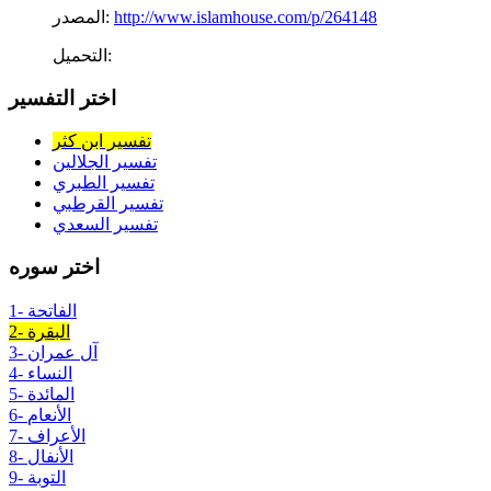
http://www.islamhouse.com/p/264148
المصدر:
التحميل:
اختر التفسير
تفسير ابن كثر
تفسير الجلالين
تفسير الطبري
تفسير القرطبي
تفسير السعدي
اختر سوره
1- الفاتحة
2- البقرة
3- آل عمران
4- النساء
5- المائدة
6- الأنعام
7- الأعراف
8- الأنفال
9- التوبة