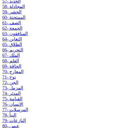
57- الحديد
58- المجادلة
59- الحشر
60- الممتحنة
61- الصف
62- الجمعة
63- المنافقون
64- التغابن
65- الطلاق
66- التحريم
67- الملك
68- القلم
69- الحاقة
70- المعارج
71- نوح
72- الجن
73- المزمل
74- المدثر
75- القيامة
76- الإنسان
77- المرسلات
78- النبأ
79- النازعات
80- عبس