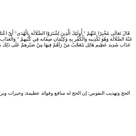
قَالَ تَعَالَى مُخْبِرًا عَنْهُمْ " أُولَئِكَ الَّذِينَ اِشْتَرَوْا الضَّلَالَة بِالْهُدَى" أَيْ 
عَنْهُ الضَّلَالَة وَهُوَ تَكْذِيبه وَالْكُفْر بِهِ وَكِتْمَان صِفَاته فِي كُتُبهمْ " وَالْعَذَاب ب
عَذَاب شَدِيد عَظِيم هَائِل يَتَعَجَّبُ مَنْ رَآهُمْ فِيهَا مِنْ صَبْرهمْ عَلَى ذَلِكَ مَعَ شِ
الحج وتهذيب النفوس: إن الحج له منافع وفوائد عظيمة; وخيرات وبرك