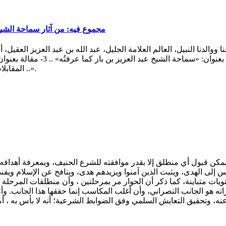
مجموع فيه: من آثار سماحة الشيخ 
الدنا النبيل، العالم العلامة الجليل، عبد الله بن عبد العزيز العقيل، أ
المقابلات واللقاءات التي أُجرِيت مع شيخنا، لما فيها من معلومات قيمة ..».
يمكن قبول أي منطلق إلا بقدر موافقته للشرع الحنيف، وبمعرفة أهدافه 
لى الهدى، ويثبت الذين آمنوا ويزيدهم هدى، وينافح عن الإسلام ويفند 
ويات متباينة، كما ذكر أن الحوار مر بمرحلتين ، وأن منطلقات المرحلة ا
راته هو الجانب النصراني، وأن أغلب المكاسب إنما حققها هذا الجانب.
نه، وتحقيق التعايش السلمي وفق الضوابط الشرعية؛ أنه لا بأس به ، أما