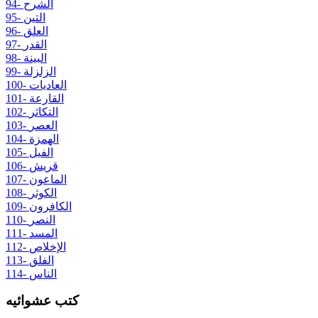
94- الشرح
95- التين
96- العلق
97- القدر
98- البينة
99- الزلزلة
100- العاديات
101- القارعة
102- التكاثر
103- العصر
104- الهمزة
105- الفيل
106- قريش
107- الماعون
108- الكوثر
109- الكافرون
110- النصر
111- المسد
112- الإخلاص
113- الفلق
114- الناس
كتب عشوائيه