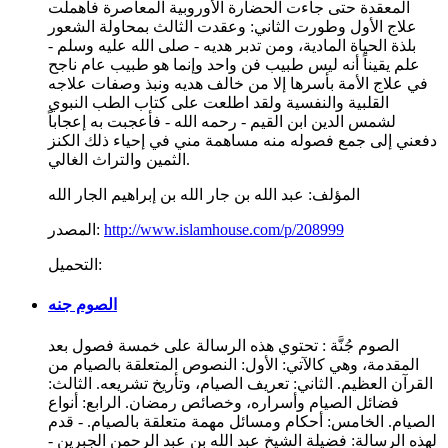
المعقدة حتى جاءت الحضارة الأوروبية المعاصرة فأهملت
علاج الأول وطورت الثاني: وعقدت الثالث بمحاولة الشعور
بلذة الحياة المادية، ومن تدبر هديه - صلى الله عليه وسلم -
علم يقيناً أنه ليس طبيب فن واحد وإنما هو طبيب عام ناجح
في علاج الأمة بأسرها إلا من خالف هديه ونبذ وصفات علاجه
القلبية والنفسية ولقد اطلعت على كتاب الطب النبوي
لشمس الدين ابن القيم - رحمه الله - فأعجبت به إعجاباً
دفعني إلى جمع فصوله منه مساهمة مني في إحياء ذلك الكنز
الثمين والتراث الغالي.
المؤلف:
عبد الله بن جار الله بن إبراهيم الجار الله
http://www.islamhouse.com/p/208999
المصدر:
التحميل:
الصوم جنه
الصوم جُنَّة : تحتوي هذه الرسالة على خمسة فصول بعد
المقدمة، وهي كالآتي: الأول: النصوص المتعلقة بالصيام من
القرآن العظيم. الثاني: تعريف الصيام، وتأريخ تشريعه. الثالث:
فضائل الصيام وأسراره، وخصائص رمضان. الرابع: أنواع
الصيام. الخامس: أحكام ومسائل مهمة متعلقة بالصيام. - قدم
لهذه الرسالة: فضيلة الشيخ عبد الله بن عبد الرحمن الجبرين -