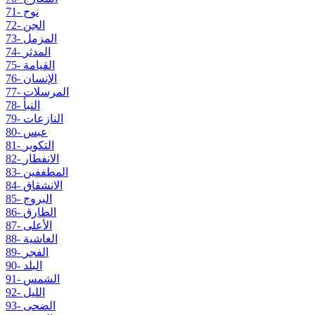
71- نوح
72- الجن
73- المزمل
74- المدثر
75- القيامة
76- الإنسان
77- المرسلات
78- النبأ
79- النازعات
80- عبس
81- التكوير
82- الانفطار
83- المطففين
84- الانشقاق
85- البروج
86- الطارق
87- الأعلى
88- الغاشية
89- الفجر
90- البلد
91- الشمس
92- الليل
93- الضحى