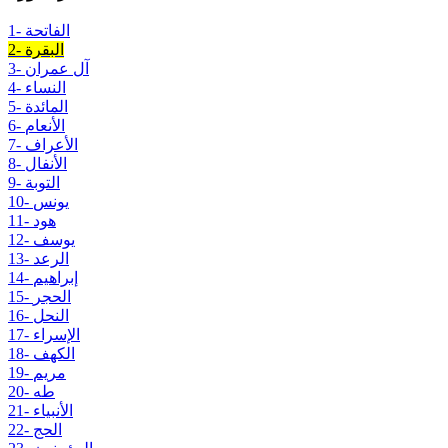
1- الفاتحة
2- البقرة
3- آل عمران
4- النساء
5- المائدة
6- الأنعام
7- الأعراف
8- الأنفال
9- التوبة
10- يونس
11- هود
12- يوسف
13- الرعد
14- إبراهيم
15- الحجر
16- النحل
17- الإسراء
18- الكهف
19- مريم
20- طه
21- الأنبياء
22- الحج