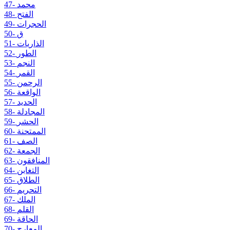
47- محمد
48- الفتح
49- الحجرات
50- ق
51- الذاريات
52- الطور
53- النجم
54- القمر
55- الرحمن
56- الواقعة
57- الحديد
58- المجادلة
59- الحشر
60- الممتحنة
61- الصف
62- الجمعة
63- المنافقون
64- التغابن
65- الطلاق
66- التحريم
67- الملك
68- القلم
69- الحاقة
70- المعارج