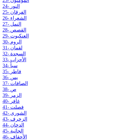
23- المؤمنون
24- النور
25- الفرقان
26- الشعراء
27- النمل
28- القصص
29- العنكبوت
30- الروم
31- لقمان
32- السجدة
33- الأحزاب
34- سبأ
35- فاطر
36- يس
37- الصافات
38- ص
39- الزمر
40- غافر
41- فصلت
42- الشورى
43- الزخرف
44- الدخان
45- الجاثية
46- الأحقاف