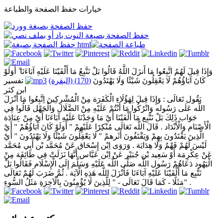
خيارات حفظ الصفحة والطباعة
وَإِذَا قِيلَ لَهُمُ اتَّبِعُوا مَا أَنزَلَ اللَّهُ قَالُوا بَلْ نَتَّبِعُ مَا أَلْفَيْنَا عَلَيْهِ آبَاءَنَا ۗ أَوَلَوْ
كَانَ آبَاؤُهُمْ لَا يَعْقِلُونَ شَيْئًا وَلَا يَهْتَدُونَ
(170) (البقرة)
تفسير
ابن كثر
يَقُول تَعَالَى : وَإِذَا قِيلَ لِهَؤُلَاءِ الْكَفَرَة مِنْ الْمُشْرِكِينَ اِتَّبِعُوا مَا أَنْزَلَ
اللَّه عَلَى رَسُوله وَاتْرُكُوا مَا أَنْتُمْ عَلَيْهِ مِنْ الضَّلَال وَالْجَهْل قَالُوا فِي
جَوَاب ذَلِكَ بَلْ نَتَّبِع مَا أَلْفَيْنَا أَيْ مَا وَجَدْنَا عَلَيْهِ آبَاءَنَا أَيْ مِنْ عِبَادَة
الْأَصْنَام وَالْأَنْدَاد . قَالَ اللَّه تَعَالَى مُنْكِرًا عَلَيْهِمْ " أَوَلَوْ كَانَ آبَاؤُهُمْ " أَيْ
الَّذِينَ يَقْتَدُونَ بِهِمْ وَيَقْتَفُونَ أَثَرهمْ " لَا يَعْقِلُونَ شَيْئًا وَلَا يَهْتَدُونَ " أَيْ
لَيْسَ لَهُمْ فَهْمٌ وَلَا هِدَايَة . وَرَوَى اِبْن إِسْحَاق عَنْ مُحَمَّد بْن أَبِي مُحَمَّد
عَنْ عِكْرِمَة أَوْ سَعِيد بْن جُبَيْر عَنْ اِبْن عَبَّاس أَنَّهَا نَزَلَتْ فِي طَائِفَة مِنْ
الْيَهُود دَعَاهُمْ رَسُول اللَّه صَلَّى اللَّه عَلَيْهِ وَسَلَّمَ إِلَى الْإِسْلَام فَقَالُوا بَلْ
نَتَّبِع مَا أَلْفَيْنَا عَلَيْهِ آبَاءَنَا فَأَنْزَلَ اللَّه هَذِهِ الْآيَة . ثُمَّ ضَرَبَ لَهُمْ تَعَالَى
مَثَلًا - كَمَا قَالَ تَعَالَى - " لِلَّذِينَ لَا يُؤْمِنُونَ بِالْآخِرَةِ مَثَلُ السُّوءِ" .