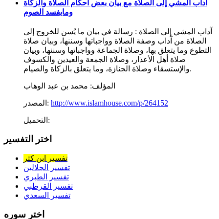
آداب المشي إلى الصلاة مع بيان بعض أحكام الصلاة والزكاة
ومايفسد الصوم
آداب المشي إلى الصلاة : رسالة في بيان ما يُسن للخروج إلى
الصلاة من آداب وصفة الصلاة وواجباتها وسننها، وبيان صلاة
التطوع وما يتعلق بها، وصلاة الجماعة وواجباتها وسننها، وبيان
صلاة أهل الأعذار، وصلاة الجمعة والعيدين والكسوف
والإستسقاء وصلاة الجنازة، وما يتعلق بالزكاة والصيام.
المؤلف:
محمد بن عبد الوهاب
http://www.islamhouse.com/p/264152
المصدر:
التحميل:
اختر التفسير
تفسير ابن كثر
تفسير الجلالين
تفسير الطبري
تفسير القرطبي
تفسير السعدي
اختر سوره