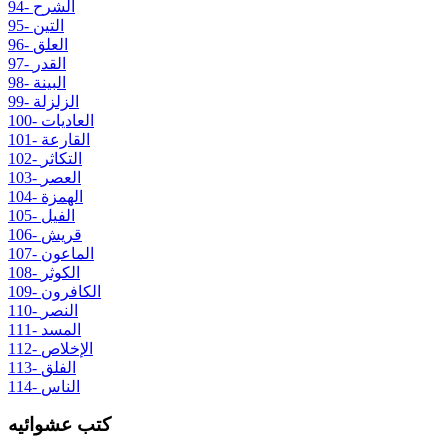
94- الشرح
95- التين
96- العلق
97- القدر
98- البينة
99- الزلزلة
100- العاديات
101- القارعة
102- التكاثر
103- العصر
104- الهمزة
105- الفيل
106- قريش
107- الماعون
108- الكوثر
109- الكافرون
110- النصر
111- المسد
112- الإخلاص
113- الفلق
114- الناس
كتب عشوائيه