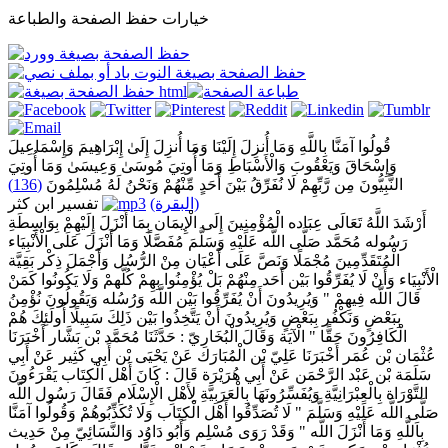
خيارات حفظ الصفحة والطباعة
قُولُوا آمَنَّا بِاللَّهِ وَمَا أُنزِلَ إِلَيْنَا وَمَا أُنزِلَ إِلَىٰ إِبْرَاهِيمَ وَإِسْمَاعِيلَ
وَإِسْحَاقَ وَيَعْقُوبَ وَالْأَسْبَاطِ وَمَا أُوتِيَ مُوسَىٰ وَعِيسَىٰ وَمَا أُوتِيَ
النَّبِيُّونَ مِن رَّبِّهِمْ لَا نُفَرِّقُ بَيْنَ أَحَدٍ مِّنْهُمْ وَنَحْنُ لَهُ مُسْلِمُونَ
(136)
(البقرة)
تفسير ابن كثر
أَرْشَدَ اللَّهُ تَعَالَى عِبَاده الْمُؤْمِنِينَ إِلَى الْإِيمَان بِمَا أَنْزَلَ إِلَيْهِمْ بِوَاسِطَةِ
رَسُوله مُحَمَّد صَلَّى اللَّه عَلَيْهِ وَسَلَّمَ مُفَصَّلًا وَمَا أَنْزَلَ عَلَى الْأَنْبِيَاء
الْمُتَقَدِّمِينَ مُجْمَلًا وَنَصَّ عَلَى أَعْيَان مِنْ الرُّسُل وَأَجْمَلَ ذِكْر بَقِيَّة
الْأَنْبِيَاء وَأَنْ لَا يُفَرِّقُوا بَيْن أَحَد مِنْهُمْ بَلْ يُؤْمِنُوا بِهِمْ كُلّهمْ وَلَا يَكُونُوا كَمَنْ
قَالَ اللَّه فِيهِمْ " وَيُرِيدُونَ أَنْ يُفَرِّقُوا بَيْن اللَّه وَرُسُله وَيَقُولُونَ نُؤْمِنُ
بِبَعْضٍ وَنَكْفُر بِبَعْضٍ وَيُرِيدُونَ أَنْ يَتَّخِذُوا بَيْن ذَلِكَ سَبِيلًا أُولَئِكَ هُمْ
الْكَافِرُونَ حَقًّا " الْآيَة وَقَالَ الْبُخَارِيّ : حَدَّثَنَا مُحَمَّد بْن بَشَّار أَخْبَرَنَا
عُثْمَان بْن عُمَر أَخْبَرَنَا عَلِيّ بْن الْمُبَارَك عَنْ يَحْيَى بْن أَبِي كَثِير عَنْ أَبِي
سَلَمَة بْن عَبْد الرَّحْمَن عَنْ أَبِي هُرَيْرَة قَالَ : كَانَ أَهْل الْكِتَاب يَقْرَءُونَ
التَّوْرَاة بِالْعِبْرَانِيَّةِ وَيُفَسِّرُونَهَا بِالْعَرَبِيَّةِ لِأَهْلِ الْإِسْلَام فَقَالَ رَسُول اللَّه
صَلَّى اللَّه عَلَيْهِ وَسَلَّمَ " لَا تُصَدِّقُوا أَهْل الْكِتَاب وَلَا تُكَذِّبُوهُمْ وَقُولُوا آمَنَّا
بِاَللَّهِ وَمَا أَنْزَلَ اللَّه " وَقَدْ رَوَى مُسْلِم وَأَبُو دَاوُد وَالنَّسَائِيّ مِنْ حَدِيث