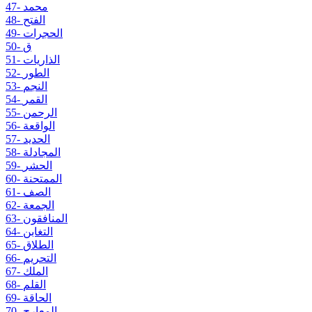
47- محمد
48- الفتح
49- الحجرات
50- ق
51- الذاريات
52- الطور
53- النجم
54- القمر
55- الرحمن
56- الواقعة
57- الحديد
58- المجادلة
59- الحشر
60- الممتحنة
61- الصف
62- الجمعة
63- المنافقون
64- التغابن
65- الطلاق
66- التحريم
67- الملك
68- القلم
69- الحاقة
70- المعارج