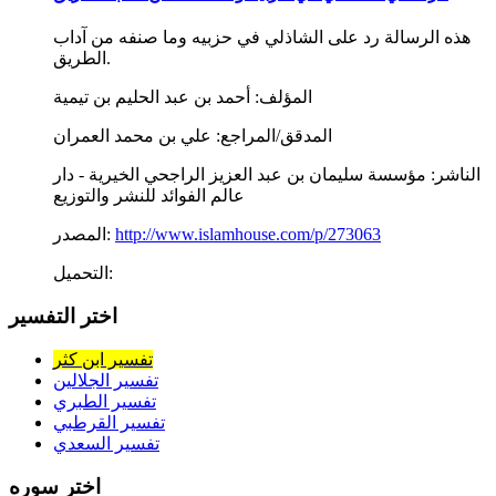
هذه الرسالة رد على الشاذلي في حزبيه وما صنفه من آداب
الطريق.
المؤلف:
أحمد بن عبد الحليم بن تيمية
المدقق/المراجع:
علي بن محمد العمران
الناشر:
مؤسسة سليمان بن عبد العزيز الراجحي الخيرية - دار
عالم الفوائد للنشر والتوزيع
http://www.islamhouse.com/p/273063
المصدر:
التحميل:
اختر التفسير
تفسير ابن كثر
تفسير الجلالين
تفسير الطبري
تفسير القرطبي
تفسير السعدي
اختر سوره