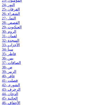
23- المؤمنون
24- النور
25- الفرقان
26- الشعراء
27- النمل
28- القصص
29- العنكبوت
30- الروم
31- لقمان
32- السجدة
33- الأحزاب
34- سبأ
35- فاطر
36- يس
37- الصافات
38- ص
39- الزمر
40- غافر
41- فصلت
42- الشورى
43- الزخرف
44- الدخان
45- الجاثية
46- الأحقاف