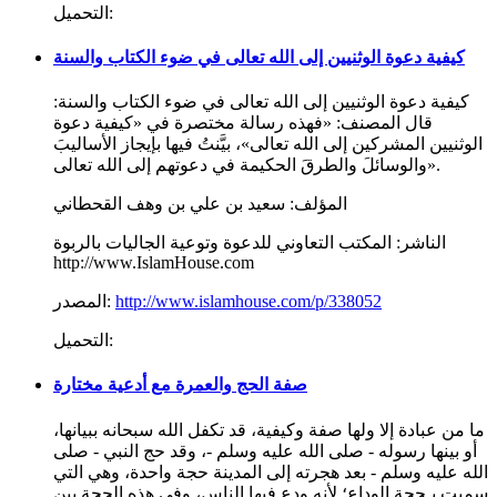
التحميل:
كيفية دعوة الوثنيين إلى الله تعالى في ضوء الكتاب والسنة
كيفية دعوة الوثنيين إلى الله تعالى في ضوء الكتاب والسنة:
قال المصنف: «فهذه رسالة مختصرة في «كيفية دعوة
الوثنيين المشركين إلى الله تعالى»، بيَّنتُ فيها بإيجاز الأساليبَ
والوسائلَ والطرقَ الحكيمة في دعوتهم إلى الله تعالى».
المؤلف:
سعيد بن علي بن وهف القحطاني
الناشر:
المكتب التعاوني للدعوة وتوعية الجاليات بالربوة
http://www.IslamHouse.com
http://www.islamhouse.com/p/338052
المصدر:
التحميل:
صفة الحج والعمرة مع أدعية مختارة
ما من عبادة إلا ولها صفة وكيفية، قد تكفل الله سبحانه ببيانها،
أو بينها رسوله - صلى الله عليه وسلم -، وقد حج النبي - صلى
الله عليه وسلم - بعد هجرته إلى المدينة حجة واحدة، وهي التي
سميت بـحجة الوداع؛ لأنه ودع فيها الناس، وفي هذه الحجة بين