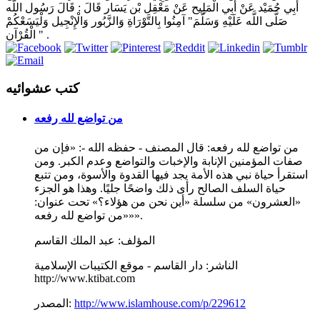
أَبِي حُمَيْد عَنْ أَبِي الْمَلِيح عَنْ مَعْقِل بْن يَسَار قَالَ : قَالَ رَسُول اللَّه
صَلَّى اللَّه عَلَيْهِ وَسَلَّمَ" آمِنُوا بِالتَّوْرَاةِ وَالزَّبُور وَالْإِنْجِيل وَلْيَسَعْكُمْ
الْقُرْآن " .
كتب عشوائيه
من تواضع لله رفعه
من تواضع لله رفعه: قال المصنف - حفظه الله -: «فإن من
صفات المؤمنين الإنابة والإخبات والتواضع وعدم الكبر. ومن
استقرأ حياة نبي هذه الأمة يجد فيها القدوة والأسوة، ومن تتبع
حياة السلف الصالح رأى ذلك واضحًا جليًا. وهذا هو الجزء
«العشرون» من سلسلة «أين نحن من هؤلاء؟» تحت عنوان:
«من تواضع لله رفعه»».
المؤلف:
عبد الملك القاسم
الناشر:
دار القاسم - موقع الكتيبات الإسلامية
http://www.ktibat.com
http://www.islamhouse.com/p/229612
المصدر: