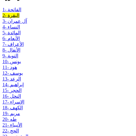
1- الفاتحة
2- البقرة
3- آل عمران
4- النساء
5- المائدة
6- الأنعام
7- الأعراف
8- الأنفال
9- التوبة
10- يونس
11- هود
12- يوسف
13- الرعد
14- إبراهيم
15- الحجر
16- النحل
17- الإسراء
18- الكهف
19- مريم
20- طه
21- الأنبياء
22- الحج