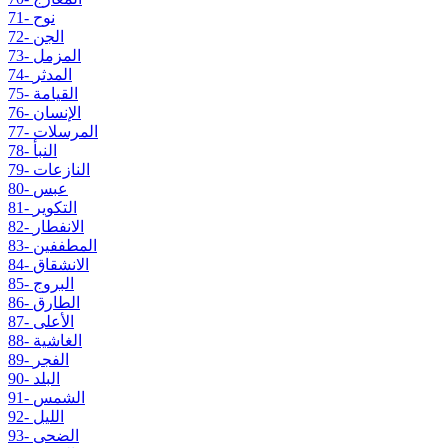
71- نوح
72- الجن
73- المزمل
74- المدثر
75- القيامة
76- الإنسان
77- المرسلات
78- النبأ
79- النازعات
80- عبس
81- التكوير
82- الانفطار
83- المطففين
84- الانشقاق
85- البروج
86- الطارق
87- الأعلى
88- الغاشية
89- الفجر
90- البلد
91- الشمس
92- الليل
93- الضحى