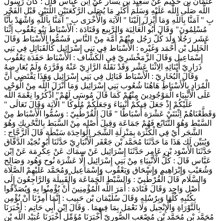
عُثْمَان بْن حَكِيم عَنْ سَعِيد بْن يَسَار عَنْ اِبْن عَبَّاس قَالَ : كَانَ رَسُول
اللَّه صَلَّى اللَّه عَلَيْهِ وَسَلَّمَ أَكْثَر مَا يُصَلَّى الرَّكْعَتَيْنِ اللَّتَيْنِ قَبْل الْفَجْر
بِ " آمَنَّا بِاَللَّهِ وَمَا أُنْزِلَ إِلَيْنَا " الْآيَة وَالْأُخْرَى بِ " آمَنَّا بِاَللَّهِ وَاشْهَدْ بِأَنَّا
مُسْلِمُونَ" وَقَالَ أَبُو الْعَالِيَة وَالرَّبِيع وَقَتَادَة : الْأَسْبَاط بَنُو يَعْقُوب اِثْنَا
عَشَر رَجُلًا وَلَدَ كُلّ رَجُل مِنْهُمْ أُمَّة مِنْ النَّاس فَسُمُّوا الْأَسْبَاط وَقَالَ
الْخَلِيل بْن أَحْمَد وَغَيْره : الْأَسْبَاط فِي بَنِي إِسْرَائِيل كَالْقَبَائِلِ فِي بَنِي
إِسْمَاعِيل وَقَالَ الزَّمَخْشَرِيّ فِي الْكَشَّاف : الْأَسْبَاط حَفَدَة يَعْقُوب
ذَرَارِيّ أَبْنَائِهِ الِاثْنَا عَشْر وَقَدْ نَقَلَهُ الرَّازِيّ عَنْهُ وَقَرَّرَهُ وَلَمْ يُعَارِضهُ
وَقَالَ الْبُخَارِيّ : الْأَسْبَاط قَبَائِل فِي بَنِي إِسْرَائِيل وَهَذَا يَقْتَضِي أَنَّ
الْمُرَاد بِالْأَسْبَاطِ هَاهُنَا شُعُوب بَنِي إِسْرَائِيل وَمَا أَنْزَلَ اللَّه مِنْ الْوَحْي
عَلَى الْأَنْبِيَاء الْمَوْجُودِينَ مِنْهُمْ كَمَا قَالَ مُوسَى لَهُمْ" اُذْكُرُوا نِعْمَةَ اللَّه
عَلَيْكُمْ إِذْ جَعَلَ فِيكُمْ أَنْبِيَاءَ وَجَعَلَكُمْ مُلُوكًا " الْآيَة وَقَالَ تَعَالَى "
وَقَطَّعْنَاهُمْ اِثْنَتَيْ عَشْرَة أَسْبَاطًا " قَالَ الْقُرْطُبِيّ : وَسُمُّوا الْأَسْبَاط مِنْ
السَّبْط وَهُوَ التَّتَابُع فَهُمْ جَمَاعَة وَقِيلَ أَصْله مِنْ السَّبَط بِالتَّحْرِيكِ وَهُوَ
الشَّجَر أَيْ فِي الْكَثْرَة بِمَنْزِلَةِ الشَّجَر الْوَاحِدَة سَبْطَة قَالَ الزَّجَّاج :
وَيُبَيِّن لَك هَذَا مَا حَدَّثَنَا مُحَمَّد بْن جَعْفَر الْأَنْبَارِيّ حَدَّثَنَا أَبُو نُجَيْد الدَّقَّاق
حَدَّثَنَا الْأَسْوَد بْن عَامِر حَدَّثَنَا إِسْرَائِيل عَنْ سِمَاك عَنْ عِكْرِمَة عَنْ اِبْن
عَبَّاس قَالَ : كُلُّ الْأَنْبِيَاءِ مِنْ بَنِي إِسْرَائِيل إِلَّا عَشْرَة نُوح وَهُود وَصَالِح
وَشُعَيْب وَإِبْرَاهِيم وَإِسْحَاق وَيَعْقُوب وَإِسْمَاعِيل وَمُحَمَّد عَلَيْهِمْ الصَّلَاة
وَالسَّلَام قَالَ الْقُرْطُبِيّ : وَالسَّبْط الْجَمَاعَة وَالْقَبِيلَة وَالرَّاجِعُونَ إِلَى
أَصْل وَاحِد وَقَالَ قَتَادَة : أَمَرَ اللَّه الْمُؤْمِنِينَ أَنْ يُؤْمِنُوا بِهِ وَيُصَدِّقُوا
بِكُتُبِهِ كُلّهَا وَبِرُسُلِهِ وَقَالَ سُلَيْمَان بْن حَبِيب : إِنَّمَا أُمِرْنَا أَنْ نُؤْمِن
بِالتَّوْرَاةِ وَالْإِنْجِيل وَلَا نَعْمَل بِمَا فِيهِمَا . وَقَالَ اِبْن أَبِي حَاتِم : أَخْبَرَنَا
مُحَمَّد بْن مُحَمَّد بْن مُصْعَب الصُّورِيّ أَخْبَرَنَا مُؤَمِّل أَخْبَرَنَا عُبَيْد اللَّه بْن