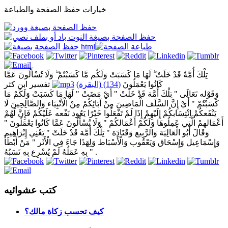
خيارات حفظ الصفحة والطباعة
تِلْكَ أُمَّةٌ قَدْ خَلَتْ ۖ لَهَا مَا كَسَبَتْ وَلَكُم مَّا كَسَبْتُمْ ۖ وَلَا تُسْأَلُونَ عَمَّا
كَانُوا يَعْمَلُونَ
(134) (البقرة)
تفسير ابن كثر
وَقَوْله تَعَالَى " تِلْكَ أُمَّة قَدْ خَلَتْ " أَيْ مَضَتْ " لَهَا مَا كَسَبَتْ وَلَكُمْ مَا
كَسَبْتُمْ " أَيْ إِنَّ السَّلَف الْمَاضِينَ مِنْ آبَائِكُمْ مِنْ الْأَنْبِيَاء وَالصَّالِحِينَ لَا
يَنْفَعكُمْ اِنْتِسَابكُمْ إِلَيْهِمْ إِذَا لَمْ تَفْعَلُوا خَيْرًا يَعُود نَفْعه عَلَيْكُمْ فَإِنَّ لَهُمْ
أَعْمَالهمْ الَّتِي عَمِلُوهَا وَلَكُمْ أَعْمَالكُمْ " وَلَا تُسْأَلُونَ عَمَّا كَانُوا يَعْمَلُونَ "
وَقَالَ أَبُو الْعَالِيَة وَالرَّبِيع وَقَتَادَة " تِلْكَ أُمَّة قَدْ خَلَتْ " يَعْنِي إِبْرَاهِيم
وَإِسْمَاعِيل وَإِسْحَاق وَيَعْقُوب وَالْأَسْبَاط وَلِهَذَا جَاءَ فِي الْأَثَر " مَنْ أَبْطَأَ
بِهِ عَمَلُهُ لَمْ يُسْرِع بِهِ نَسَبُهُ " .
كتب عشوائيه
كيف تحسب زكاة مالك؟