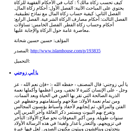
كيف تحسب زكاة مالك؟ : كتاب في الأحكام الفقهية للزكاة
يحتوي على المباحث الآتية: الفصل الأول: أحكام زكاة المال.
الفصل الثاني: كيفية حساب زكاة المال مع نماذج تطبيقية.
الفصل الثالث: أحكام مصارف الزكاة الشرعية. الفصل الرابع:
أحكام وحساب زكاة الفطر. الفصل الخامس: تساؤلات
معاصرة عامة حول الزكاة والإجابة عليها.
المؤلف:
حسين حسين شحاتة
http://www.islamhouse.com/p/193835
المصدر:
التحميل:
يا أبي زوجني
يا أبي زوجني: قال المصنف - حفظه الله -: «فإن نعم الله - عز
وجل - على الإنسان كثيرة لا تخفى، ومن أعظمها وأكملها نعمة
الذرية الصالحة التي تقر بها العين في الحياة وبعد الممات.
ومن تمام نعمة الأولاد: صلاحهم واستقامتهم وحفظهم عن
الفتن والمزالق، ثم إنجابهم لأحفاد وأسباط يؤنسون المجالس
وتفرح بهم البيوت ويستمر ذكر العائلة وأجر المربي إلي
سنوات طويلة. ومن أكبر المعوقات نحو صلاح الأولاد: التأخر
في تزويجهم، والتعذر بأعذار واهية! في هذه الرسالة الأولاد
يتحدثون ويناقشون ويبثون مكنون الصدور. لعل فيها عبرة