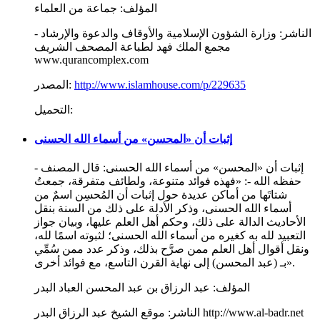
المؤلف:
جماعة من العلماء
الناشر:
وزارة الشؤون الإسلامية والأوقاف والدعوة والإرشاد -
مجمع الملك فهد لطباعة المصحف الشريف
www.qurancomplex.com
http://www.islamhouse.com/p/229635
المصدر:
التحميل:
إثبات أن «المحسن» من أسماء الله الحسنى
إثبات أن «المحسن» من أسماء الله الحسنى: قال المصنف -
حفظه الله -: «فهذه فوائد متنوعة، ولطائف متفرقة، جمعتُ
شتاتَها من أماكن عديدة حول إثبات أن المُحسِن اسمٌ من
أسماء الله الحسنى، وذكر الأدلة على ذلك من السنة بنقل
الأحاديث الدالة على ذلك، وحكم أهل العلم عليها، وبيان جواز
التعبيد لله به كغيره من أسماء الله الحسنى؛ لثبوته اسمًا لله،
ونقل أقوال أهل العلم ممن صرَّح بذلك، وذكر عدد ممن سُمِّي
بـ (عبد المحسن) إلى نهاية القرن التاسع، مع فوائد أخرى».
المؤلف:
عبد الرزاق بن عبد المحسن العباد البدر
موقع الشيخ عبد الرزاق البدر http://www.al-badr.net
الناشر: