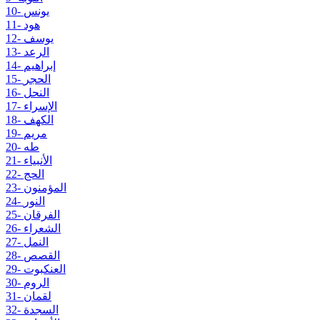
10- يونس
11- هود
12- يوسف
13- الرعد
14- إبراهيم
15- الحجر
16- النحل
17- الإسراء
18- الكهف
19- مريم
20- طه
21- الأنبياء
22- الحج
23- المؤمنون
24- النور
25- الفرقان
26- الشعراء
27- النمل
28- القصص
29- العنكبوت
30- الروم
31- لقمان
32- السجدة