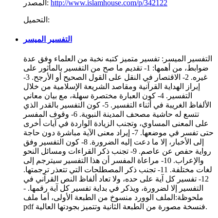
http://www.islamhouse.com/p/342122
المصدر:
التحميل:
التفسير الميسر
التفسير الميسر: تفسير متميز كتبه نخبة من العلماء وفق عدة
ضوابط، من أهمها: 1- تقديم ما صح من التفسير بالمأثور على
غيره. 2- الاقتصار في النقل على القول الصحيح أو الأرجح. 3-
إبراز الهداية القرآنية ومقاصد الشريعة الإسلامية من خلال
التفسير. 4- كون العبارة مختصرة سهلة، مع بيان معاني
الألفاظ الغريبة في أثناء التفسير. 5- كون التفسير بالقدر الذي
تتسع له حاشية مصحف المدينة النبوية. 6- وقوف المفسر
على المعنى المساوي، وتجنب الزيادة الواردة في آيات أخرى
حتى تفسر في موضعها. 7- إيراد معنى الآية مباشرة دون حاجة
إلى الأخبار، إلا ما دعت إليه الضرورة. 8- كون التفسير وفق
رواية حفص عن عاصم. 9- تجنب ذكر القراءات ومسائل النحو
والإعراب. 10- مراعاة المفسر أن هذا التفسير سيترجم إلى
لغات مختلفة. 11- تجنب ذكر المصطلحات التي تتعذر ترجمتها.
12- تفسير كل آية على حده، ولا تعاد ألفاظ النص القرآني في
التفسير إلا لضرورة، ويذكر في بداية تفسير كل آية رقمها. -
ملحوظة:الملف الوورد منسوخ من الطبعة الأولى، أما ملف
pdf فنسخة مصورة من الطبعة الثانية وتتميز بجودتها العالية.