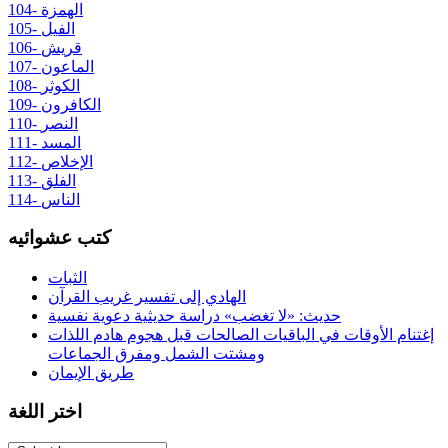
104- الهمزة
105- الفيل
106- قريش
107- الماعون
108- الكوثر
109- الكافرون
110- النصر
111- المسد
112- الإخلاص
113- الفلق
114- الناس
كتب عشوائيه
الثبات
الهادي إلى تفسير غريب القرآن
حديث: «لا تغضب» دراسة حديثية دعوية نفسية
إغتنام الأوقات في الباقيات الصالحات قبل هجوم هادم اللذات
ومشتت الشمل ومفرق الجماعات
طريق الإيمان
اختر اللغة