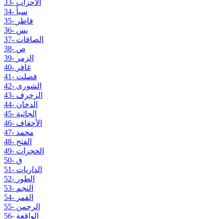
33- الأحزاب
34- سبأ
35- فاطر
36- يس
37- الصافات
38- ص
39- الزمر
40- غافر
41- فصلت
42- الشورى
43- الزخرف
44- الدخان
45- الجاثية
46- الأحقاف
47- محمد
48- الفتح
49- الحجرات
50- ق
51- الذاريات
52- الطور
53- النجم
54- القمر
55- الرحمن
56- الواقعة