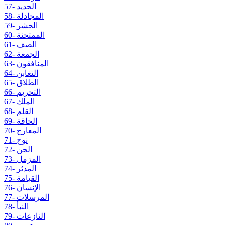
57- الحديد
58- المجادلة
59- الحشر
60- الممتحنة
61- الصف
62- الجمعة
63- المنافقون
64- التغابن
65- الطلاق
66- التحريم
67- الملك
68- القلم
69- الحاقة
70- المعارج
71- نوح
72- الجن
73- المزمل
74- المدثر
75- القيامة
76- الإنسان
77- المرسلات
78- النبأ
79- النازعات