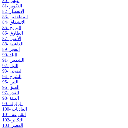
80- عبس
81- التكوير
82- الانفطار
83- المطففين
84- الانشقاق
85- البروج
86- الطارق
87- الأعلى
88- الغاشية
89- الفجر
90- البلد
91- الشمس
92- الليل
93- الضحى
94- الشرح
95- التين
96- العلق
97- القدر
98- البينة
99- الزلزلة
100- العاديات
101- القارعة
102- التكاثر
103- العصر