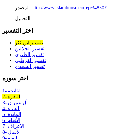
http://www.islamhouse.com/p/348307
المصدر:
التحميل:
اختر التفسير
تفسير ابن كثر
تفسير الجلالين
تفسير الطبري
تفسير القرطبي
تفسير السعدي
اختر سوره
1- الفاتحة
2- البقرة
3- آل عمران
4- النساء
5- المائدة
6- الأنعام
7- الأعراف
8- الأنفال
9- التوبة