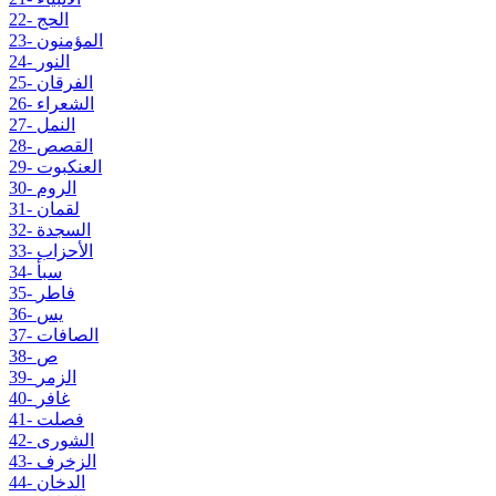
22- الحج
23- المؤمنون
24- النور
25- الفرقان
26- الشعراء
27- النمل
28- القصص
29- العنكبوت
30- الروم
31- لقمان
32- السجدة
33- الأحزاب
34- سبأ
35- فاطر
36- يس
37- الصافات
38- ص
39- الزمر
40- غافر
41- فصلت
42- الشورى
43- الزخرف
44- الدخان