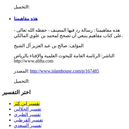
التحميل:
هذه مفاهيمنا
هذه مفاهيمنا : رسالة رد فيها المصنف - حفظه الله تعالى -
على كتاب مفاهيم ينبغي أن تصحح لمحمد بن علوي المالكي.
المؤلف:
صالح بن عبد العزيز آل الشيخ
الناشر:
الرئاسة العامة للبحوث العلمية والإفتاء بالرياض
http://www.alifta.com
http://www.islamhouse.com/p/167485
المصدر:
التحميل:
اختر التفسير
تفسير ابن كثر
تفسير الجلالين
تفسير الطبري
تفسير القرطبي
تفسير السعدي