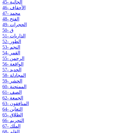
45- الجاثية
46- الأحقاف
47- محمد
48- الفتح
49- الحجرات
50- ق
51- الذاريات
52- الطور
53- النجم
54- القمر
55- الرحمن
56- الواقعة
57- الحديد
58- المجادلة
59- الحشر
60- الممتحنة
61- الصف
62- الجمعة
63- المنافقون
64- التغابن
65- الطلاق
66- التحريم
67- الملك
68- القلم