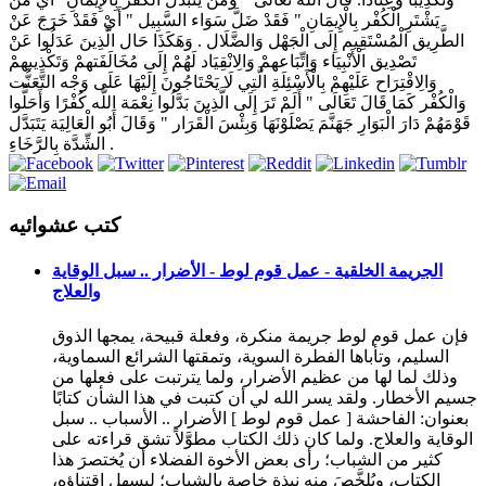
يَشْتَرِ الْكُفْر بِالْإِيمَانِ " فَقَدْ ضَلَّ سَوَاء السَّبِيل " أَيْ فَقَدْ خَرَجَ عَنْ
الطَّرِيق الْمُسْتَقِيم إِلَى الْجَهْل وَالضَّلَال . وَهَكَذَا حَال الَّذِينَ عَدَلُوا عَنْ
تَصْدِيق الْأَنْبِيَاء وَاتِّبَاعهمْ وَالِانْقِيَاد لَهُمْ إِلَى مُخَالَفَتهمْ وَتَكْذِيبهمْ
وَالِاقْتِرَاح عَلَيْهِمْ بِالْأَسْئِلَةِ الَّتِي لَا يَحْتَاجُونَ إِلَيْهَا عَلَى وَجْه التَّعَنُّت
وَالْكُفْر كَمَا قَالَ تَعَالَى " أَلَمْ تَرَ إِلَى الَّذِينَ بَدَّلُوا نِعْمَة اللَّه كُفْرًا وَأَحَلُّوا
قَوْمَهُمْ دَارَ الْبَوَارِ جَهَنَّمَ يَصْلَوْنَهَا وَبِئْسَ الْقَرَار " وَقَالَ أَبُو الْعَالِيَة يَتَبَدَّل
الشِّدَّة بِالرَّخَاءِ .
كتب عشوائيه
الجريمة الخلقية - عمل قوم لوط - الأضرار .. سبل الوقاية
والعلاج
فإن عمل قوم لوط جريمة منكرة، وفعلة قبيحة، يمجها الذوق
السليم، وتأباها الفطرة السوية، وتمقتها الشرائع السماوية،
وذلك لما لها من عظيم الأضرار، ولما يترتبت على فعلها من
جسيم الأخطار. ولقد يسر الله لي أن كتبت في هذا الشأن كتابًا
بعنوان: الفاحشة [ عمل قوم لوط ] الأضرار .. الأسباب .. سبل
الوقاية والعلاج. ولما كان ذلك الكتاب مطوَّلاً تشق قراءته على
كثير من الشباب؛ رأى بعض الأخوة الفضلاء أن يُختصرَ هذا
الكتاب، ويُلخَّصَ منه نبذة خاصة بالشباب؛ ليسهل اقتناؤه،