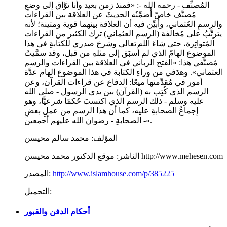
المُصنِّف - رحمه الله -: «فمنذ زمن بعيد وأنا توَّاق إلى وضعِ
مُصنَّف خاصّ أُضمِّنُه الحديثَ عن العلاقة بين القراءات
والرسمِ العُثماني، وأُبيِّن فيه أن العلاقة بينهما قوية ومتينة؛ لأنه
يترتَّبُ على مُخالفة (الرسم العثماني) ترك الكثير من القراءات
المُتواتِرة، حتى شاءَ الله تعالى وشرحَ صدري للكتابةِ في هذا
الموضوع الهامّ الذي لم أُسبَق إلى مثلهِ من قبل، وقد سمَّيتُ
مُصنَّفي هذا: «الفتح الرباني في العلاقة بين القراءات والرسم
العثماني». وهدَفي من وراءِ الكتابة في هذا الموضوع الهام عدَّة
أمور في مُقدِّمتها ميعًا: الدفاع عن قراءات القرآن، وعن
الرسم الذي كُتِب به (القرآن) بين يدي الرسول - صلى الله
عليه وسلم - ذلك الرسم الذي اكتسبَ حُكمًا شرعيًّا، وهو
إجماعُ الصحابةِ عليه، كما أن هذا الرسم من عملِ بعضِ
الصحابةِ - رضوان الله عليهم أجمعين -».
المؤلف:
محمد سالم محيسن
موقع الدكتور محمد محيسن http://www.mehesen.com
الناشر:
http://www.islamhouse.com/p/385225
المصدر:
التحميل:
أحكام الدفن والقبور