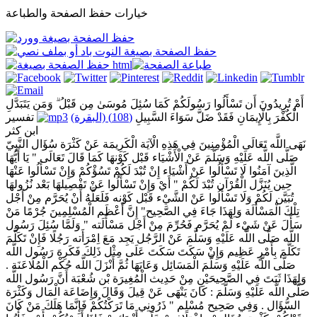
خيارات حفظ الصفحة والطباعة
أَمْ تُرِيدُونَ أَن تَسْأَلُوا رَسُولَكُمْ كَمَا سُئِلَ مُوسَىٰ مِن قَبْلُ ۗ وَمَن يَتَبَدَّلِ
الْكُفْرَ بِالْإِيمَانِ فَقَدْ ضَلَّ سَوَاءَ السَّبِيلِ
(108) (البقرة)
تفسير
ابن كثر
نَهَى اللَّه تَعَالَى الْمُؤْمِنِينَ فِي هَذِهِ الْآيَة الْكَرِيمَة عَنْ كَثْرَة سُؤَال النَّبِيّ
صَلَّى اللَّه عَلَيْهِ وَسَلَّمَ عَنْ الْأَشْيَاء قَبْل كَوْنهَا كَمَا قَالَ تَعَالَى " يَا أَيُّهَا
الَّذِينَ آمَنُوا لَا تَسْأَلُوا عَنْ أَشْيَاء إِنْ تُبْدَ لَكُمْ تَسُؤْكُمْ وَإِنْ تَسْأَلُوا عَنْهَا
حِين يُنَزَّل الْقُرْآن تُبْدَ لَكُمْ " أَيْ وَإِنْ تَسْأَلُوا عَنْ تَفْصِيلهَا بَعْد نُزُولهَا
تُبَيَّن لَكُمْ وَلَا تَسْأَلُوا عَنْ الشَّيْء قَبْل كَوْنه فَلَعَلَّهُ أَنْ يُحَرَّم مِنْ أَجْل
تِلْكَ الْمَسْأَلَة وَلِهَذَا جَاءَ فِي الصَّحِيح" إِنَّ أَعْظَم الْمُسْلِمِينَ جُرْمًا مَنْ
سَأَلَ عَنْ شَيْء لَمْ يُحَرَّم فَحُرِّمَ مِنْ أَجْل مَسْأَلَته " وَلَمَّا سُئِلَ رَسُول
اللَّه صَلَّى اللَّه عَلَيْهِ وَسَلَّمَ عَنْ الرَّجُل يَجِد مَعَ اِمْرَأَته رَجُلًا فَإِنْ تَكَلَّمَ
تَكَلَّمَ بِأَمْرٍ عَظِيم وَإِنْ سَكَتَ سَكَتَ عَلَى مِثْل ذَلِكَ فَكَرِهَ رَسُول اللَّه
صَلَّى اللَّه عَلَيْهِ وَسَلَّمَ الْمَسَائِل وَعَابَهَا ثُمَّ أَنْزَلَ اللَّه حُكْم الْمُلَاعَنَة .
وَلِهَذَا ثَبَتَ فِي الصَّحِيحَيْنِ مِنْ حَدِيث الْمُغِيرَة بْن شُعْبَة أَنَّ رَسُول اللَّه
صَلَّى اللَّه عَلَيْهِ وَسَلَّمَ : كَانَ يَنْهَى عَنْ قِيلَ وَقَالَ وَإِضَاعَة الْمَال وَكَثْرَة
السُّؤَال . وَفِي صَحِيح مُسْلِم " ذَرُونِي مَا تَرَكْتُكُمْ فَإِنَّمَا هَلَكَ مَنْ كَانَ