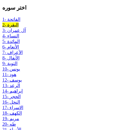
اختر سوره
1- الفاتحة
2- البقرة
3- آل عمران
4- النساء
5- المائدة
6- الأنعام
7- الأعراف
8- الأنفال
9- التوبة
10- يونس
11- هود
12- يوسف
13- الرعد
14- إبراهيم
15- الحجر
16- النحل
17- الإسراء
18- الكهف
19- مريم
20- طه
21- الأنبياء