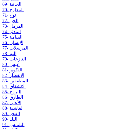
69- الحاقة
70- المعارج
71- نوح
72- الجن
73- المزمل
74- المدثر
75- القيامة
76- الإنسان
77- المرسلات
78- النبأ
79- النازعات
80- عبس
81- التكوير
82- الانفطار
83- المطففين
84- الانشقاق
85- البروج
86- الطارق
87- الأعلى
88- الغاشية
89- الفجر
90- البلد
91- الشمس