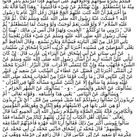
قَبْلكُمْ بِكَثْرَةِ سُؤَالهمْ وَاخْتِلَافهمْ عَلَى أَنْبِيَائِهِمْ فَإِذَا أَمَرْتُكُمْ بِأَمْرٍ فَأْتُوا
مِنْهُ مَا اِسْتَطَعْتُمْ . وَإِنْ نَهَيْتُكُمْ عَنْ شَيْء فَاجْتَنِبُوهُ " وَهَذَا إِنَّمَا قَالَهُ بَعْد
مَا أَخْبَرَهُمْ أَنَّ اللَّه كَتَبَ عَلَيْهِمْ الْحَجّ فَقَالَ رَجُل أَكُلّ عَام يَا رَسُول
اللَّه ؟ فَسَكَتَ عَنْهُ رَسُول اللَّه صَلَّى اللَّه عَلَيْهِ وَسَلَّمَ ثَلَاثًا . ثُمَّ قَالَ
عَلَيْهِ السَّلَام" لَا وَلَوْ قُلْت نَعَمْ لَوَجَبَتْ وَلَوْ وَجَبَتْ لَمَا اِسْتَطَعْتُمْ" ثُمَّ
قَالَ " ذَرُونِي مَا تَرَكْتُكُمْ " الْحَدِيث وَلِهَذَا قَالَ أَنَس بْن مَالِك : نُهِينَا أَنْ
نَسْأَل رَسُول اللَّه صَلَّى اللَّه عَلَيْهِ وَسَلَّمَ عَنْ شَيْء فَكَانَ يُعْجِبنَا أَنْ
يَأْتِي الرَّجُل مِنْ أَهْل الْبَادِيَة فَيَسْأَلهُ وَنَحْنُ نَسْمَع . وَقَالَ الْحَافِظ أَبُو
يَعْلَى الْمَوْصِلِيّ فِي مُسْنَده أَخْبَرَنَا أَبُو كُرَيْب أَخْبَرَنَا إِسْحَاق بْن سُلَيْمَان
عَنْ أَبِي سِنَان عَنْ أَبِي إِسْحَاق عَنْ الْبَرَاء بْن عَازِب قَالَ : إِنْ كَانَ
لَيَأْتِي عَلَيَّ السَّنَة أُرِيد أَنْ أَسْأَل رَسُول اللَّه صَلَّى اللَّه عَلَيْهِ وَسَلَّمَ عَنْ
الشَّيْء فَأَتَهَيَّب مِنْهُ وَإِنْ كُنَّا لِنَتَمَنَّى الْأَعْرَاب. قَالَ الْبَزَّار : أَخْبَرَنَا مُحَمَّد
بْن الْمُثَنَّى أَخْبَرَنَا اِبْن فُضَيْل عَنْ عَطَاء بْن السَّائِب عَنْ سَعِيد بْن جُبَيْر
عَنْ اِبْن عَبَّاس قَالَ : مَا رَأَيْت قَوْمًا خَيْرًا مِنْ أَصْحَاب مُحَمَّد صَلَّى اللَّه
عَلَيْهِ وَسَلَّمَ مَا سَأَلُوهُ إِلَّا عَنْ اِثْنَتَيْ عَشْرَة مَسْأَلَة كُلّهَا فِي الْقُرْآن "
يَسْأَلُونَك عَنْ الْخَمْر وَالْمَيْسِر " - وَ - " يَسْأَلُونَك عَنْ الشَّهْر الْحَرَام " -
" وَيَسْأَلُونَك عَنْ الْيَتَامَى " يَعْنِي هَذَا وَأَشْبَاهه . وَقَوْله تَعَالَى " أَمْ
تُرِيدُونَ أَنْ تَسْأَلُوا رَسُولكُمْ كَمَا سُئِلَ مُوسَى مِنْ قَبْل " أَيْ بَلْ تُرِيدُونَ
أَوْ هِيَ عَلَى بَابهَا فِي الِاسْتِفْهَام وَهُوَ إِنْكَارِيّ وَهُوَ يَعْلَم الْمُؤْمِنِينَ
وَالْكَافِرِينَ فَإِنَّهُ عَلَيْهِ الصَّلَاة وَالسَّلَام رَسُول اللَّه إِلَى الْجَمِيع كَمَا قَالَ
تَعَالَى " يَسْأَلك أَهْل الْكِتَاب أَنْ تُنَزِّل عَلَيْهِمْ كِتَابًا مِنْ السَّمَاء فَقَدْ
سَأَلُوا مُوسَى أَكْبَر مِنْ ذَلِكَ فَقَالُوا أَرِنَا اللَّه جَهْرَة فَأَخَذَتْهُمْ الصَّاعِقَة
بِظُلْمِهِمْ" قَالَ مُحَمَّد بْن إِسْحَاق حَدَّثَنِي مُحَمَّد بْن أَبِي مُحَمَّد عَنْ
عِكْرِمَة أَوْ سَعِيد عَنْ اِبْن عَبَّاس قَالَ : قَالَ رَافِع بْن حَرْمَلَة وَوَهْب بْن