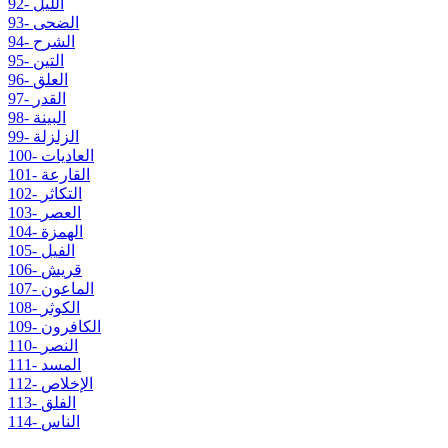
92- الليل
93- الضحى
94- الشرح
95- التين
96- العلق
97- القدر
98- البينة
99- الزلزلة
100- العاديات
101- القارعة
102- التكاثر
103- العصر
104- الهمزة
105- الفيل
106- قريش
107- الماعون
108- الكوثر
109- الكافرون
110- النصر
111- المسد
112- الإخلاص
113- الفلق
114- الناس