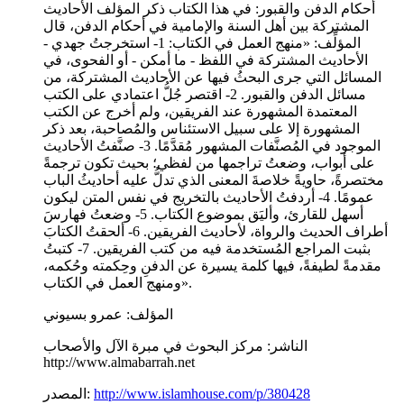
أحكام الدفن والقبور: في هذا الكتاب ذكر المؤلف الأحاديث
المشتركة بين أهل السنة والإمامية في أحكام الدفن، قال
المؤلِّف: «منهج العمل في الكتاب: 1- استخرجتُ جهدي -
الأحاديث المشتركة في اللفظ - ما أمكن - أو الفحوى، في
المسائل التي جرى البحثُ فيها عن الأحاديث المشتركة، من
مسائل الدفن والقبور. 2- اقتصر جُلُّ اعتمادي على الكتب
المعتمدة المشهورة عند الفريقين، ولم أخرج عن الكتب
المشهورة إلا على سبيل الاستئناس والمُصاحبة، بعد ذكر
الموجود في المُصنَّفات المشهور مُقدَّمًا. 3- صنَّفتُ الأحاديث
على أبواب، وضعتُ تراجمها من لفظي؛ بحيث تكون ترجمةً
مختصرةً، حاويةً خلاصةَ المعنى الذي تدلُّ عليه أحاديثُ الباب
عمومًا. 4- أردفتُ الأحاديث بالتخريج في نفس المتن ليكون
أسهل للقارئ، وأليَق بموضوع الكتاب. 5- وضعتُ فهارسَ
أطراف الحديث والرواة، لأحاديث الفريقين. 6- ألحقتُ الكتابَ
بثبت المراجع المُستخدمة فيه من كتب الفريقين. 7- كتبتُ
مقدمةً لطيفةً، فيها كلمة يسيرة عن الدفنِ وحِكمته وحُكمه،
ومنهج العمل في الكتاب».
المؤلف:
عمرو بسيوني
الناشر:
مركز البحوث في مبرة الآل والأصحاب
http://www.almabarrah.net
http://www.islamhouse.com/p/380428
المصدر: