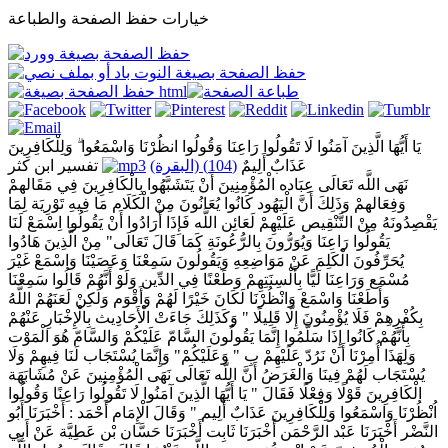
خيارات حفظ الصفحة والطباعة
يَا أَيُّهَا الَّذِينَ آمَنُوا لَا تَقُولُوا رَاعِنَا وَقُولُوا انظُرْنَا وَاسْمَعُوا ۗ وَلِلْكَافِرِينَ
عَذَابٌ أَلِيمٌ
(104) (البقرة)
تفسير ابن كثر
نَهَى اللَّه تَعَالَى عِبَاده الْمُؤْمِنِينَ أَنْ يَتَشَبَّهُوا بِالْكَافِرِينَ فِي مَقَالهمْ
وَفِعَالهمْ وَذَلِكَ أَنَّ الْيَهُود كَانُوا يُعَانُونَ مِنْ الْكَلَام مَا فِيهِ تَوْرِيَة لِمَا
يَقْصِدُونَهُ مِنْ التَّنْقِيص عَلَيْهِمْ لَعَائِن اللَّه فَإِذَا أَرَادُوا أَنْ يَقُولُوا اِسْمَعْ لَنَا
يَقُولُوا رَاعِنَا وَيُوَرُّونَ بِالرُّعُونَةِ كَمَا قَالَ تَعَالَى" مِنْ الَّذِينَ هَادُوا
يُحَرِّفُونَ الْكَلِمَ عَنْ مَوَاضِعِهِ وَيَقُولُونَ سَمِعْنَا وَعَصَيْنَا وَاسْمَعْ غَيْرَ
مُسْمَع وَرَاعِنَا لَيًّا بِأَلْسِنَتِهِمْ وَطَعْنًا فِي الدِّين وَلَوْ أَنَّهُمْ قَالُوا سَمِعْنَا
وَأَطَعْنَا وَاسْمَعْ وَانْظُرْنَا لَكَانَ خَيْرًا لَهُمْ وَأَقْوَم وَلَكِنْ لَعَنَهُمْ اللَّهُ
بِكُفْرِهِمْ فَلَا يُؤْمِنُونَ إِلَّا قَلِيلًا " وَكَذَلِكَ جَاءَتْ الْأَحَادِيث بِالْإِخْبَارِ عَنْهُمْ
بِأَنَّهُمْ كَانُوا إِذَا سَلَّمُوا إِنَّمَا يَقُولُونَ السَّامّ عَلَيْكُمْ وَالسَّامّ هُوَ الْمَوْت
وَلِهَذَا أُمِرْنَا أَنْ نَرُدّ عَلَيْهِمْ بِ " وَعَلَيْكُمْ" وَإِنَّمَا يُسْتَجَاب لَنَا فِيهِمْ وَلَا
يُسْتَجَاب لَهُمْ فِينَا وَالْغَرَضُ أَنَّ اللَّه تَعَالَى نَهَى الْمُؤْمِنِينَ عَنْ مُشَابَهَة
الْكَافِرِينَ قَوْلًا وَفِعْلًا فَقَالَ " يَا أَيُّهَا الَّذِينَ آمَنُوا لَا تَقُولُوا رَاعِنًا وَقُولُوا
اُنْظُرْنَا وَاسْمَعُوا وَلِلْكَافِرِينَ عَذَابٌ أَلِيم " وَقَالَ الْإِمَام أَحْمَد : أَخْبَرَنَا أَبُو
النَّضْر أَخْبَرَنَا عَبْد الرَّحْمَن أَخْبَرَنَا ثَابِت أَخْبَرَنَا حَسَّان بْن عَطِيَّة عَنْ أَبِي