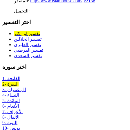
http://www.islamhouse.com/p/2136
المصدر:
التحميل:
اختر التفسير
تفسير ابن كثر
تفسير الجلالين
تفسير الطبري
تفسير القرطبي
تفسير السعدي
اختر سوره
1- الفاتحة
2- البقرة
3- آل عمران
4- النساء
5- المائدة
6- الأنعام
7- الأعراف
8- الأنفال
9- التوبة
10- يونس