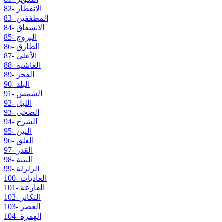
82- الانفطار
83- المطففين
84- الانشقاق
85- البروج
86- الطارق
87- الأعلى
88- الغاشية
89- الفجر
90- البلد
91- الشمس
92- الليل
93- الضحى
94- الشرح
95- التين
96- العلق
97- القدر
98- البينة
99- الزلزلة
100- العاديات
101- القارعة
102- التكاثر
103- العصر
104- الهمزة