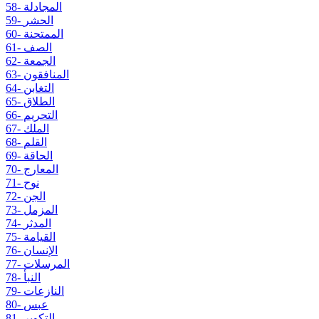
58- المجادلة
59- الحشر
60- الممتحنة
61- الصف
62- الجمعة
63- المنافقون
64- التغابن
65- الطلاق
66- التحريم
67- الملك
68- القلم
69- الحاقة
70- المعارج
71- نوح
72- الجن
73- المزمل
74- المدثر
75- القيامة
76- الإنسان
77- المرسلات
78- النبأ
79- النازعات
80- عبس
81- التكوير