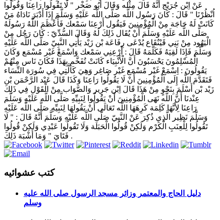
عَنْ اِبْن جُرَيْج أَنَّهُ قَالَ مِثْله وَقَالَ أَبُو صَخْر " لَا تَقُولُوا رَاعِنَا وَقُولُوا
اُنْظُرْنَا " قَالَ : كَانَ رَسُول اللَّه صَلَّى اللَّه عَلَيْهِ وَسَلَّمَ إِذَا أَدْبَرَ نَادَاهُ مَنْ
كَانَتْ لَهُ حَاجَة مِنْ الْمُؤْمِنِينَ فَيَقُول أَرْعِنَا سَمْعك فَأَعْظَمَ اللَّهُ رَسُولَهُ
صَلَّى اللَّه عَلَيْهِ وَسَلَّمَ أَنْ يُقَال ذَلِكَ لَهُ وَقَالَ السُّدِّيّ : كَانَ رَجُل مِنْ
الْيَهُود مِنْ بَنِي قَيْنُقَاع يُدْعَى رِفَاعَة بْن زَيْد يَأْتِي النَّبِيّ صَلَّى اللَّه عَلَيْهِ
وَسَلَّمَ فَإِذَا لَقِيَهُ فَكَلَّمَهُ قَالَ : أَرْعِنِي سَمْعك وَاسْمَعْ غَيْر مُسْمَع وَكَانَ
الْمُسْلِمُونَ يَحْسَبُونَ أَنَّ الْأَنْبِيَاء كَانَتْ تُفَخَّم بِهَذَا فَكَانَ نَاس مِنْهُمْ
يَقُولُونَ : اِسْمَعْ غَيْر مُسْمَع غَيْر صَاغِر وَهِيَ كَاَلَّتِي فِي سُورَة النِّسَاء
فَتَقَدَّمَ اللَّه إِلَى الْمُؤْمِنِينَ أَنْ لَا يَقُولُوا رَاعِنَا وَكَذَا قَالَ عَبْد الرَّحْمَن بْن
زَيْد بْن أَسْلَمَ بِنَحْوٍ مِنْ هَذَا قَالَ اِبْن جَرِير وَالصَّوَاب مِنْ الْقَوْل فِي ذَلِكَ
عِنْدنَا أَنَّ اللَّه نَهَى الْمُؤْمِنِينَ أَنْ يَقُولُوا لِنَبِيِّهِ صَلَّى اللَّه عَلَيْهِ وَسَلَّمَ
رَاعِنَا لِأَنَّهَا كَلِمَة كَرِهَهَا اللَّه تَعَالَى أَنْ يَقُولهَا لِنَبِيِّهِ صَلَّى اللَّه عَلَيْهِ
وَسَلَّمَ نَظِير الَّذِي ذُكِرَ عَنْ النَّبِيّ صَلَّى اللَّه عَلَيْهِ وَسَلَّمَ أَنَّهُ قَالَ : " لَا
تَقُولُوا لِلْعِنَبِ الْكَرْم وَلَكِنْ قُولُوا الْحَبَلَة وَلَا تَقُولُوا عَبْدِي وَلَكِنْ قُولُوا
فَتَايَ " وَمَا أَشْبَهَ ذَلِكَ .
كتب عشوائيه
دليل الحاج والمعتمر وزائر مسجد الرسول صلى الله عليه
وسلم