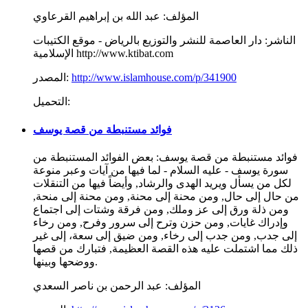
المؤلف:
عبد الله بن إبراهيم القرعاوي
الناشر:
دار العاصمة للنشر والتوزيع بالرياض - موقع الكتيبات
الإسلامية http://www.ktibat.com
http://www.islamhouse.com/p/341900
المصدر:
التحميل:
فوائد مستنبطة من قصة يوسف
فوائد مستنبطة من قصة يوسف: بعض الفوائد المستنبطة من
سورة يوسف - عليه السلام - لما فيها من آيات وعبر منوعة
لكل من يسأل ويريد الهدى والرشاد, وأيضاً فيها من التنقلات
من حال إلى حال, ومن محنة إلى محنة, ومن محنة إلى منحة,
ومن ذلة ورق إلى عز وملك, ومن فرقة وشتات إلى اجتماع
وإدراك غايات, ومن حزن وترح إلى سرور وفرح, ومن رخاء
إلى جدب, ومن جدب إلى رخاء, ومن ضيق إلى سعة، إلى غير
ذلك مما اشتملت عليه هذه القصة العظيمة, فتبارك من قصها
ووضحها وبينها.
المؤلف:
عبد الرحمن بن ناصر السعدي