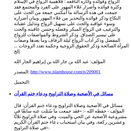
الزواج وفوائده وآثاره النافعه : فلأهمية الزواج في الإسلام
وكثرة فوائده وأضرار غلاء المهور على الفرد والمجتمع فقد
جمعت في هذه الرسالة ما أمكنني جمعة من الحث على
النكاح وذكر فوائده والتحذير من غلاء المهور وبيان أضراره
وسوء عواقبه والحث على تسهيل الزواج وتذليل عقباته
والترغيب في الزواج المبكر وفضله وحسن عاقبته والحث
على تيسير الصداق. وذكر الشروط والمواصفات للزواج
المفضل وذكر آداب الزواج ليلة الزفاف وما بعدها وصفات
المرأة الصالحة وذكر الحقوق الزوجية وحكمة تعدد الزوجات ...
إلخ
المؤلف:
عبد الله بن جار الله بن إبراهيم الجار الله
http://www.islamhouse.com/p/209001
المصدر:
التحميل:
مسائل في الأضحية وصلاة التراويح ودعاء ختم القرآن
مسائل في الأضحية وصلاة التراويح ودعاء ختم القرآن: قال
المؤلف - حفظه الله -: «فقد جمعت ما سُئلت عنه سابقًا في
مشروعية الأضحية عن الحي والميت، وفي صلاة التراويح ثلاثًا
وعشرين ركعة، وفي بيان استحباب دعاء ختم القرآن الكريم
في صلاة التراويح».