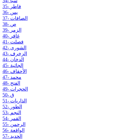
34- سبأ
35- فاطر
36- يس
37- الصافات
38- ص
39- الزمر
40- غافر
41- فصلت
42- الشورى
43- الزخرف
44- الدخان
45- الجاثية
46- الأحقاف
47- محمد
48- الفتح
49- الحجرات
50- ق
51- الذاريات
52- الطور
53- النجم
54- القمر
55- الرحمن
56- الواقعة
57- الحديد