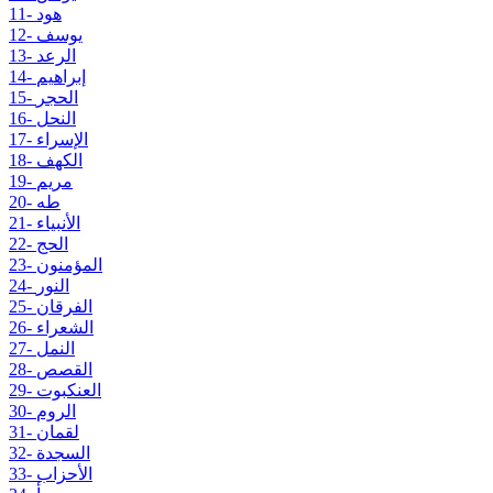
11- هود
12- يوسف
13- الرعد
14- إبراهيم
15- الحجر
16- النحل
17- الإسراء
18- الكهف
19- مريم
20- طه
21- الأنبياء
22- الحج
23- المؤمنون
24- النور
25- الفرقان
26- الشعراء
27- النمل
28- القصص
29- العنكبوت
30- الروم
31- لقمان
32- السجدة
33- الأحزاب