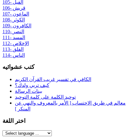
105- الفيل
106- قريش
107- الماعون
108- الكوثر
109- الكافرون
110- النصر
111- المسد
112- الإخلاص
113- الفلق
114- الناس
كتب عشوائيه
الكافي في تفسير غريب القرآن الكريم
كيف تربي ولدك؟
بينات الرسالة
توحيد الكلمة على كلمة التوحيد
معالم في طريق الاحتساب [ الأمر بالمعروف والنهي عن
المنكر ]
اختر اللغة