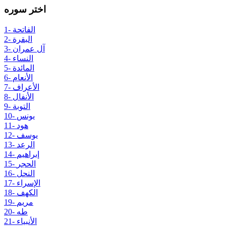
اختر سوره
1- الفاتحة
2- البقرة
3- آل عمران
4- النساء
5- المائدة
6- الأنعام
7- الأعراف
8- الأنفال
9- التوبة
10- يونس
11- هود
12- يوسف
13- الرعد
14- إبراهيم
15- الحجر
16- النحل
17- الإسراء
18- الكهف
19- مريم
20- طه
21- الأنبياء