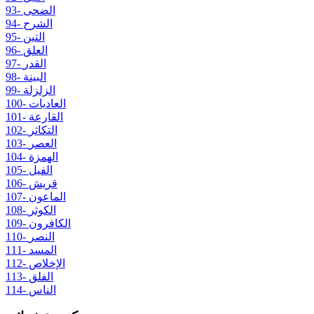
93- الضحى
94- الشرح
95- التين
96- العلق
97- القدر
98- البينة
99- الزلزلة
100- العاديات
101- القارعة
102- التكاثر
103- العصر
104- الهمزة
105- الفيل
106- قريش
107- الماعون
108- الكوثر
109- الكافرون
110- النصر
111- المسد
112- الإخلاص
113- الفلق
114- الناس