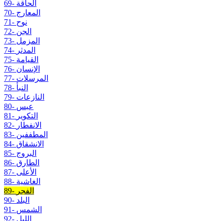
69- الحاقة
70- المعارج
71- نوح
72- الجن
73- المزمل
74- المدثر
75- القيامة
76- الإنسان
77- المرسلات
78- النبأ
79- النازعات
80- عبس
81- التكوير
82- الانفطار
83- المطففين
84- الانشقاق
85- البروج
86- الطارق
87- الأعلى
88- الغاشية
89- الفجر
90- البلد
91- الشمس
92- الليل