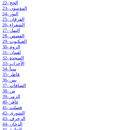
22- الحج
23- المؤمنون
24- النور
25- الفرقان
26- الشعراء
27- النمل
28- القصص
29- العنكبوت
30- الروم
31- لقمان
32- السجدة
33- الأحزاب
34- سبأ
35- فاطر
36- يس
37- الصافات
38- ص
39- الزمر
40- غافر
41- فصلت
42- الشورى
43- الزخرف
44- الدخان
45- الجاثية