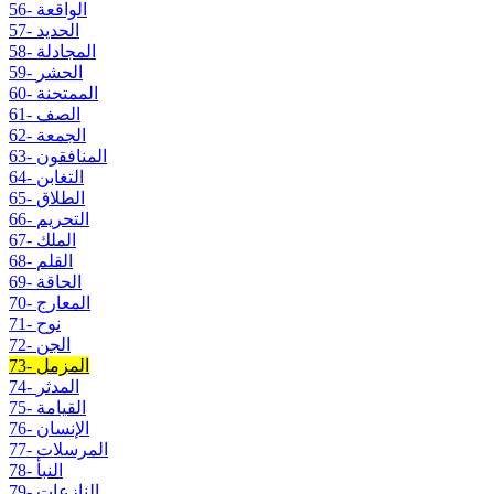
56- الواقعة
57- الحديد
58- المجادلة
59- الحشر
60- الممتحنة
61- الصف
62- الجمعة
63- المنافقون
64- التغابن
65- الطلاق
66- التحريم
67- الملك
68- القلم
69- الحاقة
70- المعارج
71- نوح
72- الجن
73- المزمل
74- المدثر
75- القيامة
76- الإنسان
77- المرسلات
78- النبأ
79- النازعات