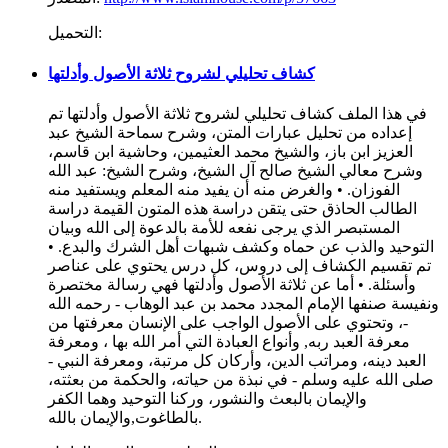
التحميل:
كشاف تحليلي لشروح ثلاثة الأصول وأدلتها
في هذا الملف كشاف تحليلي لشروح ثلاثة الأصول وأدلتها تم
إعداده من تحليل عبارات المتن، وشرح سماحة الشيخ عبد
العزيز ابن باز، والشيخ محمد العثيمين، وحاشية ابن قاسم،
وشرح معالي الشيخ صالح آل الشيخ، وشرح الشيخ: عبد الله
الفوزان. • والغرض منه أن يفيد منه المعلم ويستفيد منه
الطالب الحاذق حتى يتقن دراسة هذه المتون القيمة دراسة
المستبصر الذي يرجى نفعه للأمة بالدعوة إلى الله وبيان
التوحيد والذب عن حماه وكشف شبهات أهل الشرك والبدع. •
تم تقسيم الكشاف إلى دروس، كل درس يحتوي على عناصر
وأسئلة. • أما عن ثلاثة الأصول وأدلتها فهي رسالة مختصرة
ونفيسة صنفها الإمام المجدد محمد بن عبد الوهاب - رحمه الله
-، وتحتوي على الأصول الواجب على الإنسان معرفتها من
معرفة العبد ربه, وأنواع العبادة التي أمر الله بها ، ومعرفة
العبد دينه، ومراتب الدين، وأركان كل مرتبة، ومعرفة النبي -
صلى الله عليه وسلم - في نبذة من حياته، والحكمة من بعثته،
والإيمان بالبعث والنشور، وركنا التوحيد وهما الكفر
بالطاغوت,والإيمان بالله.