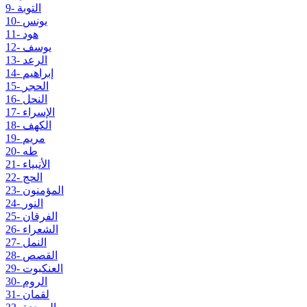
9- التوبة
10- يونس
11- هود
12- يوسف
13- الرعد
14- إبراهيم
15- الحجر
16- النحل
17- الإسراء
18- الكهف
19- مريم
20- طه
21- الأنبياء
22- الحج
23- المؤمنون
24- النور
25- الفرقان
26- الشعراء
27- النمل
28- القصص
29- العنكبوت
30- الروم
31- لقمان