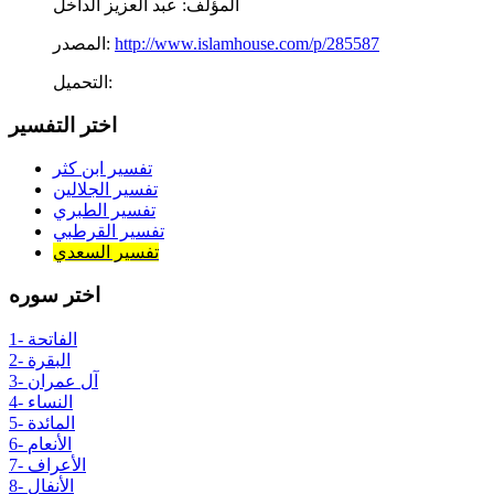
المؤلف:
عبد العزيز الداخل
http://www.islamhouse.com/p/285587
المصدر:
التحميل:
اختر التفسير
تفسير ابن كثر
تفسير الجلالين
تفسير الطبري
تفسير القرطبي
تفسير السعدي
اختر سوره
1- الفاتحة
2- البقرة
3- آل عمران
4- النساء
5- المائدة
6- الأنعام
7- الأعراف
8- الأنفال