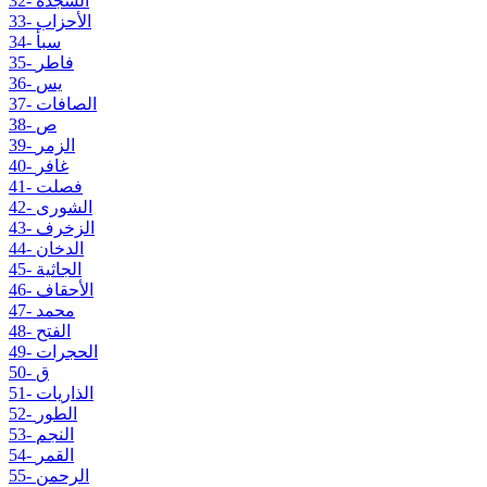
32- السجدة
33- الأحزاب
34- سبأ
35- فاطر
36- يس
37- الصافات
38- ص
39- الزمر
40- غافر
41- فصلت
42- الشورى
43- الزخرف
44- الدخان
45- الجاثية
46- الأحقاف
47- محمد
48- الفتح
49- الحجرات
50- ق
51- الذاريات
52- الطور
53- النجم
54- القمر
55- الرحمن