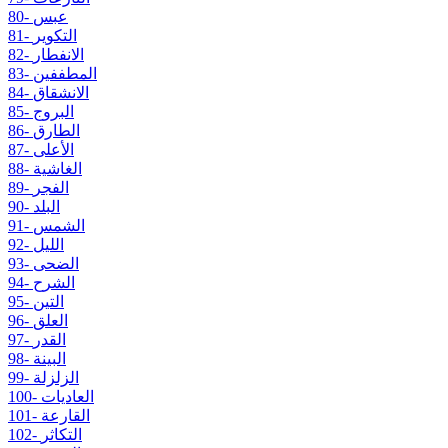
80- عبس
81- التكوير
82- الانفطار
83- المطففين
84- الانشقاق
85- البروج
86- الطارق
87- الأعلى
88- الغاشية
89- الفجر
90- البلد
91- الشمس
92- الليل
93- الضحى
94- الشرح
95- التين
96- العلق
97- القدر
98- البينة
99- الزلزلة
100- العاديات
101- القارعة
102- التكاثر