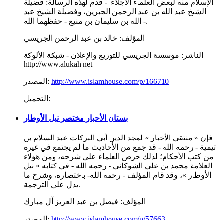
الإسلام منه لبعض العلماء الأجلاء. - قدم لهذه الرسالة: فضيلة
الشيخ عبد الله بن عبد الرحمن الجبرين، وفضيلة الشيخ عبد
الله بن سليمان بن منيع - حفظهما الله -.
المؤلف:
خالد بن عبد الرحمن الجريسي
الناشر:
مؤسسة الجريسي للتوزيع والإعلان - شبكة الألوكة
http://www.alukah.net
http://www.islamhouse.com/p/166710
المصدر:
التحميل:
بستان الأحبار مختصر نيل الأوطار
فإن « منتقى الأخبار » لمجد الدين أبي البركات عبد السلام بن
تيمية - رحمه الله - قد جمع من الأحاديث ما لم يجتمع في غيره
من كتب الأحكام؛ لذلك حرص العلماء على شرحه، ومن هؤلاء
العلامة محمد بن علي الشوكاني - رحمه الله - في كتابه « نيل
الأوطار »، وقد قام المؤلف - رحمه الله- باختصاره، وشرح ما
يدل على الترجمة.
المؤلف:
فيصل بن عبد العزيز آل مبارك
http://www.islamhouse.com/p/57663
المصدر: