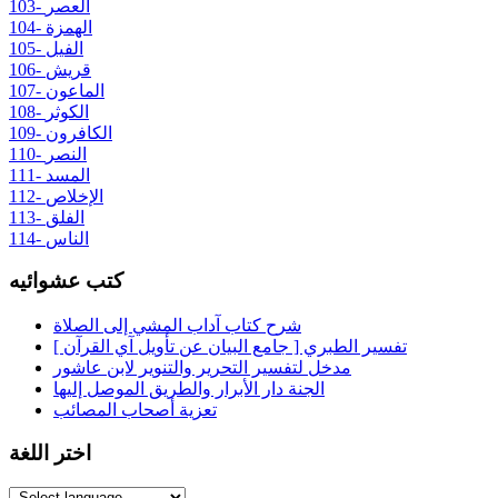
103- العصر
104- الهمزة
105- الفيل
106- قريش
107- الماعون
108- الكوثر
109- الكافرون
110- النصر
111- المسد
112- الإخلاص
113- الفلق
114- الناس
كتب عشوائيه
شرح كتاب آداب المشي إلى الصلاة
تفسير الطبري [ جامع البيان عن تأويل آي القرآن ]
مدخل لتفسير التحرير والتنوير لابن عاشور
الجنة دار الأبرار والطريق الموصل إليها
تعزية أصحاب المصائب
اختر اللغة