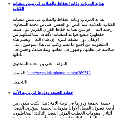
هداية المرتاب وغاية الحفاظ والطلاب في تبيين متشابه
الكتاب
هداية المرتاب وغاية الحفاظ والطلاب في تبيين متشابه
الكتاب، للعلامة علم الدين أبو الحسن علي بن محمد السخاوي
- رحمه الله - : هو متن يساعد حُفاظ القرآن الكريم على ضبط
حفظهم؛ فيضع قواعد لمتشابه الألفاظ، مما يُمكِّنهم من
الإتقان دون مشقة كبيرة - إن شاء الله -، وتعتبر هذه
المنظومة من أجمع ما نظم وكتب في هذا الموضوع، على
سلاسة في نظمها، وظهور في معانيها ومقاصدها، وحسن في
أدائها.
المؤلف:
علي بن محمد السخاوي
http://www.islamhouse.com/p/289513
المصدر:
التحميل:
خطبة الجمعة ودورها في تربية الأمة
خطبة الجمعة ودورها في تربية الأمة : هذا الكتب مكون من
أربعة فصول: الفصل الأول: مقومات الخطبة المؤثرة.. الفصل
الثاني: مقومات الخطيب المؤثر. الفصل الثالث: المخاطبون،