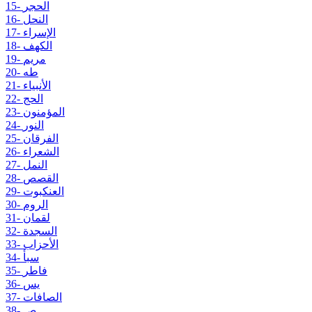
15- الحجر
16- النحل
17- الإسراء
18- الكهف
19- مريم
20- طه
21- الأنبياء
22- الحج
23- المؤمنون
24- النور
25- الفرقان
26- الشعراء
27- النمل
28- القصص
29- العنكبوت
30- الروم
31- لقمان
32- السجدة
33- الأحزاب
34- سبأ
35- فاطر
36- يس
37- الصافات
38- ص