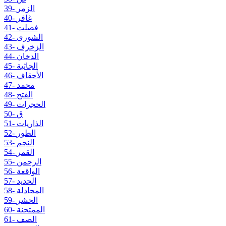
39- الزمر
40- غافر
41- فصلت
42- الشورى
43- الزخرف
44- الدخان
45- الجاثية
46- الأحقاف
47- محمد
48- الفتح
49- الحجرات
50- ق
51- الذاريات
52- الطور
53- النجم
54- القمر
55- الرحمن
56- الواقعة
57- الحديد
58- المجادلة
59- الحشر
60- الممتحنة
61- الصف