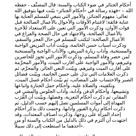
أحكام الجنائز في ضوء الكتاب والسنة: قال المصنِّف - حفظه
الله -: «فهذه رسالة في «أحكام الجنائز» بيّنت فيها بتوفيق الله
تعالى: مفهوم الجنائز، والأمور التي ينبغي للمسلم العناية بها
عناية فائقة؛ لاغتنام الأوقات والأحوال بالأعمال الصالحة قبل
فوات الأوان، وذكرت الأمور التي تعين على الاستعداد للآخرة
بالأعمال الصالحة، والاجتهاد في حال الصحة والفراغ في
الأعمال الصالحة؛ لتكتب للمسلم في حال العجز والسقم،
وذكرت أسباب حسن الخاتمة، وبيّنت آداب المريض الواجبة
والمستحبة، وآداب زيارة المريض، والآداب الواجبة والمستحبة
لمن حضر وفاة المسلم، وذكرت الأمور التي تجوز للحاضرين
وغيرهم، والأمور الواجبة على أقارب الميت، والأمور المحرَّمة
على أقارب الميت وغيرهم، وبيّنت النعي الجائز، والمحرَّم، ثم
ذكرت العلامات التي تدل على حسن الخاتمة، وبيّنت فضائل
الصبر والاحتساب على المصائب، ثم بيّنت أحكام غسل الميت،
وتكفينه، والصلاة عليه، وأحكام حمل الجنازة واتباعها
وتشييعها، وأحكام الدفن وآدابه، وآداب الجلوس والمشي في
المقابر، ثم ذكرت أحكام التعزية، وفضلها، وبيّنت أن القُرَب
المهداة إلى أموات المسلمين تصل إليهم حسب الدليل، ثم
ذكرت أحكام زيارة القبور وآدابها، وختمت ذلك بذكر أحكام
إحداد المرأة على زوجها، وذكرت أصناف المعتدات، وقد
اجتهدت أن ألتزم في ذلك بالدليل من الكتاب والسنة أو من
أحدهما ما استطعت إلى ذلك سبيلاً».