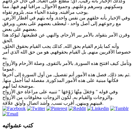
وكذلك الإخبار بأنه رقيب, أي: مطلع على العباد, في حال حركاتهم
وسكونهم, وسرهم وعلنهم, وجميع الأحوال, مراقبا لهم فيها, مما
يوجب مراقبته, وشدة الحياء منه, بلزوم تقواه.
وفي الإخبار بأنه خلقهم من نفس واحدة, وأنه بثهم في أقطار الأرض,
مع رجوعهم إلى أصل واحد - ليعطف بعضهم على بعض, ويرقق
بعضهم على بعض.
وقرن الأمر بتقواه, بالأمر ببر الأرحام, والنهي عن قطيعتها, ليؤكد هذا
الحق.
وأنه كما يلزم القيام بحق الله, كذلك يجب القيام بحقوق الخلق,
خصوصا الأقربين منهم, بل القيام بحقوقهم, هو من حق الله الذي أمر
به.
وتأمل كيف افتتح هذه السورة, بالأمر بالتقوى, وصلة الأرحام والأزواج
عموما.
ثم بعد ذلك, فصل هذه الأمور أتم تفصيل, من أول السورة إلى آخرها.
فكأنها مبنية على هذه الأمور المذكورة, مفصلة لما أجمل منها,
موضحة لما أبهم.
وفي قوله " وَجَعَلَ مِنْهَا زَوْجَهَا " تنبيه على مراعاة حق الأزواج
والزوجات والقيام به, لكون الزوجات مخلوقات من الأزواج.
فبينهم وبينهن, أقرب نسب, وأشد اتصال وأوثق علاقة.
كتب عشوائيه