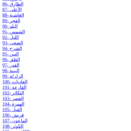
86- الطارق
87- الأعلى
88- الغاشية
89- الفجر
90- البلد
91- الشمس
92- الليل
93- الضحى
94- الشرح
95- التين
96- العلق
97- القدر
98- البينة
99- الزلزلة
100- العاديات
101- القارعة
102- التكاثر
103- العصر
104- الهمزة
105- الفيل
106- قريش
107- الماعون
108- الكوثر