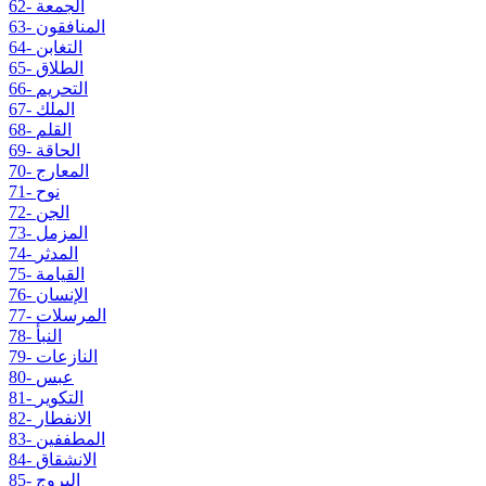
62- الجمعة
63- المنافقون
64- التغابن
65- الطلاق
66- التحريم
67- الملك
68- القلم
69- الحاقة
70- المعارج
71- نوح
72- الجن
73- المزمل
74- المدثر
75- القيامة
76- الإنسان
77- المرسلات
78- النبأ
79- النازعات
80- عبس
81- التكوير
82- الانفطار
83- المطففين
84- الانشقاق
85- البروج