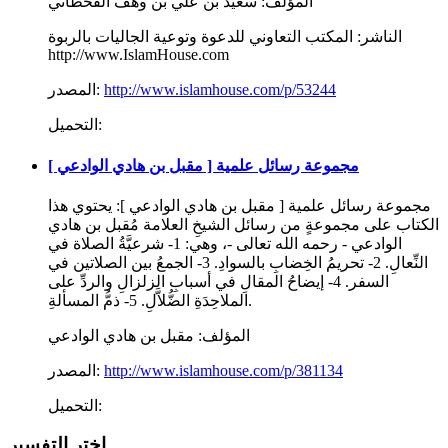
المؤلف:
سعيد بن علي بن وهف القحطاني
الناشر:
المكتب التعاوني للدعوة وتوعية الجاليات بالربوة
http://www.IslamHouse.com
http://www.islamhouse.com/p/53244
المصدر:
التحميل:
مجموعة رسائل علمية [ مقبل بن هادي الوادعي ]
مجموعة رسائل علمية [ مقبل بن هادي الوادعي ]: يحتوي هذا
الكتاب على مجموعةٍ من رسائل الشيخِ العلامة مُقبل بن هادي
الوادعي - رحمه الله تعالى -، وهي: 1- شرعيَّةُ الصلاة في
النِّعالِ. 2- تحريمُ الخِضابِ بالسوادِ. 3- الجمعُ بين الصلاتين في
السفر. 4- إيضاحُ المقالِ في أسبابِ الزلزالِ والردِّ على
الملاحِدَةِ الضُّلاَّلِ. 5- ذمُّ المسألةِ.
المؤلف:
مقبل بن هادي الوادعي
http://www.islamhouse.com/p/381134
المصدر:
التحميل:
اختر التفسير