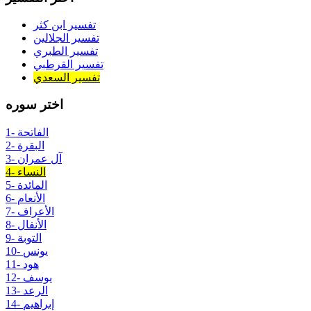
تفسير ابن كثر
تفسير الجلالين
تفسير الطبري
تفسير القرطبي
تفسير السعدي
اختر سوره
1- الفاتحة
2- البقرة
3- آل عمران
4- النساء
5- المائدة
6- الأنعام
7- الأعراف
8- الأنفال
9- التوبة
10- يونس
11- هود
12- يوسف
13- الرعد
14- إبراهيم