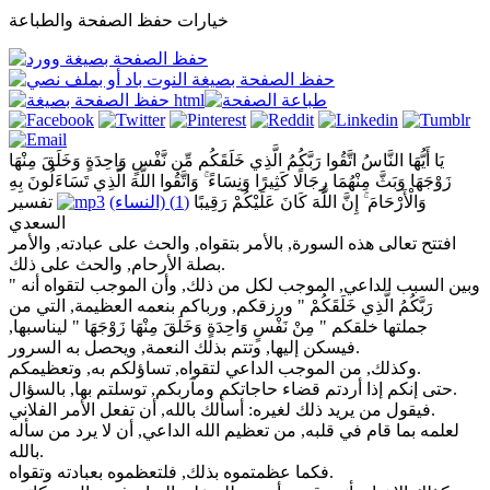
خيارات حفظ الصفحة والطباعة
يَا أَيُّهَا النَّاسُ اتَّقُوا رَبَّكُمُ الَّذِي خَلَقَكُم مِّن نَّفْسٍ وَاحِدَةٍ وَخَلَقَ مِنْهَا
زَوْجَهَا وَبَثَّ مِنْهُمَا رِجَالًا كَثِيرًا وَنِسَاءً ۚ وَاتَّقُوا اللَّهَ الَّذِي تَسَاءَلُونَ بِهِ
وَالْأَرْحَامَ ۚ إِنَّ اللَّهَ كَانَ عَلَيْكُمْ رَقِيبًا
(1) (النساء)
تفسير
السعدي
افتتح تعالى هذه السورة, بالأمر بتقواه, والحث على عبادته, والأمر
بصلة الأرحام, والحث على ذلك.
وبين السبب الداعي, الموجب لكل من ذلك, وأن الموجب لتقواه أنه "
رَبَّكُمُ الَّذِي خَلَقَكُمْ " ورزقكم, ورباكم بنعمه العظيمة, التي من
جملتها خلقكم " مِنْ نَفْسٍ وَاحِدَةٍ وَخَلَقَ مِنْهَا زَوْجَهَا " ليناسبها,
فيسكن إليها, وتتم بذلك النعمة, ويحصل به السرور.
وكذلك, من الموجب الداعي لتقواه, تساؤلكم به, وتعظيمكم.
حتى إنكم إذا أردتم قضاء حاجاتكم ومآربكم, توسلتم بها, بالسؤال.
فيقول من يريد ذلك لغيره: أسألك بالله, أن تفعل الأمر الفلاني.
لعلمه بما قام في قلبه, من تعظيم الله الداعي, أن لا يرد من سأله
بالله.
فكما عظمتموه بذلك, فلتعظموه بعبادته وتقواه.