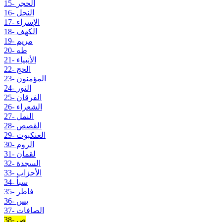
15- الحجر
16- النحل
17- الإسراء
18- الكهف
19- مريم
20- طه
21- الأنبياء
22- الحج
23- المؤمنون
24- النور
25- الفرقان
26- الشعراء
27- النمل
28- القصص
29- العنكبوت
30- الروم
31- لقمان
32- السجدة
33- الأحزاب
34- سبأ
35- فاطر
36- يس
37- الصافات
38- ص