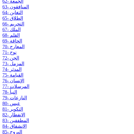
62- الجمعة
63- المنافقون
64- التغابن
65- الطلاق
66- التحريم
67- الملك
68- القلم
69- الحاقة
70- المعارج
71- نوح
72- الجن
73- المزمل
74- المدثر
75- القيامة
76- الإنسان
77- المرسلات
78- النبأ
79- النازعات
80- عبس
81- التكوير
82- الانفطار
83- المطففين
84- الانشقاق
85- البروج