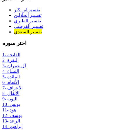
تفسير ابن كثر
تفسير الجلالين
تفسير الطبري
تفسير القرطبي
تفسير السعدي
اختر سوره
1- الفاتحة
2- البقرة
3- آل عمران
4- النساء
5- المائدة
6- الأنعام
7- الأعراف
8- الأنفال
9- التوبة
10- يونس
11- هود
12- يوسف
13- الرعد
14- إبراهيم