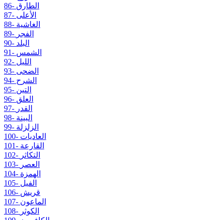
86- الطارق
87- الأعلى
88- الغاشية
89- الفجر
90- البلد
91- الشمس
92- الليل
93- الضحى
94- الشرح
95- التين
96- العلق
97- القدر
98- البينة
99- الزلزلة
100- العاديات
101- القارعة
102- التكاثر
103- العصر
104- الهمزة
105- الفيل
106- قريش
107- الماعون
108- الكوثر