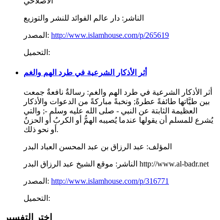
الأصلاحي
الناشر:
دار عالم الفوائد للنشر والتوزيع
http://www.islamhouse.com/p/265619
المصدر:
التحميل:
أثر الأذكار الشرعية في طرد الهم والغم
أثر الأذكار الشرعية في طرد الهم والغم: رسالةٌ نافعةٌ جمعت
بين طيَّاتها طائفةً عطرةً; ونخبةً مباركةً من الدعوات والأذكار
العظيمة الثابتة عن النبي - صلى الله عليه وسلم -; والتي
يُشرع للمسلم أن يقولها عندما يُصيبه الهمُّ أو الكربُ أو الحزنُ
أو نحو ذلك.
المؤلف:
عبد الرزاق بن عبد المحسن العباد البدر
موقع الشيخ عبد الرزاق البدر http://www.al-badr.net
الناشر:
http://www.islamhouse.com/p/316771
المصدر:
التحميل:
اختر التفسير