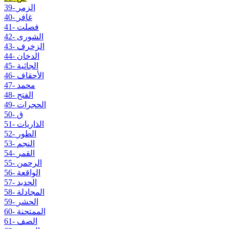
39- الزمر
40- غافر
41- فصلت
42- الشورى
43- الزخرف
44- الدخان
45- الجاثية
46- الأحقاف
47- محمد
48- الفتح
49- الحجرات
50- ق
51- الذاريات
52- الطور
53- النجم
54- القمر
55- الرحمن
56- الواقعة
57- الحديد
58- المجادلة
59- الحشر
60- الممتحنة
61- الصف