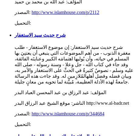
المؤلف:
عبد الله بن محمد بن حميد
http://www.islamhouse.com/p/2112
المصدر:
التحميل:
شرح حديث سيد الاستغفار
شرح حديث سيد الاستغفار: إن موضوع الاستغفار - طلب
مغفرة الذنوب - من أهم الموضوعات التي ينبغي أن يعتنِيَ بها
المسلم في حياته، وأن يُوليها اهتمامَه الكبير وعنايتَه الفائقة،
وقد جاء في كتاب الله - جل وعلا - وسنة رسوله - صلى الله
عليه وسلم - نصوصٌ كثيرةٌ في الحثِّ على الاستغفار والأمر به،
وبيان فضله وفضل أهلهالمُلازِمين له. وقد جاءت هذه الرسالة
جامعةٌ لهذه الأدلة العظيمة، مُبيِّنة لما تحويه من معانٍ جليلة.
المؤلف:
عبد الرزاق بن عبد المحسن العباد البدر
موقع الشيخ عبد الرزاق البدر http://www.al-badr.net
الناشر:
http://www.islamhouse.com/p/344684
المصدر:
التحميل: