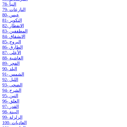
78- النبأ
79- النازعات
80- عبس
81- التكوير
82- الانفطار
83- المطففين
84- الانشقاق
85- البروج
86- الطارق
87- الأعلى
88- الغاشية
89- الفجر
90- البلد
91- الشمس
92- الليل
93- الضحى
94- الشرح
95- التين
96- العلق
97- القدر
98- البينة
99- الزلزلة
100- العاديات