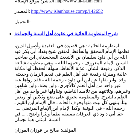
موقع الإسلام http://www.al-islam.com
الناشر:
http://www.islamhouse.com/p/142652
المصدر:
التحميل:
شرح المنظومة الحائية في عقيدة أهل السنة والجماعة
المنظومة الحائية : هي قصيدة في العقيدة وأصول الدين،
نظمها الإمام المحقق والحافظ المتقن شيخ بغداد أبي بكر عبد
الله بن أبي داود سليمان بن الأشعث السجستاني ابن صاحب
السنن الإمام المعروف - رحمهما الله -. وهي منظومة شائعة
الذكر، رفيعة الشأن، عذبة الألفاظ، سهلة الحفظ، لها مكانة
عالية ومنزلة رفيعة عند أهل العلم في قديم الزمان وحديثه.
وقد تواتر نقلها عن ابن أبي داود - رحمة الله - فقد رواها عنه
غير واحد من أهل العلم كالآجري، وابن بطة، وابن شاهين
وغيرهم، وثلاثتهم من تلاميذ الناظم، وتناولها غير واحد من أهل
العلم بالشرح. والمنظومة تحتوي على بضع وثلاثين أو أربعين
بيتاً، ينتهي كل بيت منها بحرف الحاء. - قال الإمام ابن القيم -
رحمه الله - في النونية: وكذا الإمام ابن الإمام المرتضى .....
حقا أبي داود ذي العرفان تصنيفه نظماً ونثراً واضح ..... في
السنة المثلى هما نجمان
المؤلف:
صالح بن فوزان الفوزان