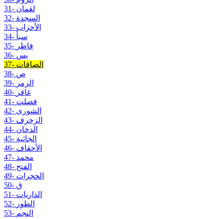
31- لقمان
32- السجدة
33- الأحزاب
34- سبأ
35- فاطر
36- يس
37- الصافات
38- ص
39- الزمر
40- غافر
41- فصلت
42- الشورى
43- الزخرف
44- الدخان
45- الجاثية
46- الأحقاف
47- محمد
48- الفتح
49- الحجرات
50- ق
51- الذاريات
52- الطور
53- النجم