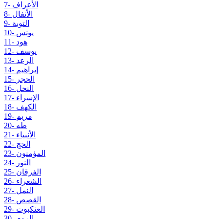
7- الأعراف
8- الأنفال
9- التوبة
10- يونس
11- هود
12- يوسف
13- الرعد
14- إبراهيم
15- الحجر
16- النحل
17- الإسراء
18- الكهف
19- مريم
20- طه
21- الأنبياء
22- الحج
23- المؤمنون
24- النور
25- الفرقان
26- الشعراء
27- النمل
28- القصص
29- العنكبوت
30- الروم