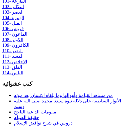
101- القارعة
102- التكاثر
103- العصر
104- الهمزة
105- الفيل
106- قريش
107- الماعون
108- الكوثر
109- الكافرون
110- النصر
111- المسد
112- الإخلاص
113- الفلق
114- الناس
كتب عشوائيه
من مشاهد القيامة وأهوالها وما يلقاه الإنسان بعد موته
الأنوار الساطعة على دلالة نبوة سيدنا محمد صلى الله عليه
وسلم
مقومات الداعية الناجح
حقيقة الصيام
دروس في شرح نواقض الإسلام