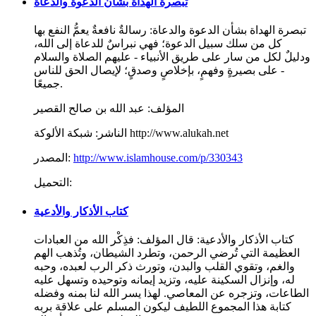
تبصرة الهداة بشأن الدعوة والدعاة
تبصرة الهداة بشأن الدعوة والدعاة: رسالةٌ نافعةٌ يعمُّ النفع بها
كل من سلك سبيل الدعوة؛ فهي نبراسٌ للدعاة إلى الله،
ودليلٌ لكل من سار على طريق الأنبياء - عليهم الصلاة والسلام
- على بصيرةٍ وفهمٍ، بإخلاصٍ وصدقٍ؛ لإيصال الحق للناس
جميعًا.
المؤلف:
عبد الله بن صالح القصير
شبكة الألوكة http://www.alukah.net
الناشر:
http://www.islamhouse.com/p/330343
المصدر:
التحميل:
كتاب الأذكار والأدعية
كتاب الأذكار والأدعية: قال المؤلف: فذِكْر الله من العبادات
العظيمة التي تُرضي الرحمن، وتطرد الشيطان، وتُذهب الهم
والغم، وتقوي القلب والبدن، وتورث ذكر الرب لعبده، وحبه
له، وإنزال السكينة عليه، وتزيد إيمانه وتوحيده وتسهل عليه
الطاعات، وتزجره عن المعاصي. لهذا يسر الله لنا بمنه وفضله
كتابة هذا المجموع اللطيف ليكون المسلم على علاقة بربه