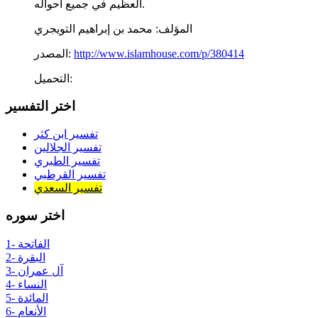
العظيم في جميع أحواله.
المؤلف:
محمد بن إبراهيم التويجري
http://www.islamhouse.com/p/380414
المصدر:
التحميل:
اختر التفسير
تفسير ابن كثر
تفسير الجلالين
تفسير الطبري
تفسير القرطبي
تفسير السعدي
اختر سوره
1- الفاتحة
2- البقرة
3- آل عمران
4- النساء
5- المائدة
6- الأنعام