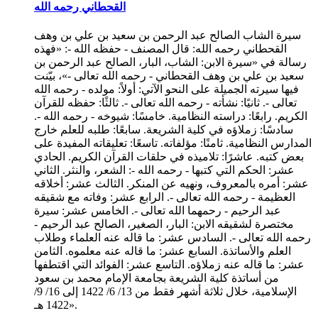
القحطاني رحمه الله
سيرة الشاب الصالح عبد الرحمن بن سعيد بن علي بن وهف
القحطاني رحمه الله: قال المصنف - حفظه الله -: «فهذه
رسالة في «سيرة الابن: الشاب، البار، الصالح عبد الرحمن بن
سعيد بن علي بن وهف القحطاني - رحمه الله تعالى -»، بيّنت
فيها سيرته الجميلة على النحو الآتي: أولاً: مولده - رحمه الله
تعالى -. ثانيًا: نشأته - رحمه الله تعالى -. ثالثًا: حفظه للقرآن
الكريم. رابعًا: دراسته النظامية. خامسًا: شيوخه - رحمه الله -.
سادسًا: زملاؤه في كلية الشريعة. سابعًا: طلبه للعلم خارج
المدارس النظامية. ثامنًا: مؤلفاته. تاسعًا: تعليقاته المفيدة على
بعض كتبه. عاشرًا: تلاميذه في حلقات القرآن الكريم. الحادي
عشر: الحكم التي كتبها - رحمه الله -: الشعر، والنثر. الثاني
عشر: أمره بالمعروف، ونهيه عن المنكر. الثالث عشر: أخلاقه
العظيمة - رحمه الله تعالى -. الرابع عشر: وفاته مع شقيقه
عبد الرحيم - رحمهما الله تعالى -. الخامس عشر: سيرة
مختصرة لشقيقه الابن: البار، الصغير، الصالح عبد الرحيم -
رحمه الله تعالى -. السادس عشر: ما قاله عنه العلماء وطلاب
العلم والأساتذة. السابع عشر: ما قاله عنه معلموه. الثامن
عشر: ما قاله عنه زملاؤه. التاسع عشر: الفوائد التي اقتطفها
من أساتذة كلية الشريعة بجامعة الإمام محمد بن سعود
الإسلامية، خلال ثلاثة أشهر فقط من 13/ 6/ 1422 إلى 16/ 9/
1422 هـ».