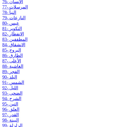
76- الإنسان
77- المرسلات
78- النبأ
79- النازعات
80- عبس
81- التكوير
82- الانفطار
83- المطففين
84- الانشقاق
85- البروج
86- الطارق
87- الأعلى
88- الغاشية
89- الفجر
90- البلد
91- الشمس
92- الليل
93- الضحى
94- الشرح
95- التين
96- العلق
97- القدر
98- البينة
99- الزلزلة