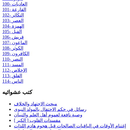
100- العاديات
101- القارعة
102- التكاثر
103- العصر
104- الهمزة
105- الفيل
106- قريش
107- الماعون
108- الكوثر
109- الكافرون
110- النصر
111- المسد
112- الإخلاص
113- الفلق
114- الناس
كتب عشوائيه
مبحث الاجتهاد والخلاف
رسائل في حكم الاحتفال بالمولد النبوى
وصية نافعة لعموم أهل العلم والتبيان
مفسدات القلوب [ الكبر ]
إغتنام الأوقات في الباقيات الصالحات قبل هجوم هادم اللذات