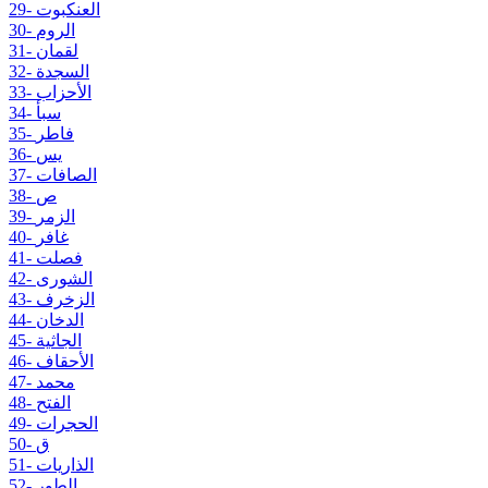
29- العنكبوت
30- الروم
31- لقمان
32- السجدة
33- الأحزاب
34- سبأ
35- فاطر
36- يس
37- الصافات
38- ص
39- الزمر
40- غافر
41- فصلت
42- الشورى
43- الزخرف
44- الدخان
45- الجاثية
46- الأحقاف
47- محمد
48- الفتح
49- الحجرات
50- ق
51- الذاريات
52- الطور