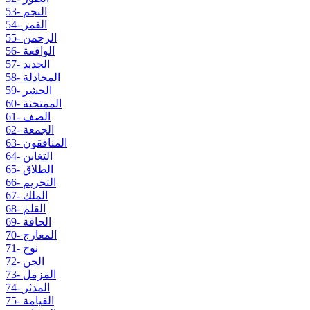
53- النجم
54- القمر
55- الرحمن
56- الواقعة
57- الحديد
58- المجادلة
59- الحشر
60- الممتحنة
61- الصف
62- الجمعة
63- المنافقون
64- التغابن
65- الطلاق
66- التحريم
67- الملك
68- القلم
69- الحاقة
70- المعارج
71- نوح
72- الجن
73- المزمل
74- المدثر
75- القيامة