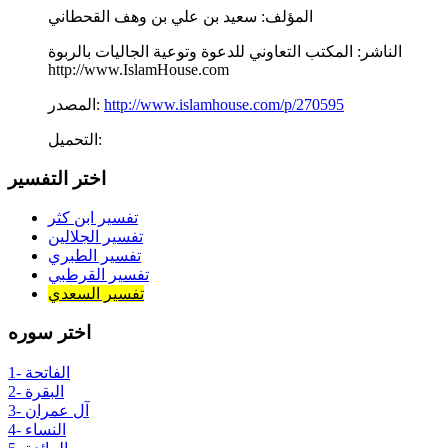
المؤلف:
سعيد بن علي بن وهف القحطاني
الناشر:
المكتب التعاوني للدعوة وتوعية الجاليات بالربوة
http://www.IslamHouse.com
http://www.islamhouse.com/p/270595
المصدر:
التحميل:
اختر التفسير
تفسير ابن كثر
تفسير الجلالين
تفسير الطبري
تفسير القرطبي
تفسير السعدي
اختر سوره
1- الفاتحة
2- البقرة
3- آل عمران
4- النساء