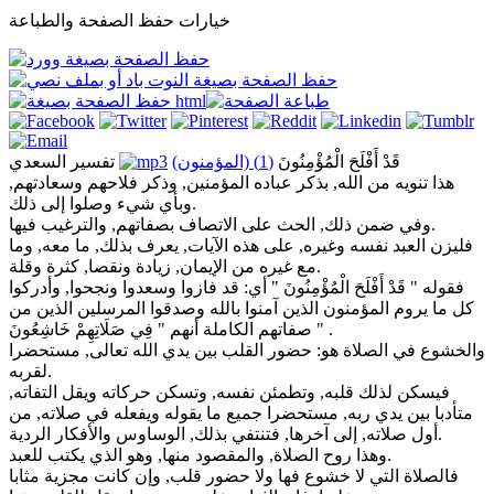
خيارات حفظ الصفحة والطباعة
قَدْ أَفْلَحَ الْمُؤْمِنُونَ
(1) (المؤمنون)
تفسير السعدي
هذا تنويه من الله, بذكر عباده المؤمنين, وذكر فلاحهم وسعادتهم,
وبأي شيء وصلوا إلى ذلك.
وفي ضمن ذلك, الحث على الاتصاف بصفاتهم, والترغيب فيها.
فليزن العبد نفسه وغيره, على هذه الآيات, يعرف بذلك, ما معه, وما
مع غيره من الإيمان, زيادة ونقصا, كثرة وقلة.
فقوله " قَدْ أَفْلَحَ الْمُؤْمِنُونَ " أي: قد فازوا وسعدوا ونجحوا, وأدركوا
كل ما يروم المؤمنون الذين آمنوا بالله وصدقوا المرسلين الذين من
صفاتهم الكاملة أنهم " فِي صَلَاتِهِمْ خَاشِعُونَ " .
والخشوع في الصلاة هو: حضور القلب بين يدي الله تعالى, مستحضرا
لقربه.
فيسكن لذلك قلبه, وتطمئن نفسه, وتسكن حركاته ويقل التفاته,
متأدبا بين يدي ربه, مستحضرا جميع ما يقوله ويفعله في صلاته, من
أول صلاته, إلى آخرها, فتنتفي بذلك, الوساوس والأفكار الردية.
وهذا روح الصلاة, والمقصود منها, وهو الذي يكتب للعبد.
فالصلاة التي لا خشوع فها ولا حضور قلب, وإن كانت مجزية مثابا