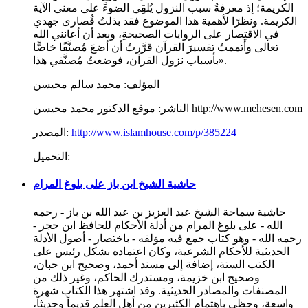
الكريمة؛ إذ معرفةُ سبب النزول يُلقِي الضوءَ على معنى الآية
الكريمة. ونظرًا لأهمية هذا الموضوع فقد بذلتُ قُصارى جهدي
في الاقتِصار على الروايات الصحيحةِ، وبعد أن أعانني الله
تعالى وأتممتُ تفسيرَ القرآن قرَّرتُ أن أضعَ مُصنَّفًا خاصًّا
بأسباب نزول القرآن، فوضعتُ مُصنَّفي هذا».
المؤلف:
محمد سالم محيسن
موقع الدكتور محمد محيسن http://www.mehesen.com
الناشر:
http://www.islamhouse.com/p/385224
المصدر:
التحميل:
حاشية الشيخ ابن باز على بلوغ المرام
حاشية سماحة الشيخ عبد العزيز بن عبد الله بن باز - رحمه
الله - على بلوغ المرام من أدلة الأحكام للحافظ ابن حجر -
رحمه الله - وهو كتاب جمع فيه مؤلفه - باختصار - أصول الأدلة
الحديثية للأحكام الشرعية، وكان اعتماده بشكل رئيس على
الكتب الستة، إضافة إلى مسند أحمد، وصحيح ابن حبان،
وصحيح ابن خزيمة، ومستدرك الحاكم، وغير ذلك من
المصنفات والمصادر الحديثية. وقد اشتهر هذا الكتاب شهرة
واسعة، وحظي باهتمام الكثيرين من أهل العلم قديماً وحديثاً،