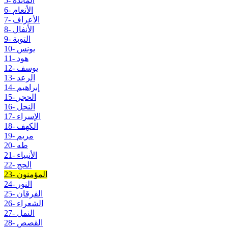
5- المائدة
6- الأنعام
7- الأعراف
8- الأنفال
9- التوبة
10- يونس
11- هود
12- يوسف
13- الرعد
14- إبراهيم
15- الحجر
16- النحل
17- الإسراء
18- الكهف
19- مريم
20- طه
21- الأنبياء
22- الحج
23- المؤمنون
24- النور
25- الفرقان
26- الشعراء
27- النمل
28- القصص