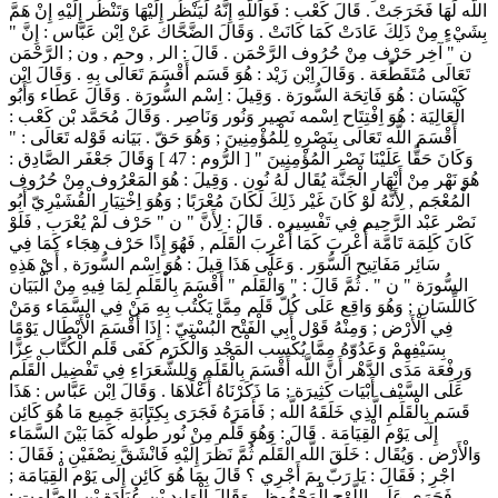
اللَّه لَهَا فَخَرَجَتْ . قَالَ كَعْب : فَوَاَللَّهِ إِنَّهُ لَيَنْظُر إِلَيْهَا وَتَنْظُر إِلَيْهِ إِنْ هَمَّ
بِشَيْءٍ مِنْ ذَلِكَ عَادَتْ كَمَا كَانَتْ . وَقَالَ الضَّحَّاك عَنْ اِبْن عَبَّاس : إِنَّ "
ن " آخِر حَرْف مِنْ حُرُوف الرَّحْمَن . قَالَ : الر , وحم , ون ; الرَّحْمَن
تَعَالَى مُتَقَطِّعَة . وَقَالَ اِبْن زَيْد : هُوَ قَسَم أَقْسَمَ تَعَالَى بِهِ . وَقَالَ اِبْن
كَيْسَان : هُوَ فَاتِحَة السُّورَة . وَقِيلَ : اِسْم السُّورَة . وَقَالَ عَطَاء وَأَبُو
الْعَالِيَة : هُوَ اِفْتِتَاح اِسْمه نَصِير وَنُور وَنَاصِر . وَقَالَ مُحَمَّد بْن كَعْب :
أَقْسَمَ اللَّه تَعَالَى بِنَصْرِهِ لِلْمُؤْمِنِينَ ; وَهُوَ حَقّ . بَيَانه قَوْله تَعَالَى : "
وَكَانَ حَقًّا عَلَيْنَا نَصْر الْمُؤْمِنِينَ " [ الرُّوم : 47 ] وَقَالَ جَعْفَر الصَّادِق :
هُوَ نَهْر مِنْ أَنْهَار الْجَنَّة يُقَال لَهُ نُون . وَقِيلَ : هُوَ الْمَعْرُوف مِنْ حُرُوف
الْمُعْجَم , لِأَنَّهُ لَوْ كَانَ غَيْر ذَلِكَ لَكَانَ مُعْرَبًا ; وَهُوَ اِخْتِيَار الْقُشَيْرِيّ أَبُو
نَصْر عَبْد الرَّحِيم فِي تَفْسِيره . قَالَ : لِأَنَّ " ن " حَرْف لَمْ يُعْرَب , فَلَوْ
كَانَ كَلِمَة تَامَّة أُعْرِبَ كَمَا أُعْرِبَ الْقَلَم , فَهُوَ إِذًا حَرْف هِجَاء كَمَا فِي
سَائِر مَفَاتِيح السُّوَر . وَعَلَى هَذَا قِيلَ : هُوَ اِسْم السُّورَة , أَيْ هَذِهِ
السُّورَة " ن " . ثُمَّ قَالَ : " وَالْقَلَم " أَقْسَمَ بِالْقَلَمِ لِمَا فِيهِ مِنْ الْبَيَان
كَاللِّسَانِ ; وَهُوَ وَاقِع عَلَى كُلّ قَلَم مِمَّا يَكْتُب بِهِ مَنْ فِي السَّمَاء وَمَنْ
فِي الْأَرْض ; وَمِنْهُ قَوْل أَبِي الْفَتْح الْبُسْتِيّ : إِذَا أَقْسَمَ الْأَبْطَال يَوْمًا
بِسَيْفِهِمْ وَعَدُوّهُ مِمَّا يُكْسِب الْمَجْد وَالْكَرَم كَفَى قَلَم الْكُتَّاب عِزًّا
وَرِفْعَة مَدَى الدَّهْر أَنَّ اللَّه أَقْسَمَ بِالْقَلَمِ وَلِلشُّعَرَاءِ فِي تَفْضِيل الْقَلَم
عَلَى السَّيْف أَبْيَات كَثِيرَة ; مَا ذَكَرْنَاهُ أَعْلَاهَا . وَقَالَ اِبْن عَبَّاس : هَذَا
قَسَم بِالْقَلَمِ الَّذِي خَلَقَهُ اللَّه ; فَأَمَرَهُ فَجَرَى بِكِتَابَةِ جَمِيع مَا هُوَ كَائِن
إِلَى يَوْم الْقِيَامَة . قَالَ : وَهُوَ قَلَم مِنْ نُور طُوله كَمَا بَيْنَ السَّمَاء
وَالْأَرْض . وَيُقَال : خَلَقَ اللَّه الْقَلَم ثُمَّ نَظَرَ إِلَيْهِ فَانْشَقَّ نِصْفَيْنِ ; فَقَالَ :
اجْرِ ; فَقَالَ : يَا رَبّ بِمَ أَجْرِي ؟ قَالَ بِمَا هُوَ كَائِن إِلَى يَوْم الْقِيَامَة ;
فَجَرَى عَلَى اللَّوْح الْمَحْفُوظ . وَقَالَ الْوَلِيد بْن عُبَادَة بْن الصَّامِت :