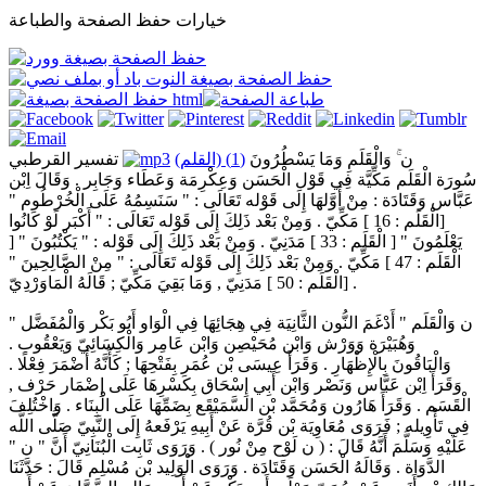
خيارات حفظ الصفحة والطباعة
ن ۚ وَالْقَلَمِ وَمَا يَسْطُرُونَ
(1) (القلم)
تفسير القرطبي
سُورَة الْقَلَم مَكِّيَّة فِي قَوْل الْحَسَن وَعِكْرِمَة وَعَطَاء وَجَابِر . وَقَالَ اِبْن
عَبَّاس وَقَتَادَة : مِنْ أَوَّلهَا إِلَى قَوْله تَعَالَى : " سَنَسِمُهُ عَلَى الْخُرْطُوم "
[الْقَلَم : 16 ] مَكِّيّ . وَمِنْ بَعْد ذَلِكَ إِلَى قَوْله تَعَالَى : " أَكْبَر لَوْ كَانُوا
يَعْلَمُونَ " [ الْقَلَم : 33 ] مَدَنِيّ . وَمِنْ بَعْد ذَلِكَ إِلَى قَوْله : " يَكْتُبُونَ " [
الْقَلَم : 47 ] مَكِّيّ . وَمِنْ بَعْد ذَلِكَ إِلَى قَوْله تَعَالَى : " مِنْ الصَّالِحِينَ "
[الْقَلَم : 50 ] مَدَنِيّ , وَمَا بَقِيَ مَكِّيّ ; قَالَهُ الْمَاوَرْدِيّ .
" ن وَالْقَلَم " أَدْغَمَ النُّون الثَّانِيَة فِي هِجَائِهَا فِي الْوَاو أَبُو بَكْر وَالْمُفَضَّل
وَهُبَيْرَة وَوَرْش وَابْن مُحَيْصِن وَابْن عَامِر وَالْكِسَائِيّ وَيَعْقُوب .
وَالْبَاقُونَ بِالْإِظْهَارِ . وَقَرَأَ عِيسَى بْن عُمَر بِفَتْحِهَا ; كَأَنَّهُ أَضْمَرَ فِعْلًا .
وَقَرَأَ اِبْن عَبَّاس وَنَصْر وَابْن أَبِي إِسْحَاق بِكَسْرِهَا عَلَى إِضْمَار حَرْف ,
الْقَسَم . وَقَرَأَ هَارُون وَمُحَمَّد بْن السَّمَيْقَع بِضَمِّهَا عَلَى الْبِنَاء . وَاخْتُلِفَ
فِي تَأْوِيله ; فَرَوَى مُعَاوِيَة بْن قُرَّة عَنْ أَبِيهِ يَرْفَعهُ إِلَى النَّبِيّ صَلَّى اللَّه
عَلَيْهِ وَسَلَّمَ أَنَّهُ قَالَ : ( ن لَوْح مِنْ نُور ) . وَرَوَى ثَابِت الْبُنَانِيّ أَنَّ " ن "
الدَّوَاة . وَقَالَهُ الْحَسَن وَقَتَادَة . وَرَوَى الْوَلِيد بْن مُسْلِم قَالَ : حَدَّثَنَا