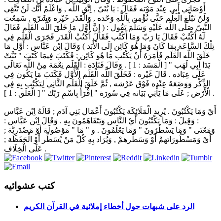
أَوْصَانِي أَبِي عِنْد مَوْته فَقَالَ : يَا بُنَيّ , اِتَّقِ اللَّه , وَاعْلَمْ أَنَّك لَنْ تَتَّقِي
وَلَنْ تَبْلُغ الْعِلْم حَتَّى تُؤْمِن بِاَللَّهِ وَحْده , وَالْقَدَر خَيْره وَشَرّه , سَمِعْت
النَّبِيّ صَلَّى اللَّه عَلَيْهِ وَسَلَّمَ يَقُول : ( إِنَّ أَوَّل مَا خَلَقَ اللَّه الْقَلَم فَقَالَ
لَهُ اُكْتُبْ فَقَالَ يَا رَبّ وَمَا أَكْتُب فَقَالَ اُكْتُبْ الْقَدَر فَجَرَى الْقَلَم فِي
تِلْكَ السَّاعَة بِمَا كَانَ وَمَا هُوَ كَائِن إِلَى الْأَبَد ) وَقَالَ اِبْن عَبَّاس : أَوَّل مَا
خَلَقَ اللَّه الْقَلَم فَأَمَرَهُ أَنْ يَكْتُب مَا هُوَ كَائِن ; فَكَتَبَ فِيمَا كَتَبَ " تَبَّتْ
يَدَا أَبِي لَهَب " [ الْمَسَد : 1 ] . وَقَالَ قَتَادَة : الْقَلَم نِعْمَة مِنْ اللَّه تَعَالَى
عَلَى عِبَاده . قَالَ غَيْره : فَخَلَقَ اللَّه الْقَلَم الْأَوَّل فَكَتَبَ مَا يَكُون فِي
الذِّكْر وَوَضَعَهُ عِنْده فَوْق عَرْشه , ثُمَّ خَلَقَ الْقَلَم الثَّانِي لِيَكْتُب بِهِ فِي
الْأَرْض ; عَلَى مَا يَأْتِي بَيَانه فِي سُورَة " اِقْرَأْ بِاسْمِ رَبّك " [ الْعَلَق : 1 ] .
أَيْ وَمَا يَكْتُبُونَ . يُرِيد الْمَلَائِكَة يَكْتُبُونَ أَعْمَال بَنِي آدَم ; قَالَهُ اِبْن عَبَّاس
: وَقِيلَ : وَمَا يَكْتُبُونَ أَيْ النَّاس وَيَتَفَاهَمُونَ بِهِ . وَقَالَ اِبْن عَبَّاس :
وَمَعْنَى " وَمَا يَسْطُرُونَ " وَمَا يَعْلَمُونَ . و " مَا " مَوْصُولَة أَوْ مَصْدَرِيَّة ;
أَيْ وَمَسْطُورَاتهمْ أَوْ وَسَطْرهمْ , وَيُرَاد بِهِ كُلّ مَنْ يُسَطِّر أَوْ الْحَفَظَة ;
عَلَى الْخِلَاف .
كتب عشوائيه
الرد على شبهات حول أخطاء إملائية في القرآن الكريم