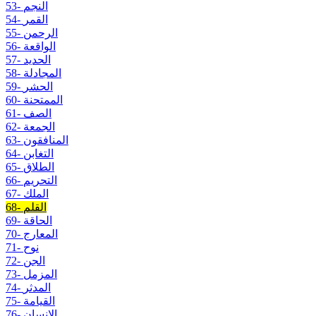
53- النجم
54- القمر
55- الرحمن
56- الواقعة
57- الحديد
58- المجادلة
59- الحشر
60- الممتحنة
61- الصف
62- الجمعة
63- المنافقون
64- التغابن
65- الطلاق
66- التحريم
67- الملك
68- القلم
69- الحاقة
70- المعارج
71- نوح
72- الجن
73- المزمل
74- المدثر
75- القيامة
76- الإنسان