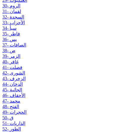
29- العنكبوت
30- الروم
31- لقمان
32- السجدة
33- الأحزاب
34- سبأ
35- فاطر
36- يس
37- الصافات
38- ص
39- الزمر
40- غافر
41- فصلت
42- الشورى
43- الزخرف
44- الدخان
45- الجاثية
46- الأحقاف
47- محمد
48- الفتح
49- الحجرات
50- ق
51- الذاريات
52- الطور