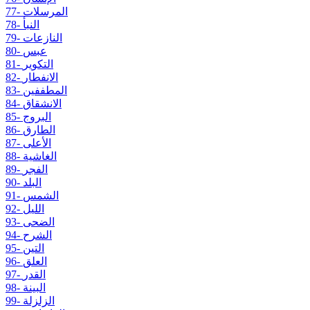
77- المرسلات
78- النبأ
79- النازعات
80- عبس
81- التكوير
82- الانفطار
83- المطففين
84- الانشقاق
85- البروج
86- الطارق
87- الأعلى
88- الغاشية
89- الفجر
90- البلد
91- الشمس
92- الليل
93- الضحى
94- الشرح
95- التين
96- العلق
97- القدر
98- البينة
99- الزلزلة