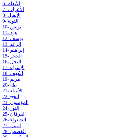
6- الأنعام
7- الأعراف
8- الأنفال
9- التوبة
10- يونس
11- هود
12- يوسف
13- الرعد
14- إبراهيم
15- الحجر
16- النحل
17- الإسراء
18- الكهف
19- مريم
20- طه
21- الأنبياء
22- الحج
23- المؤمنون
24- النور
25- الفرقان
26- الشعراء
27- النمل
28- القصص