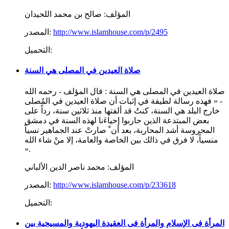
المؤلف:
صالح بن محمد اللحيدان
http://www.islamhouse.com/p/2495
المصدر:
التحميل:
صلاة العيدين في المصلى هي السنة
صلاة العيدين في المصلى هي السنة : قال المؤلف - رحمه الله
- « فهذه رسالة لطيفة في إثبات أن صلاة العيدين في المُصلى
خارج البلد هي السنة، كنتُ قد ألفتها منذ ثلاثين سنة، رداً على
بعض المبتدعة الذين حاربوا إحياءَنا لهذه السنة في دمشق
المحروسة أشد المحاربة، بعد أن ْ صارتْ عند الجماهير نسياً
منسياً، لا فرق في ذالك بين الخاصة والعامة، إلا منْ شاء الله
».
المؤلف:
محمد ناصر الدين الألباني
http://www.islamhouse.com/p/233618
المصدر:
التحميل:
المرأة فى الإسلام والمرأة فى العقيدة اليهودية والمسيحية بين