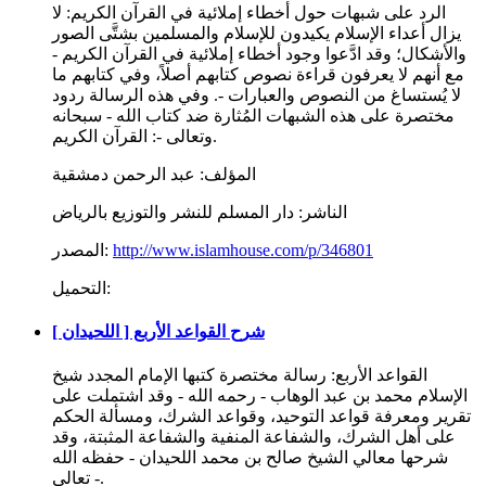
الرد على شبهات حول أخطاء إملائية في القرآن الكريم: لا
يزال أعداء الإسلام يكيدون للإسلام والمسلمين بشتَّى الصور
والأشكال؛ وقد ادَّعوا وجود أخطاء إملائية في القرآن الكريم -
مع أنهم لا يعرفون قراءة نصوص كتابهم أصلاً، وفي كتابهم ما
لا يُستساغ من النصوص والعبارات -. وفي هذه الرسالة ردود
مختصرة على هذه الشبهات المُثارة ضد كتاب الله - سبحانه
وتعالى -: القرآن الكريم.
المؤلف:
عبد الرحمن دمشقية
الناشر:
دار المسلم للنشر والتوزيع بالرياض
http://www.islamhouse.com/p/346801
المصدر:
التحميل:
شرح القواعد الأربع [ اللحيدان ]
القواعد الأربع: رسالة مختصرة كتبها الإمام المجدد شيخ
الإسلام محمد بن عبد الوهاب - رحمه الله - وقد اشتملت على
تقرير ومعرفة قواعد التوحيد، وقواعد الشرك، ومسألة الحكم
على أهل الشرك، والشفاعة المنفية والشفاعة المثبتة، وقد
شرحها معالي الشيخ صالح بن محمد اللحيدان - حفظه الله
تعالى -.