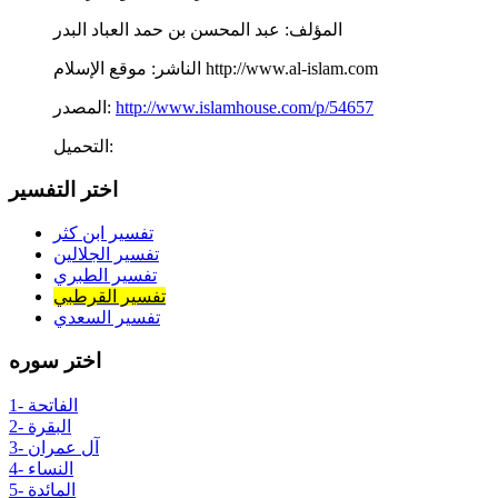
المؤلف:
عبد المحسن بن حمد العباد البدر
موقع الإسلام http://www.al-islam.com
الناشر:
http://www.islamhouse.com/p/54657
المصدر:
التحميل:
اختر التفسير
تفسير ابن كثر
تفسير الجلالين
تفسير الطبري
تفسير القرطبي
تفسير السعدي
اختر سوره
1- الفاتحة
2- البقرة
3- آل عمران
4- النساء
5- المائدة