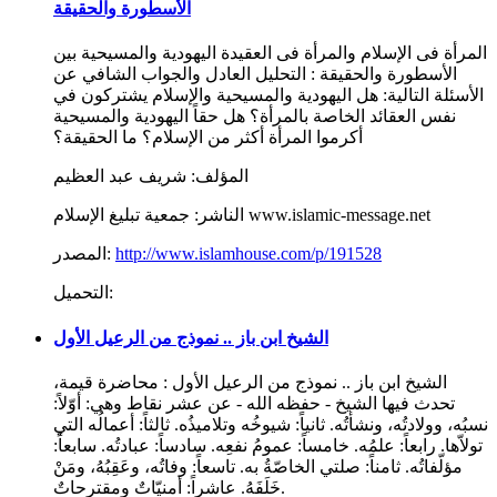
الأسطورة والحقيقة
المرأة فى الإسلام والمرأة فى العقيدة اليهودية والمسيحية بين
الأسطورة والحقيقة : التحليل العادل والجواب الشافي عن
الأسئلة التالية: هل اليهودية والمسيحية والإسلام يشتركون في
نفس العقائد الخاصة بالمرأة؟ هل حقاً اليهودية والمسيحية
أكرموا المرأة أكثر من الإسلام؟ ما الحقيقة؟
المؤلف:
شريف عبد العظيم
جمعية تبليغ الإسلام www.islamic-message.net
الناشر:
http://www.islamhouse.com/p/191528
المصدر:
التحميل:
الشيخ ابن باز .. نموذج من الرعيل الأول
الشيخ ابن باز .. نموذج من الرعيل الأول : محاضرة قيمة،
تحدث فيها الشيخ - حفظه الله - عن عشر نقاط وهي: أوّلاً:
نسبُه، وولادتُه، ونشأتُه. ثانياً: شيوخُه وتلاميذُه. ثالثاً: أعمالُه التي
تولاّها. رابعاً: علمُه. خامساً: عمومُ نفعِه. سادساً: عبادتُه. سابعاً:
مؤلّفاتُه. ثامناً: صلتي الخاصّةُ به. تاسعاً: وفاتُه، وعَقِبُهُ، ومَنْ
خَلَفَهُ. عاشراً: أمنيّاتٌ ومقترحاتٌ.