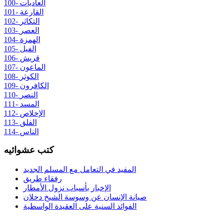
100- العاديات
101- القارعة
102- التكاثر
103- العصر
104- الهمزة
105- الفيل
106- قريش
107- الماعون
108- الكوثر
109- الكافرون
110- النصر
111- المسد
112- الإخلاص
113- الفلق
114- الناس
كتب عشوائيه
المفيد في التعامل مع المسلم الجديد
رفقاء طريق
الإخبار بأسباب نزول الأمطار
صيانة الإنسان عن وسوسة الشيخ دحلان
الفوائد السنية على العقيدة الواسطية