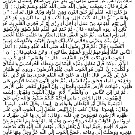
مَالِك بْن أَنَس عَنْ سُمَيّ مَوْلَى أَبِي بَكْر عَنْ أَبِي صَالِح السَّمَّان عَنْ أَبِي
هُرَيْرَة قَالَ : سَمِعْت رَسُول اللَّه صَلَّى اللَّه عَلَيْهِ وَسَلَّمَ يَقُول : ( أَوَّل
مَا خَلَقَ اللَّه الْقَلَم ثُمَّ خَلَقَ النُّون وَهِيَ الدَّوَاة وَذَلِكَ قَوْل تَعَالَى : " ن
وَالْقَلَم " ثُمَّ قَالَ لَهُ اُكْتُبْ قَالَ : وَمَا أَكْتُب قَالَ : مَا كَانَ وَمَا هُوَ كَائِن
إِلَى يَوْم الْقِيَامَة مِنْ عَمَل أَوْ أَجَل أَوْ رِزْق أَوْ أَثَر فَجَرَى الْقَلَم بِمَا هُوَ
كَائِن إِلَى يَوْم الْقِيَامَة - قَالَ - ثُمَّ خَتَمَ فَم الْقَلَم فَلَمْ يَنْطِق وَلَا يَنْطِق
إِلَى يَوْم الْقِيَامَة . ثُمَّ خَلَقَ الْعَقْل فَقَالَ الْجَبَّار مَا خَلَقْت خَلْقًا أَعْجَبَ
إِلَيَّ مِنْك وَعِزَّتِي وَجَلَالِي لَأُكْمِلَنَّك فِيمَنْ أَحْبَبْت وَلَأُنْقِصَنَّك فِيمَنْ
أَبْغَضْت ) قَالَ : ثُمَّ قَالَ رَسُول اللَّه صَلَّى اللَّه عَلَيْهِ وَسَلَّمَ : ( أَكْمَل
النَّاس عَقْلًا أَطْوَعهمْ لِلَّهِ وَأَعْمَلهُمْ بِطَاعَتِهِ ) . وَعَنْ مُجَاهِد قَالَ : " ن "
الْحُوت الَّذِي تَحْت الْأَرْض السَّابِعَة . قَالَ : " وَالْقَلَم " الَّذِي كُتِبَ بِهِ
الذِّكْر . وَكَذَا قَالَ مُقَاتِل وَمُرَّة الْهَمْدَانِيّ وَعَطَاء الْخُرَاسَانِيّ وَالسُّدِّيّ
وَالْكَلْبِيّ : إِنَّ النُّون هُوَ الْحُوت الَّذِي عَلَيْهِ الْأَرَضُونَ . وَرَوَى أَبُو ظَبْيَان
عَنْ اِبْن عَبَّاس قَالَ : أَوَّل مَا خَلَقَ اللَّه الْقَلَم فَجَرَى بِمَا هُوَ كَائِن , ثُمَّ
رَفَعَ بُخَار الْمَاء فَخَلَقَ مِنْهُ السَّمَاء , ثُمَّ خَلَقَ النُّون فَبَسَطَ الْأَرْض عَلَى
ظَهْره , فَمَادَتْ الْأَرْض فَأُثْبِتَتْ بِالْجِبَالِ , وَإِنَّ الْجِبَال لَتَفْخَر عَلَى الْأَرْض
. ثُمَّ قَرَأَ اِبْن عَبَّاس " ن وَالْقَلَم " الْآيَة . وَقَالَ الْكَلْبِيّ وَمُقَاتِل : اِسْمه
الْبَهْمُوت . قَالَ الرَّاجِز : مَالِي أَرَاكُمْ كُلّكُمْ سُكُوتًا وَاَللَّه رَبِّي خَلَقَ
الْبَهْمُوتَا وَقَالَ أَبُو الْيَقْظَان وَالْوَاقِدِيّ : ليوثا . وَقَالَ كَعْب : لوثوثا .
وَقَالَ : بلهموثا . وَقَالَ كَعْب : إِنَّ إِبْلِيس تَغَلْغَلَ إِلَى الْحُوت الَّذِي عَلَى
ظَهْره الْأَرَضُونَ فَوَسْوَسَ فِي قَلْبه , وَقَالَ : أَتَدْرِي مَا عَلَى ظَهْرك يَا
لوثوثا مِنْ الدَّوَابّ وَالشَّجَر وَالْأَرَضِينَ وَغَيْرهَا , لَوْ لَفَظْتهمْ أَلْقَيْتهمْ عَنْ
ظَهْرك أَجْمَع ; فَهَمَّ ليوثا أَنْ يَفْعَل ذَلِكَ , فَبَعَثَ اللَّه إِلَيْهِ دَابَّة فَدَخَلَتْ
مَنْخِره وَوَصَلَتْ إِلَى دِمَاغه , فَضَجَّ الْحُوت إِلَى اللَّه عَزَّ وَجَلَّ مِنْهَا فَأَذِنَ