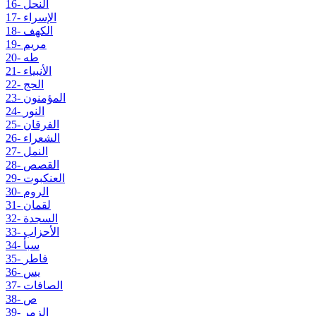
16- النحل
17- الإسراء
18- الكهف
19- مريم
20- طه
21- الأنبياء
22- الحج
23- المؤمنون
24- النور
25- الفرقان
26- الشعراء
27- النمل
28- القصص
29- العنكبوت
30- الروم
31- لقمان
32- السجدة
33- الأحزاب
34- سبأ
35- فاطر
36- يس
37- الصافات
38- ص
39- الزمر