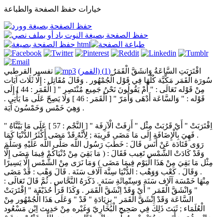
خيارات حفظ الصفحة والطباعة
اقْتَرَبَتِ السَّاعَةُ وَانشَقَّ الْقَمَرُ
(1) (القمر)
تفسير القرطبي
سُورَة الْقَمَر مَكِّيَّة كُلّهَا فِي قَوْل الْجُمْهُور . وَقَالَ مُقَاتِل : إِلَّا ثَلَاث آيَات
مِنْ قَوْله تَعَالَى : " أَمْ يَقُولُونَ نَحْنُ جَمِيع مُنْتَصِر " [ الْقَمَر : 44 ] إِلَى
قَوْله : " وَالسَّاعَة أَدْهَى وَأَمَرّ " [ الْقَمَر : 46 ] وَلَا يَصِحّ عَلَى مَا يَأْتِي .
وَهِيَ خَمْس وَخَمْسُونَ آيَة .
" اِقْتَرَبَتْ " أَيْ قَرُبَتْ مِثْل " أَزِفَتْ الْآزِفَة " [ النَّجْم : 57 ] عَلَى مَا بَيَّنَّاهُ
. فَهِيَ بِالْإِضَافَةِ إِلَى مَا مَضَى قَرِيبَة ; لِأَنَّهُ قَدْ مَضَى أَكْثَرُ الدُّنْيَا كَمَا
رَوَى قَتَادَة عَنْ أَنَس قَالَ : خَطَبَ رَسُول اللَّه صَلَّى اللَّه عَلَيْهِ وَسَلَّمَ
وَقَدْ كَادَتْ الشَّمْس تَغِيب فَقَالَ : ( مَا بَقِيَ مِنْ دُنْيَاكُمْ فِيمَا مَضَى إِلَّا
مِثْل مَا بَقِيَ مِنْ هَذَا الْيَوْم فِيمَا مَضَى ) وَمَا نَرَى مِنْ الشَّمْس إِلَّا يَسِيرًا
. وَقَالَ . كَعْب وَوَهْب : الدُّنْيَا سِتَّة آلَاف سَنَة . قَالَ وَهْب : قَدْ مَضَى
مِنْهَا خَمْسَة آلَاف سَنَة وَسِتّمِائَةِ سَنَة . ذَكَرَهُ النَّحَّاس . ثُمَّ قَالَ تَعَالَى :
" وَانْشَقَّ الْقَمَر " أَيْ وَقَدْ اِنْشَقَّ الْقَمَر . وَكَذَا قَرَأَ حُذَيْفَة " اِقْتَرَبَتْ
السَّاعَة وَقَدْ اِنْشَقَّ الْقَمَر " بِزِيَادَةِ " قَدْ " وَعَلَى هَذَا الْجُمْهُور مِنْ
الْعُلَمَاء ; ثَبَتَ ذَلِكَ فِي صَحِيح الْبُخَارِيّ وَغَيْره مِنْ حَدِيث اِبْن مَسْعُود