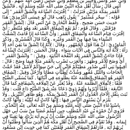
وَابْن عُمَر وَأَنَس وَجُبَيْر بْن مُطْعِم وَابْن عَبَّاس رَضِيَ اللَّه عَنْهُمْ . وَعَنْ
أَنَس قَالَ : سَأَلَ أَهْل مَكَّة النَّبِيّ صَلَّى اللَّه عَلَيْهِ وَسَلَّمَ آيَة , فَانْشَقَّ
الْقَمَر بِمَكَّة مَرَّتَيْنِ فَنَزَلَتْ : " اِقْتَرَبَتْ السَّاعَة وَانْشَقَّ الْقَمَر " إِلَى
قَوْله : " سِحْر مُسْتَمِرّ " يَقُول ذَاهِب قَالَ أَبُو عِيسَى التِّرْمِذِيّ : هَذَا
حَدِيث حَسَن صَحِيح . وَلَفْظ الْبُخَارِيّ عَنْ أَنَس قَالَ : اِنْشَقَّ الْقَمَر
فِرْقَتَيْنِ . وَقَالَ قَوْم : لَمْ يَقَع اِنْشِقَاق الْقَمَر بَعْد وَهُوَ مُنْتَظَر ; أَيْ
اِقْتَرَبَ قِيَام السَّاعَة وَانْشِقَاق الْقَمَر ; وَأَنَّ السَّاعَة إِذَا قَامَتْ اِنْشَقَّتْ
السَّمَاء بِمَا فِيهَا مِنْ الْقَمَر وَغَيْره . وَكَذَا قَالَ الْقُشَيْرِيّ . وَذَكَرَ
الْمَاوَرْدِيّ : أَنَّ هَذَا قَوْل الْجُمْهُور , وَقَالَ : لِأَنَّهُ إِذَا اِنْشَقَّ مَا بَقِيَ أَحَد إِلَّا
رَآهُ ; لِأَنَّهُ آيَة وَالنَّاس فِي الْآيَات سَوَاء . وَقَالَ الْحَسَن : اِقْتَرَبَتْ السَّاعَة
فَإِذَا جَاءَتْ اِنْشَقَّ الْقَمَر بَعْد النَّفْخَة الثَّانِيَة . وَقِيلَ : " وَانْشَقَّ الْقَمَر "
أَيْ وَضَحَ الْأَمْر وَظَهَرَ ; وَالْعَرَب تَضْرِب بِالْقَمَرِ مَثَلًا فِيمَا وَضَحَ ; قَالَ :
أَقِيمُوا بَنِي أُمِّي صُدُور مَطِيّكُمْ فَإِنِّي إِلَى حَيّ سِوَاكُمْ لَأَمْيَلُ فَقَدْ حُمَّتْ
الْحَاجَات وَاللَّيْل مُقْمِر وَشُدَّتْ لِطَيَّاتٍ مَطَايَا وَأَرْحُلُ وَقِيلَ : اِنْشِقَاق
الْقَمَر هُوَ اِنْشِقَاق الظُّلْمَة عَنْهُ بِطُلُوعِهِ فِي أَثْنَائِهَا , كَمَا يُسَمَّى الصُّبْح
فَلْقًا ; لِانْفِلَاقِ الظُّلْمَة عَنْهُ . وَقَدْ يُعَبَّر عَنْ اِنْفِلَاقه بِانْشِقَاقِهِ كَمَا قَالَ
النَّابِغَة : فَلَمَّا أَدْبَرُوا وَلَهُمْ دَوِيّ دَعَانَا عِنْد شَقّ الصُّبْح دَاعِ قُلْت : وَقَدْ
ثَبَتَ بِنَقْلِ الْآحَاد الْعُدُول أَنَّ الْقَمَر اِنْشَقَّ بِمَكَّة , وَهُوَ ظَاهِر التَّنْزِيل , وَلَا
يَلْزَم أَنْ يَسْتَوِي النَّاس فِيهَا ; لِأَنَّهَا كَانَتْ آيَة لَيْلِيَّة ; وَأَنَّهَا كَانَتْ
بِاسْتِدْعَاءِ النَّبِيّ صَلَّى اللَّه عَلَيْهِ وَسَلَّمَ مِنْ اللَّه تَعَالَى عِنْد التَّحَدِّي .
فَرُوِيَ أَنَّ حَمْزَة بْن عَبْد الْمُطَّلِب حِين أَسْلَمَ غَضَبًا مِنْ سَبّ أَبِي جَهْل
الرَّسُول صَلَّى اللَّه عَلَيْهِ وَسَلَّمَ طَلَبَ أَنْ يُرِيه آيَة يَزْدَاد بِهَا يَقِينًا فِي
إِيمَانه . وَقَدْ تَقَدَّمَ فِي الصَّحِيح أَنَّ أَهْل مَكَّة هُمْ الَّذِينَ سَأَلُوا وَطَلَبُوا أَنْ
يُرِيَهُمْ آيَة , فَأَرَاهُمْ اِنْشِقَاق الْقَمَر فَلْقَتَيْنِ كَمَا فِي حَدِيث اِبْن مَسْعُود