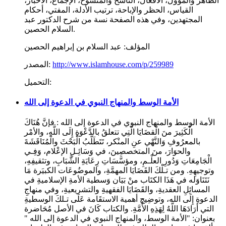
الظاهر والمؤول، الأفعال، الناسخ والمنسوخ، الإجماع، الأخبار،
القياس، الحظر والإباحة، ترتيب الأدلة، المفتي، أحكام
المجتهدين، وفي هذه الصفحة نسة من شرح الدكتور عبد
السلام الحصين.
المؤلف:
عبد السلام بن إبراهيم الحصين
http://www.islamhouse.com/p/259989
المصدر:
التحميل:
الأمة الوسط والمنهاج النبوي في الدعوة إلى الله
الأمة الوسط والمنهاج النبوي في الدعوة إلى الله : فإنَّ هُنَاكَ
الْكَثِيرَ منَ الْقضَايَا الَّتِي تتعلقُ بالدَّعْوَةِ إِلَى اللَّهِ، والأمْر
بالمعرُوفِ وَالنَّهْي عنِ المنْكر، تَتَطَلَّبُ الْبَحْثَ والْمُنَاقَشَةَ
والحوَارَ، منَ المتخصصِينَ، في وَسَائِـلِ الإعْلام، وَفِـي
الْجَامِعَاتِ وَدُورِ العلْـمِ، ومؤسَّسَاتِ رِعَايَةِ الشَّبَابِ، وتثقيفِهِ،
وتوجيهِهِ. ومن تـلْكَ القَضَايَا المهمَّةِ، والموضُوعَات الكبيَرة مَا
نَتَنَاوَله في هَذَا الكتَاب منْ بَيَان وَسطية الأمةِ الإسلاميةِ في
المسائِلِ العقديةِ، والقَضَايَا الفقهيةِ والتشريعيةِ، وفي منهاجِ
الدعوةِ إِلَى الله، وتوضِيح أهمية الاستقَامة عَلَى تـلكَ الوسطيةِ
التي أرَادَهَا اللَّهُ لِهَذِهِ الأُمَّةِ. والكتاب كَانَ في الأصل مُحَاضرة
بعنوان: "الأمة الوسط، والمنهاج النبوي في الدعوة إلى الله "