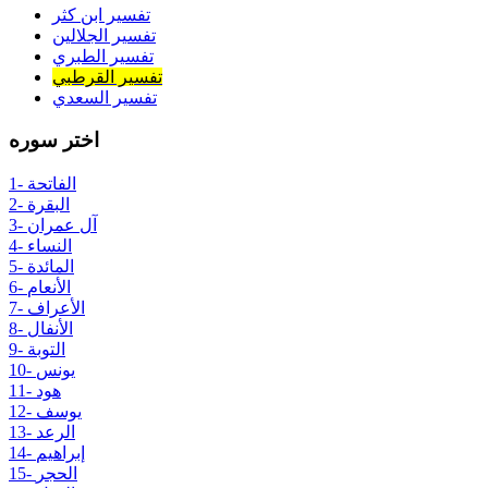
تفسير ابن كثر
تفسير الجلالين
تفسير الطبري
تفسير القرطبي
تفسير السعدي
اختر سوره
1- الفاتحة
2- البقرة
3- آل عمران
4- النساء
5- المائدة
6- الأنعام
7- الأعراف
8- الأنفال
9- التوبة
10- يونس
11- هود
12- يوسف
13- الرعد
14- إبراهيم
15- الحجر