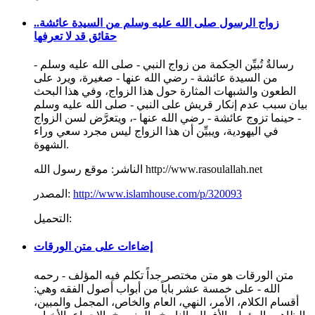
زواج الرسول صلى الله عليه وسلم من السيدة عائشة..
حقائق قد لا تعرفها
رسالةٌ تُبيِّن الحِكمة من زواج النبي - صلى الله عليه وسلم -
من السيدة عائشة - رضي الله عنها - صغيرة، ويرد على
الطعون والشبهات المثارة حول هذا الزواج، وفي هذا البحث
بيان سبب عدم إنكار قريش على النبي - صلى الله عليه وسلم
- حينما تزوج عائشة - رضي الله عنها -، ويتعرَّض لسن الزواج
في اليهودية، ويبيِّن أن هذا الزواج ليس مجرد سعي وراء
الشهوة.
موقع رسول الله http://www.rasoulallah.net
الناشر:
http://www.islamhouse.com/p/320093
المصدر:
التحميل:
إضاءات على متن الورقات
متن الورقات هو متن مختصر جداً تكلم فيه المؤلف - رحمه
الله - على خمسة عشر باباً من أبواب أصول الفقه وهي:
أقسام الكلام، الأمر، النهي، العام والخاص، المجمل والمبين،