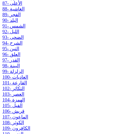
87- الأعلى
88- الغاشية
89- الفجر
90- البلد
91- الشمس
92- الليل
93- الضحى
94- الشرح
95- التين
96- العلق
97- القدر
98- البينة
99- الزلزلة
100- العاديات
101- القارعة
102- التكاثر
103- العصر
104- الهمزة
105- الفيل
106- قريش
107- الماعون
108- الكوثر
109- الكافرون
110- النصر