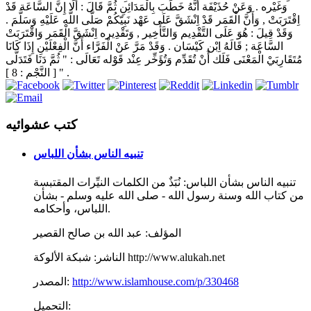
وَغَيْره . وَعَنْ حُذَيْفَة أَنَّهُ خَطَبَ بِالْمَدَائِنِ ثُمَّ قَالَ : أَلَا إِنَّ السَّاعَة قَدْ
اِقْتَرَبَتْ , وَأَنَّ الْقَمَر قَدْ اِنْشَقَّ عَلَى عَهْد نَبِيّكُمْ صَلَّى اللَّه عَلَيْهِ وَسَلَّمَ .
وَقَدْ قِيلَ : هُوَ عَلَى التَّقْدِيم وَالتَّأْخِير , وَتَقْدِيره اِنْشَقَّ الْقَمَر وَاقْتَرَبَتْ
السَّاعَة ; قَالَهُ اِبْن كَيْسَان . وَقَدْ مَرَّ عَنْ الْفَرَّاء أَنَّ الْفِعْلَيْنِ إِذَا كَانَا
مُتَقَارِبَيْ الْمَعْنَى فَلَك أَنْ تُقَدِّم وَتُؤَخِّر عِنْد قَوْله تَعَالَى : " ثُمَّ دَنَا فَتَدَلَّى
" [ النَّجْم : 8 ] .
كتب عشوائيه
تنبيه الناس بشأن اللباس
تنبيه الناس بشأن اللباس: نُبَذٌ من الكلمات النيِّرات المقتبسة
من كتاب الله وسنة رسول الله - صلى الله عليه وسلم - بشأن
اللباس، وأحكامه.
المؤلف:
عبد الله بن صالح القصير
شبكة الألوكة http://www.alukah.net
الناشر:
http://www.islamhouse.com/p/330468
المصدر:
التحميل: