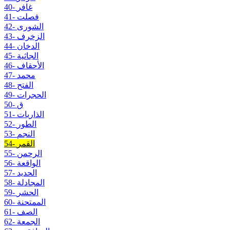
40- غافر
41- فصلت
42- الشورى
43- الزخرف
44- الدخان
45- الجاثية
46- الأحقاف
47- محمد
48- الفتح
49- الحجرات
50- ق
51- الذاريات
52- الطور
53- النجم
54- القمر
55- الرحمن
56- الواقعة
57- الحديد
58- المجادلة
59- الحشر
60- الممتحنة
61- الصف
62- الجمعة