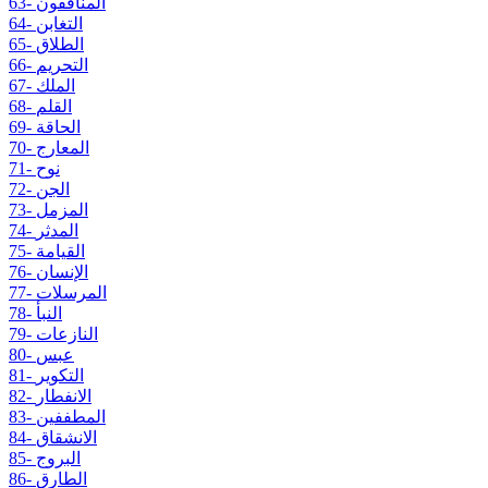
63- المنافقون
64- التغابن
65- الطلاق
66- التحريم
67- الملك
68- القلم
69- الحاقة
70- المعارج
71- نوح
72- الجن
73- المزمل
74- المدثر
75- القيامة
76- الإنسان
77- المرسلات
78- النبأ
79- النازعات
80- عبس
81- التكوير
82- الانفطار
83- المطففين
84- الانشقاق
85- البروج
86- الطارق