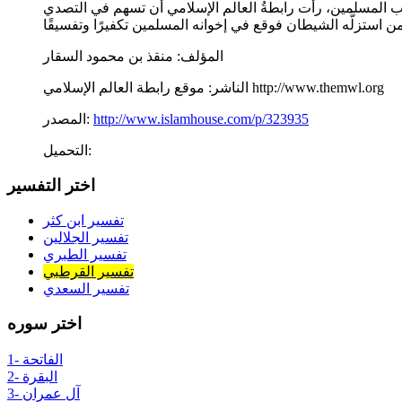
شباب المسلمين، رأت رابطةُ العالم الإسلامي أن تسهم في التصدي
المؤلف:
منقذ بن محمود السقار
موقع رابطة العالم الإسلامي http://www.themwl.org
الناشر:
http://www.islamhouse.com/p/323935
المصدر:
التحميل:
اختر التفسير
تفسير ابن كثر
تفسير الجلالين
تفسير الطبري
تفسير القرطبي
تفسير السعدي
اختر سوره
1- الفاتحة
2- البقرة
3- آل عمران