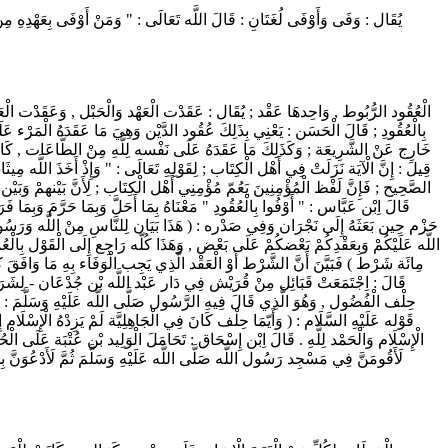
الْعُقُود الرُّبُوط , وَاحِدهَا عَقْد ; يُقَال : عَقَدْت الْعَهْد وَالْحَبْل , وَعَقَدْت الْعَسَل
بِالْعُقُودِ ; قَالَ الْحَسَن : يَعْنِي بِذَلِكَ عُقُود الدَّيْن وَهِيَ مَا عَقَدَهُ الْمَرْء ع
خَارِج عَنْ الشَّرِيعَة ; وَكَذَلِكَ مَا عَقَدَهُ عَلَى نَفْسه لِلَّهِ مِنْ الطَّاعَات , كَالْحَجِّ و
الصَّحِيح ; فَإِنَّ لَفْظ الْمُؤْمِنِينَ يَعُمّ مُؤْمِنِي أَهْل الْكِتَاب ; لِأَنَّ بَيْنهمْ وَبَيْن
قَالَ اِبْن عَبَّاس : " أَوْفُوا بِالْعُقُودِ " مَعْنَاهُ بِمَا أَحَلَّ وَبِمَا حَرَّمَ وَبِم
اللَّه عَلَيْكُمْ وَبِعَقْدِكُمْ بَعْضكُمْ عَلَى بَعْض , وَهَذَا كُلّه رَاجِع إِلَى الْقَوْل بِا
مِائَة شَرْط ) فَبَيَّنَ أَنَّ الشَّرْط أَوْ الْعَقْد الَّذِي يَجِب الْوَفَاء بِهِ مَا وَافَقَ كِت
قَالَ : اِجْتَمَعَتْ قَبَائِل مِنْ قُرَيْش فِي دَار عَبْد اللَّه بْن جُدْعَان - لِشَرَفِهِ و
حِلْف الْفُضُول , وَهُوَ الَّذِي قَالَ فِيهِ الرَّسُول صَلَّى اللَّه عَلَيْهِ وَسَلَّمَ : ( 
قَوْله عَلَيْهِ السَّلَام : ( وَأَيّمَا حِلْف كَانَ فِي الْجَاهِلِيَّة لَمْ يَزِدْهُ الْإِسْلَام
الْإِسْلَام وَالْحَمْد لِلَّهِ . قَالَ اِبْن إِسْحَاق : تَحَامَلَ الْوَلِيد بْن عُتْبَة عَلَى الْحُ
لَأَقُومَنَّ فِي مَسْجِد رَسُول اللَّه صَلَّى اللَّه عَلَيْهِ وَسَلَّمَ ثُمَّ لَأَدْعُوَنَّ بِ