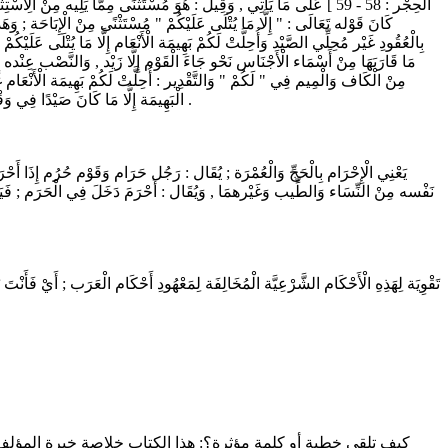
الْحِجْر : 58 - 59 ] عَلَى مَا يَأْتِي , وَقِيلَ : هُوَ مُسْتَثْنًى مِمَّا يَلِيه مِ
كَانَ قَوْله تَعَالَى : " إِلَّا مَا يُتْلَى عَلَيْكُمْ " مُسْتَثْنًى مِنْ الْإِبَاحَة ; وَهَ
بِالْعُقُودِ غَيْر مُحِلِّي الصَّيْد وَأُحِلَّتْ لَكُمْ بَهِيمَة الْأَنْعَام إِلَّا مَا يُتْلَى عَلَيْك
مَا قَارَبَهَا مِنْ أَسْمَاء الْأَجْنَاس نَحْو جَاءَ الْقَوْم إِلَّا زَيْد , وَالنَّصْب عِنْده 
مِنْ الْكَاف وَالْمِيم فِي " لَكُمْ " وَالتَّقْدِير : أُحِلَّتْ لَكُمْ بَهِيمَة الْأَنْعَام غ
الْبَهِيمَة إِلَّا مَا كَانَ صَيْدًا فِي وَقْت الْإِحْرَام ; كَمَا تَقُول : أَحْلَلْت لَك كَذَا غَيْر مُبِيح لَك يَوْم الْجُمُعَة . فَإِذَا قُلْت يَرْجِع إِلَى النَّاس فَالْمَعْنَى : غَيْر مُحِلِّينَ الصَّيْد , فَحُذِفَتْ النُّون تَخْفِيفًا .
يَعْنِي الْإِحْرَام بِالْحَجِّ وَالْعُمْرَة ; يُقَال : رَجُل حَرَام وَقَوْم حُرُم إِذَا أَحْرَ
نَفْسه مِنْ النِّسَاء وَالطِّيب وَغَيْرهمَا , وَيُقَال : أَحْرَمَ دَخَلَ فِي الْحَرَم ; فَيَ
كيف تلقي خطبة أو كلمة مؤثرة؟: هذا الكتاب خلاصة خبرة المؤل