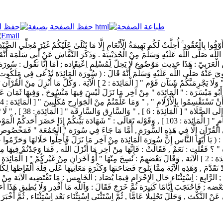
 أَوْفُوا بِالْعُقُودِ ۚ أُحِلَّتْ لَكُم بَهِيمَةُ الْأَنْعَامِ إِلَّا مَا يُتْلَىٰ عَلَيْكُمْ غَيْرَ مُحِلِّي الصَّيْد
َّه صَلَّى اللَّه عَلَيْهِ وَسَلَّمَ مِنْ الْحُدَيْبِيَة . وَذَكَرَ النَّقَّاش عَنْ أَبِي سَلَمَة أَنَّهُ
ن الْعَرَبِيّ : هَذَا حَدِيث مَوْضُوع لَا يَحِلّ لِمُسْلِمٍ اِعْتِقَاده ; أَمَا إِنَّا نَقُول : سُورَة "
رُوِيَ عَنْهُ صَلَّى اللَّه عَلَيْهِ وَسَلَّمَ أَنَّهُ قَالَ : ( سُورَة الْمَائِدَة تُدْعَى فِي مَلَكُو
مَا نَزَلَ فِي حَجَّة الْوَدَاع , وَمِنْهَا مَا أُنْزِلَ عَام الْفَتْح وَهُوَ قَوْله تَعَالَى : " 
َ أَبُو مَيْسَرَة : " الْمَائِدَة " مِنْ آخِر مَا نَزَلَ لَيْسَ فِيهَا مَنْسُوخ , وَفِيهَا ثَمَان عَ
لصَّلَاة " [ الْمَائِدَة : 58 ] لَيْسَ لِلْأَذَانِ ذِكْر فِي الْقُرْآن إِلَّا فِي هَذِهِ السُّورَة , أَمَّا مَا جَاءَ فِي سُورَ
َ : ( يَا أَيّهَا النَّاس إِنَّ سُورَة الْمَائِدَة مِنْ آخِر مَا نَزَلَ فَأَحِلُّوا حَلَالهَا وَحَرِّمُ
فَقُلْت : نَعَمْ , فَقَالَتْ : فَإِنَّهَا مِنْ آخِر مَا أَنْزَلَ اللَّه , فَمَا وَجَدْتُمْ فِيهَا مِن
خُرِّجَ عَلَى الْأَكْثَر , وَقَدْ تَقَدَّمَ , وَهَذِهِ الْآيَة مِمَّا تَلُوح فَصَاحَتهَا وَكَثْرَة مَعَانِيهَا عَلَى قِلَّة أ
ذَلِكَ ; الرَّابِع : اِسْتِثْنَاء حَال الْإِحْرَام فِيمَا يُصَاد ; الْخَامِس : مَا تَقْتَضِيه الْآيَة مِ
ل بَعْضه ; فَاحْتَجَبَ أَيَّامًا كَثِيرَة ثُمَّ خَرَجَ فَقَالَ : وَاَللَّه مَا أَقْدِر وَلَا يُطِيق هَ