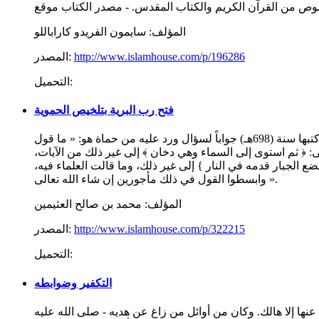
المؤلف:
سايمون الفريدو كاراباللو
http://www.islamhouse.com/p/196286
المصدر:
التحميل:
فتح رب البرية بتلخيص الحموية
الفتوى الحموية الكبرى لشيخ الإسلام ابن تيمية - رحمه الله تعالى : رسالة عظيمة في تقرير مذهب السلف في صفات الله - جل وعلا - كتبها سنة (698هـ) جواباً لسؤال ورد عليه من حماة هو: « ما قول
: ﴿ ثم استوى إلى السماء وهي دخان ﴾ إلى غير ذلك من الآيات،
 الجبار قدمه في النار } إلى غير ذلك، وما قالت العلماء فيه،
وابسطوا القول في ذلك مأجورين إن شاء الله تعالى ».
المؤلف:
محمد بن صالح العثيمين
http://www.islamhouse.com/p/322215
المصدر:
التحميل:
التكفير وضوابطه
 عنها إلا هالك. وكان من أوائل من زاغ عن هديه - صلى الله عليه