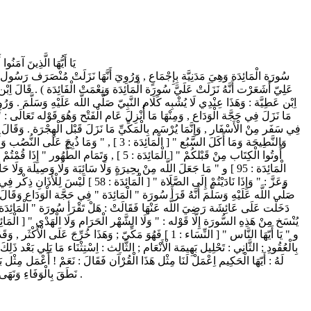
يَا أَيُّهَا الَّذِينَ آمَنُوا
سُورَة الْمَائِدَة وَهِيَ مَدَنِيَّة بِإِجْمَاعٍ , وَرُوِيَ أَنَّهَا نَزَلَتْ مُنْصَرَف رَسُول الل
عَلِيّ أَشَعَرْت أَنَّهُ نَزَلَتْ عَلَيَّ سُورَة الْمَائِدَة وَنِعْمَتْ الْفَائِدَة ) . قَالَ اِبْ
اِبْن عَطِيَّة : وَهَذَا عِنْدِي لَا يُشْبِه كَلَام النَّبِيّ صَلَّى اللَّه عَلَيْهِ وَسَلَّمَ . وَ
فِي سَفَر مِنْ الْأَسْفَار , وَإِنَّمَا يُرْسَم بِالْمَكِّيِّ مَا نَزَلَ قَبْل الْهِجْرَة . وَقَال
وَعَزَّ : " وَإِذَا نَادَيْتُمْ إِلَى ا
صَلَّى اللَّه عَلَيْهِ وَسَلَّمَ أَنَّهُ قَرَأَ سُورَة " الْمَائِدَة " فِي حَجَّة الْوَدَاع وَقَال
دَخَلْت عَلَى عَائِشَة رَضِيَ اللَّه عَنْهَا فَقَالَتْ : هَلْ تَقْرَأ سُورَة " الْمَائِدَة " ؟ 
و " يَا أَيّهَا النَّاس " [ النِّسَاء : 1 ] فَهُوَ مَكِّيّ ; وَهَذَا 
بِالْعُقُودِ ; الثَّانِي : تَحْلِيل بَهِيمَة الْأَنْعَام ; الثَّالِث : اِسْتِثْنَاء مَا يَلِي بَعْد 
لَهُ : أَيّهَا الْحَكِيم اِعْمَلْ لَنَا مِثْل هَذَا الْقُرْآن فَقَالَ : نَعَمْ ! أَعْمَل مِثْ
نَطَقَ بِالْوَفَاءِ وَنَهَى عَنْ النَّكْث , وَحَلَّلَ تَحْلِيلًا عَامًّا , ثُمَّ اِسْتَثْنَى اِسْتِثْنَاء بَعْد اِسْتِثْنَاء , ثُمَّ أَخْبَرَ عَنْ قُدْرَته وَحِكْمَته فِي سَطْرَيْنِ , وَلَا يَقْدِر أَحَد أَنْ يَأْتِيَ بِهَذَا إِلَّا فِي أَجْلَاد .