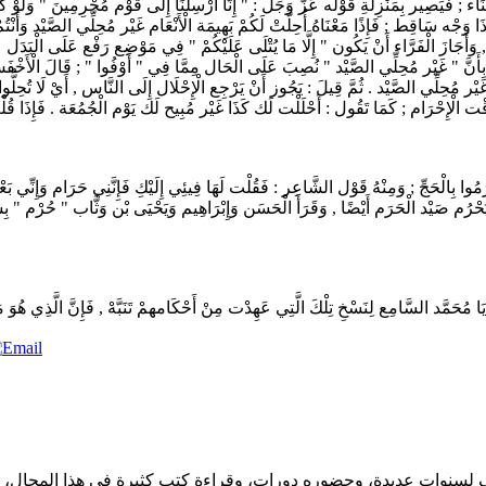
نْ الِاسْتِثْنَاء ; فَيَصِير بِمَنْزِلَةِ قَوْله عَزَّ وَجَلَّ : " إِنَّا أُرْسِلْنَا إِلَى قَوْم مُجْرِمِينَ " 
ذَا وَجْه سَاقِط ; فَإِذًا مَعْنَاهُ أُحِلَّتْ لَكُمْ بَهِيمَة الْأَنْعَام غَيْر مُحِلِّي الصَّيْد وَأَنْت
ُمْ , وَأَجَازَ الْفَرَّاء أَنْ يَكُون " إِلَّا مَا يُتْلَى عَلَيْكُمْ " فِي مَوْضِع رَفْع عَلَى الْبَدَل عَ
بِأَنَّ " غَيْر مُحِلِّي الصَّيْد " نُصِبَ عَلَى الْحَال مِمَّا فِي " أَوْفُوا " ; قَالَ الْأَخْفَش : 
َيْر مُحِلِّي الصَّيْد . ثُمَّ قِيلَ : يَجُوز أَنْ يَرْجِع الْإِحْلَال إِلَى النَّاس , أَيْ لَا تُحِلُّ
مُوا بِالْحَجِّ ; وَمِنْهُ قَوْل الشَّاعِر : فَقُلْت لَهَا فِيئِي إِلَيْكِ فَإِنَّنِي حَرَام وَإِنِّي بَ
حْرُم صَيْد الْحَرَم أَيْضًا , وَقَرَأَ الْحَسَن وَإِبْرَاهِيم وَيَحْيَى بْن وَثَّاب " حُرْم "
ف لسنوات عديدة، وحضوره دورات، وقراءة كتب كثيرة في هذا المجال،