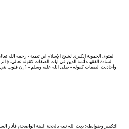
السادة الفقهاء أئمة الدين في آيات الصفات كقوله تعالى: ﴿ ا
وأحاديث الصفات كقوله - صلى الله عليه وسلم - { إن قلوب بني آد
التكفير وضوابطه: بعث الله نبيه بالحجة البينة الواضحة، فأنار ال