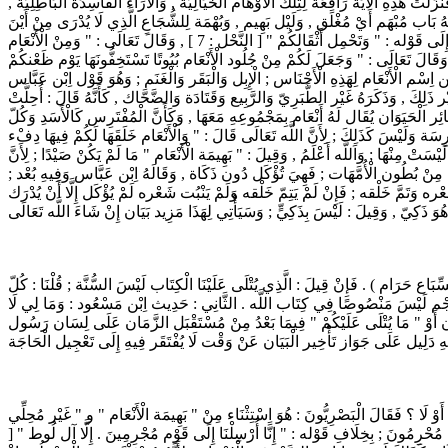
ْ هَذِهِ الْآيَة رَافِعَة لِتِلْكَ الْأَوْهَام الْخَيَالِيَّة , وَالْآرَاء الْفَاسِدَة الْبَاطِلِيَّة ,
ُ بَاب مُبْهَم أَيْ مُغْلَق , وَلَيْل بَهِيم , وَبُهْمَة لِلشُّجَاعِ الَّذِي لَا يُدْرَى مِنْ أَيْنَ
يُؤْتَى لَهُ . و " الْأَنْعَام " : الْإِبِل وَالْبَقَر وَالْغَنَم , سُمِّيَتْ بِذَلِكَ لِلِينِ مَشْيهَا ; قَالَ اللَّه تَعَالَى : " وَالْأَنْعَام خَلَقَهَا لَكُمْ فِيهَا دِفْء وَمَنَافِع " [ النَّحْل : 5 ] إِلَى قَوْله : " وَتَحْمِل أَثْقَالكُمْ " [ النَّحْل : 7 ] , وَقَالَ تَعَالَى : " وَمِنْ الْأَنْعَام
وَفَرْشًا " [ الْأَنْعَام : 142 ] يَعْنِي كِبَارًا وَصِغَارًا ; ثُمَّ بَيَّنَهَا فَقَالَ : " ثَمَانِيَة أَزْوَاج " [ الزُّمَر : 6 ] إِلَى قَوْله : " أَمْ كُنْتُمْ شُهَدَاء " [ الْبَقَرَة : 133 ] وَقَالَ تَعَالَى : " وَجَعَلَ لَكُمْ مِنْ جُلُود الْأَنْعَام بُيُوتًا تَسْتَخِفُّونَهَا يَوْم ظَعْنكُمْ
دِلَّة تُنْبِئ عَنْ تَضَمُّن اِسْم الْأَنْعَام لِهَذِهِ الْأَجْنَاس ; الْإِبِل وَالْبَقَر وَالْغَنَم ; وَهُوَ قَوْل اِبْن عَبَّاس
َلِكَ , وَذَكَرَهُ غَيْر الطَّبَرِيّ وَالرَّبِيع وَقَتَادَة وَالضَّحَّاك , كَأَنَّهُ قَالَ : أُحِلَّتْ
ِر الْحَيَوَان يُقَال لَهُ أَنْعَام بِمَجْمُوعِهِ مَعَهَا , وَكَأَنَّ الْمُفْتَرِس كَالْأَسَدِ وَكُلّ
َة وَلَيْسَ كَذَلِكَ ; لِأَنَّ اللَّه تَعَالَى قَالَ : " وَالْأَنْعَام خَلَقَهَا لَكُمْ فِيهَا دِفْء
فَ ذِكْرَهَا وَعَطَفَهَا عَلَى الْأَنْعَام دَلَّ عَلَى أَنَّهَا لَيْسَتْ مِنْهَا ; وَاَللَّه أَعْلَمُ , وَقِيلَ : " بَهِيمَة الْأَنْعَام " مَا لَمْ يَكُنْ صَيْدًا ; لِأَنَّ
ّبْح مِنْ بُطُون الْأُمَّهَات ; فَهِيَ تُؤْكَل دُون ذَكَاة , وَقَالَهُ اِبْن عَبَّاس وَفِيهِ بُعْد ;
شَعْره وَتَمَّ خَلْقه ; فَإِنْ لَمْ يَتِمّ خَلْقه وَلَمْ يَنْبُت شَعْره لَمْ يُؤْكَل إِلَّا أَنْ يُدْرَك
 وَقَوْله عَلَيْهِ الصَّلَاة وَالسَّلَام : ( وَكُلّ ذِي نَاب مِنْ السِّبَاع حَرَام ) . فَإِنْ قِيلَ : الَّذِي يُتْلَى عَلَيْنَا الْكِتَاب لَيْسَ السُّنَّة ; قُلْنَا : كُلّ
َالرَّجْم لَيْسَ مَنْصُوصًا فِي كِتَاب اللَّه . الثَّانِي : حَدِيث اِبْن مَسْعُود : وَمَا لِي لَا
ْآن أَوْ " مَا يُتْلَى عَلَيْكُمْ " فِيمَا بَعْدُ مِنْ مُسْتَقْبَل الزَّمَان عَلَى لِسَان رَسُول
وْ لَا ؟ فَقَالَ الْبَصْرِيُّونَ : هُوَ اِسْتِثْنَاء مِنْ " بَهِيمَة الْأَنْعَام " و " غَيْر مُحِلِّي
نْتُمْ مُحْرِمُونَ ; بِخِلَافِ قَوْله : " إِنَّا أُرْسِلْنَا إِلَى قَوْم مُجْرِمِينَ . إِلَّا آل لُوط " [