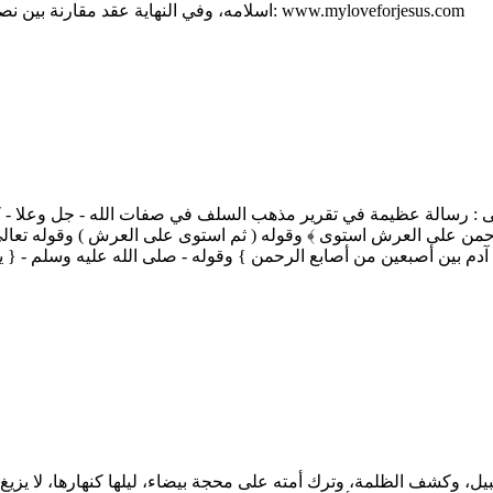
اسلامه، وفي النهاية عقد مقارنة بين نصوص من القرآن الكريم والكتاب المقدس. - مصدر الكتاب موقع: www.myloveforjesus.com
لرحمن على العرش استوى ﴾ وقوله ( ثم استوى على العرش ) وقوله تعالى
م بين أصبعين من أصابع الرحمن } وقوله - صلى الله عليه وسلم - { يضع
سبيل، وكشف الظلمة، وترك أمته على محجة بيضاء، ليلها كنهارها، لا يزيغ