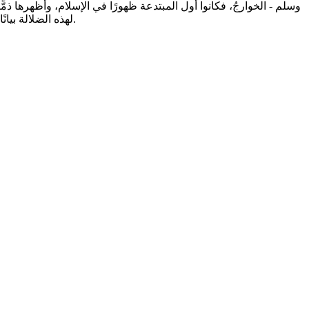
وسلم - الخوارجُ، فكانوا أول المبتدعة ظهورًا في الإسلام، وأظهرها ذم
لهذه الضلالة بيانًا للحق، وقيامًا بالواجب، ولتكون هذه الدراسة وغيرها نبراس هداية لكل من استزلَّه الشيطان فوقع في إخوانه المسلمين تكفيرًا وتفسيقًا.