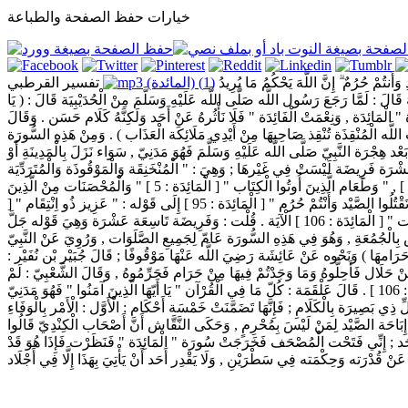
خيارات حفظ الصفحة والطباعة
ِ وَأَنتُمْ حُرُمٌ ۗ إِنَّ اللَّهَ يَحْكُمُ مَا يُرِيدُ
(1) (المائدة)
تفسير القرطبي
 قَالَ : لَمَّا رَجَعَ رَسُول اللَّه صَلَّى اللَّه عَلَيْهِ وَسَلَّمَ مِنْ الْحُدَيْبِيَة قَالَ : ( يَا
 الْمَائِدَة , وَنِعْمَتْ الْفَائِدَة " فَلَا نَأْثُرهُ عَنْ أَحَد وَلَكِنَّهُ كَلَام حَسَن . وَقَالَ
ت اللَّه الْمُنْقِذَة تُنْقِذ صَاحِبهَا مِنْ أَيْدِي مَلَائِكَة الْعَذَاب ) . وَمِنْ هَذِهِ السُّورَة
وَلَا يَجْرِمَنَّكُمْ شَنَآن قَوْم " [ الْمَائِدَة : 2 ] الْآيَة . وَكُلّ مَا أُنْزِلَ مِنْ الْقُرْآن بَعْد هِجْرَة النَّبِيّ صَلَّى اللَّه عَلَيْهِ وَسَلَّمَ فَهُوَ مَدَنِيّ , سَوَاء نَزَلَ بِالْمَدِينَةِ أَوْ
شْرَة فَرِيضَة لَيْسَتْ فِي غَيْرهَا ; وَهِيَ : " الْمُنْخَنِقَة وَالْمَوْقُوذَة وَالْمُتَرَدِّيَة
وَالنَّطِيحَة وَمَا أَكَلَ السَّبُع " [ الْمَائِدَة : 3 ] , " وَمَا ذُبِحَ عَلَى النُّصُب وَأَنْ تَسْتَقْسِمُوا بِالْأَزْلَامِ " , " وَمَا عَلَّمْتُمْ مِنْ الْجَوَارِح مُكَلِّبِينَ " [ الْمَائِدَة : 4 ] , " وَطَعَام الَّذِينَ أُوتُوا الْكِتَاب " [ الْمَائِدَة : 5 ] " وَالْمُحْصَنَات مِنْ الَّذِينَ
أُوتُوا الْكِتَاب مِنْ قَبْلكُمْ " [ الْمَائِدَة : 5 ] , وَتَمَام الطُّهُور " إِذَا قُمْتُمْ إِلَى الصَّلَاة " [ الْمَائِدَة : 6 ] , " وَالسَّارِق وَالسَّارِقَة " [ الْمَائِدَة : 38 ] , " لَا تَقْتُلُوا الصَّيْد وَأَنْتُمْ حُرُم " [ الْمَائِدَة : 95 ] إِلَى قَوْله : " عَزِيز ذُو اِنْتِقَام " [
الْمَائِدَة : 95 ] و " مَا جَعَلَ اللَّه مِنْ بِحِيرَةٍ وَلَا سَائِبَة وَلَا وَصِيلَة وَلَا حَامٍ " [ الْمَائِدَة : 103 ] , وَقَوْله تَعَالَى : " شَهَادَة بَيْنكُمْ إِذَا حَضَرَ أَحَدكُمْ الْمَوْت " [ الْمَائِدَة : 106 ] الْآيَة . قُلْت : وَفَرِيضَة تَاسِعَة عَشْرَة وَهِيَ قَوْله جَلَّ
ة " الْجُمُعَة " فَمَخْصُوص بِالْجُمُعَةِ , وَهُوَ فِي هَذِهِ السُّورَة عَامّ لِجَمِيعِ الصَّلَوَات , وَرُوِيَ عَنْ النَّبِيّ
وا حَرَامهَا ) وَنَحْوه عَنْ عَائِشَة رَضِيَ اللَّه عَنْهَا مَوْقُوفًا ; قَالَ جُبَيْر بْن نُفَيْر :
ْ حَلَال فَأَحِلُّوهُ وَمَا وَجَدْتُمْ فِيهَا مِنْ حَرَام فَحَرِّمُوهُ , وَقَالَ الشَّعْبِيّ : لَمْ
يُنْسَخ مِنْ هَذِهِ السُّورَة إِلَّا قَوْله : " وَلَا الشَّهْر الْحَرَام وَلَا الْهَدْي " [ الْمَائِدَة : 2 ] الْآيَة , وَقَالَ بَعْضهمْ : نُسِخَ مِنْهَا " أَوْ آخَرَانِ مِنْ غَيْركُمْ " [ الْمَائِدَة : 106 ] . قَالَ عَلْقَمَة : كُلّ مَا فِي الْقُرْآن " يَا أَيّهَا الَّذِينَ آمَنُوا " فَهُوَ مَدَنِيّ
َلْفَاظهَا لِكُلِّ ذِي بَصِيرَة بِالْكَلَامِ ; فَإِنَّهَا تَضَمَّنَتْ خَمْسَة أَحْكَام : الْأَوَّل : الْأَمْر بِالْوَفَاءِ
نْ إِبَاحَة الصَّيْد لِمَنْ لَيْسَ بِمُحْرِمٍ , وَحَكَى النَّقَّاش أَنَّ أَصْحَاب الْكِنْدِيّ قَالُوا
ذَا أَحَد ; إِنِّي فَتَحْت الْمُصْحَف فَخَرَجَتْ سُورَة " الْمَائِدَة " فَنَظَرْت فَإِذَا هُوَ قَدْ