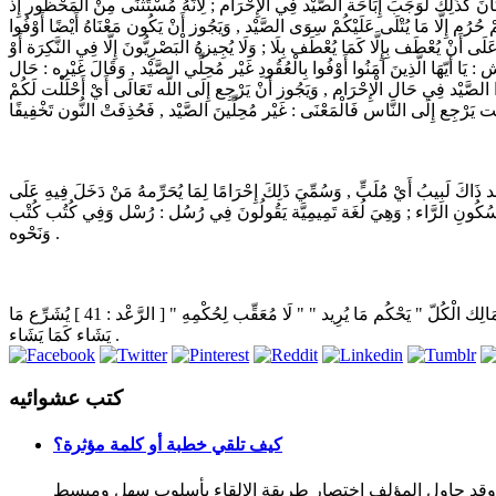
وَلَوْ كَانَ كَذَلِكَ لَوَجَبَ إِبَاحَة الصَّيْد فِي الْإِحْرَام ; لِأَنَّهُ مُسْتَثْنًى مِنْ الْمَحْظُور إِذْ
ُمْ حُرُم إِلَّا مَا يُتْلَى عَلَيْكُمْ سِوَى الصَّيْد , وَيَجُوز أَنْ يَكُون مَعْنَاهُ أَيْضًا أَوْفُوا
لَى أَنْ يُعْطَف بِإِلَّا كَمَا يُعْطَف بِلَا ; وَلَا يُجِيزهُ الْبَصْرِيُّونَ إِلَّا فِي النَّكِرَة أَوْ
يَا أَيّهَا الَّذِينَ آمَنُوا أَوْفُوا بِالْعُقُودِ غَيْر مُحِلِّي الصَّيْد , وَقَالَ غَيْره : حَال
وا الصَّيْد فِي حَال الْإِحْرَام , وَيَجُوز أَنْ يَرْجِع إِلَى اللَّه تَعَالَى أَيْ أَحْلَلْت لَكُمْ
عْد ذَاكَ لَبِيبُ أَيْ مُلَبٍّ , وَسُمِّيَ ذَلِكَ إِحْرَامًا لِمَا يُحَرِّمهُ مَنْ دَخَلَ فِيهِ عَلَى
 بِسُكُونِ الرَّاء ; وَهِيَ لُغَة تَمِيمِيَّة يَقُولُونَ فِي رُسُل : رُسْل وَفِي كُتُب كُتْب
وَنَحْوه .
تَقْوِيَة لِهَذِهِ الْأَحْكَام الشَّرْعِيَّة الْمُخَالِفَة لِمَعْهُودِ أَحْكَام الْعَرَب ; أَيْ فَأَنْتَ يَا مُحَمَّد السَّامِع لِنَسْخِ تِلْكَ الَّتِي عَهِدْت مِنْ أَحْكَامهمْ تَنَبَّهْ , فَإِنَّ الَّذِي هُوَ مَالِك الْكُلّ " يَحْكُم مَا يُرِيد " " لَا مُعَقِّب لِحُكْمِهِ " [ الرَّعْد : 41 ] يُشَرِّع مَا
يَشَاء كَمَا يَشَاء .
كتب عشوائيه
كيف تلقي خطبة أو كلمة مؤثرة؟
 وقد حاول المؤلف اختصار طريقة الإلقاء بأسلوب سهل ومبسط