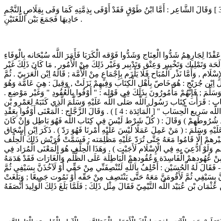
يُقَال : وَفَى وَأَوْفَى لُغَتَانِ : قَالَ اللَّه تَعَالَى : " وَمَنْ أَوْفَى بِعَهْدِهِ مِنْ اللَّه " [ التَّوْبَة : 111 ] , وَقَالَ تَعَالَى : " وَإِبْرَاهِيم الَّذِي وَفَّى " [ النَّجْم : 37 ] وَقَالَ الشَّاعِر : أَمَّا ابْنُ طَوْقٍ فَقَدْ أَوْفَى بِذِمَّتِهِ كَمَا وَفَى بِقِلَاصِ النَّجْمِ
حَادِيهَا فَجَمَعَ بَيْن اللُّغَتَيْنِ .
ا لِجَارِهِمُ شَدُّوا الْعِنَاج وَشَدُّوا فَوْقه الْكَرَبَا فَأَمَرَ اللَّه سُبْحَانه بِالْوَفَاءِ
ة وَتَمْلِيك وَتَخْيِير وَعِتْق وَتَدْبِير وَغَيْر ذَلِكَ مِنْ الْأُمُور , مَا كَانَ ذَلِكَ غَيْر
 وَأَمَّا نَذْر الْمُبَاح فَلَا يَلْزَم بِإِجْمَاعٍ مِنْ الْأُمَّة ; قَالَهُ اِبْن الْعَرَبِيّ . ثُمَّ
زَلَتْ فِي أَهْل الْكِتَاب ; لِقَوْلِهِ تَعَالَى : " وَإِذْ أَخَذَ اللَّه مِيثَاق الَّذِينَ أُوتُوا الْكِتَاب لَتُبَيِّنُنَّهُ لِلنَّاسِ وَلَا تَكْتُمُونَهُ " [ آل عِمْرَان : 187 ] . قَالَ اِبْن جُرَيْج : هُوَ خَاصّ بِأَهْلِ الْكِتَاب وَفِيهِمْ نَزَلَتْ , وَقِيلَ : هِيَ عَامَّة وَهُوَ
َسَلَّمَ ; فَإِنَّهُمْ مَأْمُورُونَ بِذَلِكَ فِي قَوْله : " أَوْفُوا بِالْعُقُودِ " وَغَيْر مَوْضِع .
هَاب : قَرَأْت كِتَاب رَسُول اللَّه صَلَّى اللَّه عَلَيْهِ وَسَلَّمَ الَّذِي كَتَبَهُ لِعَمْرِو بْن
حَزْم حِين بَعَثَهُ إِلَى نَجْرَان وَفِي صَدْره : ( هَذَا بَيَان لِلنَّاسِ مِنْ اللَّه وَرَسُوله " يَا أَيّهَا الَّذِينَ آمَنُوا أَوْفُوا بِالْعُقُودِ " فَكَتَبَ الْآيَات فِيهَا إِلَى قَوْله : " إِنَّ اللَّه سَرِيع الْحِسَاب " [ الْمَائِدَة : 4 ] ) . وَقَالَ الزَّجَّاج : الْمَعْنَى أَوْفُوا بِعَقْدِ
نَ عِنْد شُرُوطهمْ ) وَقَالَ : ( كُلّ شَرْط لَيْسَ فِي كِتَاب اللَّه فَهُوَ بَاطِل وَإِنْ كَانَ
ْهِ وَسَلَّمَ : ( مَنْ عَمِلَ عَمَلًا لَيْسَ عَلَيْهِ أَمْرنَا فَهُوَ رَدّ ) . ذَكَرَ اِبْن إِسْحَاق
يْرهمْ إِلَّا قَامُوا مَعَهُ حَتَّى تُرَدّ عَلَيْهِ مَظْلِمَته ; فَسَمَّتْ قُرَيْش ذَلِكَ الْحِلْف
وَلَوْ ادُّعِيَ بِهِ فِي الْإِسْلَام لَأَجَبْت ) , وَهَذَا الْحِلْف هُوَ الْمَعْنَى الْمُرَاد فِي
 كَانَ مِنْ عُهُودهمْ الْفَاسِدَة وَعُقُودهمْ الْبَاطِلَة عَلَى الظُّلْم وَالْغَارَات فَقَدْ هَدَمَهُ
قَالَ لَهُ الْحُسَيْن : أَحْلِفُ بِاَللَّهِ لَتُنْصِفَنِّي مِنْ حَقِّي أَوْ لَآخُذَنَّ بِسَيْفِي ثُمَّ
َنَّ بِسَيْفِي ثُمَّ لَأَقُومَنَّ مَعَهُ حَتَّى يَنْتَصِف مِنْ حَقّه أَوْ نَمُوت جَمِيعًا ; وَبَلَغَتْ