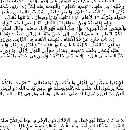
الْخِطَاب لِكُلِّ مَنْ اِلْتَزَمَ الْإِيمَان عَلَى وَجْهه وَكَمَاله ; وَكَانَتْ لِلْعَرَبِ سُ
وَاخْتُلِفَ فِي مَعْنَى " بَهِيمَة الْأَنْعَام " وَالْبَهِيمَة اِسْم لِكُلِّ ذِي أَرْبَع ; سُمِّيَت
وَيَوْم إِقَامَتكُمْ وَمِنْ أَصْوَافهَ
وَالْحَسَن . قَالَ الْهَرَوِيّ : وَإِذَا قِيلَ النَّعَم فَهُوَ الْإِبِل خَاصَّة , وَقَالَ الطَّبَرِيّ
لَكُمْ الْأَنْعَام , فَأُضِيفَ الْجِنْس إِلَى أَخَصّ مِنْهُ . قَالَ اِبْن عَطِيَّة : وَهَذَا قَوْل
ذِي نَاب خَارِج عَنْ حَدّ الْأَنْعَام ; فَبَهِيمَة الْأَنْعَام هِيَ الرَّاعِي مِنْ ذَوَات ا
الصَّيْد يُسَمَّى وَحْشًا لَا بَهِيمَة , وَهَذَا رَاجِع إِلَى الْقَوْل الْأَوَّل . وَرُوِيَ عَنْ
لِأَنَّ اللَّه تَعَالَى قَالَ : " إِلَّا مَا يُتْلَى عَلَيْكُمْ " وَلَيْسَ فِي الْأَجِنَّة مَا يُسْتَث
سُنَّة لِرَسُولِ اللَّه صَلَّى اللَّه عَلَيْهِ وَسَلَّمَ فَهِيَ مِنْ كِتَاب اللَّه ; وَالدَّلِي
أَلْعَنُ مَنْ لَعَنَ رَسُول اللَّه صَلَّى اللَّه عَلَيْهِ وَسَلَّمَ وَهُوَ فِي كِتَاب اللَّه ;
أَيْ مَا كَانَ صَيْدًا فَهُوَ حَلَال فِي الْإِحْلَال دُون الْإِحْرَام , وَمَا لَمْ يَكُنْ صَيْدًا فَه
الصَّيْد " اِسْتِثْنَاء آخَر أَيْضًا مِنْهُ ; فَالِاسْتِثْنَاءَانِ جَمِيعًا مِنْ قَوْله : " بَهِيمَة ال