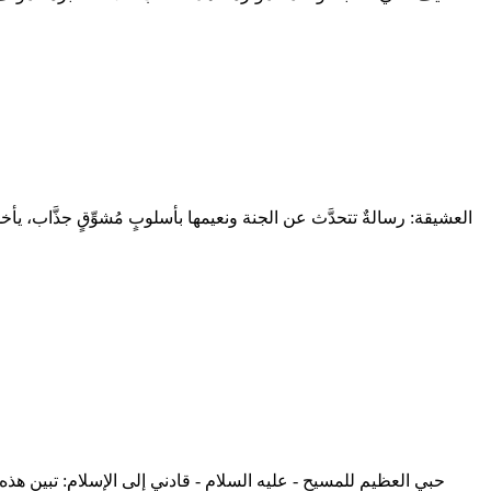
العشيقة: رسالةٌ تتحدَّث عن الجنة ونعيمها بأسلوبٍ مُشوِّقٍ جذَّاب، يأ
حبي العظيم للمسيح - عليه السلام - قادني إلى الإسلام: تبين هذه