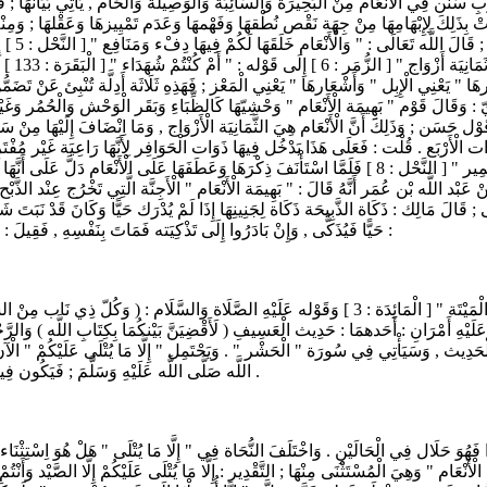
نَن فِي الْأَنْعَام مِنْ الْبَحِيرَة وَالسَّائِبَة وَالْوَصِيلَة وَالْحَام , يَأْتِي بَيَانهَا ; فَنَزَلَت
ْ بِذَلِكَ لِإِبْهَامِهَا مِنْ جِهَة نَقْص نُطْقهَا وَفَهْمهَا وَعَدَم تَمْيِيزهَا وَعَقْلهَا ; وَمِنْه
حَمُولَة 
ا " [ النَّحْل : 80 ] يَعْنِي الْغَنَم " وَأَوْبَارهَا " يَعْنِي الْإِبِل " وَأَشْعَارهَا " يَعْنِي الْمَعْز ; فَهَذِهِ ثَلَاثَة أَ
 : وَقَالَ قَوْم " بَهِيمَة الْأَنْعَام " وَحْشِيّهَا كَالظِّبَاءِ وَبَقَر الْوَحْش وَالْحُمُر وَغَيْر ذ
 حَسَن ; وَذَلِكَ أَنَّ الْأَنْعَام هِيَ الثَّمَانِيَة الْأَزْوَاج , وَمَا اِنْضَافَ إِلَيْهَا مِنْ سَائ
لْأَرْبَع . قُلْت : فَعَلَى هَذَا يَدْخُل فِيهَا ذَوَات الْحَوَافِر لِأَنَّهَا رَاعِيَة غَيْر مُفْتَرِس
وَمَنَافِع " [ النَّحْل : 5 ] ثُمَّ عَطَفَ عَلَيْهَا قَوْله : " وَالْخَيْل وَالْبِغَال وَالْحَمِير " [ النَّحْل : 8 ] فَلَمَّا اسْتَأْنَ
 عَبْد اللَّه بْن عُمَر أَنَّهُ قَالَ : " بَهِيمَة الْأَنْعَام " الْأَجِنَّة الَّتِي تَخْرُج عِنْد الذَ
ْنَى ; قَالَ مَالِك : ذَكَاة الذَّبِيحَة ذَكَاة لِجَنِينِهَا إِذَا لَمْ يُدْرَك حَيًّا وَكَانَ قَدْ نَبَتَ 
حَيًّا فَيُذَكَّى , وَإِنْ بَادَرُوا إِلَى تَذْكِيَته فَمَاتَ بِنَفْسِهِ , فَقِيلَ : هُوَ ذَكِيّ , وَقِيلَ : لَيْسَ بِذَكِيٍّ ; وَسَيَأْتِي لِهَذَا مَزِيد بَيَان إِنْ شَاءَ اللَّه تَعَالَى :
أَيْ يُقْرَأ عَلَيْكُمْ فِي الْقُرْآن وَالسُّنَّة مِنْ قَوْله تَعَالَى : " حُرِّمَتْ عَلَيْكُمْ الْمَيْتَة " [ الْمَائِدَة : 3 ]
ل عَلَيْهِ أَمْرَانِ : أَحَدهمَا : حَدِيث الْعَسِيفِ ( لَأَقْضِيَنَّ بَيْنكُمَا بِكِتَابِ اللَّه ) و
 الْحَدِيث , وَسَيَأْتِي فِي سُورَة " الْحَشْر " . وَيَحْتَمِل " إِلَّا مَا يُتْلَى عَلَيْكُمْ " ال
اللَّه صَلَّى اللَّه عَلَيْهِ وَسَلَّمَ ; فَيَكُون فِيهِ دَلِيل عَلَى جَوَاز تَأْخِير الْبَيَان عَنْ وَقْت لَا يُفْتَقَر فِيهِ إِلَى تَعْجِيل الْحَاجَة .
ُوَ حَلَال فِي الْحَالَيْنِ . وَاخْتَلَفَ النُّحَاة فِي " إِلَّا مَا يُتْلَى " هَلْ هُوَ اِسْتِثْنَاء أَ
ْأَنْعَام " وَهِيَ الْمُسْتَثْنَى مِنْهَا ; التَّقْدِير : إِلَّا مَا يُتْلَى عَلَيْكُمْ إِلَّا الصَّيْد وَأَ