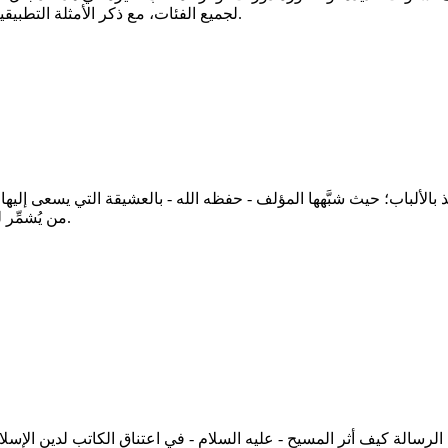
لجميع الفئات، مع ذكر الأمثلة التطبيقية العملية حتى يسهل على القارئ ممارسة الإلقاء بيسر وسهولة.
خذ بالألباب؛ حيث شبَّهها المؤلف - حفظه الله - بالعشيقة التي يسعى إليه
من يُشمِّر لها عن ساعد الجد، ويهجر الكسل والنوم؛ فإنها سلعة الله الغالية.
 الرسالة كيف أثر المسيح - عليه السلام - في اعتناق الكاتب لدين الإسلا