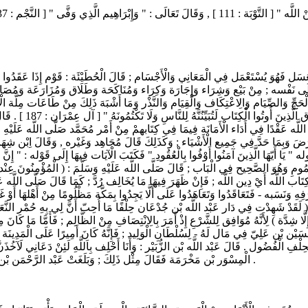
 فَهُوَ يُسْتَعْمَل فِي الْمَعَانِي وَالْأَجْسَام ; قَالَ الْحُطَيْئَة : قَوْم إِذَا عَقَدُوا عَقْدً
َلَى نَفْسه ; مِنْ بَيْع وَشِرَاء وَإِجَارَة وَكِرَاء وَمُنَاكَحَة وَطَلَاق وَمُزَارَعَة وَمُصَالَحَ
َالصِّيَام وَالِاعْتِكَاف وَالْقِيَام وَالنَّذْر وَمَا أَشْبَهَ ذَلِكَ مِنْ طَاعَات مِلَّة الْإِسْلَام ,
قِيلَ : إِنَّ الْآيَة نَ
 اللَّه عَقْدًا فِي أَدَاء الْأَمَانَة فِيمَا فِي كِتَابهمْ مِنْ أَمْر مُحَمَّد صَلَّى اللَّه عَلَيْهِ و
َا فَرَضَ وَبِمَا حَدَّ فِي جَمِيع الْأَشْيَاء ; وَكَذَلِكَ قَالَ مُجَاهِد وَغَيْره , وَقَالَ اِبْن شِ
لْعُمُومِ وَهُوَ الصَّحِيح فِي الْبَاب ; قَالَ صَلَّى اللَّه عَلَيْهِ وَسَلَّمَ : ( الْمُؤْمِنُو
َاب اللَّه أَيْ دِين اللَّه ; فَإِنْ ظَهَرَ فِيهَا مَا يُخَالِف رُدَّ ; كَمَا قَالَ صَلَّى اللَّه عَلَي
َنَسَبه - فَتَعَاقَدُوا وَتَعَاهَدُوا عَلَى أَلَّا يَجِدُوا بِمَكَّة مَظْلُومًا مِنْ أَهْلهَا أَوْ غَ
لَقَدْ شَهِدْت فِي دَار عَبْد اللَّه بْن جُدْعَان حِلْفًا مَا أُحِبّ أَنَّ لِي بِهِ حُمْر النَّعَم 
 إِلَّا شِدَّة ) لِأَنَّهُ مُوَافِق لِلشَّرْعِ إِذْ أَمَرَ بِالِانْتِصَافِ مِنْ الظَّالِم ; فَأَمَّا مَا
سَيْن بْن عَلِيّ فِي مَال لَهُ - لِسُلْطَانِ الْوَلِيد ; فَإِنَّهُ كَانَ أَمِيرًا عَلَى الْمَدِينَة - فَ
حِلْفِ الْفُضُول . قَالَ عَبْد اللَّه بْن الزُّبَيْر : وَأَنَا أَحْلِف بِاَللَّهِ لَئِنْ دَعَانِي لَآخُذ
الْمِسْوَر بْن مَخْرَمَة فَقَالَ مِثْل ذَلِكَ ; وَبَلَغَتْ عَبْد الرَّحْمَن بْن عُثْمَان بْن عُبَيْد اللَّه التَّيْمِيّ فَقَالَ مِثْل ذَلِكَ ; فَلَمَّا بَلَغَ ذَلِكَ الْوَلِيدَ أَنْصَفَهُ .