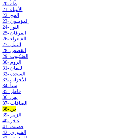
20- طه
21- الأنبياء
22- الحج
23- المؤمنون
24- النور
25- الفرقان
26- الشعراء
27- النمل
28- القصص
29- العنكبوت
30- الروم
31- لقمان
32- السجدة
33- الأحزاب
34- سبأ
35- فاطر
36- يس
37- الصافات
38- ص
39- الزمر
40- غافر
41- فصلت
42- الشورى