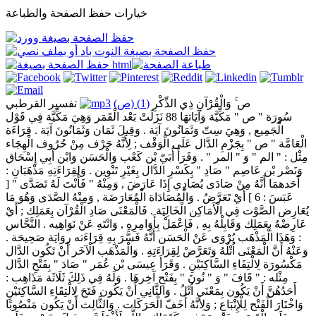
خيارات حفظ الصفحة والطباعة
ص ۚ وَالْقُرْآنِ ذِي الذِّكْرِ
(1) (ص)
تفسير القرطبي
سُورَة " ص " مَكِّيَّة وَآيَاتهَا 88 نَزَلَتْ بَعْد الْقَمَر وَهِيَ مَكِّيَّة فِي قَوْل
الْجَمِيع , وَهِيَ سِتّ وَثَمَانُونَ آيَة . وَقِيلَ ثَمَان وَثَمَانُونَ آيَة . قِرَاءَة
الْعَامَّة " ص " بِجَزْمِ الدَّال عَلَى الْوَقْف ; لِأَنَّهُ حَرْف مِنْ حُرُوف الْهِجَاء
مِثْل : " الم " وَ " المر " . وَقَرَأَ أُبَيّ بْن كَعْب وَالْحَسَن وَابْن أَبِي إِسْحَاق
وَنَصْر بْن عَاصِم " صَادِ " بِكَسْرِ الدَّال بِغَيْرِ تَنْوِين . وَلِقِرَاءَتِهِ مَذْهَبَانِ :
أَحَدهمَا أَنَّهُ مِنْ صَادَى يُصَادِي إِذَا عَارَضَ , وَمِنْهُ " فَأَنْتَ لَهُ تَصَدَّى " [
عَبَسَ : 6 ] أَيْ تَعَرَّضُ . وَالْمُصَادَاة الْمُعَارَضَة , وَمِنْهُ الصَّدَى وَهُوَ مَا
يُعَارِض الصَّوْت فِي الْأَمَاكِن الْخَالِيَة . فَالْمَعْنَى صَادِ الْقُرْآن بِعَمَلِك ; أَيْ
عَارِضْهُ بِعَمَلِك وَقَابِلْهُ بِهِ , فَاعْمَلْ بِأَوَامِرِهِ , وَانْتَهِ عَنْ نَوَاهِيه . النَّحَّاس
: وَهَذَا الْمَذْهَب يُرْوَى عَنْ الْحَسَن أَنَّهُ فَسَّرَ بِهِ قِرَاءَته رِوَايَة صَحِيحَة .
وَعَنْهُ أَنَّ الْمَعْنَى اُتْلُهُ وَتَعَرَّضْ لِقِرَاءَتِهِ . وَالْمَذْهَب الْآخَر أَنْ تَكُون الدَّال
مَكْسُورَة لِالْتِقَاءِ السَّاكِنَيْنِ . وَقَرَأَ عِيسَى بْن عُمَر " صَادَ " بِفَتْحِ الدَّال
مِثْله : " قَافَ " وَ " نُونَ " بِفَتْحِ آخِرهَا . وَلَهُ فِي ذَلِكَ ثَلَاثَة مَذَاهِب :
أَحَدُهُنَّ أَنْ يَكُون بِمَعْنَى اُتْلُ . وَالثَّانِي أَنْ يَكُون فَتَحَ لِالْتِقَاءِ السَّاكِنَيْنِ
وَاخْتَارَ الْفَتْح لِلْإِتْبَاعِ ; وَلِأَنَّهُ أَخَفّ الْحَرَكَات . وَالثَّالِث أَنْ يَكُون مَنْصُوبًا