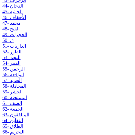
43- الزخرف
44- الدخان
45- الجاثية
46- الأحقاف
47- محمد
48- الفتح
49- الحجرات
50- ق
51- الذاريات
52- الطور
53- النجم
54- القمر
55- الرحمن
56- الواقعة
57- الحديد
58- المجادلة
59- الحشر
60- الممتحنة
61- الصف
62- الجمعة
63- المنافقون
64- التغابن
65- الطلاق
66- التحريم