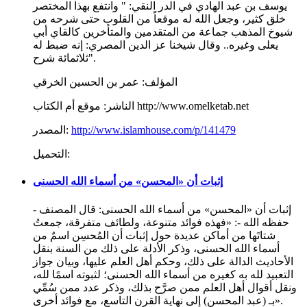
يوسف بن عبد الهادي في الدر النقي: " وانتفع بهذا المختصر
خلق كثير، وجعل الله له موقعاً من القلوب حتى شرحه من
شيوخ المذهب جماعة من المتقدمين والمتأخرين كالقاي أبي
يعلى وغيره.. وقال شيخنا عز الدين المصري: إنه ضبط له
ثلاثمائة شرح".
المؤلف:
عمر بن الحسين الخرقي
موقع أم الكتاب http://www.omelketab.net
الناشر:
http://www.islamhouse.com/p/141479
المصدر:
التحميل:
إثبات أن «المحسن» من أسماء الله الحسنى
إثبات أن «المحسن» من أسماء الله الحسنى: قال المصنف -
حفظه الله -: «فهذه فوائد متنوعة، ولطائف متفرقة، جمعتُ
شتاتَها من أماكن عديدة حول إثبات أن المُحسِن اسمٌ من
أسماء الله الحسنى، وذكر الأدلة على ذلك من السنة بنقل
الأحاديث الدالة على ذلك، وحكم أهل العلم عليها، وبيان جواز
التعبيد لله به كغيره من أسماء الله الحسنى؛ لثبوته اسمًا لله،
ونقل أقوال أهل العلم ممن صرَّح بذلك، وذكر عدد ممن سُمِّي
بـ (عبد المحسن) إلى نهاية القرن التاسع، مع فوائد أخرى».