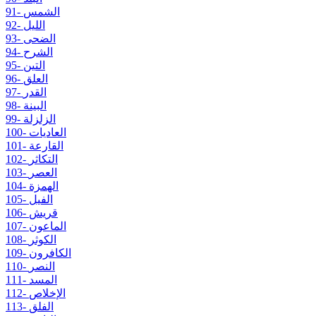
91- الشمس
92- الليل
93- الضحى
94- الشرح
95- التين
96- العلق
97- القدر
98- البينة
99- الزلزلة
100- العاديات
101- القارعة
102- التكاثر
103- العصر
104- الهمزة
105- الفيل
106- قريش
107- الماعون
108- الكوثر
109- الكافرون
110- النصر
111- المسد
112- الإخلاص
113- الفلق