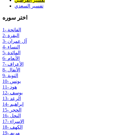
تفسير القرطبي
تفسير السعدي
اختر سوره
1- الفاتحة
2- البقرة
3- آل عمران
4- النساء
5- المائدة
6- الأنعام
7- الأعراف
8- الأنفال
9- التوبة
10- يونس
11- هود
12- يوسف
13- الرعد
14- إبراهيم
15- الحجر
16- النحل
17- الإسراء
18- الكهف
19- مريم