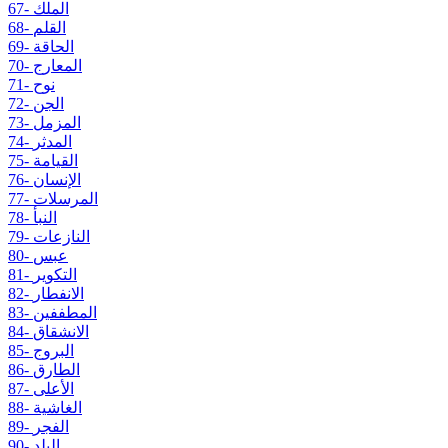
67- الملك
68- القلم
69- الحاقة
70- المعارج
71- نوح
72- الجن
73- المزمل
74- المدثر
75- القيامة
76- الإنسان
77- المرسلات
78- النبأ
79- النازعات
80- عبس
81- التكوير
82- الانفطار
83- المطففين
84- الانشقاق
85- البروج
86- الطارق
87- الأعلى
88- الغاشية
89- الفجر
90- البلد