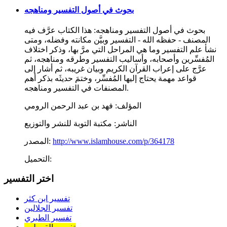
بحوث في أصول التفسير ومناهجه
بحوث في أصول التفسير ومناهجه: هذا الكتاب عرَّف فيه
المصنف - حفظه الله - التفسير وبيَّن مكانته وفضله، ومتى
نشأ علم التفسير وما هي المراحل التي مرَّ بها، وذكر اختلاف
المُفسِّرين وأصحابه، وأساليب التفسير وطرقه ومناهجه، ثم
عرَّج على إعراب القرآن الكريم وبيان غريبه، ثم أشار إلى
قواعد مهمة يحتاج إليها المُفسِّر، وختمَ حديثَه بذكر أهم
المصنفات في التفسير ومناهجه.
المؤلف:
فهد بن عبد الرحمن الرومي
الناشر:
مكتبة التوبة للنشر والتوزيع
http://www.islamhouse.com/p/364178
المصدر:
التحميل:
اختر التفسير
تفسير ابن كثر
تفسير الجلالين
تفسير الطبري