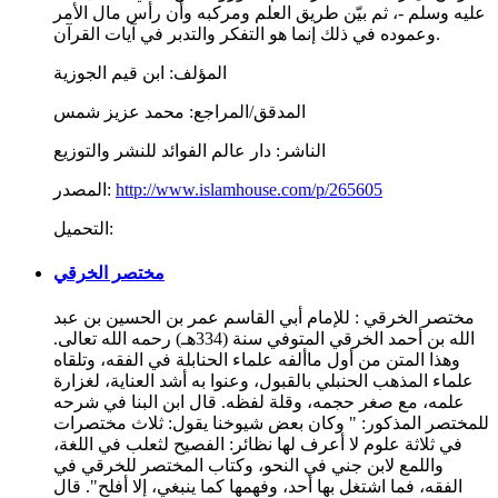
عليه وسلم -، ثم بيّن طريق العلم ومركبه وأن رأس مال الأمر
وعموده في ذلك إنما هو التفكر والتدبر في آيات القرآن.
المؤلف:
ابن قيم الجوزية
المدقق/المراجع:
محمد عزيز شمس
الناشر:
دار عالم الفوائد للنشر والتوزيع
http://www.islamhouse.com/p/265605
المصدر:
التحميل:
مختصر الخرقي
مختصر الخرقي : للإمام أبي القاسم عمر بن الحسين بن عبد
الله بن أحمد الخرقي المتوفي سنة (334هـ) رحمه الله تعالى.
وهذا المتن من أول ماألفه علماء الحنابلة في الفقه، وتلقاه
علماء المذهب الحنبلي بالقبول، وعنوا به أشد العناية، لغزارة
علمه، مع صغر حجمه، وقلة لفظه. قال ابن البنا في شرحه
للمختصر المذكور: " وكان بعض شيوخنا يقول: ثلاث مختصرات
في ثلاثة علوم لا أعرف لها نظائر: الفصيح لثعلب في اللغة،
واللمع لابن جني في النحو، وكتاب المختصر للخرقي في
الفقه، فما اشتغل بها أحد، وفهمها كما ينبغي، إلا أفلح". قال