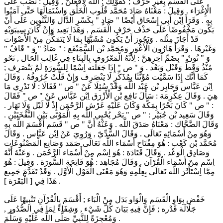
عَلَى الْقَسَم بِغَيْرِ حَرْف ; كَقَوْلِك : اللَّه لَأَفْعَلَنَّ , وَقِيلَ : نَصْب عَلَى
الْإِغْرَاء . وَقِيلَ : مَعْنَاهُ صَادَ مُحَمَّد قُلُوب الْخَلْق وَاسْتَمَالَهَا حَتَّى آمَنُوا
بِهِ . وَقَرَأَ اِبْن أَبِي إِسْحَاق أَيْضًا " صَادٍ " بِكَسْرِ الدَّال وَالتَّنْوِين عَلَى أَنْ
يَكُون مَخْفُوضًا عَلَى حَذْف حَرْف الْقَسَم , وَهَذَا بَعِيد وَإِنْ كَانَ سِيبَوَيْهِ
قَدْ أَجَازَ مِثْله . وَيَجُوز أَنْ يَكُون مُشَبَّهًا بِمَا لَا يَتَمَكَّن مِنْ الْأَصْوَات
وَغَيْرهَا . وَقَرَأَ هَارُون الْأَعْوَر وَمُحَمَّد بْن السَّمَيْقَع : " صَادُ " وَ " قَافُ "
وَ " نُونُ " بِضَمِّ آخِرِهِنَّ : لِأَنَّهُ الْمَعْرُوف بِالْبِنَاءِ فِي غَالِب الْحَال , نَحْو
مُنْذُ وَقَطُّ وَقَبْل وَبَعْد . وَ " ص " إِذَا جَعَلْته اِسْمًا لِلسُّورَةِ لَمْ يَنْصَرِف ;
كَمَا أَنَّك إِذَا سَمَّيْت مُؤَنَّثًا بِمُذَكِّرٍ لَا يَنْصَرِف وَإِنْ قَلَّتْ حُرُوفُهُ . وَقَالَ
اِبْن عَبَّاس وَجَابِر بْن عَبْد اللَّه وَقَدْ سُئِلَا عَنْ " ص " فَقَالَا : لَا نَدْرِي مَا
هِيَ . وَقَالَ عِكْرِمَة : سَأَلَ نَافِع بْن الْأَزْرَق اِبْن عَبَّاس عَنْ " ص " فَقَالَ
: " ص " كَانَ بَحْرًا بِمَكَّة وَكَانَ عَلَيْهِ عَرْش الرَّحْمَن إِذْ لَا لَيْل وَلَا نَهَار .
وَقَالَ سَعِيد بْن جُبَيْر : " ص " بَحْر يُحْيِي اللَّه بِهِ الْمَوْتَى بَيْن النَّفْخَتَيْنِ .
وَقَالَ الضَّحَّاك : مَعْنَاهُ صَدَقَ اللَّه . وَعَنْهُ أَنَّ " ص " قَسَم أَقْسَمَ اللَّه بِهِ
وَهُوَ مِنْ أَسْمَائِهِ تَعَالَى . وَقَالَ السُّدِّيّ , وَرُوِيَ عَنْ اِبْن عَبَّاس . وَقَالَ
مُحَمَّد بْن كَعْب : هُوَ مِفْتَاح أَسْمَاء اللَّه تَعَالَى صَمَد وَصَانِع الْمَصْنُوعَات
وَصَادِق الْوَعْد . وَقَالَ قَتَادَة : هُوَ اِسْم مِنْ أَسْمَاء الرَّحْمَن . وَعَنْهُ أَنَّهُ
اِسْم مِنْ أَسْمَاء الْقُرْآن . وَقَالَ مُجَاهِد : هُوَ فَاتِحَة السُّورَة . وَقِيلَ : هُوَ
مِمَّا اِسْتَأْثَرَ اللَّه تَعَالَى بِعِلْمِهِ وَهُوَ مَعْنَى الْقَوْل الْأَوَّل . وَقَدْ تَقَدَّمَ جَمِيع
هَذَا فِي [ الْبَقَرَة ] .
خَفْض بِوَاوِ الْقَسَم وَالْوَاو بَدَل مِنْ الْبَاء ; أَقْسَمَ بِالْقُرْآنِ تَنْبِيهًا عَلَى
جَلَالَة قَدْره ; فَإِنَّ فِيهِ بَيَانَ كُلّ شَيْء , وَشِفَاءً لِمَا فِي الصُّدُور ,
وَمُعْجِزَةً لِلنَّبِيِّ صَلَّى اللَّه عَلَيْهِ وَسَلَّمَ .