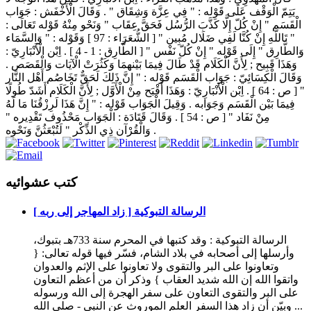
يَتِمّ الْوَقْف عَلَى قَوْله : " فِي عِزَّة وَشِقَاق " . وَقَالَ الْأَخْفَش : جَوَاب
الْقَسَم " إِنْ كُلّ إِلَّا كَذَّبَ الرُّسُل فَحَقَّ عِقَاب " وَنَحْو مِنْهُ قَوْله تَعَالَى :
" تَاللَّهِ إِنْ كُنَّا لَفِي ضَلَال مُبِين " [ الشُّعَرَاء : 97 ] وَقَوْله : " وَالسَّمَاء
وَالطَّارِق " إِلَى قَوْله " إِنْ كُلّ نَفْس " [ الطَّارِق : 1 - 4 ] . اِبْن الْأَنْبَارِيّ :
وَهَذَا قَبِيح ; لِأَنَّ الْكَلَام قَدْ طَالَ فِيمَا بَيْنهمَا وَكَثُرَتْ الْآيَات وَالْقَصَص .
وَقَالَ الْكِسَائِيّ : جَوَاب الْقَسَم قَوْله : " إِنَّ ذَلِكَ لَحَقٌّ تَخَاصُم أَهْل النَّار
" [ ص : 64 ] . اِبْن الْأَنْبَارِيّ : وَهَذَا أَقْبَح مِنْ الْأَوَّل ; لِأَنَّ الْكَلَام أَشَدّ طُولًا
فِيمَا بَيْن الْقَسَم وَجَوَابه . وَقِيلَ الْجَوَاب قَوْله : " إِنَّ هَذَا لَرِزْقُنَا مَا لَهُ
مِنْ نَفَاد " [ ص : 54 ] . وَقَالَ قَتَادَة : الْجَوَاب مَحْذُوف تَقْدِيره "
وَالْقُرْآن ذِي الذِّكْر " لَتُبْعَثُنَّ وَنَحْوه .
كتب عشوائيه
الرسالة التبوكية [ زاد المهاجر إلى ربه ]
الرسالة التبوكية : وقد كتبها في المحرم سنة 733هـ بتبوك،
وأرسلها إلى أصحابه في بلاد الشام، فسّر فيها قوله تعالى: {
وتعاونوا على البر والتقوى ولا تعاونوا على الإثم والعدوان
واتقوا الله إن الله شديد العقاب } وذكر أن من أعظم التعاون
على البر والتقوى التعاون على سفر الهجرة إلى الله ورسوله
... وبيّن أن زاد هذا السفر العلم الموروث عن النبي - صلى الله