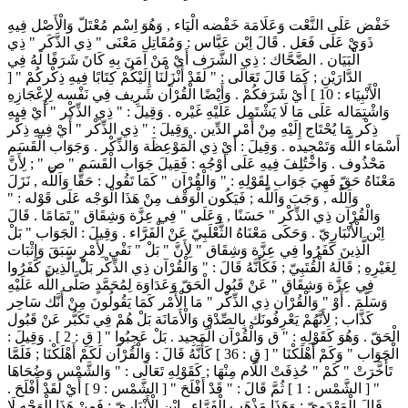
خَفْض عَلَى النَّعْت وَعَلَامَة خَفْضه الْيَاء , وَهُوَ اِسْم مُعْتَلّ وَالْأَصْل فِيهِ
ذَوَيْ عَلَى فَعَل . قَالَ اِبْن عَبَّاس : وَمُقَاتِل مَعْنَى " ذِي الذَّكَر " ذِي
الْبَيَان . الضَّحَّاك : ذِي الشَّرَف أَيْ مَنْ آمَنَ بِهِ كَانَ شَرَفًا لَهُ فِي
الدَّارَيْنِ ; كَمَا قَالَ تَعَالَى : " لَقَدْ أَنْزَلْنَا إِلَيْكُمْ كِتَابًا فِيهِ ذِكْركُمْ " [
الْأَنْبِيَاء : 10 ] أَيْ شَرَفكُمْ . وَأَيْضًا الْقُرْآن شَرِيف فِي نَفْسه لِإِعْجَازِهِ
وَاشْتِمَاله عَلَى مَا لَا يَشْتَمِل عَلَيْهِ غَيْره . وَقِيلَ : " ذِي الذِّكْر " أَيْ فِيهِ
ذِكْر مَا يُحْتَاج إِلَيْهِ مِنْ أَمْر الدِّين . وَقِيلَ : " ذِي الذِّكْر " أَيْ فِيهِ ذِكْر
أَسْمَاء اللَّه وَتَمْجِيده . وَقِيلَ : أَيْ ذِي الْمَوْعِظَة وَالذِّكْر . وَجَوَاب الْقَسَم
مَحْذُوف . وَاخْتُلِفَ فِيهِ عَلَى أَوْجُه : فَقِيلَ جَوَاب الْقَسَم " ص " ; لِأَنَّ
مَعْنَاهُ حَقّ فَهِيَ جَوَاب لِقَوْلِهِ : " وَالْقُرْآن " كَمَا تَقُول : حَقًّا وَاَللَّه , نَزَلَ
وَاَللَّه , وَجَبَ وَاَللَّه ; فَيَكُون الْوَقْف مِنْ هَذَا الْوَجْه عَلَى قَوْله : "
وَالْقُرْآن ذِي الذِّكْر " حَسَنًا , وَعَلَى " فِي عِزَّة وَشِقَاق " تَمَامًا . قَالَ
اِبْن الْأَنْبَارِيّ . وَحَكَى مَعْنَاهُ الثَّعْلَبِيّ عَنْ الْفَرَّاء . وَقِيلَ : الْجَوَاب " بَلْ
الَّذِينَ كَفَرُوا فِي عِزَّة وَشِقَاق " لِأَنَّ " بَلْ " نَفْي لِأَمْرٍ سَبَقَ وَإِثْبَات
لِغَيْرِهِ ; قَالَهُ الْقُتَبِيّ ; فَكَأَنَّهُ قَالَ : " وَالْقُرْآن ذِي الذِّكْر بَلْ الَّذِينَ كَفَرُوا
فِي عِزَّة وَشِقَاق " عَنْ قَبُول الْحَقّ وَعَدَاوَة لِمُحَمَّدٍ صَلَّى اللَّه عَلَيْهِ
وَسَلَّمَ . أَوْ " وَالْقُرْآن ذِي الذِّكْر " مَا الْأَمْر كَمَا يَقُولُونَ مِنْ أَنَّك سَاحِر
كَذَّاب ; لِأَنَّهُمْ يَعْرِفُونَك بِالصِّدْقِ وَالْأَمَانَة بَلْ هُمْ فِي تَكَبُّر عَنْ قَبُول
الْحَقّ . وَهُوَ كَقَوْلِهِ : " ق وَالْقُرْآن الْمَجِيد . بَلْ عَجِبُوا " [ قِ : 2 ] . وَقِيلَ :
الْجَوَاب " وَكَمْ أَهْلَكْنَا " [ قِ : 36 ] كَأَنَّهُ قَالَ : وَالْقُرْآن لَكَمْ أَهْلَكْنَا ; فَلَمَّا
تَأَخَّرَتْ " كَمْ " حُذِفَتْ اللَّام مِنْهَا ; كَقَوْلِهِ تَعَالَى : " وَالشَّمْس وَضُحَاهَا
" [ الشَّمْس : 1 ] ثُمَّ قَالَ : " قَدْ أَفْلَحَ " [ الشَّمْس : 9 ] أَيْ لَقَدْ أَفْلَحَ .
قَالَ الْمَهْدَوِيّ : وَهَذَا مَذْهَب الْفَرَّاء . اِبْن الْأَنْبَارِيّ : فَمِنْ هَذَا الْوَجْه لَا