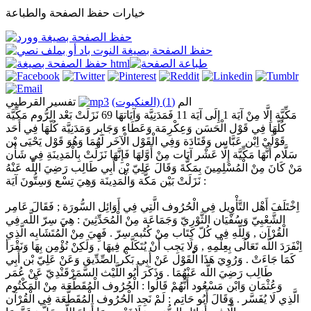
خيارات حفظ الصفحة والطباعة
الم
(1) (العنكبوت)
تفسير القرطبي
مَكِّيَّة إِلَّا مِنْ آيَة 1 إِلَى آيَة 11 فَمَدَنِيَّة وَآيَاتهَا 69 نَزَلَتْ بَعْد الرُّوم مَكِّيَّة
كُلّهَا فِي قَوْل الْحَسَن وَعِكْرِمَة وَعَطَاء وَجَابِر وَمَدَنِيَّة كُلّهَا فِي أَحَد
قَوْلَيْ اِبْن عَبَّاس وَقَتَادَة وَفِي الْقَوْل الْآخَر لَهُمَا وَهُوَ قَوْل يَحْيَى بْن
سَلَّام أَنَّهَا مَكِّيَّة إِلَّا عَشْر آيَات مِنْ أَوَّلهَا فَإِنَّهَا نَزَلَتْ بِالْمَدِينَةِ فِي شَأْن
مَنْ كَانَ مِنْ الْمُسْلِمِينَ بِمَكَّةَ وَقَالَ عَلِيّ بْن أَبِي طَالِب رَضِيَ اللَّه عَنْهُ
: نَزَلَتْ بَيْن مَكَّة وَالْمَدِينَة وَهِيَ تِسْع وَسِتُّونَ آيَة
اِخْتَلَفَ أَهْل التَّأْوِيل فِي الْحُرُوف الَّتِي فِي أَوَائِل السُّورَة ; فَقَالَ عَامِر
الشَّعْبِيّ وَسُفْيَان الثَّوْرِيّ وَجَمَاعَة مِنْ الْمُحَدِّثِينَ : هِيَ سِرّ اللَّه فِي
الْقُرْآن , وَلِلَّهِ فِي كُلّ كِتَاب مِنْ كُتُبه سِرّ . فَهِيَ مِنْ الْمُتَشَابِه الَّذِي
اِنْفَرَدَ اللَّه تَعَالَى بِعِلْمِهِ , وَلَا يَجِب أَنْ يُتَكَلَّم فِيهَا , وَلَكِنْ نُؤْمِن بِهَا وَنَقْرَأ
كَمَا جَاءَتْ . وَرُوِيَ هَذَا الْقَوْل عَنْ أَبِي بَكْر الصِّدِّيق وَعَنْ عَلِيّ بْن أَبِي
طَالِب رَضِيَ اللَّه عَنْهُمَا . وَذَكَرَ أَبُو اللَّيْث السَّمَرْقَنْدِيّ عَنْ عُمَر
وَعُثْمَان وَابْن مَسْعُود أَنَّهُمْ قَالُوا : الْحُرُوف الْمُقَطَّعَة مِنْ الْمَكْتُوم
الَّذِي لَا يُفَسَّر . وَقَالَ أَبُو حَاتِم : لَمْ نَجِد الْحُرُوف الْمُقَطَّعَة فِي الْقُرْآن