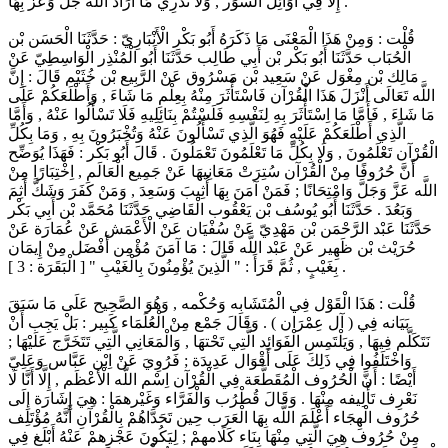
إِلَّا فِي أَوَائِل السُّوَر , وَلَا نَدْرِي مَا أَرَادَ اللَّه جَلَّ وَعَزَّ بِهَا .
قُلْت : وَمِنْ هَذَا الْمَعْنَى مَا ذَكَرَهُ أَبُو بَكْر الْأَنْبَارِيّ : حَدَّثَنَا الْحَسَن بْن
الْحُبَاب حَدَّثَنَا أَبُو بَكْر بْن أَبِي طَالِب حَدَّثَنَا أَبُو الْمُنْذِر الْوَاسِطِيّ عَنْ
مَالِك بْن مِغْوَل عَنْ سَعِيد بْن مَسْرُوق عَنْ الرَّبِيع بْن خُثَيْم قَالَ : إِنَّ
اللَّه تَعَالَى أَنْزَلَ هَذَا الْقُرْآن فَاسْتَأْثَرَ مِنْهُ بِعِلْمِ مَا شَاءَ , وَأَطْلَعَكُمْ عَلَى
مَا شَاءَ , فَأَمَّا مَا اِسْتَأْثَرَ بِهِ لِنَفْسِهِ فَلَسْتُمْ بِنَائِلِيهِ فَلَا تَسْأَلُوا عَنْهُ , وَأَمَّا
الَّذِي أَطْلَعَكُمْ عَلَيْهِ فَهُوَ الَّذِي تَسْأَلُونَ عَنْهُ وَتُخْبَرُونَ بِهِ , وَمَا بِكُلِّ
الْقُرْآن تَعْلَمُونَ , وَلَا بِكُلِّ مَا تَعْلَمُونَ تَعْمَلُونَ . قَالَ أَبُو بَكْر : فَهَذَا يُوَضِّح
أَنَّ حُرُوفًا مِنْ الْقُرْآن سُتِرَتْ مَعَانِيهَا عَنْ جَمِيع الْعَالَم , اِخْتِبَارًا مِنْ
اللَّه عَزَّ وَجَلَّ وَامْتِحَانًا ; فَمَنْ آمَنَ بِهَا أُثِيبَ وَسَعِدَ , وَمَنْ كَفَرَ وَشَكَّ أَثِمَ
وَبَعُدَ . حَدَّثَنَا أَبُو يُوسُف بْن يَعْقُوب الْقَاضِي حَدَّثَنَا مُحَمَّد بْن أَبِي بَكْر
حَدَّثَنَا عَبْد الرَّحْمَن بْن مَهْدِيّ عَنْ سُفْيَان عَنْ الْأَعْمَش عَنْ عُمَارَة عَنْ
حُرَيْث بْن ظَهِير عَنْ عَبْد اللَّه قَالَ : مَا آمَنَ مُؤْمِن أَفْضَل مِنْ إِيمَان
بِغَيْبٍ , ثُمَّ قَرَأَ : " الَّذِينَ يُؤْمِنُونَ بِالْغَيْبِ " [ الْبَقَرَة : 3 ] .
قُلْت : هَذَا الْقَوْل فِي الْمُتَشَابِه وَحُكْمه , وَهُوَ الصَّحِيح عَلَى مَا سَبَقَ
بَيَانه فِي ( آل عِمْرَان ) . وَقَالَ جَمْع مِنْ الْعُلَمَاء كَبِير : بَلْ يَجِب أَنْ
نَتَكَلَّم فِيهَا , وَيَلْتَمِس الْفَوَائِد الَّتِي تَحْتهَا , وَالْمَعَانِي الَّتِي تَتَخَرَّج عَلَيْهَا ;
وَاخْتَلَفُوا فِي ذَلِكَ عَلَى أَقْوَال عَدِيدَة ; فَرُوِيَ عَنْ اِبْن عَبَّاس وَعَلِيّ
أَيْضًا : أَنَّ الْحُرُوف الْمُقَطَّعَة فِي الْقُرْآن اِسْم اللَّه الْأَعْظَم , إِلَّا أَنَّا لَا
نَعْرِف تَأْلِيفه مِنْهَا . وَقَالَ قُطْرُب وَالْفَرَّاء وَغَيْرهمَا : هِيَ إِشَارَة إِلَى
حُرُوف الْهِجَاء أَعْلَمَ اللَّه بِهَا الْعَرَب حِين تَحَدَّاهُمْ بِالْقُرْآنِ أَنَّهُ مُؤْتَلِف
مِنْ حُرُوف هِيَ الَّتِي مِنْهَا بِنَاء كَلَامهمْ ; لِيَكُونَ عَجْزهمْ عَنْهُ أَبْلَغ فِي