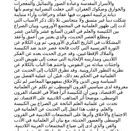
والأسرار المقدسة وعبادة الصور والتماثيل والمعجزات
والخوارق وصكوك الغفران، التي جعلت النصرانية توصم بأنها
ديانة تركيبية انصهرت فيها عقائد وخرافات وآراء متباينة
شكلت ديناً غير متسق ولا متجانس. تلا ذلك ذكر الأسباب التي
أدت إلى ظهور العلمانية في المجتمع الأوروبي، وبيان الصراع
بين الكنيسة والعلم في القرن السابع عشر والثامن عشر
ومطلع العصر الحديث، والذي يعتبر من أعمق وأعقد
المشكلات في التاريخ الفكري الأوروبي. ثم ورد الكلام عن
الثورة الفرنسية التي كانت فاتحة عصر جديد ضد الكنيسة
والملاك الإقطاعيين، وقد جرى الحديث بعده عن الفكر
اللاديني ومدارسه الإلحادية التي سعت إلى تقويض الدين
واجتثاث مبادئه من النفوس، واختتم هذا الباب بالكلام عن
نظرية التطور الداروينية. وقد تطرق الكتاب إلى الحديث عن
العلمانية في الحكم بعد ذلك، فبيّن أن عملية الفصل بين
السياسة وبين الدين والأخلاق بمفهومها المعاصر لم تكن
معروفة لدى سياسيي القرون الوسطى، ثم تكلم عن العلمانية
في الاقتصاد، وبين أن للكنيسة أثراً فعالاً في اقتصاد القرون
الوسطى، موضحاً أثر المذاهب اللادينية على الاقتصاد، ثم
تحدث عن علمانية العلم الناتجة عن الصراع بين الكنيسة
والعلم. وعقب هذا انتقل إلى الحديث عن العلمانية في
الاجتماع والأخلاق وأثرها على المجتمعات اللادينية في القرون
الوسطى والعصور الحديثة، مع بيان أثر العلمانية في الأدب
والفن والذي أدى إلى ضياع المجتمعات الغربية اللادينية.