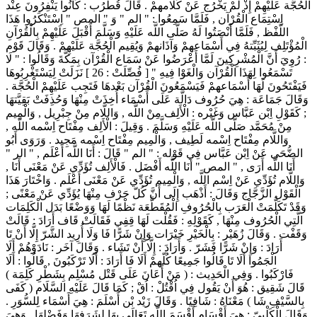
الْحُجَّة عَلَيْهِمْ إِذْ لَمْ يَخْرُج عَنْ كَلَامهمْ . قَالَ قُطْرُب : كَانُوا يَنْفِرُونَ عِنْد
اِسْتِمَاع الْقُرْآن , فَلَمَّا سَمِعُوا : " الم " وَ " المص " اِسْتَنْكَرُوا هَذَا
اللَّفْظ , فَلَمَّا أَنْصَتُوا لَهُ صَلَّى اللَّه عَلَيْهِ وَسَلَّمَ أَقْبَلَ عَلَيْهِمْ بِالْقُرْآنِ
الْمُؤْتَلِف لِيُثَبِّتهُ فِي أَسْمَاعهمْ وَآذَانهمْ وَيُقِيم الْحُجَّة عَلَيْهِمْ . وَقَالَ قَوْم
: رُوِيَ أَنَّ الْمُشْرِكِينَ لَمَّا أَعْرَضُوا عَنْ سَمَاع الْقُرْآن بِمَكَّةَ وَقَالُوا : " لَا
تَسْمَعُوا لِهَذَا الْقُرْآن وَالْغَوْا فِيهِ " [ فُصِّلَتْ : 26 ] نَزَلَتْ لِيَسْتَغْرِبُوهَا
فَيَفْتَحُونَ لَهَا أَسْمَاعهمْ فَيَسْمَعُونَ الْقُرْآن بَعْدهَا فَتَجِب عَلَيْهِمْ الْحُجَّة .
وَقَالَ جَمَاعَة : هِيَ حُرُوف دَالَّة عَلَى أَسْمَاء أُخِذَتْ مِنْهَا وَحُذِفَتْ بَقِيَّتهَا
; كَقَوْلِ اِبْن عَبَّاس وَغَيْره : الْأَلِف مِنْ اللَّه , وَاللَّام مِنْ جِبْرِيل , وَالْمِيم
مِنْ مُحَمَّد صَلَّى اللَّه عَلَيْهِ وَسَلَّمَ . وَقِيلَ : الْأَلِف مِفْتَاح اِسْمه اللَّه ,
وَاللَّام مِفْتَاح اِسْمه لَطِيف , وَالْمِيم مِفْتَاح اِسْمه مَجِيد . وَرَوَى أَبُو
الضُّحَى عَنْ اِبْن عَبَّاس فِي قَوْله : " الم " قَالَ : أَنَا اللَّه أَعْلَم , " الر "
أَنَا اللَّه أَرَى , " المص " أَنَا اللَّه أَفْضَل . فَالْأَلِف تُؤَدِّي عَنْ مَعْنَى أَنَا ,
وَاللَّام تُؤَدِّي عَنْ اِسْم اللَّه , وَالْمِيم تُؤَدِّي عَنْ مَعْنَى أَعْلَم . وَاخْتَارَ هَذَا
الْقَوْل الزَّجَّاج وَقَالَ : أَذْهَب إِلَى أَنَّ كُلّ حَرْف مِنْهَا يُؤَدِّي عَنْ مَعْنًى ;
وَقَدْ تَكَلَّمَتْ الْعَرَب بِالْحُرُوفِ الْمُقَطَّعَة نَظْمًا لَهَا وَوَضْعًا بَدَل الْكَلِمَات
الَّتِي الْحُرُوف مِنْهَا , كَقَوْلِهِ : فَقُلْت لَهَا قِفِي فَقَالَتْ قَاف أَرَادَ : قَالَتْ
وَقَفْت . وَقَالَ زُهَيْر : بِالْخَيْرِ خَيْرَات وَإِنْ شَرًّا فَا وَلَا أُرِيد الشَّرّ إِلَّا أَنْ تَا
أَرَادَ : وَإِنْ شَرًّا فَشَرّ . وَأَرَادَ : إِلَّا أَنْ تَشَاء . وَقَالَ آخَر : نَادَوْهُمْ أَلَا
الْجَمُوا أَلَا تَا قَالُوا جَمِيعًا كُلّهمْ أَلَا فَا أَرَادَ : أَلَا تَرْكَبُونَ , قَالُوا : أَلَا
فَارْكَبُوا . وَفِي الْحَدِيث : ( مَنْ أَعَانَ عَلَى قَتْل مُسْلِم بِشَطْرِ كَلِمَة )
قَالَ شَقِيق : هُوَ أَنْ يَقُول فِي اُقْتُلْ : اُقْ ; كَمَا قَالَ عَلَيْهِ السَّلَام ( كَفَى
بِالسَّيْفِ شَا ) مَعْنَاهُ : شَافِيًا . وَقَالَ زَيْد بْن أَسْلَمَ : هِيَ أَسْمَاء لِلسُّوَرِ .
وَقَالَ الْكَلْبِيّ : هِيَ أَقْسَام أَقْسَمَ اللَّه تَعَالَى بِهَا لِشَرَفِهَا وَفَضْلهَا , وَهِيَ