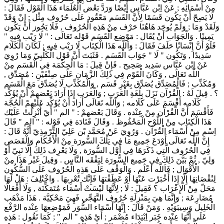
مِنْ أَسْمَائِهِ ; عَنْ اِبْن عَبَّاس أَيْضًا وَرَدَّ بَعْض الْعُلَمَاء هَذَا الْقَوْل فَقَالَ :
لَا يَصِحّ أَنْ يَكُون قَسَمًا لِأَنَّ الْقَسَم مَعْقُود عَلَى حُرُوف مِثْل : إِنْ وَقَدْ
وَلَقَدْ وَمَا ; وَلَمْ يُوجَد هَاهُنَا حَرْف مِنْ هَذِهِ الْحُرُوف , فَلَا يَجُوز أَنْ يَكُون
يَمِينًا . وَالْجَوَاب أَنْ يُقَال : مَوْضِع الْقَسَم قَوْله تَعَالَى : " لَا رَيْب فِيهِ "
فَلَوْ أَنَّ إِنْسَانًا حَلَفَ فَقَالَ : وَاَللَّه هَذَا الْكِتَاب لَا رَيْب فِيهِ ; لَكَانَ الْكَلَام
سَدِيدًا , وَتَكُون " لَا " جَوَاب الْقَسَم . فَثَبَتَ أَنَّ قَوْل الْكَلْبِيّ وَمَا رُوِيَ
عَنْ اِبْن عَبَّاس سَدِيد صَحِيح . فَإِنْ قِيلَ : مَا الْحِكْمَة فِي الْقَسَم مِنْ
اللَّه تَعَالَى , وَكَانَ الْقَوْم فِي ذَلِكَ الزَّمَان عَلَى صِنْفَيْنِ : مُصَدِّق ,
وَمُكَذِّب ; فَالْمُصَدِّق يُصَدِّق بِغَيْرِ قَسَم , وَالْمُكَذِّب لَا يُصَدِّق مَعَ الْقَسَم
؟ . قِيلَ لَهُ : الْقُرْآن نَزَلَ بِلُغَةِ الْعَرَب ; وَالْعَرَب إِذَا أَرَادَ بَعْضهمْ أَنْ يُؤَكِّد
كَلَامه أَقْسَمَ عَلَى كَلَامه ; وَاَللَّه تَعَالَى أَرَادَ أَنْ يُؤَكِّد عَلَيْهِمْ الْحُجَّة
فَأَقْسَمَ أَنَّ الْقُرْآن مِنْ عِنْده . وَقَالَ بَعْضهمْ : " الم " أَيْ أُنْزِلَتْ عَلَيْك
هَذَا الْكِتَاب مِنْ اللَّوْح الْمَحْفُوظ . وَقَالَ قَتَادَة فِي قَوْله : " الم " قَالَ
اِسْم مِنْ أَسْمَاء الْقُرْآن . وَرُوِيَ عَنْ مُحَمَّد بْن عَلِيّ التِّرْمِذِيّ أَنَّهُ قَالَ :
إِنَّ اللَّه تَعَالَى أَوْدَعَ جَمِيع مَا فِي تِلْكَ السُّورَة مِنْ الْأَحْكَام وَالْقَصَص
فِي الْحُرُوف الَّتِي ذَكَرَهَا فِي أَوَّل السُّورَة , وَلَا يَعْرِف ذَلِكَ إِلَّا نَبِيّ أَوْ
وَلِيّ , ثُمَّ بَيَّنَ ذَلِكَ فِي جَمِيع السُّورَة لِيَفْقَه النَّاس . وَقِيلَ غَيْر هَذَا مِنْ
الْأَقْوَال ; فَاَللَّه أَعْلَم . وَالْوَقْف عَلَى هَذِهِ الْحُرُوف عَلَى السُّكُون
لِنُقْصَانِهَا إِلَّا إِذَا أَخْبَرْت عَنْهَا أَوْ عَطَفْتهَا فَإِنَّك تُعْرِبهَا . وَاخْتُلِفَ : هَلْ لَهَا
مَحَلّ مِنْ الْإِعْرَاب ؟ فَقِيلَ : لَا ; لِأَنَّهَا لَيْسَتْ أَسْمَاء مُتَمَكِّنَة , وَلَا أَفْعَالًا
مُضَارِعَة ; وَإِنَّمَا هِيَ بِمَنْزِلَةِ حُرُوف التَّهَجِّي فَهِيَ مَحْكِيَّة . هَذَا مَذْهَب
الْخَلِيل وَسِيبَوَيْهِ . وَمَنْ قَالَ : إِنَّهَا أَسْمَاء السُّوَر فَمَوْضِعهَا عِنْده الرَّفْع
عَلَى أَنَّهَا عِنْده خَبَر اِبْتِدَاء مُضْمَر ; أَيْ هَذِهِ " الم " ; كَمَا تَقُول : هَذِهِ