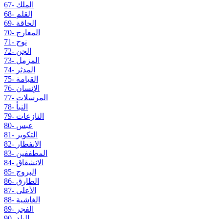
67- الملك
68- القلم
69- الحاقة
70- المعارج
71- نوح
72- الجن
73- المزمل
74- المدثر
75- القيامة
76- الإنسان
77- المرسلات
78- النبأ
79- النازعات
80- عبس
81- التكوير
82- الانفطار
83- المطففين
84- الانشقاق
85- البروج
86- الطارق
87- الأعلى
88- الغاشية
89- الفجر
90- البلد