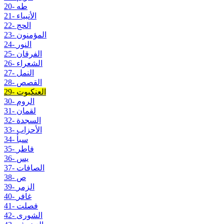
20- طه
21- الأنبياء
22- الحج
23- المؤمنون
24- النور
25- الفرقان
26- الشعراء
27- النمل
28- القصص
29- العنكبوت
30- الروم
31- لقمان
32- السجدة
33- الأحزاب
34- سبأ
35- فاطر
36- يس
37- الصافات
38- ص
39- الزمر
40- غافر
41- فصلت
42- الشورى