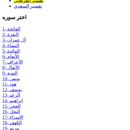
تفسير القرطبي
تفسير السعدي
اختر سوره
1- الفاتحة
2- البقرة
3- آل عمران
4- النساء
5- المائدة
6- الأنعام
7- الأعراف
8- الأنفال
9- التوبة
10- يونس
11- هود
12- يوسف
13- الرعد
14- إبراهيم
15- الحجر
16- النحل
17- الإسراء
18- الكهف
19- مريم