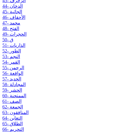
43- الزخرف
44- الدخان
45- الجاثية
46- الأحقاف
47- محمد
48- الفتح
49- الحجرات
50- ق
51- الذاريات
52- الطور
53- النجم
54- القمر
55- الرحمن
56- الواقعة
57- الحديد
58- المجادلة
59- الحشر
60- الممتحنة
61- الصف
62- الجمعة
63- المنافقون
64- التغابن
65- الطلاق
66- التحريم