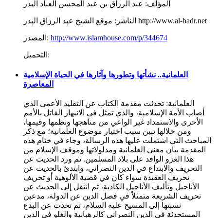
المؤلف:
عبد الرزاق بن عبد المحسن العباد البدر
موقع الشيخ عبد الرزاق البدر http://www.al-badr.net
الناشر:
http://www.islamhouse.com/p/344674
المصدر:
التحميل:
العلمانية.. نشأتها وتطورها وآثارها في الحياة الإسلامية
المعاصرة
العلمانية: تحدثت مقدمة الكتاب عن التقليد الأعمى الذي
أصاب الأمة الإسلامية، والذي تمثل في الانبهار القاتل بالأمم
الأخرى والاستمداد غير الواعي من مناهجها ونظمها وقيمها،
ومن خلالها تبين سبب اختيار موضوع العلمانية؛ مع ذكر
المباحث التي اشتملت عليها هذه الرسالة، وجاء في ختام هذه
المقدمة بيان معنى العلمانية ومدلولاتها وموقف الإسلام من
هذا الغزو الوافد على بلاد المسلمين. ثم ورد الحديث عن
التحريف والابتداع في الدين النصراني، وابتدئ بالحديث عن
تحريف العقيدة سواء كان في قضية الألوهية أو تحريف
الأناجيل وتأليف الأناجيل الكاذبة، ثم انتقل إلى الحديث عن
تحريف الشريعة متمثلاً في فصل الدين عن الدولة، مدعين
نسبتها إلى المسيح عليه السلام، ثم تحدث عن البدع
المستحدثة في الدين النصراني كالرهبانية والغلو في الدين