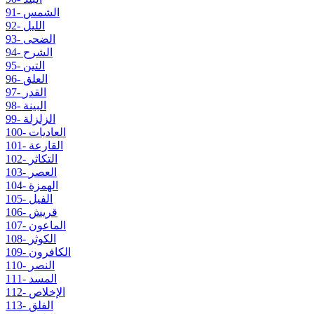
91- الشمس
92- الليل
93- الضحى
94- الشرح
95- التين
96- العلق
97- القدر
98- البينة
99- الزلزلة
100- العاديات
101- القارعة
102- التكاثر
103- العصر
104- الهمزة
105- الفيل
106- قريش
107- الماعون
108- الكوثر
109- الكافرون
110- النصر
111- المسد
112- الإخلاص
113- الفلق