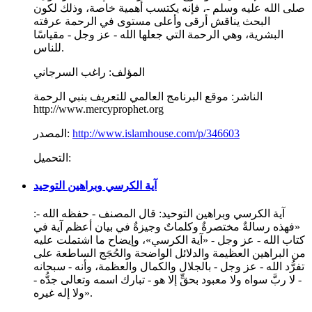
صلى الله عليه وسلم -، فإنه يكتسب أهمية خاصة، وذلك لكون
البحث يناقش أرقى وأعلى مستوى في الرحمة عرفته
البشرية، وهي الرحمة التي جعلها الله - عز وجل - مقياسًا
للناس.
المؤلف:
راغب السرجاني
الناشر:
موقع البرنامج العالمي للتعريف بنبي الرحمة
http://www.mercyprophet.org
http://www.islamhouse.com/p/346603
المصدر:
التحميل:
آية الكرسي وبراهين التوحيد
آية الكرسي وبراهين التوحيد: قال المصنف - حفظه الله -:
«فهذه رسالةٌ مختصرةٌ وكلماتٌ وجيزةٌ في بيان أعظم آية في
كتاب الله - عز وجل - «آية الكرسي»، وإيضاح ما اشتملت عليه
من البراهين العظيمة والدلائل الواضحة والحُجَج الساطعة على
تفرُّد الله - عز وجل - بالجلال والكمال والعظمة، وأنه - سبحانه
- لا ربَّ سواه ولا معبود بحقٍّ إلا هو - تبارك اسمه وتعالى جدُّه -
ولا إله غيره».