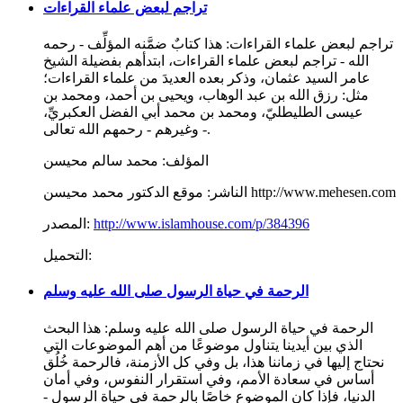
تراجم لبعض علماء القراءات
تراجم لبعض علماء القراءات: هذا كتابٌ ضمَّنه المؤلِّف - رحمه
الله - تراجم لبعض علماء القراءات، ابتدأهم بفضيلة الشيخ
عامر السيد عثمان، وذكر بعده العديدَ من علماء القراءات؛
مثل: رزق الله بن عبد الوهاب، ويحيى بن أحمد، ومحمد بن
عيسى الطليطليّ، ومحمد بن محمد أبي الفضل العكبريِّ،
وغيرهم - رحمهم الله تعالى -.
المؤلف:
محمد سالم محيسن
موقع الدكتور محمد محيسن http://www.mehesen.com
الناشر:
http://www.islamhouse.com/p/384396
المصدر:
التحميل:
الرحمة في حياة الرسول صلى الله عليه وسلم
الرحمة في حياة الرسول صلى الله عليه وسلم: هذا البحث
الذي بين أيدينا يتناول موضوعًا من أهم الموضوعات التي
نحتاج إليها في زماننا هذا، بل وفي كل الأزمنة، فالرحمة خُلُق
أساس في سعادة الأمم، وفي استقرار النفوس، وفي أمان
الدنيا، فإذا كان الموضوع خاصًا بالرحمة في حياة الرسول -