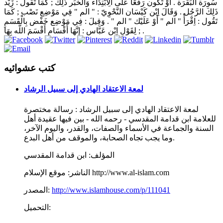
سُورَة الْبَقَرَة . أَوْ تَكُون رَفْعًا عَلَى الِابْتِدَاء وَالْخَبَر ذَلِكَ ; كَمَا تَقُول : زَيْد
ذَلِكَ الرَّجُل . وَقَالَ اِبْن كَيْسَان النَّحْوِيّ : " الم " فِي مَوْضِع نَصْب ; كَمَا
تَقُول : اِقْرَأْ " الم " أَوْ عَلَيْك " الم " . وَقِيلَ : فِي مَوْضِع خَفْض بِالْقَسَمِ
; لِقَوْلِ اِبْن عَبَّاس : إِنَّهَا أَقْسَام أَقْسَمَ اللَّه بِهَا .
كتب عشوائيه
لمعة الاعتقاد الهادي إلى سبيل الرشاد
لمعة الاعتقاد الهادي إلى سبيل الرشاد : رسالة مختصرة
للعلامة ابن قدامة المقدسي - رحمه الله - بين فيها عقيدة أهل
السنة والجماعة في الأسماء والصفات، والقدر، واليوم الآخر،
وما يجب تجاه الصحابة، والموقف من أهل البدع.
المؤلف:
ابن قدامة المقدسي
موقع الإسلام http://www.al-islam.com
الناشر:
http://www.islamhouse.com/p/111041
المصدر:
التحميل: