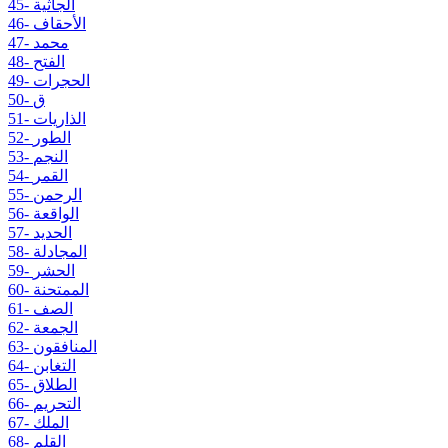
45- الجاثية
46- الأحقاف
47- محمد
48- الفتح
49- الحجرات
50- ق
51- الذاريات
52- الطور
53- النجم
54- القمر
55- الرحمن
56- الواقعة
57- الحديد
58- المجادلة
59- الحشر
60- الممتحنة
61- الصف
62- الجمعة
63- المنافقون
64- التغابن
65- الطلاق
66- التحريم
67- الملك
68- القلم