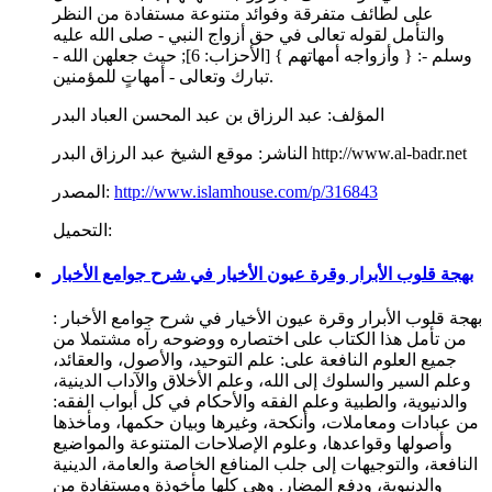
على لطائف متفرقة وفوائد متنوعة مستفادة من النظر
والتأمل لقوله تعالى في حق أزواج النبي - صلى الله عليه
وسلم -: { وأزواجه أمهاتهم } [الأحزاب: 6]; حيث جعلهن الله -
تبارك وتعالى - أمهاتٍ للمؤمنين.
المؤلف:
عبد الرزاق بن عبد المحسن العباد البدر
موقع الشيخ عبد الرزاق البدر http://www.al-badr.net
الناشر:
http://www.islamhouse.com/p/316843
المصدر:
التحميل:
بهجة قلوب الأبرار وقرة عيون الأخيار في شرح جوامع الأخبار
بهجة قلوب الأبرار وقرة عيون الأخيار في شرح جوامع الأخبار :
من تأمل هذا الكتاب على اختصاره ووضوحه رآه مشتملا من
جميع العلوم النافعة على: علم التوحيد، والأصول، والعقائد،
وعلم السير والسلوك إلى الله، وعلم الأخلاق والآداب الدينية،
والدنيوية، والطبية وعلم الفقه والأحكام في كل أبواب الفقه:
من عبادات ومعاملات، وأنكحة، وغيرها وبيان حكمها، ومأخذها
وأصولها وقواعدها، وعلوم الإصلاحات المتنوعة والمواضيع
النافعة، والتوجيهات إلى جلب المنافع الخاصة والعامة، الدينية
والدنيوية، ودفع المضار. وهي كلها مأخوذة ومستفادة من