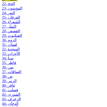
22- الحج
23- المؤمنون
24- النور
25- الفرقان
26- الشعراء
27- النمل
28- القصص
29- العنكبوت
30- الروم
31- لقمان
32- السجدة
33- الأحزاب
34- سبأ
35- فاطر
36- يس
37- الصافات
38- ص
39- الزمر
40- غافر
41- فصلت
42- الشورى
43- الزخرف
44- الدخان