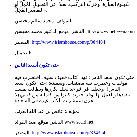
سُهلوةَ العبارة، وجَزالَة التركيب، بعيدًا عن التطويلِ المُمِلِّ أو
التقصيرِ المُخِلِّ».
المؤلف:
محمد سالم محيسن
موقع الدكتور محمد محيسن http://www.mehesen.com
الناشر:
http://www.islamhouse.com/p/384404
المصدر:
التحميل:
حتى تكون أسعد الناس
حتى تكون أسعد الناس: فهذا كتاب خفيف لطيف اختصرت فيه
مؤلفات وعصرت فيه مصنفات, وسميته: (حتى تكون أسعد
الناس)، وجعلته في قواعد لعلك تكررها وتطالب نفسك
بتنفيذها والعمل بها, وقد اخترت كثيرًا من كلماته من كتابي (لا
تحزن) وعشرات الكتب غيره في السعادة.
المؤلف:
عائض بن عبد الله القرني
موقع صيد الفوائد www.saaid.net
الناشر:
http://www.islamhouse.com/p/324354
المصدر: