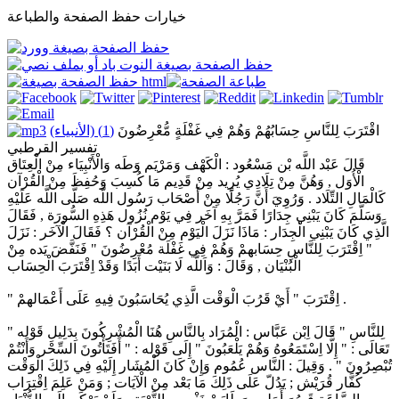
خيارات حفظ الصفحة والطباعة
اقْتَرَبَ لِلنَّاسِ حِسَابُهُمْ وَهُمْ فِي غَفْلَةٍ مُّعْرِضُونَ
(1) (الأنبياء)
تفسير القرطبي
قَالَ عَبْد اللَّه بْن مَسْعُود : الْكَهْف وَمَرْيَم وَطَه وَالْأَنْبِيَاء مِنْ الْعِتَاق
الْأُوَل , وَهُنَّ مِنْ تِلَادِي يُرِيد مِنْ قَدِيم مَا كُسِبَ وَحُفِظَ مِنْ الْقُرْآن
كَالْمَالِ التِّلَاد . وَرُوِيَ أَنَّ رَجُلًا مِنْ أَصْحَاب رَسُول اللَّه صَلَّى اللَّه عَلَيْهِ
وَسَلَّمَ كَانَ يَبْنِي جِدَارًا فَمَرَّ بِهِ آخَر فِي يَوْم نُزُول هَذِهِ السُّورَة , فَقَالَ
الَّذِي كَانَ يَبْنِي الْجِدَار : مَاذَا نَزَلَ الْيَوْم مِنْ الْقُرْآن ؟ فَقَالَ الْآخَر : نَزَلَ
" اِقْتَرَبَ لِلنَّاسِ حِسَابهمْ وَهُمْ فِي غَفْلَة مُعْرِضُونَ " فَنَفَّضَ يَده مِنْ
الْبُنْيَان , وَقَالَ : وَاَللَّه لَا بَنَيْت أَبَدًا وَقَدْ اِقْتَرَبَ الْحِسَاب
" اِقْتَرَبَ " أَيْ قَرُبَ الْوَقْت الَّذِي يُحَاسَبُونَ فِيهِ عَلَى أَعْمَالهمْ .
" لِلنَّاسِ " قَالَ اِبْن عَبَّاس : الْمُرَاد بِالنَّاسِ هُنَا الْمُشْرِكُونَ بِدَلِيلِ قَوْله
تَعَالَى : " إِلَّا اِسْتَمَعُوهُ وَهُمْ يَلْعَبُونَ " إِلَى قَوْله : " أَفَتَأْتُونَ السِّحْر وَأَنْتُمْ
تُبْصِرُونَ " . وَقِيلَ : النَّاس عُمُوم وَإِنْ كَانَ الْمُشَار إِلَيْهِ فِي ذَلِكَ الْوَقْت
كُفَّار قُرَيْش ; يَدُلّ عَلَى ذَلِكَ مَا بَعْد مِنْ الْآيَات ; وَمَنْ عَلِمَ اِقْتِرَاب