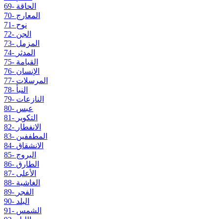
69- الحاقة
70- المعارج
71- نوح
72- الجن
73- المزمل
74- المدثر
75- القيامة
76- الإنسان
77- المرسلات
78- النبأ
79- النازعات
80- عبس
81- التكوير
82- الانفطار
83- المطففين
84- الانشقاق
85- البروج
86- الطارق
87- الأعلى
88- الغاشية
89- الفجر
90- البلد
91- الشمس