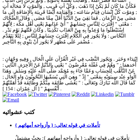
السَّاعَة قَصُرَ أَمَله , وَطَابَتْ نَفْسه بِالتَّوْبَةِ , وَلَمْ يَرْكَن إِلَى الدُّنْيَا ,
فَكَأَنَّ مَا كَانَ لَمْ يَكُنْ إِذَا ذَهَبَ , وَكُلّ آتٍ قَرِيب , وَالْمَوْت لَا مَحَالَة آتٍ
; وَمَوْت كُلّ إِنْسَان قِيَام سَاعَته ; وَالْقِيَامَة أَيْضًا قَرِيبَة بِالْإِضَافَةِ إِلَى مَا
مَضَى مِنْ الزَّمَان , فَمَا بَقِيَ مِنْ الدُّنْيَا أَقَلّ مِمَّا مَضَى . وَقَالَ الضَّحَّاك
: مَعْنَى " اِقْتَرَبَ لِلنَّاسِ حِسَابهمْ " أَيْ عَذَابهمْ يَعْنِي أَهْل مَكَّة ; لِأَنَّهُمْ
اِسْتَبْطَئُوا مَا وُعِدُوا بِهِ مِنْ الْعَذَاب تَكْذِيبًا , وَكَانَ قَتْلهمْ يَوْم بَدْر .
النَّحَّاس : وَلَا يَجُوز فِي الْكَلَام اِقْتَرَبَ حِسَابهمْ لِلنَّاسِ ; لِئَلَّا يَتَقَدَّم
مُضْمَر عَلَى مُظْهَر لَا يَجُوز أَنْ يَنْوِي بِهِ التَّأْخِير .
اِبْتِدَاء وَخَبَر . وَيَجُوز النَّصْب فِي غَيْر الْقُرْآن عَلَى الْحَال . وَفِيهِ وَجْهَانِ :
أَحَدهمَا : " وَهُمْ فِي غَفْلَة مُعْرِضُونَ " يَعْنِي بِالدُّنْيَا عَنْ الْآخِرَة . الثَّانِي :
عَنْ التَّأَهُّب لِلْحِسَابِ وَعَمَّا جَاءَ بِهِ مُحَمَّد صَلَّى اللَّه عَلَيْهِ وَسَلَّمَ . وَهَذَا
الْوَاو عِنْد سِيبَوَيْهِ بِمَعْنَى " إِذْ " وَهِيَ الَّتِي يُسَمِّيهَا النَّحْوِيُّونَ وَاو الْحَال ;
كَمَا قَالَ اللَّه تَبَارَكَ وَتَعَالَى : " يَغْشَى طَائِفَة مِنْكُمْ وَطَائِفَة قَدْ أَهَمَّتْهُمْ
أَنْفُسهمْ " [ آل عِمْرَان : 154 ] .
كتب عشوائيه
تأملات في قوله تعالى: { وأزواجه أمهاتهم }
تأملات في قوله تعالى: { وأزواجه أمهاتهم }: بحثٌ مشتملٌ