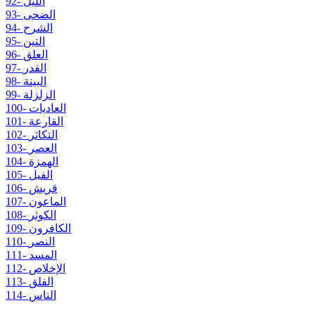
92- الليل
93- الضحى
94- الشرح
95- التين
96- العلق
97- القدر
98- البينة
99- الزلزلة
100- العاديات
101- القارعة
102- التكاثر
103- العصر
104- الهمزة
105- الفيل
106- قريش
107- الماعون
108- الكوثر
109- الكافرون
110- النصر
111- المسد
112- الإخلاص
113- الفلق
114- الناس