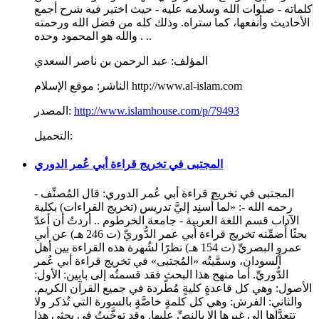
كلماته - صلوات الله وسلامه عليه - حيث اختير فيه شرح أجمع
الأحاديث وأنفعها، كما ستراه. وذلك كله من فضل الله ورحمته
. . والله هو المحمود وحده.
المؤلف:
عبد الرحمن بن ناصر السعدي
موقع الإسلام http://www.al-islam.com
الناشر:
http://www.islamhouse.com/p/79493
المصدر:
التحميل:
المجتبى في تخريج قراءة أبي عُمر الدوري
المجتبى في تخريج قراءة أبي عُمر الدوري: قال المُصنِّف -
رحمه الله -: «لما أُسنِد إليَّ تدريس (تخريج القراءات) بكلية
الآداب قسم اللغة العربية - جامعة الخرطوم .. أردتُ أن أعدّ
بحثًا أُضمِّنه تخريج قراءة أبي عمر الدُّوريِّ (ت 246 هـ) عن أبي
عمروٍ البصريِّ (ت 154 هـ) نظرًا لشُهرة هذه القراءة بين أهل
السودان، وسمَّيتُه «المُجتبى» في تخريج قراءة أبي عُمر
الدُّوريِّ. أما منهج هذا البحث فقد قسمتُه إلى بابين: الأول:
الأصول: وهي كل قاعدةٍ كليةٍ مُطّردة في جميع القرآن الكريم.
والثاني: الفرش: وهي كل كلمةٍ خاصَّةٍ بالسورة التي تُذكر ولا
تتعدَّاها إلى غيرها إلا بالنصِّ عليها. وقد توخَّيتُ في بحثي هذا