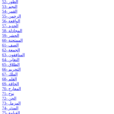
52- الطور
53- النجم
54- القمر
55- الرحمن
56- الواقعة
57- الحديد
58- المجادلة
59- الحشر
60- الممتحنة
61- الصف
62- الجمعة
63- المنافقون
64- التغابن
65- الطلاق
66- التحريم
67- الملك
68- القلم
69- الحاقة
70- المعارج
71- نوح
72- الجن
73- المزمل
74- المدثر
75- القيامة