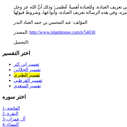
في تعريف العبادة، وللعبادة أهميةٌ عُظمى؛ وذلك أنَّ الله عز وجل
المؤلف:
عبد المحسن بن حمد العباد البدر
http://www.islamhouse.com/p/54658
المصدر:
التحميل:
اختر التفسير
تفسير ابن كثر
تفسير الجلالين
تفسير الطبري
تفسير القرطبي
تفسير السعدي
اختر سوره
1- الفاتحة
2- البقرة
3- آل عمران
4- النساء