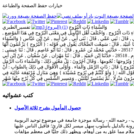
خيارات حفظ الصفحة والطباعة
وَالسَّمَاءِ ذَاتِ الْبُرُوجِ
(1) (البروج)
تفسير الطبري
اءِ ذَات الْبُرُوج . وَاخْتَلَفَ أَهْل التَّأْوِيل فِي مَعْنَى الْبُرُوج فِي هَذَا الْمَوْضِع ,
 . ذِكْر مَنْ قَالَ ذَلِكَ : 28515 - حَدَّثَنِي مُحَمَّد بْن سَعْد , قَالَ : ثَنِي أَبِي , قَالَ : ثَنِي عَمِّي , قَالَ : ثَنَى أَبِي , عَنْ أَبِيهِ , عَنْ اِبْن عَبَّاس { وَالسَّمَاء
َا عَنْ الْحُسَيْن , قَالَ : سَمِعْت أَبَا مُعَاذ يَقُول : ثَنَا عُبَيْد , قَالَ : سَمِعْت الضَّحَّاك يَقُول فِي قَوْله : { الْبُرُوج } يَزْعُمُونَ أَنَّهَا
قُصُور فِي السَّمَاء , وَيُقَال : هِيَ الْكَوَاكِب . وَقَالَ آخَرُونَ : عُنِيَ بِذَلِكَ : وَالسَّمَاء ذَات النُّجُوم , وَقَالُوا : نُجُومهَا : بُرُوجهَا . ذِكْر مَنْ قَالَ ذَلِكَ : 28517 - حَدَّثَنِي مُحَمَّد بْن عَمْرو , قَالَ : ثَنَا أَبُو عَاصِم , قَالَ : ثَنَا عِيسَى ;
وَحَدَّثَنِي الْحَارِث , قَالَ : ثَنَا الْحَسَن , قَالَ : ثَنَا وَرْقَاء , جَمِيعًا عَنْ اِبْن أَبِي نَجِيح , عَنْ مُجَاهِد فِي قَوْل اللَّه { ذَات الْبُرُوج } قَالَ : الْبُرُوج : النُّجُوم . 28518 - حَدَّثَنَا اِبْن حُمَيْد , قَالَ : ثَنَا مَهْرَان , عَنْ سُفْيَان , عَنْ اِبْن أَبِي
: { وَالسَّمَاء ذَات الْبُرُوج } وَبُرُوجهَا : نُجُومهَا . وَقَالَ آخَرُونَ : بَلْ مَعْنَى ذَلِكَ : وَالسَّمَاء ذَات الرَّمَل
َّمَاء ذَات الْبُرُوج } قَالَ : ذَات الرَّمْل وَالْمَاء . وَأَوْلَى الْأَقْوَال فِي ذَلِكَ بِالصَّوَابِ : أَنْ
َوْل اللَّه : { وَلَوْ كُنْتُمْ فِي بُرُوج مُشَيَّدَة } وَهِيَ مَنَازِل مُرْتَفِعَة عَالِيَة فِي
كتب عشوائيه
حصول المأمول بشرح ثلاثة الأصول
ب - رحمه الله - رسالة موجزة جامعة في موضوع توحيد الربوبية
 مقرونة بالدليل بأسلوب سهل ميسر لكل قارئ؛ فأقبل الناس عليها
الإسلام مما علق به من أوهام، ويظهر ذلك جليًّا في معظم مؤلفات