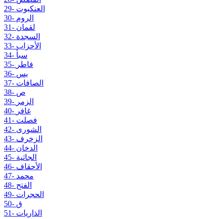
29- العنكبوت
30- الروم
31- لقمان
32- السجدة
33- الأحزاب
34- سبأ
35- فاطر
36- يس
37- الصافات
38- ص
39- الزمر
40- غافر
41- فصلت
42- الشورى
43- الزخرف
44- الدخان
45- الجاثية
46- الأحقاف
47- محمد
48- الفتح
49- الحجرات
50- ق
51- الذاريات