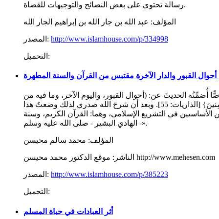
رسالة تحتوي على بعض النصائح والتوجيهات للقضاة.
المؤلف:
عبد الله بن جار الله بن إبراهيم الجار الله
http://www.islamhouse.com/p/334998
المصدر:
التحميل:
أحوال القبور والدار الآخرة مقتبس من القرآن والسنة المطهرة
 أُضمِّنُه الحديثَ عن: (أحوال القبور، واليوم الآخر، وما فيه من
ثوابٍ، وعقابٍ، وجنةٍ، ونارٍ، ونعيمٍ مُقيمٍ ... إلخ). أُذكِّرُ به نفسي وإخواني المُسلمين، عملاً بقول الله تعالى: {وذكِّر فإن الذكرَى تنفعُ المُؤمِنينَ} [الذاريات: 55]. وبعد أن شرحَ الله صدري لذلك وضعتُ هذا
ين الأساسيين في التشريع الإسلامي، وهما: القرآن الكريم، وسنة
الهادي البشير - صلى الله عليه وسلم -».
المؤلف:
محمد سالم محيسن
موقع الدكتور محمد محيسن http://www.mehesen.com
الناشر:
http://www.islamhouse.com/p/385223
المصدر:
التحميل:
أثر العبادات في حياة المسلم