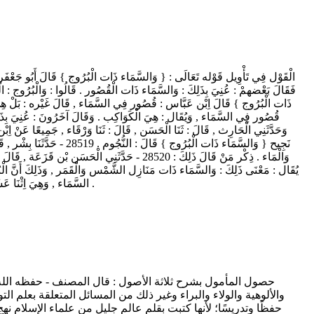
الْقَوْل فِي تَأْوِيل قَوْله تَعَالَى : { وَالسَّمَاء ذَات الْبُرُوج } قَالَ أَبُو جَعْفَر ر
نَجِيح { وَالسَّمَاء ذَات ا
وَالْمَاء . ذِكْر مَنْ قَالَ ذَلِكَ : 28520 - حَدَّ
يُقَال : مَعْنَى ذَلِكَ : وَالسَّمَاء ذَات مَنَازِل الشَّمْس وَالْقَمَر , وَذَلِكَ أَنَّ الْبُ
السَّمَاء , وَهِيَ اِثْنَا عَشَر بُرْجًا , فَمَسِير الْقَمَر فِي كُلّ بُرْج مِنْهَا يَوْمَانِ وَثُلُث , فَذَلِكَ ثَمَانِيَة وَعِشْرُونَ مَنْزِلًا , ثُمَّ يَسْتَسِرّ لَيْلَتَيْنِ , وَمَسِير الشَّمْس فِي كُلّ بُرْج مِنْهَا شَهْر .
حصول المأمول بشرح ثلاثة الأصول : قال المصنف - حفظه الله -
والألوهية والولاء والبراء وغير ذلك من المسائل المتعلقة بعلم ا
حفظًا وتدريسًا؛ لأنها كتبت بقلم عالم جليل من علماء الإسلام نه