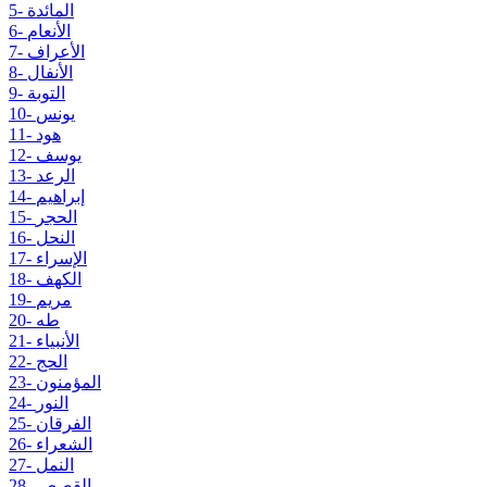
5- المائدة
6- الأنعام
7- الأعراف
8- الأنفال
9- التوبة
10- يونس
11- هود
12- يوسف
13- الرعد
14- إبراهيم
15- الحجر
16- النحل
17- الإسراء
18- الكهف
19- مريم
20- طه
21- الأنبياء
22- الحج
23- المؤمنون
24- النور
25- الفرقان
26- الشعراء
27- النمل
28- القصص