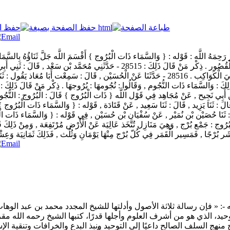
َحِمَهُ اللَّه : قَوْله : { وَالسَّمَاء ذَات الْبُرُوج } أَقْسَمَ اللَّه جَلَّ ثَنَاؤُهُ بِالسَّمَ
فَقَالَ بَعْضهمْ : عُنِيَ بِذَلِكَ : وَالسَّمَاء ذَات الْقُصُور . قَالُوا : وَالْبُرُوج : الْقُصُور
ذَات الْبُرُوج } قَالَ اِبْن عَبَّاس : قُصُور فِي السَّمَاء , قَالَ غَيْره : بَلْ هِيَ الْكَوَاكِب . 28516 - حَدَّثَن
لْبُرُوج } قَالَ : النُّجُوم . 28519 - حَدَّثَنَا بِشْر , قَالَ : ثَنَا يَزِيد , قَالَ : ثَنَا سَعِيد , عَنْ قَتَادَة , قَوْله 
ثَنِي الْحَسَن بْن قَزَعَة , قَالَ : ثَنَا حُصَيْن بْن نُمَيْر , عَنْ سُفْيَان بْن حُسَيْن , فِي قَوْله : { وَالس
رُوج : جَمْع بُرْج , وَهِيَ مَنَازِل تُتَّخَذ عَالِيَة عَنْ الْأَرْض مُرْتَفِعَة , وَمِنْ ذَلِكَ ق
: « فإن رسالة ثلاثة الأصول وأدلتها للشيخ المجدد محمد بن عبد الوها
لتوحيد، الذي هو من أشرف العلوم وأجلها قدرًا، كتبها الشيخ رحمه الله
ج منهج السلف الصالح داعيًا إلى التوحيد ونبذ البدع والخرافات وتنقية 