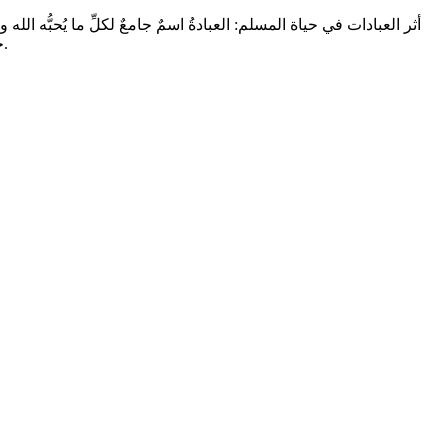
أثر العبادات في حياة المسلم: العبادةُ اسمٌ جامعٌ لكلِّ ما يُحبُّه 
خلق الخَلقَ وأرسل الرسلَ وأنزلَ الكتبَ للأمر بعبادته والنهي عن عبادة غيره، وفي هذه الرسالة تعريف العبادة، وأنواعها، وشروط قبولها.