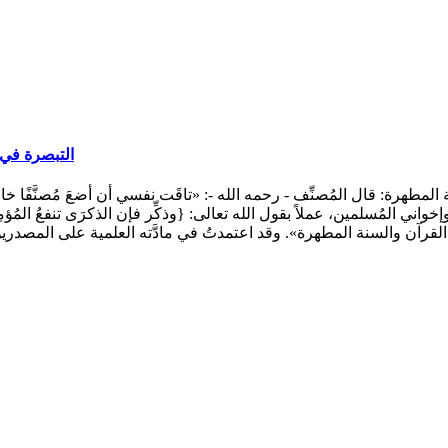
التبصرة في 
هرة: قال المُصنِّف - رحمه الله -: «تاقَت نفسي أن أضعَ مُصنَّفًا خاصًّا
ن القرآن والسنة المطهرة». وقد اعتمدتُ في مادَّته العلمية على المصدر