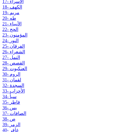
17- الإسراء
18- الكهف
19- مريم
20- طه
21- الأنبياء
22- الحج
23- المؤمنون
24- النور
25- الفرقان
26- الشعراء
27- النمل
28- القصص
29- العنكبوت
30- الروم
31- لقمان
32- السجدة
33- الأحزاب
34- سبأ
35- فاطر
36- يس
37- الصافات
38- ص
39- الزمر
40- غافر