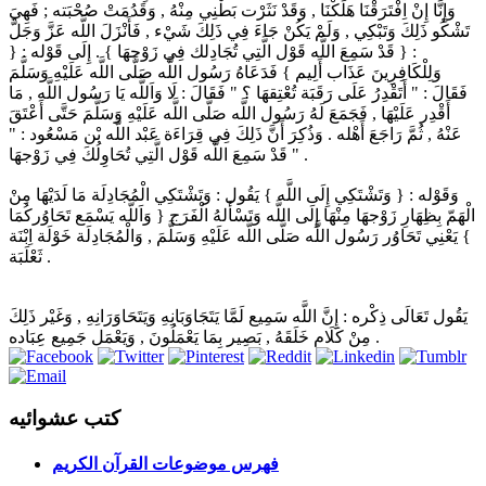
وَقَوْله : { وَتَشْتَكِي إِلَى اللَّه } يَقُول : وَتَشْتَكِي الْمُجَادِلَة مَا لَدَيْهَا مِنْ
الْهَمّ بِظِهَارِ زَوْجهَا مِنْهَا إِلَى اللَّه وَتَسْأَلهُ الْفَرَج { وَاَللَّه يَسْمَع تَحَاوُركُمَا
} يَعْنِي تَحَاوُر رَسُول اللَّه صَلَّى اللَّه عَلَيْهِ وَسَلَّمَ , وَالْمُجَادِلَة خَوْلَة اِبْنَة
ثَعْلَبَة .
يَقُول تَعَالَى ذِكْره : إِنَّ اللَّه سَمِيع لَمَّا يَتَجَاوَبَانِهِ وَيَتَحَاوَرَانِهِ , وَغَيْر ذَلِكَ
مِنْ كَلَام خَلَقَهُ , بَصِير بِمَا يَعْمَلُونَ , وَيَعْمَل جَمِيع عِبَاده .
كتب عشوائيه
فهرس موضوعات القرآن الكريم