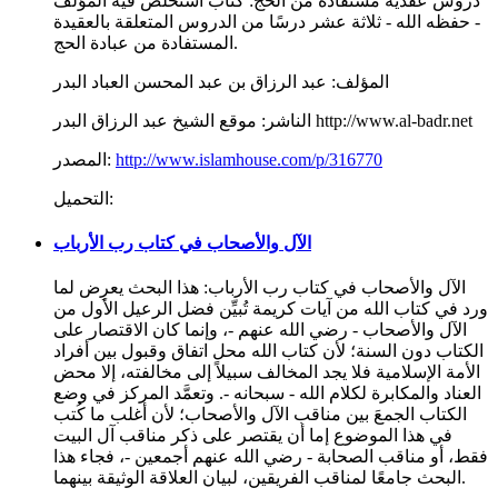
دروس عقدية مستفادة من الحج: كتابٌ استخلص فيه المؤلف
- حفظه الله - ثلاثة عشر درسًا من الدروس المتعلقة بالعقيدة
المستفادة من عبادة الحج.
المؤلف:
عبد الرزاق بن عبد المحسن العباد البدر
موقع الشيخ عبد الرزاق البدر http://www.al-badr.net
الناشر:
http://www.islamhouse.com/p/316770
المصدر:
التحميل:
الآل والأصحاب في كتاب رب الأرباب
الآل والأصحاب في كتاب رب الأرباب: هذا البحث يعرِض لما
ورد في كتاب الله من آيات كريمة تُبيِّن فضل الرعيل الأول من
الآل والأصحاب - رضي الله عنهم -، وإنما كان الاقتصار على
الكتاب دون السنة؛ لأن كتاب الله محل اتفاق وقبول بين أفراد
الأمة الإسلامية فلا يجد المخالف سبيلاً إلى مخالفته، إلا محض
العناد والمكابرة لكلام الله - سبحانه -. وتعمَّد المركز في وضع
الكتاب الجمعَ بين مناقب الآل والأصحاب؛ لأن أغلب ما كُتب
في هذا الموضوع إما أن يقتصر على ذكر مناقب آل البيت
فقط، أو مناقب الصحابة - رضي الله عنهم أجمعين -، فجاء هذا
البحث جامعًا لمناقب الفريقين، لبيان العلاقة الوثيقة بينهما.