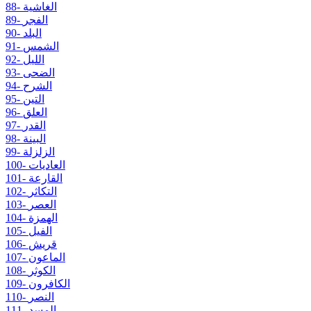
88- الغاشية
89- الفجر
90- البلد
91- الشمس
92- الليل
93- الضحى
94- الشرح
95- التين
96- العلق
97- القدر
98- البينة
99- الزلزلة
100- العاديات
101- القارعة
102- التكاثر
103- العصر
104- الهمزة
105- الفيل
106- قريش
107- الماعون
108- الكوثر
109- الكافرون
110- النصر
111- المسد