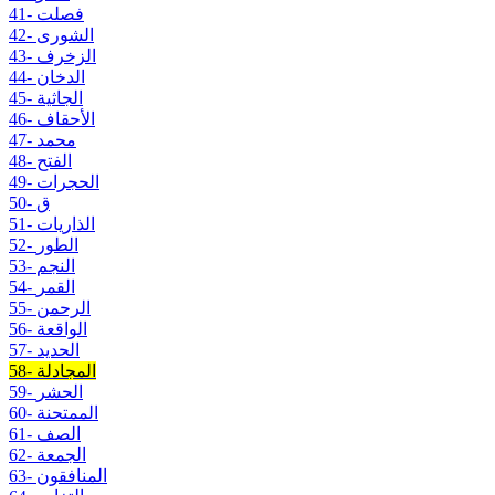
41- فصلت
42- الشورى
43- الزخرف
44- الدخان
45- الجاثية
46- الأحقاف
47- محمد
48- الفتح
49- الحجرات
50- ق
51- الذاريات
52- الطور
53- النجم
54- القمر
55- الرحمن
56- الواقعة
57- الحديد
58- المجادلة
59- الحشر
60- الممتحنة
61- الصف
62- الجمعة
63- المنافقون