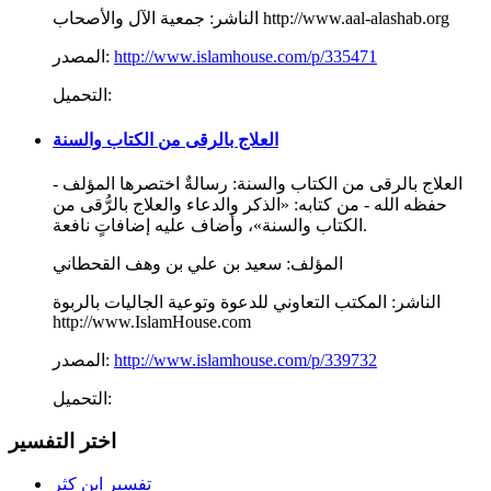
جمعية الآل والأصحاب http://www.aal-alashab.org
الناشر:
http://www.islamhouse.com/p/335471
المصدر:
التحميل:
العلاج بالرقى من الكتاب والسنة
العلاج بالرقى من الكتاب والسنة: رسالةٌ اختصرها المؤلف -
حفظه الله - من كتابه: «الذكر والدعاء والعلاج بالرُّقى من
الكتاب والسنة»، وأضاف عليه إضافاتٍ نافعة.
المؤلف:
سعيد بن علي بن وهف القحطاني
الناشر:
المكتب التعاوني للدعوة وتوعية الجاليات بالربوة
http://www.IslamHouse.com
http://www.islamhouse.com/p/339732
المصدر:
التحميل:
اختر التفسير
تفسير ابن كثر