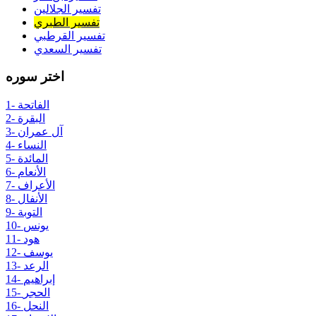
تفسير الجلالين
تفسير الطبري
تفسير القرطبي
تفسير السعدي
اختر سوره
1- الفاتحة
2- البقرة
3- آل عمران
4- النساء
5- المائدة
6- الأنعام
7- الأعراف
8- الأنفال
9- التوبة
10- يونس
11- هود
12- يوسف
13- الرعد
14- إبراهيم
15- الحجر
16- النحل