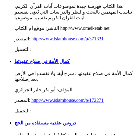
هذا الكتاب فهرسة جيدة لموضوعات آيات القرآن الكريم،
تناسب المهتمين بالبحث والنظر والدراسات التي تُعنى بتقسيم
آيات القرآن الكريم تقسيماً موضوعياً.
موقع أم الكتاب http://www.omelketab.net
الناشر:
http://www.islamhouse.com/p/371331
المصدر:
التحميل:
كمال الأمة في صلاح عقيدتها
كمال الأمة في صلاح عقيدتها : شرح آية: ولا تفسدوا في الأرض
بعد إصلاحها.
المؤلف:
أبو بكر جابر الجزائري
http://www.islamhouse.com/p/172271
المصدر:
التحميل:
دروس عقدية مستفادة من الحج