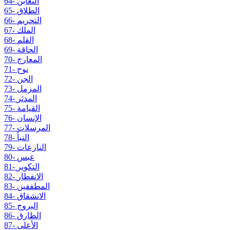
64- التغابن
65- الطلاق
66- التحريم
67- الملك
68- القلم
69- الحاقة
70- المعارج
71- نوح
72- الجن
73- المزمل
74- المدثر
75- القيامة
76- الإنسان
77- المرسلات
78- النبأ
79- النازعات
80- عبس
81- التكوير
82- الانفطار
83- المطففين
84- الانشقاق
85- البروج
86- الطارق
87- الأعلى