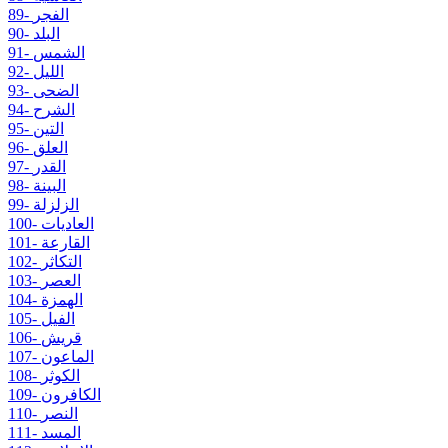
89- الفجر
90- البلد
91- الشمس
92- الليل
93- الضحى
94- الشرح
95- التين
96- العلق
97- القدر
98- البينة
99- الزلزلة
100- العاديات
101- القارعة
102- التكاثر
103- العصر
104- الهمزة
105- الفيل
106- قريش
107- الماعون
108- الكوثر
109- الكافرون
110- النصر
111- المسد