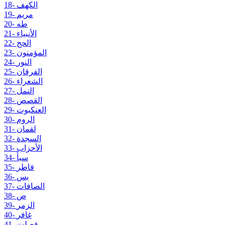
18- الكهف
19- مريم
20- طه
21- الأنبياء
22- الحج
23- المؤمنون
24- النور
25- الفرقان
26- الشعراء
27- النمل
28- القصص
29- العنكبوت
30- الروم
31- لقمان
32- السجدة
33- الأحزاب
34- سبأ
35- فاطر
36- يس
37- الصافات
38- ص
39- الزمر
40- غافر
41- فصلت