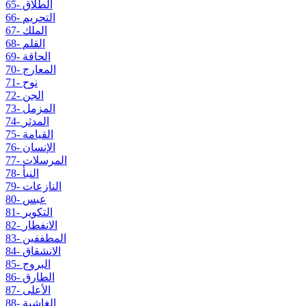
65- الطلاق
66- التحريم
67- الملك
68- القلم
69- الحاقة
70- المعارج
71- نوح
72- الجن
73- المزمل
74- المدثر
75- القيامة
76- الإنسان
77- المرسلات
78- النبأ
79- النازعات
80- عبس
81- التكوير
82- الانفطار
83- المطففين
84- الانشقاق
85- البروج
86- الطارق
87- الأعلى
88- الغاشية