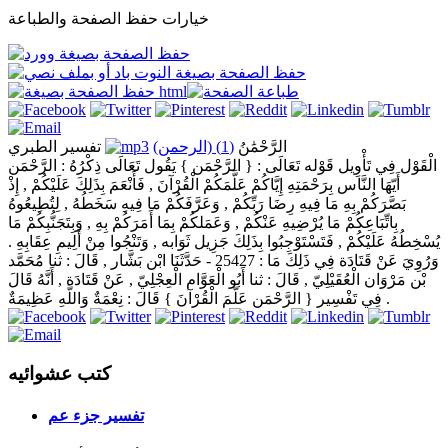
خيارات حفظ الصفحة والطباعة
الرَّحْمَٰنُ
(1) (الرحمن)
تفسير الطبري
الْقَوْل فِي تَأْوِيل قَوْله تَعَالَى : { الرَّحْمَن } يَقُول تَعَالَى ذِكْرُهُ : الرَّحْمَن
أَيّهَا النَّاس بِرَحْمَتِهِ إِيَّاكُمْ عَلَّمَكُمْ الْقُرْآنَ , فَأَنْعَمَ بِذَلِكَ عَلَيْكُمْ , إِذْ
بَصَّرَكُمْ بِهِ مَا فِيهِ رِضَا رَبِّكُمْ , وَعَرَّفَكُمْ مَا فِيهِ سَخَطُهُ , لِتُطِيعُوهُ
بِاتِّبَاعِكُمْ مَا يُرْضِيهِ عَنْكُمْ , وَعَمَلكُمْ بِمَا أَمَرَكُمْ بِهِ , وَبِتَجَنُّبِكُمْ مَا
يُسْخِطُهُ عَلَيْكُمْ , فَتَسْتَوْجِبُوا بِذَلِكَ جَزِيل ثَوَابه , وَتَنْجُوا مِنْ أَلِيمِ عِقَابِهِ .
وَرُوِيَ عَنْ قَتَادَة فِي ذَلِكَ مَا : 25427 - حَدَّثَنَا ابْن بَشَّار , قَالَ : ثنا مُحَمَّد
بْن مَرْوَان الْعُقَيْلِيّ , قَالَ : ثنا أَبُو الْعَوَّام الْعِجْلِيّ , عَنْ قَتَادَة , أَنَّهُ قَالَ
فِي تَفْسِير { الرَّحْمَن عَلَّمَ الْقُرْآنَ } قَالَ : نِعْمَةٌ وَاللَّهِ عَظِيمَةٌ .
كتب عشوائيه
تفسير جزء عم