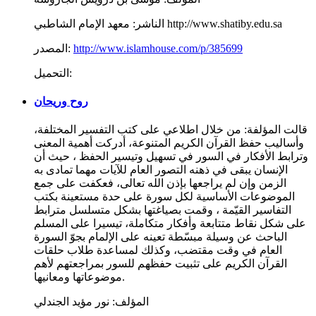
معهد الإمام الشاطبي http://www.shatiby.edu.sa
الناشر:
http://www.islamhouse.com/p/385699
المصدر:
التحميل:
روح وريحان
قالت المؤلفة: من خلال اطلاعي على كتب التفسير المختلفة،
وأساليب حفظ القرآن الكريم المتنوعة، أدركت أهمية المعنى
وترابط الأفكار في السور في تسهيل وتيسير الحفظ ، حيث أن
الإنسان يبقى في ذهنه التصور العام للآيات مهما تمادى به
الزمن وإن لم يراجعها بإذن الله تعالى، فعكفت على جمع
الموضوعات الأساسية لكل سورة على حدة مستعينة بكتب
التفاسير القيّمة ، وقمت بصياغتها بشكل متسلسل مترابط
على شكل نقاط متتابعة وأفكار متكاملة، تيسيرا على المسلم
الباحث عن وسيلة مبسّطة تعينه على الإلمام بجوّ السورة
العام في وقت مقتضب، وكذلك لمساعدة طلاب حلقات
القرآن الكريم على تثبيت حفظهم للسور بمراجعتهم لأهم
موضوعاتها ومعانيها.
المؤلف:
نور مؤيد الجندلي