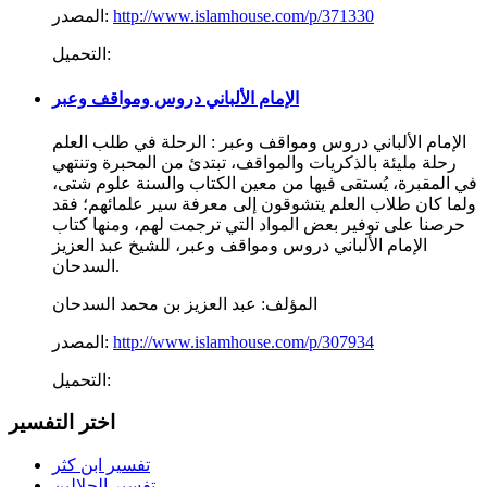
http://www.islamhouse.com/p/371330
المصدر:
التحميل:
الإمام الألباني دروس ومواقف وعبر
الإمام الألباني دروس ومواقف وعبر : الرحلة في طلب العلم
رحلة مليئة بالذكريات والمواقف، تبتدئ من المحبرة وتنتهي
في المقبرة، يُستقى فيها من معين الكتاب والسنة علوم شتى،
ولما كان طلاب العلم يتشوقون إلى معرفة سير علمائهم؛ فقد
حرصنا على توفير بعض المواد التي ترجمت لهم، ومنها كتاب
الإمام الألباني دروس ومواقف وعبر، للشيخ عبد العزيز
السدحان.
المؤلف:
عبد العزيز بن محمد السدحان
http://www.islamhouse.com/p/307934
المصدر:
التحميل:
اختر التفسير
تفسير ابن كثر
تفسير الجلالين