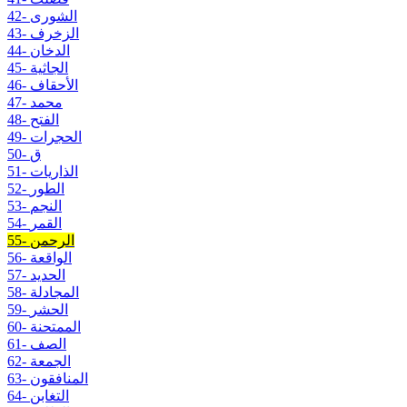
42- الشورى
43- الزخرف
44- الدخان
45- الجاثية
46- الأحقاف
47- محمد
48- الفتح
49- الحجرات
50- ق
51- الذاريات
52- الطور
53- النجم
54- القمر
55- الرحمن
56- الواقعة
57- الحديد
58- المجادلة
59- الحشر
60- الممتحنة
61- الصف
62- الجمعة
63- المنافقون
64- التغابن