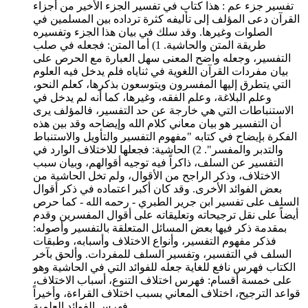
تفسير جزء عم : هذا كتاب في تفسير الجزء الأخير من أجزاء
القرآن دعى المؤلف إلى تأليفه كثرة ترداده بين المسلمين في
الصلوات وغيرها. وقد سلك في بيان هذا الجزء وتفسيره
طريقة المتن والحاشية. 1) أما المتن: فجعله في صلب
التفسير، وجعله واضح المعنى سهل العبارة مع الحرص على
بيان مفردات القرآن اللغوية في ثناياه فلم يدخل فيه العلوم
التي يتطرق إليها المفسرون ويتوسعون بذكرها، كعلم النحو،
وعلم البلاغة، وعلم الفقه، وغيرها، كما أنه لم يدخل في
الاستنباطات التي هي خارجة عن حد التفسير، فالمؤلف يرى
أن التفسير هو بيان معاني كلام الله وإيضاحه وقد بين هذه
الفكرة بإيضاح في كتابه "مفهوم التفسير والتأويل والاستنباط
والتدبر والمفسر". 2) الحاشية: فجعلها للاختلاف الوارد في
التفسير عن السلف، ذاكراً فيه توجيه أقوالهم، وبيان سبب
الاختلاف، وذكر الراجح من الأقوال، ولم تخل الحاشية من
بعض الفوائد الأخرى. وقد كان أكبر اعتماده في ذكر أقوال
السلف على تفسير ابن جرير الطبري - رحمه الله - كما حرص
أيضاً على نقل ترجيحاته وتعليقاته على أقوال المفسرين وقدم
بمقدمة ذكر فيها بعض المسائل المتعلقة بالتفسير وأصوله:
فذكر مفهوم التفسير، وأنواع الاختلاف وأسبابه، وطبقات
السلف في التفسير، وتفسير السلف للمفردات. وألحق بآخر
الكتاب فهرس نافع للغاية جعله للفوائد التي في الحاشية وهو
على خمسة أقسام: فهرس اختلاف التنوع، أسباب الاختلاف،
قواعد الترجيح، اختلاف المعاني بسبب اختلاف القراءة، وأخيراً
فهرس الفوائد العلمية.