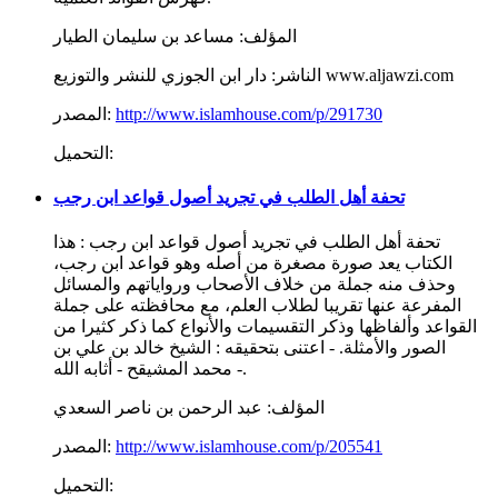
المؤلف:
مساعد بن سليمان الطيار
دار ابن الجوزي للنشر والتوزيع www.aljawzi.com
الناشر:
http://www.islamhouse.com/p/291730
المصدر:
التحميل:
تحفة أهل الطلب في تجريد أصول قواعد ابن رجب
تحفة أهل الطلب في تجريد أصول قواعد ابن رجب : هذا
الكتاب يعد صورة مصغرة من أصله وهو قواعد ابن رجب،
وحذف منه جملة من خلاف الأصحاب ورواياتهم والمسائل
المفرعة عنها تقريبا لطلاب العلم، مع محافظته على جملة
القواعد وألفاظها وذكر التقسيمات والأنواع كما ذكر كثيرا من
الصور والأمثلة. - اعتنى بتحقيقه : الشيخ خالد بن علي بن
محمد المشيقح - أثابه الله -.
المؤلف:
عبد الرحمن بن ناصر السعدي
http://www.islamhouse.com/p/205541
المصدر:
التحميل: