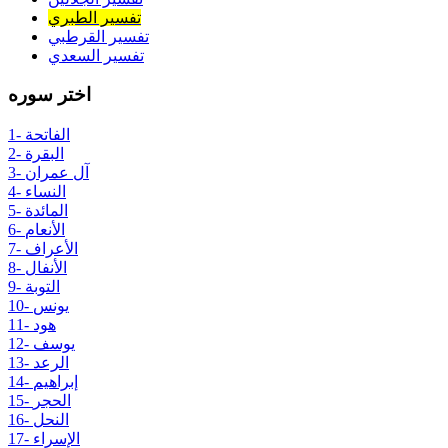
تفسير الطبري
تفسير القرطبي
تفسير السعدي
اختر سوره
1- الفاتحة
2- البقرة
3- آل عمران
4- النساء
5- المائدة
6- الأنعام
7- الأعراف
8- الأنفال
9- التوبة
10- يونس
11- هود
12- يوسف
13- الرعد
14- إبراهيم
15- الحجر
16- النحل
17- الإسراء