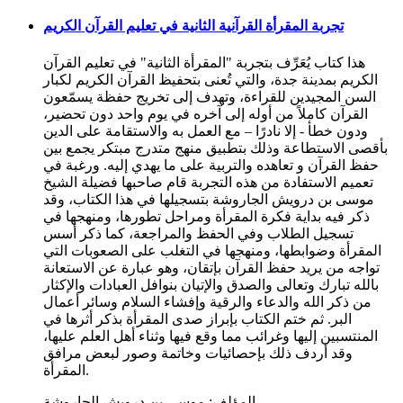
تجربة المقرأة القرآنية الثانية في تعليم القرآن الكريم
هذا كتاب يُعَرِّف بتجربة "المقرأة الثانية" في تعليم القرآن
الكريم بمدينة جدة، والتي تُعنى بتحفيظ القرآن الكريم لكبار
السن المجيدين للقراءة، وتهدف إلى تخريج حفظة يسمّعون
القرآن كاملاً من أوله إلى آخره في يوم واحد دون تحضير،
ودون خطأ - إلا نادرًا – مع العمل به والاستقامة على الدين
بأقصى الاستطاعة وذلك بتطبيق منهج متدرج مبتكر يجمع بين
حفظ القرآن و تعاهده والتربية على ما يهدي إليه. ورغبة في
تعميم الاستفادة من هذه التجربة قام صاحبها فضيلة الشيخ
موسى بن درويش الجاروشة بتسجيلها في هذا الكتاب، وقد
ذكر فيه بداية فكرة المقرأة ومراحل تطورها، ومنهجها في
تسجيل الطلاب وفي الحفظ والمراجعة، كما ذكر أسس
المقرأة وضوابطها، ومنهجها في التغلب على الصعوبات التي
تواجه من يريد حفظ القرآن بإتقان، وهو عبارة عن الاستعانة
بالله تبارك وتعالى والصدق والإتيان بنوافل العبادات والإكثار
من ذكر الله والدعاء والرقية وإفشاء السلام وسائر أعمال
البر. ثم ختم الكتاب بإبراز صدى المقرأة بذكر أثرها في
المنتسبين إليها وغرائب مما وقع فيها وثناء أهل العلم عليها،
وقد أردف ذلك بإحصائيات وخاتمة وصور لبعض مرافق
المقرأة.
المؤلف:
موسى بن درويش الجاروشة