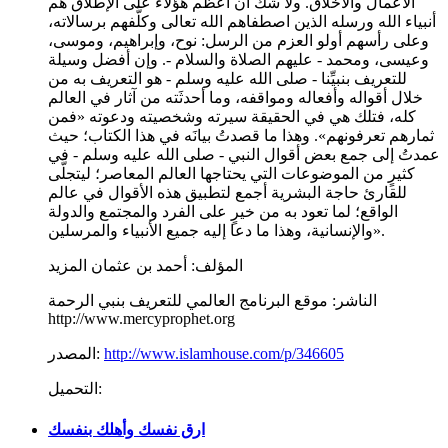
الأعمال والأخلاق. ولا شك أن أعظم هؤلاء على الإطلاق هم
أنبياء الله ورسله الذين اصطفاهم الله تعالى وكلَّفهم برسالاته،
وعلى رأسهم أولو العزم من الرسل: نوح، وإبراهيم، وموسى،
وعيسى، ومحمد - عليهم الصلاة والسلام -. وإن أفضل وسيلة
للتعريف بنبيِّنا - صلى الله عليه وسلم - هو التعريف به من
خلال أقواله وأفعاله ومواقفه، وما أحدثَته من آثار في العالم
كله، فتلك هي في الحقيقة سيرته وشخصيته ودعوته «فمن
ثمارهم تعرفونهم». وهذا ما قصدتُ بيانَه في هذا الكتاب؛ حيث
عمدتُ إلى جمع بعض أقوال النبي - صلى الله عليه وسلم - في
كثيرٍ من الموضوعات التي يحتاجها العالم المعاصر؛ ليتجلَّى
للقارئ حاجة البشرية أجمع لتطبيق هذه الأقوال في عالم
الواقع؛ لما تعود به من خيرٍ على الفرد والمجتمع والدولة
والإنسانية، وهذا ما دعا إليه جميع الأنبياء والمرسلين».
المؤلف:
أحمد بن عثمان المزيد
الناشر:
موقع البرنامج العالمي للتعريف بنبي الرحمة
http://www.mercyprophet.org
http://www.islamhouse.com/p/346605
المصدر:
التحميل:
ارق نفسك وأهلك بنفسك