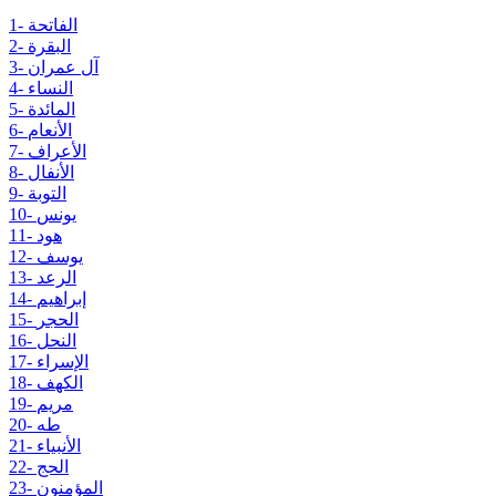
1- الفاتحة
2- البقرة
3- آل عمران
4- النساء
5- المائدة
6- الأنعام
7- الأعراف
8- الأنفال
9- التوبة
10- يونس
11- هود
12- يوسف
13- الرعد
14- إبراهيم
15- الحجر
16- النحل
17- الإسراء
18- الكهف
19- مريم
20- طه
21- الأنبياء
22- الحج
23- المؤمنون