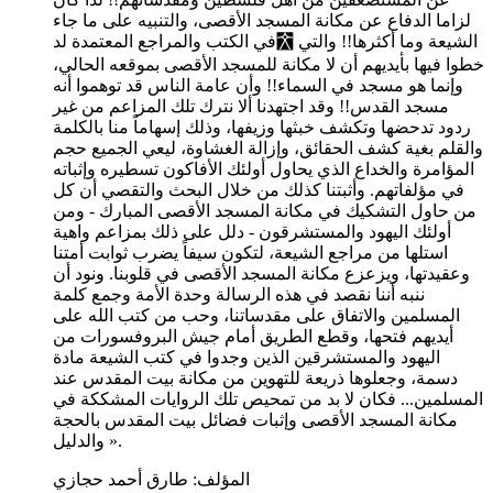
لزاما الدفاع عن مكانة المسجد الأقصى، والتنبيه على ما جاء
في الكتب والمراجع المعتمدة لد￯ الشيعة وما أكثرها!! والتي
خطوا فيها بأيديهم أن لا مكانة للمسجد الأقصى بموقعه الحالي،
وإنما هو مسجد في السماء!! وأن عامة الناس قد توهموا أنه
مسجد القدس!! وقد اجتهدنا ألا نترك تلك المزاعم من غير
ردود تدحضها وتكشف خبثها وزيفها، وذلك إسهاماً منا بالكلمة
والقلم بغية كشف الحقائق، وإزالة الغشاوة، ليعي الجميع حجم
المؤامرة والخداع الذي يحاول أولئك الأفاكون تسطيره وإثباته
في مؤلفاتهم. وأثبتنا كذلك من خلال البحث والتقصي أن كل
من حاول التشكيك في مكانة المسجد الأقصى المبارك - ومن
أولئك اليهود والمستشرقون - دلل على ذلك بمزاعم واهية
استلها من مراجع الشيعة، لتكون سيفاً يضرب ثوابت أمتنا
وعقيدتها، ويزعزع مكانة المسجد الأقصى في قلوبنا. ونود أن
ننبه أننا نقصد في هذه الرسالة وحدة الأمة وجمع كلمة
المسلمين والاتفاق على مقدساتنا، وحب من كتب الله على
أيديهم فتحها، وقطع الطريق أمام جيش البروفسورات من
اليهود والمستشرقين الذين وجدوا في كتب الشيعة مادة
دسمة، وجعلوها ذريعة للتهوين من مكانة بيت المقدس عند
المسلمين... فكان لا بد من تمحيص تلك الروايات المشككة في
مكانة المسجد الأقصى وإثبات فضائل بيت المقدس بالحجة
والدليل ».
المؤلف:
طارق أحمد حجازي