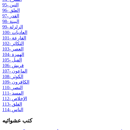
95- التين
96- العلق
97- القدر
98- البينة
99- الزلزلة
100- العاديات
101- القارعة
102- التكاثر
103- العصر
104- الهمزة
105- الفيل
106- قريش
107- الماعون
108- الكوثر
109- الكافرون
110- النصر
111- المسد
112- الإخلاص
113- الفلق
114- الناس
كتب عشوائيه