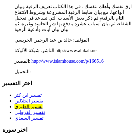
ارق نفسك وأهلك بنفسك : في هذا الكتاب تعريف الرقية وبيان
أنواعها، مع بيان ضابط الرقية المشروعة وشروط الانتفاع
التام بالرقية، ثم ذكر بعض الأسباب التي تساعد في تعجيل
الشفاء، ثم بيان أسباب عشرة يندفع بها شر الحاسد وغيره، ثم
بيان بيان آيات وأدعية الرقية.
المؤلف:
خالد بن عبد الرحمن الجريسي
شبكة الألوكة http://www.alukah.net
الناشر:
http://www.islamhouse.com/p/166516
المصدر:
التحميل:
اختر التفسير
تفسير ابن كثر
تفسير الجلالين
تفسير الطبري
تفسير القرطبي
تفسير السعدي
اختر سوره