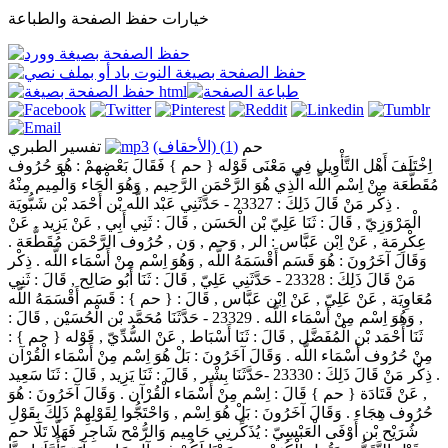
خيارات حفظ الصفحة والطباعة
حم
(1) (الأحقاف)
تفسير الطبري
اِخْتَلَفَ أَهْل التَّأْوِيل فِي مَعْنَى قَوْله { حم } فَقَالَ بَعْضهمْ : هُوَ حُرُوف
مُقَطَّعَة مِنْ اِسْم اللَّه الَّذِي هُوَ الرَّحْمَن الرَّحِيم , وَهُوَ الْحَاء وَالْمِيم مِنْهُ
. ذِكْر مَنْ قَالَ ذَلِكَ : 23327 - حَدَّثَنِي عَبْد اللَّه بْن أَحْمَد بْن شَبُّويَة
الْمَرْوَزِيّ , قَالَ : ثَنَا عَلِيّ بْن الْحَسَن , قَالَ : ثَنِي أَبِي , عَنْ يَزِيد , عَنْ
عِكْرِمَة , عَنْ اِبْن عَبَّاس : الر , وَحم , وَن , حُرُوف الرَّحْمَن مُقَطَّعَة .
وَقَالَ آخَرُونَ : هُوَ قَسَم أَقْسَمَهُ اللَّه , وَهُوَ اِسْم مِنْ أَسْمَاء اللَّه . ذِكْر
مَنْ قَالَ ذَلِكَ : 23328 - حَدَّثَنِي عَلِيّ , قَالَ : ثَنَا أَبُو صَالِح , قَالَ : ثَنِي
مُعَاوِيَة , عَنْ عَلِيّ , عَنْ اِبْن عَبَّاس , قَالَ : { حم } : قَسَم أَقْسَمَهُ اللَّه
, وَهُوَ اِسْم مِنْ أَسْمَاء اللَّه . 23329 - حَدَّثَنَا مُحَمَّد بْن الْحُسَيْن , قَالَ :
ثَنَا أَحْمَد بْن الْمُفَضَّل , قَالَ : ثَنَا أَسْبَاط , عَنْ السُّدِّيّ , قَوْله { حم } :
مِنْ حُرُوف أَسْمَاء اللَّه . وَقَالَ آخَرُونَ : بَلْ هُوَ اِسْم مِنْ أَسْمَاء الْقُرْآن
. ذِكْر مَنْ قَالَ ذَلِكَ : 23330 -حَدَّثَنَا بِشْر , قَالَ : ثَنَا يَزِيد , قَالَ : ثَنَا سَعِيد
, عَنْ قَتَادَة { حم } قَالَ : اِسْم مِنْ أَسْمَاء الْقُرْآن . وَقَالَ آخَرُونَ : هُوَ
حُرُوف هِجَاء . وَقَالَ آخَرُونَ : بَلْ هُوَ اِسْم , وَاحْتَجُّوا لِقَوْلِهِمْ ذَلِكَ بِقَوْلِ
شُرَيْح بْن أَوْفَى الْعَبْسِيّ : يُذَكِّرنِي حَامِيم وَالرُّمْح شَاجِر فَهَلَّا تَلَا حم