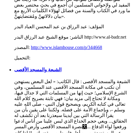
المفيد لي ولإخواني المسلمين أن أجمع في بحثٍ مختصر بعض
ما ورد في الكتاب والسنة من فضائل لهؤلاء الكلمات الأربع مع
بيان دلالاتهنَّ ومُقتضايتهنَّ».
المؤلف:
عبد الرزاق بن عبد المحسن العباد البدر
موقع الشيخ عبد الرزاق البدر http://www.al-badr.net
الناشر:
http://www.islamhouse.com/p/344668
المصدر:
التحميل:
الشيعة والمسجد الأقصى
الشيعة والمسجد الأقصى : قال الكاتب: « لعل البعض يستهجن
أن نكتب في مكانة المسجد الأقصى عند المسلمين، وفي
الشرع الإسلامي؛ حيث إنها من المسلمات التي لا جدال فيها،
ومكانة لا تحتاج إلى مزيد بيان؛ فهي ثابتة بصريح كلام الله
تعالى في كتابه الكريم، وبصحيح قول النبي - صلى الله عليه
وسلم -، وبإجماع الأمة على فضله. ولكننا على يقين بأن من
يقرأ الرسالة التي بين أيدينا سيعذرنا بعد أن تكشف له
الحقائق... ويعي حجم الخداع الذي لبس علينا من أناس ادعوا
نصرة المسجد الأقصى وأرض المسر￯... ورفعوا لواء الدفاع
عن المستضعفين من أهل فلسطين ومقدساتهم!! لذا كان