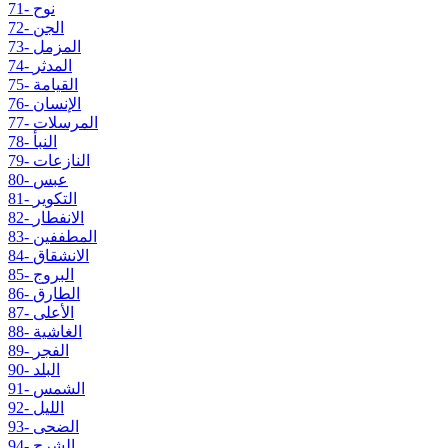
71- نوح
72- الجن
73- المزمل
74- المدثر
75- القيامة
76- الإنسان
77- المرسلات
78- النبأ
79- النازعات
80- عبس
81- التكوير
82- الانفطار
83- المطففين
84- الانشقاق
85- البروج
86- الطارق
87- الأعلى
88- الغاشية
89- الفجر
90- البلد
91- الشمس
92- الليل
93- الضحى
94- الشرح