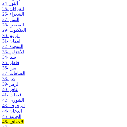
24- النور
25- الفرقان
26- الشعراء
27- النمل
28- القصص
29- العنكبوت
30- الروم
31- لقمان
32- السجدة
33- الأحزاب
34- سبأ
35- فاطر
36- يس
37- الصافات
38- ص
39- الزمر
40- غافر
41- فصلت
42- الشورى
43- الزخرف
44- الدخان
45- الجاثية
46- الأحقاف