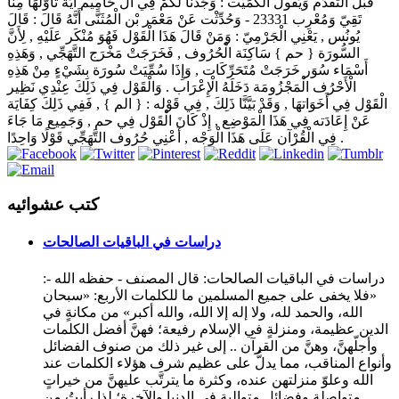
قَبْل التَّقَدُّم وَيَقُول الْكُمَيْت : وَجَدْنَا لَكُمْ فِي آل حَامِيم آيَة تَأَوَّلَهَا مِنَّا
تَقِيّ وَمُعْرِب 23331 - وَحُدِّثْت عَنْ مَعْمَر بْن الْمُثَنَّى أَنَّهُ قَالَ : قَالَ
يُونُس , يَعْنِي الْجَرْمِيّ : وَمَنْ قَالَ هَذَا الْقَوْل فَهُوَ مُنْكَر عَلَيْهِ , لِأَنَّ
السُّورَة { حم } سَاكِنَة الْحُرُوف , فَخَرَجَتْ مَخْرَج التَّهَجِّي , وَهَذِهِ
أَسْمَاء سُوَر خَرَجَتْ مُتَحَرِّكَات , وَإِذَا سُمِّيَتْ سُورَة بِشَيْءٍ مِنْ هَذِهِ
الْأَحْرُف الْمَجْزُومَة دَخَلَهُ الْإِعْرَاب . وَالْقَوْل فِي ذَلِكَ عِنْدِي نَظِير
الْقَوْل فِي أَخَوَاتهَا , وَقَدْ بَيَّنَّا ذَلِكَ , فِي قَوْله : { الم } , فَفِي ذَلِكَ كِفَايَة
عَنْ إِعَادَته فِي هَذَا الْمَوْضِع , إِذْ كَانَ الْقَوْل فِي حم , وَجَمِيع مَا جَاءَ
فِي الْقُرْآن عَلَى هَذَا الْوَجْه , أَعْنِي حُرُوف التَّهَجِّي قَوْلًا وَاحِدًا .
كتب عشوائيه
دراسات في الباقيات الصالحات
دراسات في الباقيات الصالحات: قال المصنف - حفظه الله -:
«فلا يخفى على جميع المسلمين ما للكلمات الأربع: «سبحان
الله، والحمد لله، ولا إله إلا الله، والله أكبر» من مكانةٍ في
الدين عظيمة، ومنزلةٍ في الإسلام رفيعة؛ فهنَّ أفضل الكلمات
وأجلّهنَّ، وهنَّ من القرآن .. إلى غير ذلك من صنوف الفضائل
وأنواع المناقب، مما يدلُّ على عظيم شرف هؤلاء الكلمات عند
الله وعلوّ منزلتهن عنده، وكثرة ما يترتَّب عليهنَّ من خيراتٍ
متواصلة وفضائل متوالية في الدنيا والآخرة؛ لذا رأيتُ من