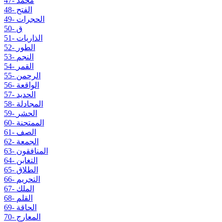
47- محمد
48- الفتح
49- الحجرات
50- ق
51- الذاريات
52- الطور
53- النجم
54- القمر
55- الرحمن
56- الواقعة
57- الحديد
58- المجادلة
59- الحشر
60- الممتحنة
61- الصف
62- الجمعة
63- المنافقون
64- التغابن
65- الطلاق
66- التحريم
67- الملك
68- القلم
69- الحاقة
70- المعارج