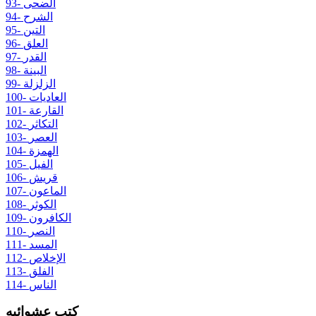
93- الضحى
94- الشرح
95- التين
96- العلق
97- القدر
98- البينة
99- الزلزلة
100- العاديات
101- القارعة
102- التكاثر
103- العصر
104- الهمزة
105- الفيل
106- قريش
107- الماعون
108- الكوثر
109- الكافرون
110- النصر
111- المسد
112- الإخلاص
113- الفلق
114- الناس
كتب عشوائيه