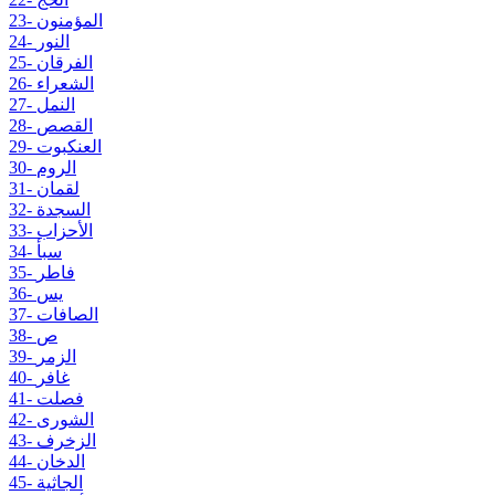
23- المؤمنون
24- النور
25- الفرقان
26- الشعراء
27- النمل
28- القصص
29- العنكبوت
30- الروم
31- لقمان
32- السجدة
33- الأحزاب
34- سبأ
35- فاطر
36- يس
37- الصافات
38- ص
39- الزمر
40- غافر
41- فصلت
42- الشورى
43- الزخرف
44- الدخان
45- الجاثية