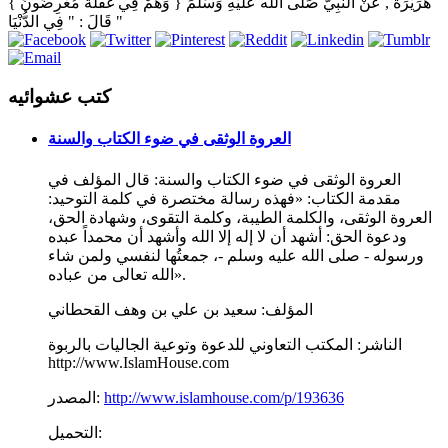
هُرَيْرَة , عَنْ النَّبِيّ صَلَّى اللَّه عَلَيْهِ وَسَلَّمَ { وَهُمْ فِي غَفْلَة مُعْرِضُونَ }
قَالَ : " فِي الدُّنْيَا "
كتب عشوائيه
العروة الوثقى في ضوء الكتاب والسنة
العروة الوثقى في ضوء الكتاب والسنة: قال المؤلف في
مقدمة الكتاب: «فهذه رسالة مختصرة في كلمة التوحيد:
العروة الوثقى، والكلمة الطيبة، وكلمة التقوى، وشهادة الحق،
ودعوة الحق: أشهد أن لا إله إلا الله وأشهد أن محمداً عبده
ورسوله - صلى الله عليه وسلم -، جمعتُها لنفسي ولمن شاء
الله تعالى من عباده».
المؤلف:
سعيد بن علي بن وهف القحطاني
الناشر:
المكتب التعاوني للدعوة وتوعية الجاليات بالربوة
http://www.IslamHouse.com
http://www.islamhouse.com/p/193636
المصدر:
التحميل: