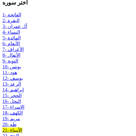
اختر سوره
1- الفاتحة
2- البقرة
3- آل عمران
4- النساء
5- المائدة
6- الأنعام
7- الأعراف
8- الأنفال
9- التوبة
10- يونس
11- هود
12- يوسف
13- الرعد
14- إبراهيم
15- الحجر
16- النحل
17- الإسراء
18- الكهف
19- مريم
20- طه
21- الأنبياء
22- الحج