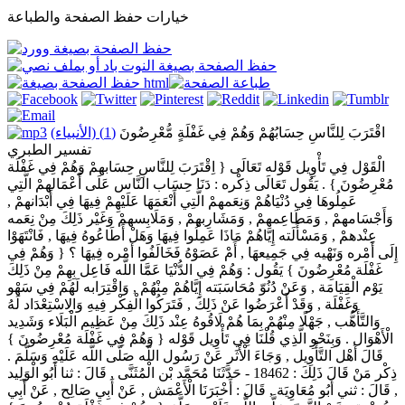
خيارات حفظ الصفحة والطباعة
اقْتَرَبَ لِلنَّاسِ حِسَابُهُمْ وَهُمْ فِي غَفْلَةٍ مُّعْرِضُونَ
(1) (الأنبياء)
تفسير الطبري
الْقَوْل فِي تَأْوِيل قَوْله تَعَالَى { اِقْتَرَبَ لِلنَّاسِ حِسَابهمْ وَهُمْ فِي غَفْلَة
مُعْرِضُونَ } . يَقُول تَعَالَى ذِكْره : دَنَا حِسَاب النَّاس عَلَى أَعْمَالهمْ الَّتِي
عَمِلُوهَا فِي دُنْيَاهُمْ وَنِعَمهمْ الَّتِي أَنْعَمَهَا عَلَيْهِمْ فِيهَا فِي أَبْدَانهمْ ,
وَأَجْسَامهمْ , وَمَطَاعِمهمْ , وَمَشَارِبهمْ , وَمَلَابِسهمْ وَغَيْر ذَلِكَ مِنْ نِعَمه
عِنْدهمْ , وَمَسْأَلَته إِيَّاهُمْ مَاذَا عَمِلُوا فِيهَا وَهَلْ أَطَاعُوهُ فِيهَا , فَانْتَهَوْا
إِلَى أَمْره وَنَهْيه فِي جَمِيعهَا , أَمْ عَصَوْهُ فَخَالَفُوا أَمْره فِيهَا ؟ { وَهُمْ فِي
غَفْلَة مُعْرِضُونَ } يَقُول : وَهُمْ فِي الدُّنْيَا عَمَّا اللَّه فَاعِل بِهِمْ مِنْ ذَلِكَ
يَوْم الْقِيَامَة , وَعَنْ دُنُوّ مُحَاسَبَته إِيَّاهُمْ مِنْهُمْ , وَاقْتِرَابه لَهُمْ فِي سَهْو
وَغَفْلَة , وَقَدْ أَعْرَضُوا عَنْ ذَلِكَ , فَتَرَكُوا الْفِكْر فِيهِ وَالِاسْتِعْدَاد لَهُ
وَالتَّأَهُّب , جَهْلًا مِنْهُمْ بِمَا هُمْ لَاقُوهُ عِنْد ذَلِكَ مِنْ عَظِيم الْبَلَاء وَشَدِيد
الْأَهْوَال . وَبِنَحْوِ الَّذِي قُلْنَا فِي تَأْوِيل قَوْله { وَهُمْ فِي غَفْلَة مُعْرِضُونَ }
قَالَ أَهْل التَّأْوِيل , وَجَاءَ الْأَثَر عَنْ رَسُول اللَّه صَلَّى اللَّه عَلَيْهِ وَسَلَّمَ .
ذِكْر مَنْ قَالَ ذَلِكَ : 18462 - حَدَّثَنَا مُحَمَّد بْن الْمُثَنَّى , قَالَ : ثنا أَبُو الْوَلِيد
, قَالَ : ثني أَبُو مُعَاوِيَة , قَالَ : أَخْبَرَنَا الْأَعْمَش , عَنْ أَبِي صَالِح , عَنْ أَبِي