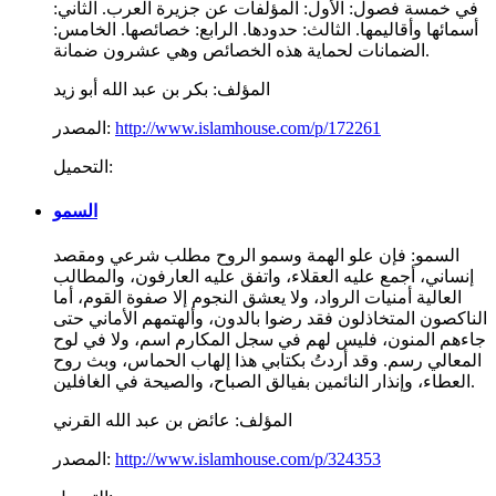
في خمسة فصول: الأول: المؤلفات عن جزيرة العرب. الثاني:
أسمائها وأقاليمها. الثالث: حدودها. الرابع: خصائصها. الخامس:
الضمانات لحماية هذه الخصائص وهي عشرون ضمانة.
المؤلف:
بكر بن عبد الله أبو زيد
http://www.islamhouse.com/p/172261
المصدر:
التحميل:
السمو
السمو: فإن علو الهمة وسمو الروح مطلب شرعي ومقصد
إنساني، أجمع عليه العقلاء، واتفق عليه العارفون، والمطالب
العالية أمنيات الرواد، ولا يعشق النجوم إلا صفوة القوم، أما
الناكصون المتخاذلون فقد رضوا بالدون، وألهتمهم الأماني حتى
جاءهم المنون، فليس لهم في سجل المكارم اسم، ولا في لوح
المعالي رسم. وقد أردتُ بكتابي هذا إلهاب الحماس، وبث روح
العطاء، وإنذار النائمين بفيالق الصباح، والصيحة في الغافلين.
المؤلف:
عائض بن عبد الله القرني
http://www.islamhouse.com/p/324353
المصدر: