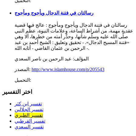
التحميل:
رسالتان في فتنة الدجال ويأجوج ومأجوج
رسالتان في فتنة الدجال ويأجوج ومأجوج : عالج فيها قضية
عقدية مهمة، من أشراط الساعة، وعلامات النبوة، عظَّم النبي
صلّى الله عليه وسلّم شأنها، وحذَّر أمته من خطرها، ألا وهي
«فتنة المسيح الدجال». - تحقيق وتعليق : الشيخ أحمد بن عبد
الرحمن بن عثمان القاضي - أثابه الله -.
المؤلف:
عبد الرحمن بن ناصر السعدي
http://www.islamhouse.com/p/205543
المصدر:
التحميل:
اختر التفسير
تفسير ابن كثر
تفسير الجلالين
تفسير الطبري
تفسير القرطبي
تفسير السعدي