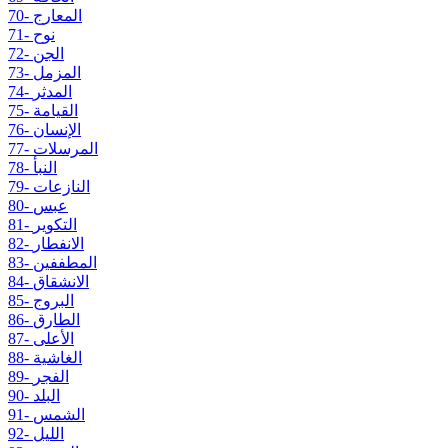
70- المعارج
71- نوح
72- الجن
73- المزمل
74- المدثر
75- القيامة
76- الإنسان
77- المرسلات
78- النبأ
79- النازعات
80- عبس
81- التكوير
82- الانفطار
83- المطففين
84- الانشقاق
85- البروج
86- الطارق
87- الأعلى
88- الغاشية
89- الفجر
90- البلد
91- الشمس
92- الليل