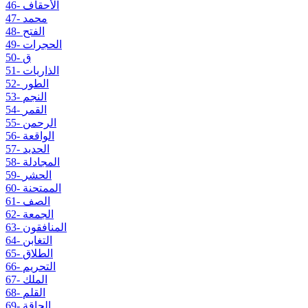
46- الأحقاف
47- محمد
48- الفتح
49- الحجرات
50- ق
51- الذاريات
52- الطور
53- النجم
54- القمر
55- الرحمن
56- الواقعة
57- الحديد
58- المجادلة
59- الحشر
60- الممتحنة
61- الصف
62- الجمعة
63- المنافقون
64- التغابن
65- الطلاق
66- التحريم
67- الملك
68- القلم
69- الحاقة