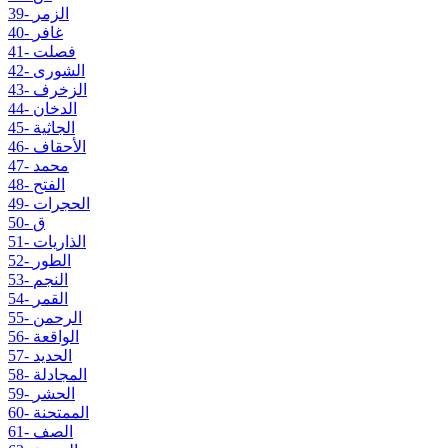
39- الزمر
40- غافر
41- فصلت
42- الشورى
43- الزخرف
44- الدخان
45- الجاثية
46- الأحقاف
47- محمد
48- الفتح
49- الحجرات
50- ق
51- الذاريات
52- الطور
53- النجم
54- القمر
55- الرحمن
56- الواقعة
57- الحديد
58- المجادلة
59- الحشر
60- الممتحنة
61- الصف