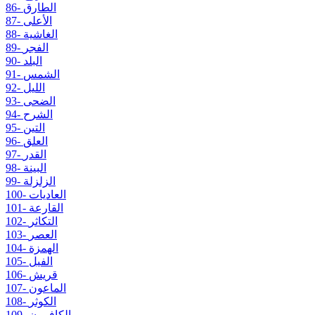
86- الطارق
87- الأعلى
88- الغاشية
89- الفجر
90- البلد
91- الشمس
92- الليل
93- الضحى
94- الشرح
95- التين
96- العلق
97- القدر
98- البينة
99- الزلزلة
100- العاديات
101- القارعة
102- التكاثر
103- العصر
104- الهمزة
105- الفيل
106- قريش
107- الماعون
108- الكوثر
109- الكافرون