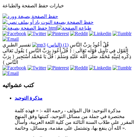
خيارات حفظ الصفحة والطباعة
قُلْ أَعُوذُ بِرَبِّ النَّاسِ
(1) (الناس)
تفسير الطبري
الْقَوْل فِي تَأْوِيل قَوْله تَعَالَى : { قُلْ أَعُوذ بِرَبِّ النَّاس } يَقُول تَعَالَى
ذِكْره لِنَبِيِّهِ مُحَمَّد صَلَّى اللَّه عَلَيْهِ وَسَلَّمَ : قُلْ يَا مُحَمَّد أَسْتَجِير { بِرَبِّ
النَّاس }
كتب عشوائيه
مذكرة التوحيد
مذكرة التوحيد: قال المؤلف - رحمه الله -: « فهذه كلمة
مختصرة في جملة من مسائل التوحيد، كتبتها وفق المنهج
المقرر على طلاب السنة الثالثة من كلية اللغة العربية، وأسأل
الله أن ينفع بها، وتشتمل على مقدمة، ومسائل، وخاتمة ».