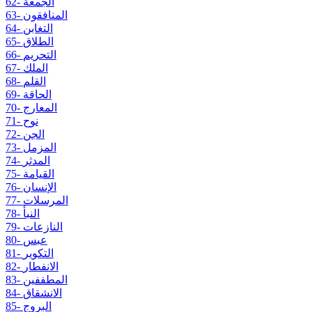
62- الجمعة
63- المنافقون
64- التغابن
65- الطلاق
66- التحريم
67- الملك
68- القلم
69- الحاقة
70- المعارج
71- نوح
72- الجن
73- المزمل
74- المدثر
75- القيامة
76- الإنسان
77- المرسلات
78- النبأ
79- النازعات
80- عبس
81- التكوير
82- الانفطار
83- المطففين
84- الانشقاق
85- البروج