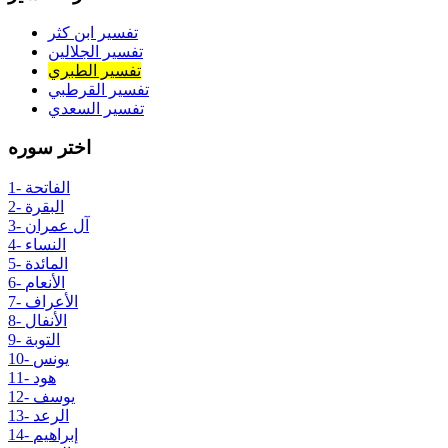
تفسير ابن كثر
تفسير الجلالين
تفسير الطبري
تفسير القرطبي
تفسير السعدي
اختر سوره
1- الفاتحة
2- البقرة
3- آل عمران
4- النساء
5- المائدة
6- الأنعام
7- الأعراف
8- الأنفال
9- التوبة
10- يونس
11- هود
12- يوسف
13- الرعد
14- إبراهيم