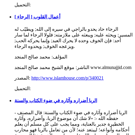
التحميل:
أعمال القلوب [ الرجاء ]
الرجاء حاد يحدو بالراجي في سيره إلى الله; ويطيّب له
المسير; ويحثه عليه; ويبعثه على ملازمته; فلولا الرجاء لما سار
أحد: فإن الخوف وحده لا يحرك العبد; وإنما يحركه الحب;
ويزعجه الخوف; ويحدوه الرجاء.
المؤلف:
محمد صالح المنجد
موقع الشيخ محمد صالح المنجد www.almunajjid.com
الناشر:
http://www.islamhouse.com/p/340021
المصدر:
التحميل:
الربا أضراره وآثاره في ضوء الكتاب والسنة
الربا أضراره وآثاره في ضوء الكتاب والسنة: قال المصنف -
حفظه الله -: «لا شك أن موضوع الربا، وأضراره، وآثاره
الخطيرة جدير بالعناية، ومما يجب على كل مسلم أن يعلم
أحكامه وأنواعه؛ ليبتعد عنه؛ لأن من تعامل بالربا فهو محارب