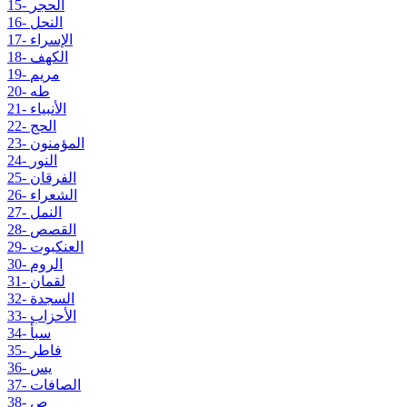
15- الحجر
16- النحل
17- الإسراء
18- الكهف
19- مريم
20- طه
21- الأنبياء
22- الحج
23- المؤمنون
24- النور
25- الفرقان
26- الشعراء
27- النمل
28- القصص
29- العنكبوت
30- الروم
31- لقمان
32- السجدة
33- الأحزاب
34- سبأ
35- فاطر
36- يس
37- الصافات
38- ص