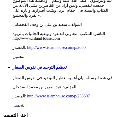
لله وللرسول - صلى الله عليه وسلم -. ولأهمية هذا الموضوع
جمعت لنفسي، ولمن أراد من القاصرين مثلي الأدلة من
الكتاب والسنة في أحكام الربا، وبيّنت أضراره، وآثاره على
الفرد والمجتمع».
المؤلف:
سعيد بن علي بن وهف القحطاني
الناشر:
المكتب التعاوني للدعوة وتوعية الجاليات بالربوة
http://www.IslamHouse.com
http://www.islamhouse.com/p/2050
المصدر:
التحميل:
تعظيم التوحيد في نفوس الصغار
في هذه الرسالة بيان أهمية تعظيم التوحيد في نفوس الصغار.
المؤلف:
عبد العزيز بن محمد السدحان
http://www.islamhouse.com/p/233607
المصدر:
التحميل:
اختر التفسير