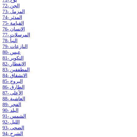
72- الجن
73- المزمل
74- المدثر
75- القيامة
76- الإنسان
77- المرسلات
78- النبأ
79- النازعات
80- عبس
81- التكوير
82- الانفطار
83- المطففين
84- الانشقاق
85- البروج
86- الطارق
87- الأعلى
88- الغاشية
89- الفجر
90- البلد
91- الشمس
92- الليل
93- الضحى
94- الشرح