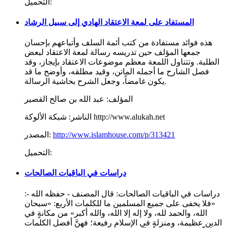
التحميل:
المستفاد على لمعة الاعتقاد الهادي إلى سبيل الرشاد
هذه فوائد مستفادة من كتب أئمة السلف وأتباعهم بإحسان
جمعها المؤلف حين تدريسه رسالة لمعة الاعتقاد لبعض
الطلبة. وتتناول اللمعة معظم موضوعات الاعتقاد بإيجاز، وقد
فصل الشارح ما أجمله الماتن، وقيد مطلقه، وأوضح ما قد
يكون غامضاً، وجعل الشرح بحاشية الرسالة.
المؤلف:
عبد الله بن صالح القصير
شبكة الألوكة http://www.alukah.net
الناشر:
http://www.islamhouse.com/p/313421
المصدر:
التحميل:
دراسات في الباقيات الصالحات
دراسات في الباقيات الصالحات: قال المصنف - حفظه الله -:
«فلا يخفى على جميع المسلمين ما للكلمات الأربع: «سبحان
الله، والحمد لله، ولا إله إلا الله، والله أكبر» من مكانةٍ في
الدين عظيمة، ومنزلةٍ في الإسلام رفيعة؛ فهنَّ أفضل الكلمات