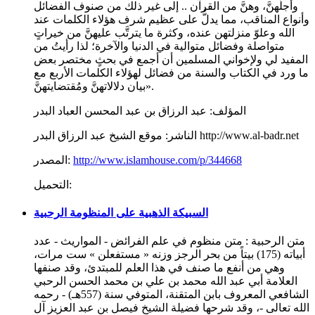
وأجلّهنَّ، وهنَّ من القرآن .. إلى غير ذلك من صنوف الفضائل
وأنواع المناقب، مما يدلُّ على عظيم شرف هؤلاء الكلمات عند
الله وعلوّ منزلتهن عنده، وكثرة ما يترتَّب عليهنَّ من خيراتٍ
متواصلة وفضائل متوالية في الدنيا والآخرة؛ لذا رأيتُ من
المفيد لي ولإخواني المسلمين أن أجمع في بحثٍ مختصر بعض
ما ورد في الكتاب والسنة من فضائل لهؤلاء الكلمات الأربع مع
بيان دلالاتهنَّ ومُقتضايتهنَّ».
المؤلف:
عبد الرزاق بن عبد المحسن العباد البدر
موقع الشيخ عبد الرزاق البدر http://www.al-badr.net
الناشر:
http://www.islamhouse.com/p/344668
المصدر:
التحميل:
السبيكة الذهبية على المنظومة الرحبية
متن الرحبية : متن منظوم في علم الفرائض - المواريث - عدد
أبياته (175) بيتاً من بحر الرجز وزنه « مستفعلن » ست مرات،
وهي من أنفع ما صنف في هذا العلم للمبتدئ، وقد صنفها
العلامة أبي عبد الله محمد بن علي بن محمد الحسن الرحبي
الشافعي المعروف بابن المتقنة، المتوفي سنة (557هـ) - رحمه
الله تعالى -، وقد شرحها فضيلة الشيخ فيصل بن عبد العزيز آل