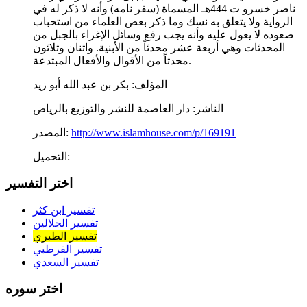
ناصر خسرو ت 444هـ المسماة (سفر نامه) وأنه لا ذكر له في
الرواية ولا يتعلق به نسك وما ذكر بعض العلماء من استحباب
صعوده لا يعول عليه وأنه يجب رفع وسائل الإغراء بالجبل من
المحدثات وهي أربعة عشر محدثاً من الأبنية. واثنان وثلاثون
محدثاً من الأقوال والأفعال المبتدعة.
المؤلف:
بكر بن عبد الله أبو زيد
الناشر:
دار العاصمة للنشر والتوزيع بالرياض
http://www.islamhouse.com/p/169191
المصدر:
التحميل:
اختر التفسير
تفسير ابن كثر
تفسير الجلالين
تفسير الطبري
تفسير القرطبي
تفسير السعدي
اختر سوره