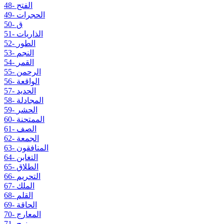
48- الفتح
49- الحجرات
50- ق
51- الذاريات
52- الطور
53- النجم
54- القمر
55- الرحمن
56- الواقعة
57- الحديد
58- المجادلة
59- الحشر
60- الممتحنة
61- الصف
62- الجمعة
63- المنافقون
64- التغابن
65- الطلاق
66- التحريم
67- الملك
68- القلم
69- الحاقة
70- المعارج
71- نوح