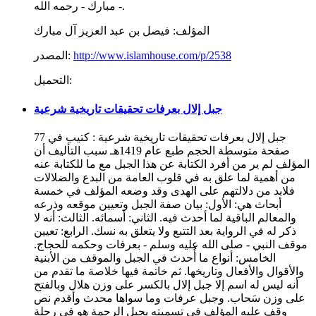
مبارك - رحمه الله -.
المؤلف:
فيصل بن عبد العزيز آل مبارك
http://www.islamhouse.com/p/2538
المصدر:
التحميل:
جبل إلال بعرفات تحقيقات تاريخية شرعية
جبل إلال بعرفات تحقيقات تاريخية شرعية : كتيب في 77
صفحة متوسطة الحجم طبع عام 1419هـ سبب التأليف أن
المؤلف لم ير من أفرد الكتابة عن هذا الجبل مع ما للكتابة عنه
من أهمية لما علق به في قلوب العامة من البدع والضلالات
فلابد من دلالتهم على الهدى وقد وضعه المؤلف في خمسة
أبحاث هي: الأول: بيان صفة الجبل وتعيين موقعه وذرعه
والمعالم الباقية لما أحدث فيه. الثاني: أسمائه. الثالث: أنه لا
ذكر له في الرواية بعد التتبع ولا يتعلق به نسك. الرابع: تعيين
موقف النبي - صلى الله عليه وسلم - بعرفات وحكمه للحجاج.
الخامس: أنواع ما أُحدث في الجبل والموقف من الأبنية
والأقوال والأفعال وتاريخها. ثم خاتمة فيها خلاصة ما تقدم من
أنه ليس له اسم إلا جبل إلال بالكسر على وزن هلال وبالفتح
على وزن سَحاب. وجبل عرفات وما سواها محدث وأقدم نص
وقف عليه المؤلف في تسميته بجبل الرحمة هو في رحلة