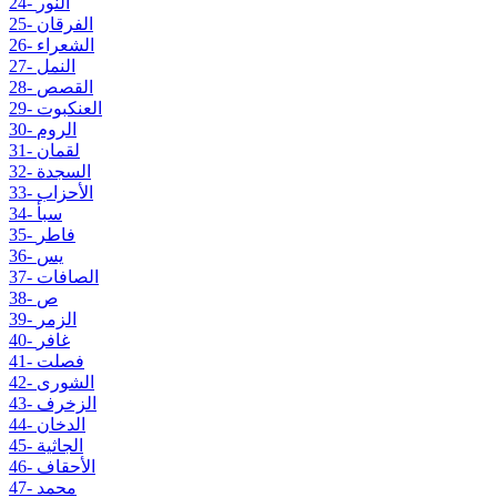
24- النور
25- الفرقان
26- الشعراء
27- النمل
28- القصص
29- العنكبوت
30- الروم
31- لقمان
32- السجدة
33- الأحزاب
34- سبأ
35- فاطر
36- يس
37- الصافات
38- ص
39- الزمر
40- غافر
41- فصلت
42- الشورى
43- الزخرف
44- الدخان
45- الجاثية
46- الأحقاف
47- محمد