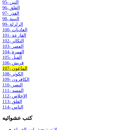
95- التين
96- العلق
97- القدر
98- البينة
99- الزلزلة
100- العاديات
101- القارعة
102- التكاثر
103- العصر
104- الهمزة
105- الفيل
106- قريش
107- الماعون
108- الكوثر
109- الكافرون
110- النصر
111- المسد
112- الإخلاص
113- الفلق
114- الناس
كتب عشوائيه
لا تستوحش لهم الغبراء