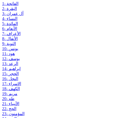
1- الفاتحة
2- البقرة
3- آل عمران
4- النساء
5- المائدة
6- الأنعام
7- الأعراف
8- الأنفال
9- التوبة
10- يونس
11- هود
12- يوسف
13- الرعد
14- إبراهيم
15- الحجر
16- النحل
17- الإسراء
18- الكهف
19- مريم
20- طه
21- الأنبياء
22- الحج
23- المؤمنون