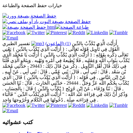
خيارات حفظ الصفحة والطباعة
أَرَأَيْتَ الَّذِي يُكَذِّبُ بِالدِّينِ
(1) (الماعون)
تفسير الطبري
الْقَوْل فِي تَأْوِيل قَوْله تَعَالَى : { أَرَأَيْت الَّذِي يُكَذِّب بِالدِّينِ } يَعْنِي
تَعَالَى ذِكْره بِقَوْلِهِ : { أَرَأَيْت الَّذِي يُكَذِّب بِالدِّينِ } أَرَأَيْت يَا مُحَمَّد الَّذِي
يُكَذِّب بِثَوَابِ اللَّه وَعِقَابه , فَلَا يُطِيعهُ فِي أَمْره وَنَهْيه . وَبِنَحْوِ الَّذِي قُلْنَا
فِي ذَلِكَ قَالَ أَهْل التَّأْوِيل . ذِكْر مَنْ قَالَ ذَلِكَ : 29443 - حَدَّثَنِي مُحَمَّد
بْن سَعْد , قَالَ : ثَنِي أَبِي , قَالَ : ثَنِي عَمِّي , قَالَ : ثَنِي أَبِي , عَنْ أَبِيهِ ,
عَنْ اِبْن عَبَّاس , فِي قَوْله : { أَرَأَيْت الَّذِي يُكَذِّب بِالدِّينِ } قَالَ : الَّذِي
يُكَذِّب بِحُكْمِ اللَّه عَزَّ وَجَلَّ . 29444 - حَدَّثَنِي الْحَارِث , قَالَ : ثَنَا الْحَسَن
, قَالَ : ثَنَا وَرْقَاء , عَنْ اِبْن جُرَيْج { يُكَذِّب بِالدِّينِ } قَالَ : بِالْحِسَابِ .
وَذُكِرَ أَنَّ ذَلِكَ فِي قِرَاءَة عَبْد اللَّه : " أَرَأَيْت الَّذِي يُكَذِّب الدِّين " فَالْبَاء
فِي قِرَاءَته صِلَة , دُخُولهَا فِي الْكَلَام وَخُرُوجهَا وَاحِد .
كتب عشوائيه