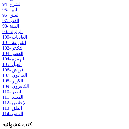
94- الشرح
95- التين
96- العلق
97- القدر
98- البينة
99- الزلزلة
100- العاديات
101- القارعة
102- التكاثر
103- العصر
104- الهمزة
105- الفيل
106- قريش
107- الماعون
108- الكوثر
109- الكافرون
110- النصر
111- المسد
112- الإخلاص
113- الفلق
114- الناس
كتب عشوائيه