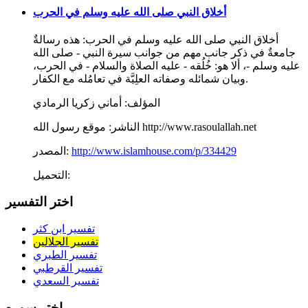
أخلاق النبي صلى الله عليه وسلم في الحرب
أخلاق النبي صلى الله عليه وسلم في الحرب: هذه رسالةٌ
جامعةٌ في ذكر جانب مهم من جوانب سيرة النبي - صلى الله
عليه وسلم -، ألا هو: خُلُقه - عليه الصلاة والسلام - في الحرب،
وبيان شمائله وصفاته العلِيَّة في تعامُله مع الكفار.
المؤلف:
أماني زكريا الرمادي
موقع رسول الله http://www.rasoulallah.net
الناشر:
http://www.islamhouse.com/p/334429
المصدر:
التحميل:
اختر التفسير
تفسير ابن كثر
تفسير الجلالين
تفسير الطبري
تفسير القرطبي
تفسير السعدي
اختر سوره