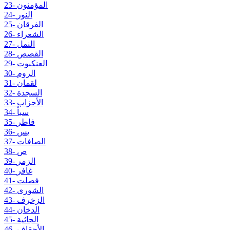
23- المؤمنون
24- النور
25- الفرقان
26- الشعراء
27- النمل
28- القصص
29- العنكبوت
30- الروم
31- لقمان
32- السجدة
33- الأحزاب
34- سبأ
35- فاطر
36- يس
37- الصافات
38- ص
39- الزمر
40- غافر
41- فصلت
42- الشورى
43- الزخرف
44- الدخان
45- الجاثية
46- الأحقاف