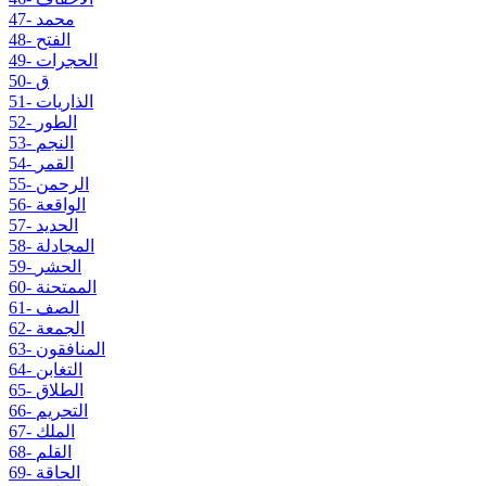
47- محمد
48- الفتح
49- الحجرات
50- ق
51- الذاريات
52- الطور
53- النجم
54- القمر
55- الرحمن
56- الواقعة
57- الحديد
58- المجادلة
59- الحشر
60- الممتحنة
61- الصف
62- الجمعة
63- المنافقون
64- التغابن
65- الطلاق
66- التحريم
67- الملك
68- القلم
69- الحاقة