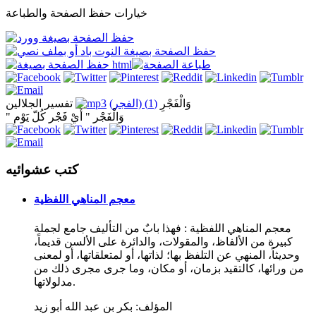
خيارات حفظ الصفحة والطباعة
وَالْفَجْرِ
(1) (الفجر)
تفسير الجلالين
" وَالْفَجْر " أَيْ فَجْر كُلّ يَوْم
كتب عشوائيه
معجم المناهي اللفظية
معجم المناهي اللفظية : فهذا بابٌ من التأليف جامع لجملة
كبيرة من الألفاظ، والمقولات، والدائرة على الألسن قديماً،
وحديثاً، المنهي عن التلفظ بها؛ لذاتها، أو لمتعلقاتها، أو لمعنى
من ورائها، كالتقيد بزمان، أو مكان، وما جرى مجرى ذلك من
مدلولاتها.
المؤلف:
بكر بن عبد الله أبو زيد