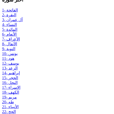
1- الفاتحة
2- البقرة
3- آل عمران
4- النساء
5- المائدة
6- الأنعام
7- الأعراف
8- الأنفال
9- التوبة
10- يونس
11- هود
12- يوسف
13- الرعد
14- إبراهيم
15- الحجر
16- النحل
17- الإسراء
18- الكهف
19- مريم
20- طه
21- الأنبياء
22- الحج