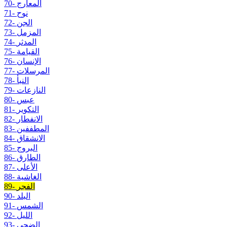
70- المعارج
71- نوح
72- الجن
73- المزمل
74- المدثر
75- القيامة
76- الإنسان
77- المرسلات
78- النبأ
79- النازعات
80- عبس
81- التكوير
82- الانفطار
83- المطففين
84- الانشقاق
85- البروج
86- الطارق
87- الأعلى
88- الغاشية
89- الفجر
90- البلد
91- الشمس
92- الليل
93- الضحى