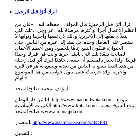
اترك أثرًا قبل الرحيل
اترك أثرًا قبل الرحيل: قال المؤلف - حفظه الله -: «فإن من
أعظم الأعمال أجرًا، وأكثرها مرضاةً لله - عز وجل -، تلك التي
يتعدَّى نفعُها إلى الآخرين؛ وذلك لأن نفعها وأجرها وثوابها لا
يقتصر على العامل وحده؛ بل يمتد إلى غيره من الناس، حتى
الحيوان، فيكون النفع عامًّا للجميع. ومن أعظم الأعمال
الصالحة نفعًا؛ تلك التي يأتيك أجرها وأنت في قبرك وحيدًا
فريدًا، ولذا يجدر بالمسلم أن يسعى جاهدًا لترك أثرٍ قبل رحيله
من هذه الدنيا ينتفع به الناس من بعده، وينتفع به هو في قبره
وآخرته. وقد حرصتُ على تناول جوانب من هذا الموضوع
الهام».
المؤلف:
محمد صالح المنجد
الناشر:
دار الوطن http://www.madaralwatan.com - موقع
الكتيبات الإسلامية http://www.ktibat.com - موقع الشيخ محمد
صالح المنجد www.almunajjid.com
http://www.islamhouse.com/p/341881
المصدر:
التحميل: