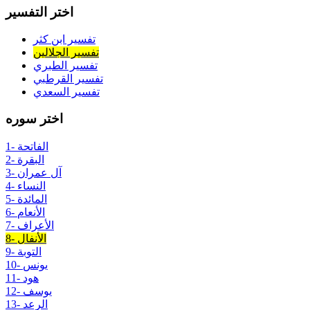
اختر التفسير
تفسير ابن كثر
تفسير الجلالين
تفسير الطبري
تفسير القرطبي
تفسير السعدي
اختر سوره
1- الفاتحة
2- البقرة
3- آل عمران
4- النساء
5- المائدة
6- الأنعام
7- الأعراف
8- الأنفال
9- التوبة
10- يونس
11- هود
12- يوسف
13- الرعد