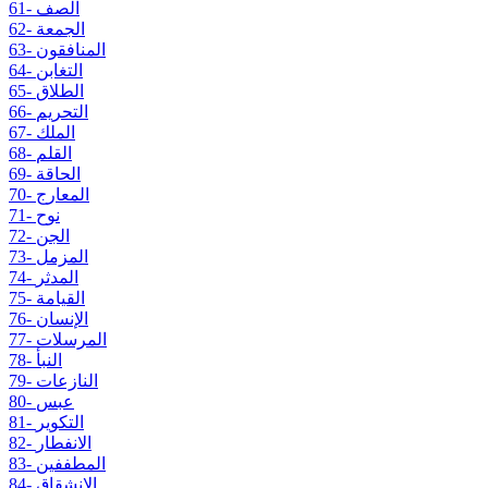
61- الصف
62- الجمعة
63- المنافقون
64- التغابن
65- الطلاق
66- التحريم
67- الملك
68- القلم
69- الحاقة
70- المعارج
71- نوح
72- الجن
73- المزمل
74- المدثر
75- القيامة
76- الإنسان
77- المرسلات
78- النبأ
79- النازعات
80- عبس
81- التكوير
82- الانفطار
83- المطففين
84- الانشقاق