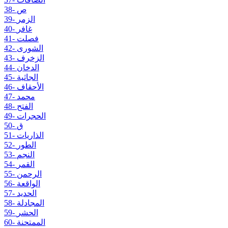
38- ص
39- الزمر
40- غافر
41- فصلت
42- الشورى
43- الزخرف
44- الدخان
45- الجاثية
46- الأحقاف
47- محمد
48- الفتح
49- الحجرات
50- ق
51- الذاريات
52- الطور
53- النجم
54- القمر
55- الرحمن
56- الواقعة
57- الحديد
58- المجادلة
59- الحشر
60- الممتحنة