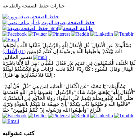
خيارات حفظ الصفحة والطباعة
يَسْأَلُونَكَ عَنِ الْأَنفَالِ ۖ قُلِ الْأَنفَالُ لِلَّهِ وَالرَّسُولِ ۖ فَاتَّقُوا اللَّهَ وَأَصْلِحُوا
ذَاتَ بَيْنِكُمْ ۖ وَأَطِيعُوا اللَّهَ وَرَسُولَهُ إِن كُنتُم مُّؤْمِنِينَ
(1) (الأنفال)
تفسير الجلالين
لَمَّا اخْتَلَفَ الْمُسْلِمُونَ فِي غَنَائِم بَدْر فَقَالَ الشُّبَّان : هِيَ لَنَا لِأَنَّنَا بَاشَرْنَا
الْقِتَال وَقَالَ الشُّيُوخ : كُنَّا رِدْءًا لَكُمْ تَحْت الرَّايَات وَلَوْ انْكَشَفْتُمْ لَفِئْتُمْ
إلَيْنَا فَلَا تَسْتَأْثِرُوا بِهَا فَنَزَلَ :
"يَسْأَلُونَك" يَا مُحَمَّد "عَنْ الْأَنْفَال" الْغَنَائِم لِمَنْ هِيَ "قُلْ" قُلْ لَهُمْ
"الْأَنْفَال لِلَّهِ" يَجْعَلهَا حَيْثُ شَاءَ "وَالرَّسُول" يَقْسِمهَا بِأَمْرِ اللَّه فَقَسَمَهَا
صَلَّى اللَّه عَلَيْهِ وَسَلَّمَ بَيْنهمْ عَلَى السَّوَاء رَوَاهُ الْحَاكِم فِي الْمُسْتَدْرَك
"فَاتَّقُوا اللَّه وَأَصْلِحُوا ذَات بَيْنكُمْ" أَيْ حَقِيقَة مَا بَيْنكُمْ بِالْمَوَدَّةِ وَتَرْك
النِّزَاع "وَأَطِيعُوا اللَّه وَرَسُوله إنْ كُنْتُمْ مُؤْمِنِينَ" حَقًّا
كتب عشوائيه