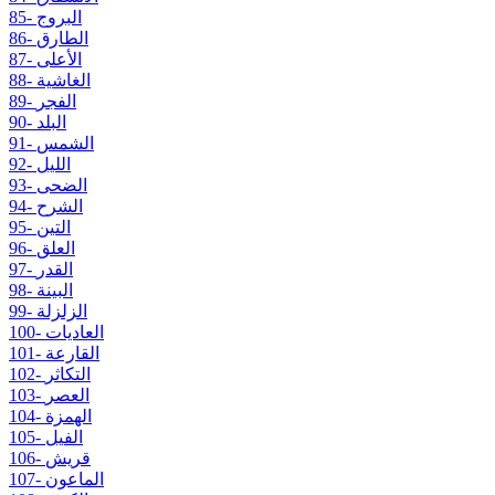
85- البروج
86- الطارق
87- الأعلى
88- الغاشية
89- الفجر
90- البلد
91- الشمس
92- الليل
93- الضحى
94- الشرح
95- التين
96- العلق
97- القدر
98- البينة
99- الزلزلة
100- العاديات
101- القارعة
102- التكاثر
103- العصر
104- الهمزة
105- الفيل
106- قريش
107- الماعون