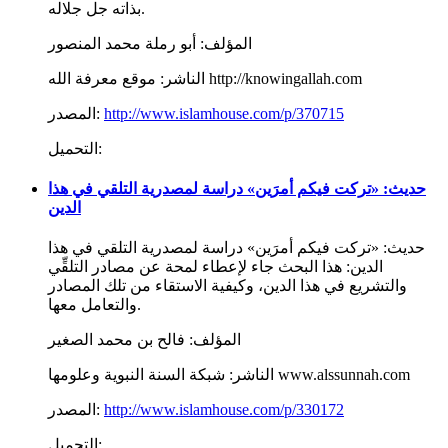
بذاته جل جلاله.
المؤلف:
أبو رملة محمد المنصور
موقع معرفة الله http://knowingallah.com
الناشر:
http://www.islamhouse.com/p/370715
المصدر:
التحميل:
حديث: «تركت فيكم أمرَين» دراسة لمصدرية التلقي في هذا
الدين
حديث: «تركت فيكم أمرَين» دراسة لمصدرية التلقي في هذا
الدين: هذا البحث جاء لإعطاء لمحة عن مصادر التلقِّي
والتشريع في هذا الدين، وكيفية الاستقاء من تلك المصادر
والتعامل معها.
المؤلف:
فالح بن محمد الصغير
شبكة السنة النبوية وعلومها www.alssunnah.com
الناشر:
http://www.islamhouse.com/p/330172
المصدر:
التحميل: