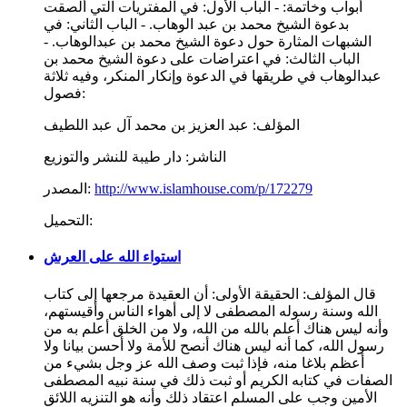
أبواب وخاتمة: - الباب الأول: في المفتريات التي ألصقت
بدعوة الشيخ محمد بن عبد الوهاب. - الباب الثاني: في
الشبهات المثارة حول دعوة الشيخ محمد بن عبدالوهاب. -
الباب الثالث: في اعتراضات على دعوة الشيخ محمد بن
عبدالوهاب في طريقها في الدعوة وإنكار المنكر، وفيه ثلاثة
فصول:
المؤلف:
عبد العزيز بن محمد آل عبد اللطيف
الناشر:
دار طيبة للنشر والتوزيع
http://www.islamhouse.com/p/172279
المصدر:
التحميل:
استواء الله على العرش
قال المؤلف: الحقيقة الأولى: أن العقيدة مرجعها إلى كتاب
الله وسنة رسوله المصطفى لا إلى أهواء الناس وأقيستهم،
وأنه ليس هناك أعلم بالله من الله، ولا من الخلق أعلم به من
رسول الله، كما أنه ليس هناك أنصح للأمة ولا أحسن بيانا ولا
أعظم بلاغا منه، فإذا ثبت وصف الله عز وجل بشيء من
الصفات في كتابه الكريم أو ثبت ذلك في سنة نبيه المصطفى
الأمين وجب على المسلم اعتقاد ذلك وأنه هو التنزيه اللائق