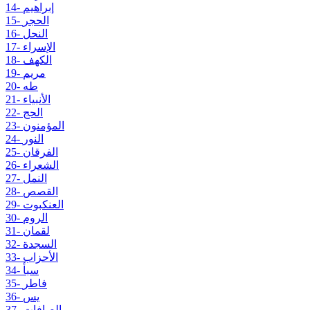
14- إبراهيم
15- الحجر
16- النحل
17- الإسراء
18- الكهف
19- مريم
20- طه
21- الأنبياء
22- الحج
23- المؤمنون
24- النور
25- الفرقان
26- الشعراء
27- النمل
28- القصص
29- العنكبوت
30- الروم
31- لقمان
32- السجدة
33- الأحزاب
34- سبأ
35- فاطر
36- يس
37- الصافات