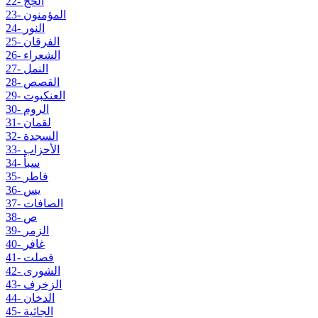
22- الحج
23- المؤمنون
24- النور
25- الفرقان
26- الشعراء
27- النمل
28- القصص
29- العنكبوت
30- الروم
31- لقمان
32- السجدة
33- الأحزاب
34- سبأ
35- فاطر
36- يس
37- الصافات
38- ص
39- الزمر
40- غافر
41- فصلت
42- الشورى
43- الزخرف
44- الدخان
45- الجاثية