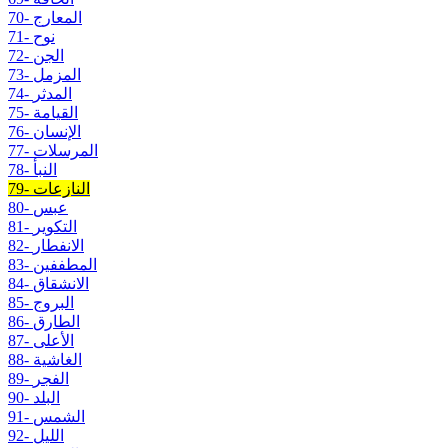
70- المعارج
71- نوح
72- الجن
73- المزمل
74- المدثر
75- القيامة
76- الإنسان
77- المرسلات
78- النبأ
79- النازعات
80- عبس
81- التكوير
82- الانفطار
83- المطففين
84- الانشقاق
85- البروج
86- الطارق
87- الأعلى
88- الغاشية
89- الفجر
90- البلد
91- الشمس
92- الليل