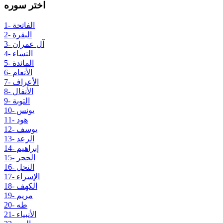
اختر سوره
1- الفاتحة
2- البقرة
3- آل عمران
4- النساء
5- المائدة
6- الأنعام
7- الأعراف
8- الأنفال
9- التوبة
10- يونس
11- هود
12- يوسف
13- الرعد
14- إبراهيم
15- الحجر
16- النحل
17- الإسراء
18- الكهف
19- مريم
20- طه
21- الأنبياء