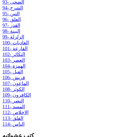
93- الضحى
94- الشرح
95- التين
96- العلق
97- القدر
98- البينة
99- الزلزلة
100- العاديات
101- القارعة
102- التكاثر
103- العصر
104- الهمزة
105- الفيل
106- قريش
107- الماعون
108- الكوثر
109- الكافرون
110- النصر
111- المسد
112- الإخلاص
113- الفلق
114- الناس
كتب عشوائيه