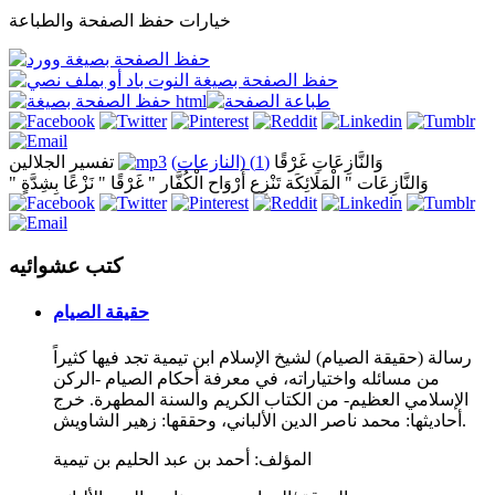
خيارات حفظ الصفحة والطباعة
وَالنَّازِعَاتِ غَرْقًا
(1) (النازعات)
تفسير الجلالين
" وَالنَّازِعَات " الْمَلَائِكَة تَنْزِع أَرْوَاح الْكُفَّار " غَرْقًا " نَزْعًا بِشِدَّةٍ
كتب عشوائيه
حقيقة الصيام
رسالة (حقيقة الصيام) لشيخ الإسلام ابن تيمية تجد فيها كثيراً
من مسائله واختياراته، في معرفة أحكام الصيام -الركن
الإسلامي العظيم- من الكتاب الكريم والسنة المطهرة. خرج
أحاديثها: محمد ناصر الدين الألباني، وحققها: زهير الشاويش.
المؤلف:
أحمد بن عبد الحليم بن تيمية