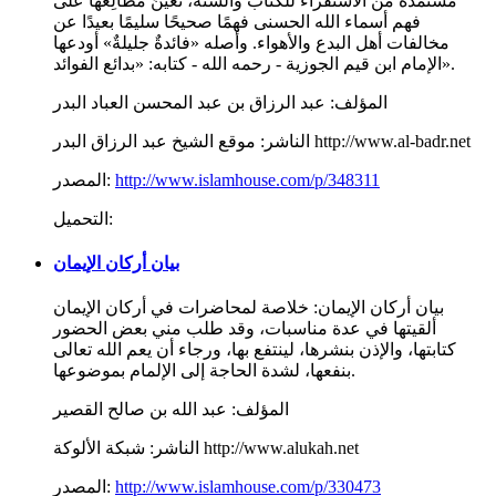
مستمدة من الاستقراء للكتاب والسنة، تُعينُ مُطالِعها على
فهم أسماء الله الحسنى فهمًا صحيحًا سليمًا بعيدًا عن
مخالفات أهل البدع والأهواء. وأصله «فائدةٌ جليلةٌ» أودعها
الإمام ابن قيم الجوزية - رحمه الله - كتابه: «بدائع الفوائد».
المؤلف:
عبد الرزاق بن عبد المحسن العباد البدر
موقع الشيخ عبد الرزاق البدر http://www.al-badr.net
الناشر:
http://www.islamhouse.com/p/348311
المصدر:
التحميل:
بيان أركان الإيمان
بيان أركان الإيمان: خلاصة لمحاضرات في أركان الإيمان
ألقيتها في عدة مناسبات، وقد طلب مني بعض الحضور
كتابتها، والإذن بنشرها، لينتفع بها، ورجاء أن يعم الله تعالى
بنفعها، لشدة الحاجة إلى الإلمام بموضوعها.
المؤلف:
عبد الله بن صالح القصير
شبكة الألوكة http://www.alukah.net
الناشر:
http://www.islamhouse.com/p/330473
المصدر: