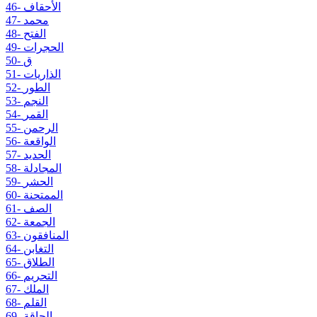
46- الأحقاف
47- محمد
48- الفتح
49- الحجرات
50- ق
51- الذاريات
52- الطور
53- النجم
54- القمر
55- الرحمن
56- الواقعة
57- الحديد
58- المجادلة
59- الحشر
60- الممتحنة
61- الصف
62- الجمعة
63- المنافقون
64- التغابن
65- الطلاق
66- التحريم
67- الملك
68- القلم
69- الحاقة