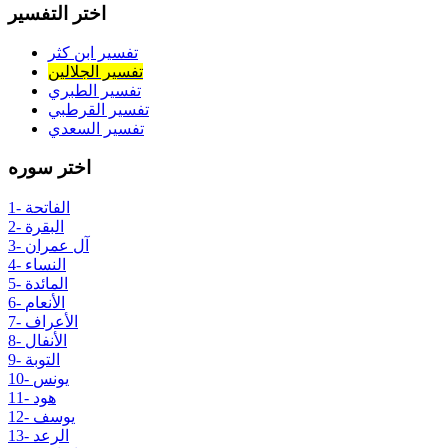
اختر التفسير
تفسير ابن كثر
تفسير الجلالين
تفسير الطبري
تفسير القرطبي
تفسير السعدي
اختر سوره
1- الفاتحة
2- البقرة
3- آل عمران
4- النساء
5- المائدة
6- الأنعام
7- الأعراف
8- الأنفال
9- التوبة
10- يونس
11- هود
12- يوسف
13- الرعد