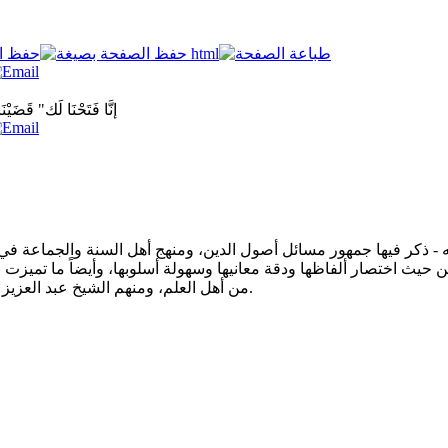
"إنَّا فَتَحْنَا لَك" قَضَيْن
له - ذكر فيها جمهور مسائل أصول الدين، ومنهج أهل السنة والجماعة في 
 حيث اختصار ألفاظها ودقة معانيها وسهولة أسلوبها، وأيضاً ما تميزت ب
من أهل العلم، ومنهم الشيخ عبد العزيز بن محمد السلمان - رحمه الله -، وذلك في صورة سؤال وجواب.