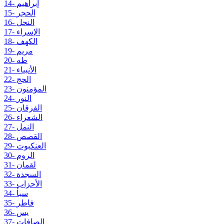
14- إبراهيم
15- الحجر
16- النحل
17- الإسراء
18- الكهف
19- مريم
20- طه
21- الأنبياء
22- الحج
23- المؤمنون
24- النور
25- الفرقان
26- الشعراء
27- النمل
28- القصص
29- العنكبوت
30- الروم
31- لقمان
32- السجدة
33- الأحزاب
34- سبأ
35- فاطر
36- يس
37- الصافات