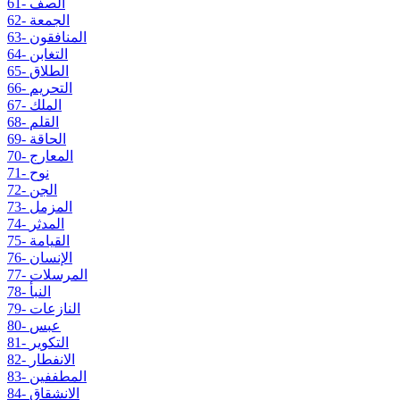
61- الصف
62- الجمعة
63- المنافقون
64- التغابن
65- الطلاق
66- التحريم
67- الملك
68- القلم
69- الحاقة
70- المعارج
71- نوح
72- الجن
73- المزمل
74- المدثر
75- القيامة
76- الإنسان
77- المرسلات
78- النبأ
79- النازعات
80- عبس
81- التكوير
82- الانفطار
83- المطففين
84- الانشقاق