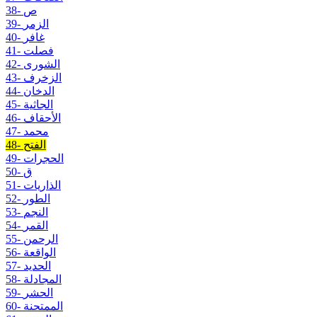
38- ص
39- الزمر
40- غافر
41- فصلت
42- الشورى
43- الزخرف
44- الدخان
45- الجاثية
46- الأحقاف
47- محمد
48- الفتح
49- الحجرات
50- ق
51- الذاريات
52- الطور
53- النجم
54- القمر
55- الرحمن
56- الواقعة
57- الحديد
58- المجادلة
59- الحشر
60- الممتحنة