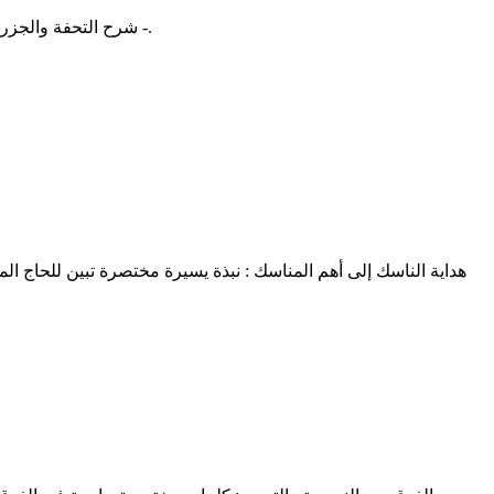
شرح التحفة والجزرية لبيان الأحكام التجويدية: شرحٌ نافع وقيِّم لمتن تحفة الأطفال للإمام الجمزوري، ومتن الجزرية للإمام ابن الجزري - رحمهما الله تعالى -.
هداية الناسك إلى أهم المناسك : نبذة يسيرة مختصرة تبين للحاج 