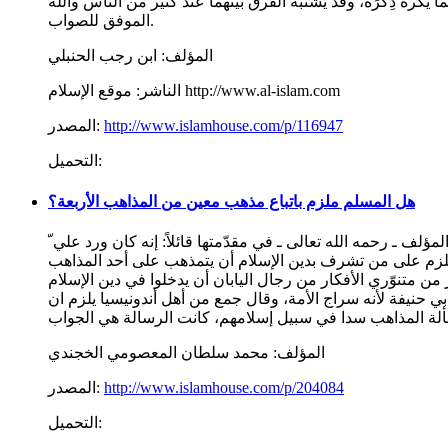
ا يكره ذِكْرَه، وقد يشتبه الفرق بينهما عند كثير من الناس والله
الموفق للصواب.
المؤلف:
ابن رجب الحنبلي
موقع الإسلام http://www.al-islam.com
الناشر:
http://www.islamhouse.com/p/116947
المصدر:
التحميل:
هل المسلم ملزم باتباع مذهب معين من المذاهب الأربعة؟
لف ـ رحمه الله تعالى ـ في مقدّمتها قائلاً: إنه كان ورد علي ّ
 يلزم على من تشرف بدين الإسلام أن يتمذهب على أحد المذاهب
ار من متنوّري الأفكار من رجال اليابان أن يدخلوا في دين الإسلام
 حنيفة لأنه سراج الأمة، وقال جمع من أهل أندونيسيا يلزم ان
المؤلف:
محمد سلطان المعصومي الخجندي
http://www.islamhouse.com/p/204084
المصدر:
التحميل: