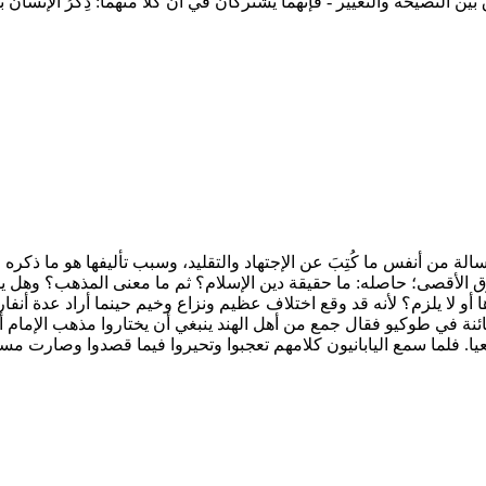
لنصيحة والتعيير - فإنهما يشتركان في أن كلًّا منهما: ذِكْرُ الإنسان بم
 من أنفس ما كُتِبَ عن الإجتهاد والتقليد، وسبب تأليفها هو ما ذكره المؤ
شرق الأقصى؛ حاصله: ما حقيقة دين الإسلام؟ ثم ما معنى المذهب؟ وهل
يرها أو لا يلزم؟ لأنه قد وقع اختلاف عظيم ونزاع وخيم حينما أراد عدة أنف
 في طوكيو فقال جمع من أهل الهند ينبغي أن يختاروا مذهب الإمام أبي