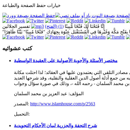
خيارات حفظ الصفحة والطباعة
إِنَّا فَتَحْنَا لَكَ فَتْحًا مُّبِينًا
(1) (الفتح)
تفسير الجلالين
َا بِفَتْحِ مَكَّة وَغَيْرهَا فِي الْمُسْتَقْبَل عِنْوَة بِجِهَادِك "فَتْحًا مُبِينًا" بَيِّنًا ظَاهِرًا
كتب عشوائيه
مختصر الأسئلة والأجوبة الأصولية على العقيدة الواسطية
مصادر التلقي التي يعتمدون عليها في العقائد؛ لذا احتلت مكانة
ه من جمع أدلة أصول الدين العقلية والنقلية، وقد شرحها العديد
المؤلف:
عبد العزيز بن محمد السلمان
http://www.islamhouse.com/p/2563
المصدر:
التحميل:
شرح التحفة والجزرية لبيان الأحكام التجويدية