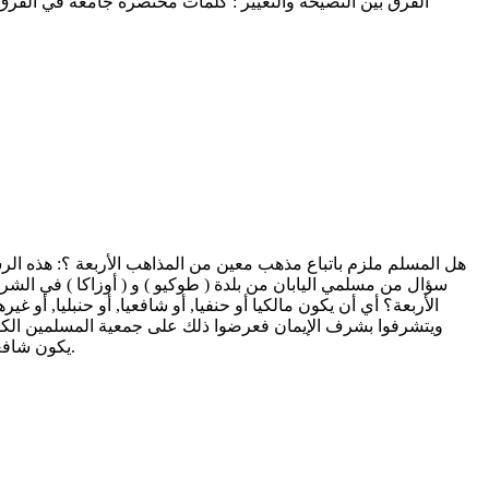
الفرق بين النصيحة والتعيير : كلمات مختصرة جامعة في الفرق بين ا
هل المسلم ملزم باتباع مذهب معين من المذاهب الأربعة ؟: هذه الرسالة
سؤال من مسلمي اليابان من بلدة ( طوكيو ) و ( أوزاكا ) في ال
الأربعة؟ أي أن يكون مالكيا أو حنفيا, أو شافعيا, أو حنبليا, أو غ
ويتشرفوا بشرف الإيمان فعرضوا ذلك على جمعية المسلمين الكائنة
يكون شافعيا. فلما سمع اليابانيون كلامهم تعجبوا وتحيروا فيما قصدوا وصارت مسألة المذاهب سدا في سبيل إسلامهم، كانت الرسالة هي الجواب.