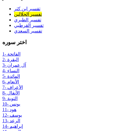
تفسير ابن كثر
تفسير الجلالين
تفسير الطبري
تفسير القرطبي
تفسير السعدي
اختر سوره
1- الفاتحة
2- البقرة
3- آل عمران
4- النساء
5- المائدة
6- الأنعام
7- الأعراف
8- الأنفال
9- التوبة
10- يونس
11- هود
12- يوسف
13- الرعد
14- إبراهيم