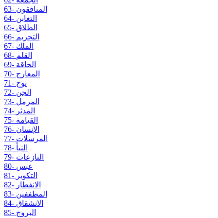
63- المنافقون
64- التغابن
65- الطلاق
66- التحريم
67- الملك
68- القلم
69- الحاقة
70- المعارج
71- نوح
72- الجن
73- المزمل
74- المدثر
75- القيامة
76- الإنسان
77- المرسلات
78- النبأ
79- النازعات
80- عبس
81- التكوير
82- الانفطار
83- المطففين
84- الانشقاق
85- البروج