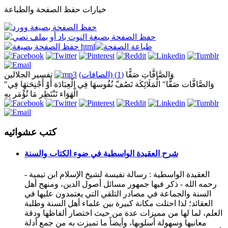
خيارات حفظ الصفحة والطباعة
وَالصَّافَّاتِ صَفًّا
(1) (الصافات)
تفسير الجلالين
"وَالصَّافَّات صَفًّا" الْمَلَائِكَة تَصُفّ نُفُوسهَا فِي الْعِبَادَة أَوْ أَجْنِحَتهَا فِي
الْهَوَاء تَنْتَظِر مَا تُؤْمَر بِهِ
كتب عشوائيه
شرح العقيدة الواسطية في ضوء الكتاب والسنة
العقيدة الواسطية : رسالة نفيسة لشيخ الإسلام ابن تيمية -
رحمه الله - ذكر فيها جمهور مسائل أصول الدين، ومنهج أهل
السنة والجماعة في مصادر التلقي التي يعتمدون عليها في
العقائد؛ لذا احتلت مكانة كبيرة بين علماء أهل السنة وطلبة
العلم، لما لها من مميزات عدة من حيث اختصار ألفاظها ودقة
معانيها وسهولة أسلوبها، وأيضاً ما تميزت به من جمع أدلة