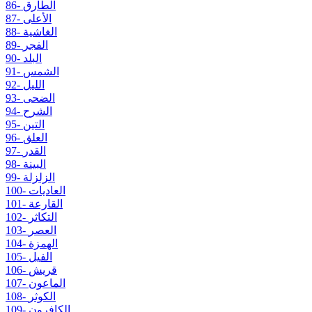
86- الطارق
87- الأعلى
88- الغاشية
89- الفجر
90- البلد
91- الشمس
92- الليل
93- الضحى
94- الشرح
95- التين
96- العلق
97- القدر
98- البينة
99- الزلزلة
100- العاديات
101- القارعة
102- التكاثر
103- العصر
104- الهمزة
105- الفيل
106- قريش
107- الماعون
108- الكوثر
109- الكافرون