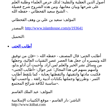
أصول الدين العقلية والنقلية؛ لذلك حرص العلماء وطلبة العلم
على شرحها وبيان معانيها، ومن هذه الشروح شرح فضيلة
الشيخ سعيد القحطاني - حفظه الله -.
المؤلف:
سعيد بن علي بن وهف القحطاني
http://www.islamhouse.com/p/193641
المصدر:
التحميل:
أطايب الجنى
أطايب الجنى: قال المصنف - حفظه الله -: «فإن من توفيق
الله وتيسيره أن جعل هذا العصر عصر التقنيات العالية، وجعلها
من وسائل نشر الخير والعلم لمن أراد. وأحببت أن أدلو بدلو،
وأسهم بسهم في هذا المجال؛ عبر جوال: «أطايب الجنى»
فكتبت مادتها وانتقيتها، والتقطتها بعناية - كما يلتقط أطايب
الثمر - وطرزتها وجملتها بكتابات أدبية رائقة .. وأحسب أنها
مناسبة لكافة شرائح المجتمع».
المؤلف:
عبد الملك القاسم
الناشر:
دار القاسم - موقع الكتيبات الإسلامية
http://www.ktibat.com