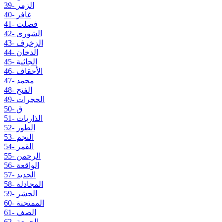
39- الزمر
40- غافر
41- فصلت
42- الشورى
43- الزخرف
44- الدخان
45- الجاثية
46- الأحقاف
47- محمد
48- الفتح
49- الحجرات
50- ق
51- الذاريات
52- الطور
53- النجم
54- القمر
55- الرحمن
56- الواقعة
57- الحديد
58- المجادلة
59- الحشر
60- الممتحنة
61- الصف
62- الجمعة