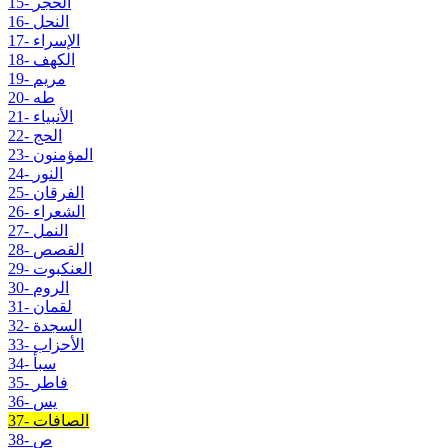
15- الحجر
16- النحل
17- الإسراء
18- الكهف
19- مريم
20- طه
21- الأنبياء
22- الحج
23- المؤمنون
24- النور
25- الفرقان
26- الشعراء
27- النمل
28- القصص
29- العنكبوت
30- الروم
31- لقمان
32- السجدة
33- الأحزاب
34- سبأ
35- فاطر
36- يس
37- الصافات
38- ص