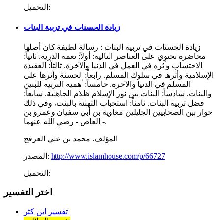
التحميل:
زيادة الحسنات في تربية البنات
زيادة الحسنات في تربية البنات : رسالة لطيفة كان أصلها
محاضرة تحتوي على العناصر التالية: أولاً: نعمة الذرية. ثانياً:
الاحتساب وأثره في العمل في الدنيا والآخرة. ثالثاً: العقيدة
الإسلامية وأثرها في سلوك المسلم. رابعاً: الحسنة وأثرها على
المسلم في الدنيا والآخرة. خامساً: أهمية التربية للبنين
والبنات. سادساً: البنات بين نور الإسلام ظلام الجاهلية. سابعاً:
فضل تربية البنات. ثامناً: استحباب التهنئة بالبنت، وفي ذلك
حوار بين الصحابيين الجليلين معاوية بن أبي سفيان وعمرو بن
العاص - رضي الله عنهما -.
المؤلف:
محمد بن علي العرفج
http://www.islamhouse.com/p/66727
المصدر:
التحميل:
اختر التفسير
تفسير ابن كثر