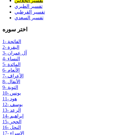
تفسير الجلالين
تفسير الطبري
تفسير القرطبي
تفسير السعدي
اختر سوره
1- الفاتحة
2- البقرة
3- آل عمران
4- النساء
5- المائدة
6- الأنعام
7- الأعراف
8- الأنفال
9- التوبة
10- يونس
11- هود
12- يوسف
13- الرعد
14- إبراهيم
15- الحجر
16- النحل
17- الإسراء