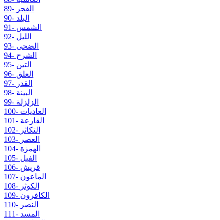
89- الفجر
90- البلد
91- الشمس
92- الليل
93- الضحى
94- الشرح
95- التين
96- العلق
97- القدر
98- البينة
99- الزلزلة
100- العاديات
101- القارعة
102- التكاثر
103- العصر
104- الهمزة
105- الفيل
106- قريش
107- الماعون
108- الكوثر
109- الكافرون
110- النصر
111- المسد