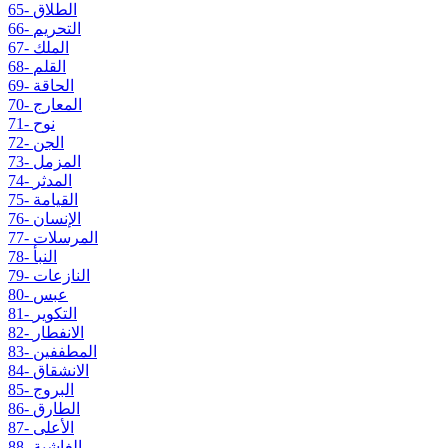
65- الطلاق
66- التحريم
67- الملك
68- القلم
69- الحاقة
70- المعارج
71- نوح
72- الجن
73- المزمل
74- المدثر
75- القيامة
76- الإنسان
77- المرسلات
78- النبأ
79- النازعات
80- عبس
81- التكوير
82- الانفطار
83- المطففين
84- الانشقاق
85- البروج
86- الطارق
87- الأعلى
88- الغاشية