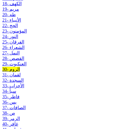
18- الكهف
19- مريم
20- طه
21- الأنبياء
22- الحج
23- المؤمنون
24- النور
25- الفرقان
26- الشعراء
27- النمل
28- القصص
29- العنكبوت
30- الروم
31- لقمان
32- السجدة
33- الأحزاب
34- سبأ
35- فاطر
36- يس
37- الصافات
38- ص
39- الزمر
40- غافر