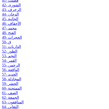
41- فصلت
42- الشورى
43- الزخرف
44- الدخان
45- الجاثية
46- الأحقاف
47- محمد
48- الفتح
49- الحجرات
50- ق
51- الذاريات
52- الطور
53- النجم
54- القمر
55- الرحمن
56- الواقعة
57- الحديد
58- المجادلة
59- الحشر
60- الممتحنة
61- الصف
62- الجمعة
63- المنافقون
64- التغابن