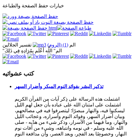
خيارات حفظ الصفحة والطباعة
الم
(1) (الروم)
تفسير الجلالين
"الم" اللَّه أَعْلَم بِمُرَادِهِ فِي ذَلِكَ
كتب عشوائيه
تذكير البشر بفوائد النوم المبكر وأضرار السهر
اشتملت هذه الرسالة على ذِكر آيات من القرآن الكريم
اشتملت على امتنان الله على عباده بأن جعل لهم الليل
ليسكنوا فيه، والنهار مبصرًا؛ ليتصرفوا فيه في مصالحهم،
وبيان أضرار السهر، وفوائد النوم وأسراره، وعجائب الليل
والنهار، وما فيهما من الأسرار، وذكر شيء من هدْيه - صلى
الله عليه وسلم - في نومه وانتباهه، وشيء من آفات نوم
النهار، وخصوصًا بعد الفجر، وبعد العصر، وأن مدافعة النوم