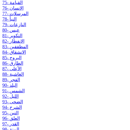
75- القيامة
76- الإنسان
77- المرسلات
78- النبأ
79- النازعات
80- عبس
81- التكوير
82- الانفطار
83- المطففين
84- الانشقاق
85- البروج
86- الطارق
87- الأعلى
88- الغاشية
89- الفجر
90- البلد
91- الشمس
92- الليل
93- الضحى
94- الشرح
95- التين
96- العلق
97- القدر
98- البينة