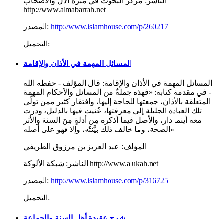
الناشر:
مركز البحوث في مبرة الآل والأصحاب
http://www.almabarrah.net
http://www.islamhouse.com/p/260217
المصدر:
التحميل:
المسائل المهمة في الأذان والإقامة
المسائل المهمة في الأذان والإقامة: قال المؤلف - حفظه الله
- في مقدمة كتابه: «فهذه جملةٌ من المسائل والأحكام المهمة
المتعلقة بالأذان، جمعتها للحاجة إليها، وافتقار كثير ممن تولَّى
تلك العبادة الجليلة إلى معرفتها، عُنيت فيها بالدليل، ودرت
معه أينما دار، والأصل فيما أذكره مِن أدلةٍ مِنَ السنة والأثر
الصحة، وما خالف ذلك بيَّنتُه، وإلا فهو على أصله».
المؤلف:
عبد العزيز بن مرزوق الطريفي
شبكة الألوكة http://www.alukah.net
الناشر:
http://www.islamhouse.com/p/316725
المصدر:
التحميل:
شرح عقيدة أهل السنة والجماعة