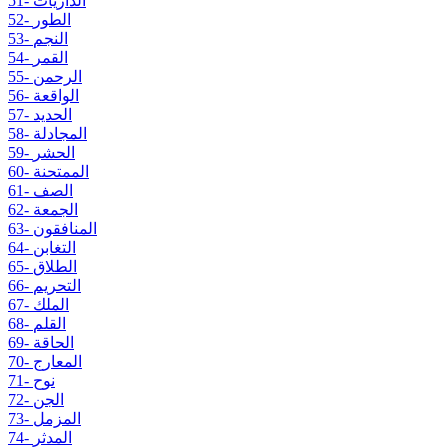
51- الذاريات
52- الطور
53- النجم
54- القمر
55- الرحمن
56- الواقعة
57- الحديد
58- المجادلة
59- الحشر
60- الممتحنة
61- الصف
62- الجمعة
63- المنافقون
64- التغابن
65- الطلاق
66- التحريم
67- الملك
68- القلم
69- الحاقة
70- المعارج
71- نوح
72- الجن
73- المزمل
74- المدثر