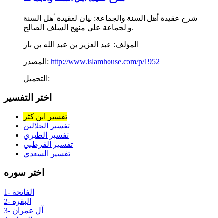
شرح عقيدة أهل السنة والجماعة: بيان لعقيدة أهل السنة
والجماعة على منهج السلف الصالح.
المؤلف:
عبد العزيز بن عبد الله بن باز
http://www.islamhouse.com/p/1952
المصدر:
التحميل:
اختر التفسير
تفسير ابن كثر
تفسير الجلالين
تفسير الطبري
تفسير القرطبي
تفسير السعدي
اختر سوره
1- الفاتحة
2- البقرة
3- آل عمران