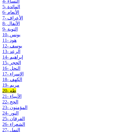
4- النساء
5- المائدة
6- الأنعام
7- الأعراف
8- الأنفال
9- التوبة
10- يونس
11- هود
12- يوسف
13- الرعد
14- إبراهيم
15- الحجر
16- النحل
17- الإسراء
18- الكهف
19- مريم
20- طه
21- الأنبياء
22- الحج
23- المؤمنون
24- النور
25- الفرقان
26- الشعراء
27- النمل