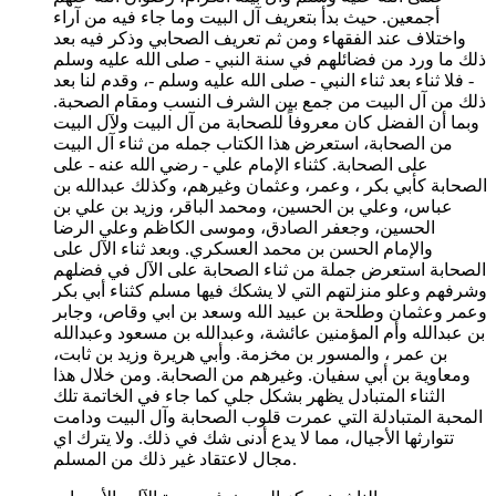
أجمعين. حيث بدأ بتعريف آل البيت وما جاء فيه من آراء
واختلاف عند الفقهاء ومن ثم تعريف الصحابي وذكر فيه بعد
ذلك ما ورد من فضائلهم في سنة النبي - صلى الله عليه وسلم
- فلا ثناء بعد ثناء النبي - صلى الله عليه وسلم -، وقدم لنا بعد
ذلك من آل البيت من جمع بين الشرف النسب ومقام الصحبة.
وبما أن الفضل كان معروفاً للصحابة من آل البيت ولآل البيت
من الصحابة، استعرض هذا الكتاب جمله من ثناء آل البيت
على الصحابة. كثناء الإمام علي - رضي الله عنه - على
الصحابة كأبي بكر ، وعمر، وعثمان وغيرهم، وكذلك عبدالله بن
عباس، وعلي بن الحسين، ومحمد الباقر، وزيد بن علي بن
الحسين، وجعفر الصادق، وموسى الكاظم وعلي الرضا
والإمام الحسن بن محمد العسكري. وبعد ثناء الآل على
الصحابة استعرض جملة من ثناء الصحابة على الآل في فضلهم
وشرفهم وعلو منزلتهم التي لا يشكك فيها مسلم كثناء أبي بكر
وعمر وعثمان وطلحة بن عبيد الله وسعد بن ابي وقاص، وجابر
بن عبدالله وأم المؤمنين عائشة، وعبدالله بن مسعود وعبدالله
بن عمر ، والمسور بن مخزمة. وأبي هريرة وزيد بن ثابت،
ومعاوية بن أبي سفيان. وغيرهم من الصحابة. ومن خلال هذا
الثناء المتبادل يظهر بشكل جلي كما جاء في الخاتمة تلك
المحبة المتبادلة التي عمرت قلوب الصحابة وآل البيت ودامت
تتوارثها الأجيال، مما لا يدع أدنى شك في ذلك. ولا يترك اي
مجال لاعتقاد غير ذلك من المسلم.