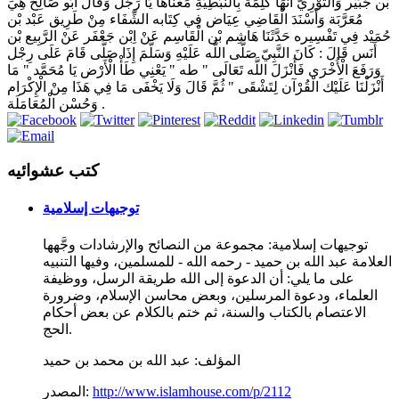
بْن جُبَيْر وَالثَّوْرِيّ أَنَّهَا كَلِمَة بِالنَّبَطِيَّةِ مَعْنَاهَا يَا رَجُل وَقَالَ أَبُو صَالِح هِيَ
مُعَرَّبَة وَأَسْنَدَ الْقَاضِي عِيَاض فِي كِتَابه الشِّفَاء مِنْ طَرِيق عَبْد بْن
حُمَيْد فِي تَفْسِيره حَدَّثَنَا هَاشِم بْن الْقَاسِم عَنْ اِبْن جَعْفَر عَنْ الرَّبِيع بْن
أَنَس قَالَ : كَانَ النَّبِيّ صَلَّى اللَّه عَلَيْهِ وَسَلَّمَ إِذَا صَلَّى قَامَ عَلَى رِجْل
وَرَفَعَ الْأُخْرَى فَأَنْزَلَ اللَّه تَعَالَى " طه " يَعْنِي طَأْ الْأَرْض يَا مُحَمَّد " مَا
أَنْزَلْنَا عَلَيْك الْقُرْآن لِتَشْقَى " ثُمَّ قَالَ وَلَا يَخْفَى مَا فِي هَذَا مِنْ الْإِكْرَام
وَحُسْن الْمُعَامَلَة .
كتب عشوائيه
توجيهات إسلامية
توجيهات إسلامية: مجموعة من النصائح والإرشادات وجَّهها
العلامة عبد الله بن حميد - رحمه الله - للمسلمين، وفيها التنبيه
على ما يلي: أن الدعوة إلى الله طريقة الرسل، ووظيفة
العلماء، ودعوة المرسلين، وبعض محاسن الإسلام، وضرورة
الاعتصام بالكتاب والسنة، ثم ختم بالكلام عن بعض أحكام
الحج.
المؤلف:
عبد الله بن محمد بن حميد
http://www.islamhouse.com/p/2112
المصدر: