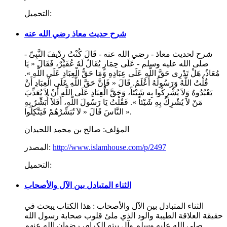
التحميل:
شرح حديث معاذ رضي الله عنه
شرح لحديث معاذ - رضي الله عنه - قَالَ كُنْتُ رِدْيفَ النَّبِىِّ -
صلى الله عليه وسلم - عَلَى حِمَارٍ يُقَالُ لَهُ عُفَيْرٌ، فَقَالَ « يَا
مُعَاذُ، هَلْ تَدْرِى حَقَّ اللَّهِ عَلَى عِبَادِهِ وَمَا حَقُّ الْعِبَادِ عَلَى اللَّهِ ».
قُلْتُ اللَّهُ وَرَسُولُهُ أَعْلَمُ. قَالَ « فَإِنَّ حَقَّ اللَّهِ عَلَى الْعِبَادِ أَنْ
يَعْبُدُوهُ وَلاَ يُشْرِكُوا بِه شَيْئاً، وَحَقَّ الْعِبَادِ عَلَى اللَّهِ أَنْ لاَ يُعَذِّبَ
مَنْ لاَ يُشْرِكُ بِهِ شَيْئاً ». فَقُلْتُ يَا رَسُولَ اللَّهِ، أَفَلاَ أُبَشِّرُ بِهِ
النَّاسَ قَالَ « لاَ تُبَشِّرْهُمْ فَيَتَّكِلُوا ».
المؤلف:
صالح بن محمد اللحيدان
http://www.islamhouse.com/p/2497
المصدر:
التحميل:
الثناء المتبادل بين الآل والأصحاب
الثناء المتبادل بين الآل والأصحاب : هذا الكتاب يبحث في
حقيقة العلاقة الطيبة والود الذي ملئ قلوب صحابة رسول الله
صلى الله عليه وسلم وآل بيته الكرام، رضوان الله عنهم