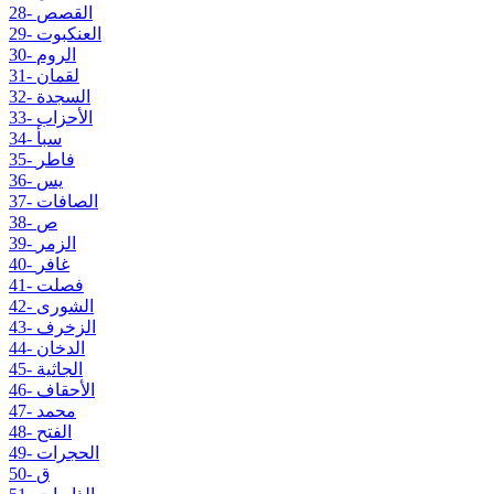
28- القصص
29- العنكبوت
30- الروم
31- لقمان
32- السجدة
33- الأحزاب
34- سبأ
35- فاطر
36- يس
37- الصافات
38- ص
39- الزمر
40- غافر
41- فصلت
42- الشورى
43- الزخرف
44- الدخان
45- الجاثية
46- الأحقاف
47- محمد
48- الفتح
49- الحجرات
50- ق