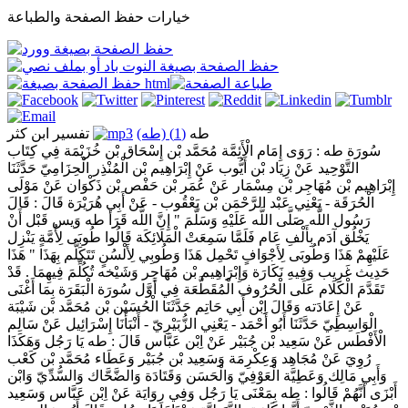
خيارات حفظ الصفحة والطباعة
طه
(1) (طه)
تفسير ابن كثر
سُورَة طه : رَوَى إِمَام الْأَئِمَّة مُحَمَّد بْن إِسْحَاق بْن خُزَيْمَة فِي كِتَاب
التَّوْحِيد عَنْ زِيَاد بْن أَيُّوب عَنْ إِبْرَاهِيم بْن الْمُنْذِر الْحِزَامِيّ حَدَّثَنَا
إِبْرَاهِيم بْن مُهَاجِر بْن مِسْمَار عَنْ عُمَر بْن حَفْص بْن ذَكْوَان عَنْ مَوْلَى
الْحُرَقَة - يَعْنِي عَبْد الرَّحْمَن بْن يَعْقُوب - عَنْ أَبِي هُرَيْرَة قَالَ : قَالَ
رَسُول اللَّه صَلَّى اللَّه عَلَيْهِ وَسَلَّمَ " إِنَّ اللَّه قَرَأَ طه وَيس قَبْل أَنْ
يَخْلُق آدَم بِأَلْفِ عَام فَلَمَّا سَمِعَتْ الْمَلَائِكَة قَالُوا طُوبَى لِأُمَّةٍ يَنْزِل
عَلَيْهِمْ هَذَا وَطُوبَى لِأَجْوَافٍ تَحْمِل هَذَا وَطُوبِي لِأَلْسُنٍ تَتَكَلَّم بِهَذَا " هَذَا
حَدِيث غَرِيب وَفِيهِ نَكَارَة وَإِبْرَاهِيم بْن مُهَاجِر وَشَيْخه تُكُلِّمَ فِيهِمَا . قَدْ
تَقَدَّمَ الْكَلَام عَلَى الْحُرُوف الْمُقَطَّعَة فِي أَوَّل سُورَة الْبَقَرَة بِمَا أَغْنَى
عَنْ إِعَادَته وَقَالَ اِبْن أَبِي حَاتِم حَدَّثَنَا الْحُسَيْن بْن مُحَمَّد بْن شَيْبَة
الْوَاسِطِيّ حَدَّثَنَا أَبُو أَحْمَد - يَعْنِي الزُّبَيْرِيّ - أَنْبَأَنَا إِسْرَائِيل عَنْ سَالِم
الْأَفْطَس عَنْ سَعِيد بْن جُبَيْر عَنْ اِبْن عَبَّاس قَالَ : طه يَا رَجُل وَهَكَذَا
رُوِيَ عَنْ مُجَاهِد وَعِكْرِمَة وَسَعِيد بْن جُبَيْر وَعَطَاء مُحَمَّد بْن كَعْب
وَأَبِي مَالِك وَعَطِيَّة الْعَوْفِيّ وَالْحَسَن وَقَتَادَة وَالضَّحَّاك وَالسُّدِّيّ وَابْن
أَبْزَى أَنَّهُمْ قَالُوا : طه بِمَعْنَى يَا رَجُل وَفِي رِوَايَة عَنْ اِبْن عَبَّاس وَسَعِيد